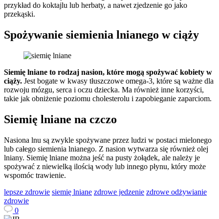
przykład do koktajlu lub herbaty, a nawet zjedzenie go jako
przekąski.
Spożywanie siemienia lnianego w ciąży
Siemię lniane to rodzaj nasion, które mogą spożywać kobiety w
ciąży.
Jest bogate w kwasy tłuszczowe omega-3, które są ważne dla
rozwoju mózgu, serca i oczu dziecka. Ma również inne korzyści,
takie jak obniżenie poziomu cholesterolu i zapobieganie zaparciom.
Siemię lniane na czczo
Nasiona lnu są zwykle spożywane przez ludzi w postaci mielonego
lub całego siemienia lnianego. Z nasion wytwarza się również olej
lniany. Siemię lniane można jeść na pusty żołądek, ale należy je
spożywać z niewielką ilością wody lub innego płynu, który może
wspomóc trawienie.
lepsze zdrowie
siemię lniane
zdrowe jedzenie
zdrowe odżywianie
zdrowie
0