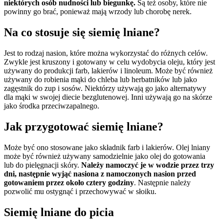
niektórych osób nudności lub biegunkę.
Są też osoby, które nie
powinny go brać, ponieważ mają wrzody lub chorobę nerek.
Na co stosuje się siemię lniane?
Jest to rodzaj nasion, które można wykorzystać do różnych celów.
Zwykle jest kruszony i gotowany w celu wydobycia oleju, który jest
używany do produkcji farb, lakierów i linoleum. Może być również
używany do robienia mąki do chleba lub herbatników lub jako
zagęstnik do zup i sosów. Niektórzy używają go jako alternatywy
dla mąki w swojej diecie bezglutenowej. Inni używają go na skórze
jako środka przeciwzapalnego.
Jak przygotować siemię lniane?
Może być ono stosowane jako składnik farb i lakierów. Olej lniany
może być również używany samodzielnie jako olej do gotowania
lub do pielęgnacji skóry.
Należy namoczyć je w wodzie przez trzy
dni, następnie wyjąć nasiona z namoczonych nasion przed
gotowaniem przez około cztery godziny
. Następnie należy
pozwolić mu ostygnąć i przechowywać w słoiku.
Siemię lniane do picia