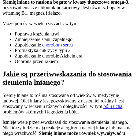
Siemię lniane to nasiona bogate w kwasy tłuszczowe omega-3
,
przeciwutleniacze i błonnik pokarmowy. Jest również bogaty w
witaminę B1, magnez i żelazo.
Może pomóc w wielu rzeczach, w tym:
Poprawa krążenia krwi
Zmniejszenie stanu zapalnego
Zapobieganie
chorobom serca
Profilaktyka cukrzycy typu 2
Zapobieganie chorobie Alzheimera
Ochrona przed rakiem
Jakie są przeciwwskazania do stosowania
siemienia lnianego?
Siemię lniane to roślina stosowana od wieków w medycynie
ludowej. Olej lniany jest pozyskiwany z nasion tej rośliny i jest
stosowany w leczeniu różnych dolegliwości, w tym
bólu ucha
,
problemów skórnych i łagodzenia bólu.
Istnieje wiele przeciwwskazań do stosowania siemienia lnianego.
Niektórzy ludzie mają reakcję alergiczną na olej lniany lub mają na
niego wrażliwość.
Siemię lniane może również wywoływać u