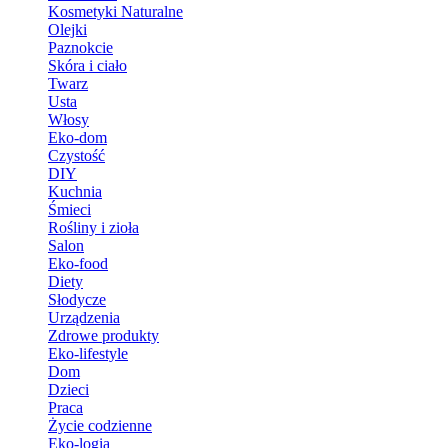
Kosmetyki Naturalne
Olejki
Paznokcie
Skóra i ciało
Twarz
Usta
Włosy
Eko-dom
Czystość
DIY
Kuchnia
Śmieci
Rośliny i zioła
Salon
Eko-food
Diety
Słodycze
Urządzenia
Zdrowe produkty
Eko-lifestyle
Dom
Dzieci
Praca
Życie codzienne
Eko-logia