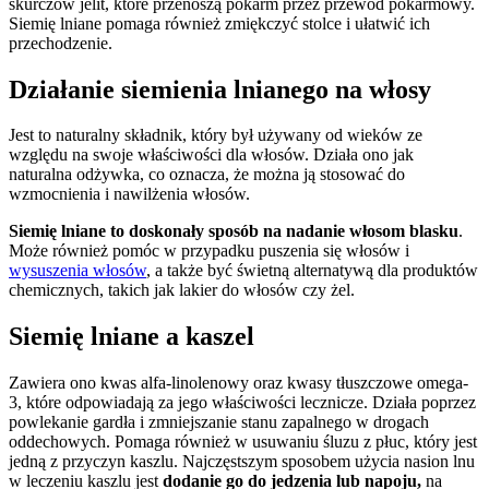
skurczów jelit, które przenoszą pokarm przez przewód pokarmowy.
Siemię lniane pomaga również zmiękczyć stolce i ułatwić ich
przechodzenie.
Działanie siemienia lnianego na włosy
Jest to naturalny składnik, który był używany od wieków ze
względu na swoje właściwości dla włosów. Działa ono jak
naturalna odżywka, co oznacza, że można ją stosować do
wzmocnienia i nawilżenia włosów.
Siemię lniane to doskonały
sposób na nadanie włosom blasku
.
Może również pomóc w przypadku puszenia się włosów i
wysuszenia włosów
, a także być świetną alternatywą dla produktów
chemicznych, takich jak lakier do włosów czy żel.
Siemię lniane a kaszel
Zawiera ono kwas alfa-linolenowy oraz kwasy tłuszczowe omega-
3, które odpowiadają za jego właściwości lecznicze. Działa poprzez
powlekanie gardła i zmniejszanie stanu zapalnego w drogach
oddechowych. Pomaga również w usuwaniu śluzu z płuc, który jest
jedną z przyczyn kaszlu. Najczęstszym sposobem użycia nasion lnu
w leczeniu kaszlu jest
dodanie go do jedzenia lub napoju,
na