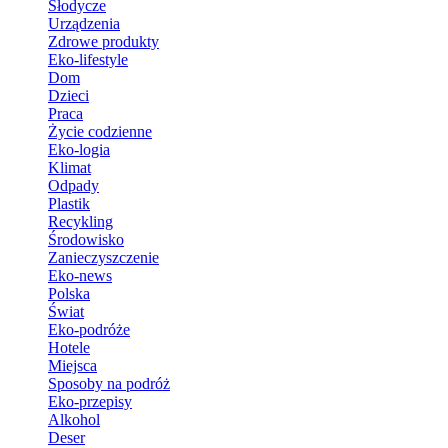
Słodycze
Urządzenia
Zdrowe produkty
Eko-lifestyle
Dom
Dzieci
Praca
Życie codzienne
Eko-logia
Klimat
Odpady
Plastik
Recykling
Środowisko
Zanieczyszczenie
Eko-news
Polska
Świat
Eko-podróże
Hotele
Miejsca
Sposoby na podróż
Eko-przepisy
Alkohol
Deser