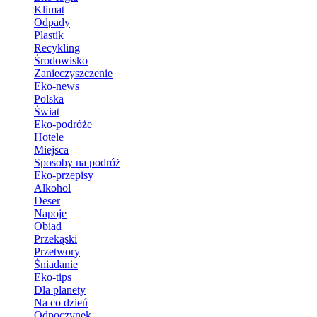
Klimat
Odpady
Plastik
Recykling
Środowisko
Zanieczyszczenie
Eko-news
Polska
Świat
Eko-podróże
Hotele
Miejsca
Sposoby na podróż
Eko-przepisy
Alkohol
Deser
Napoje
Obiad
Przekąski
Przetwory
Śniadanie
Eko-tips
Dla planety
Na co dzień
Odpoczynek