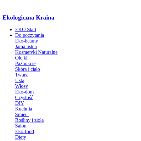
Ekologiczna Kraina
EKO Start
Do poczytania
Eko-beauty
Jama ustna
Kosmetyki Naturalne
Olejki
Paznokcie
Skóra i ciało
Twarz
Usta
Włosy
Eko-dom
Czystość
DIY
Kuchnia
Śmieci
Rośliny i zioła
Salon
Eko-food
Diety