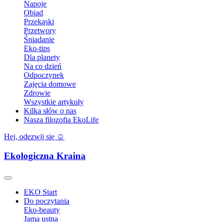
Napoje
Obiad
Przekąski
Przetwory
Śniadanie
Eko-tips
Dla planety
Na co dzień
Odpoczynek
Zajęcia domowe
Zdrowie
Wszystkie artykuły
Kilka słów o nas
Nasza filozofia EkoLife
Hej, odezwij się ☺️
Ekologiczna Kraina
EKO Start
Do poczytania
Eko-beauty
Jama ustna