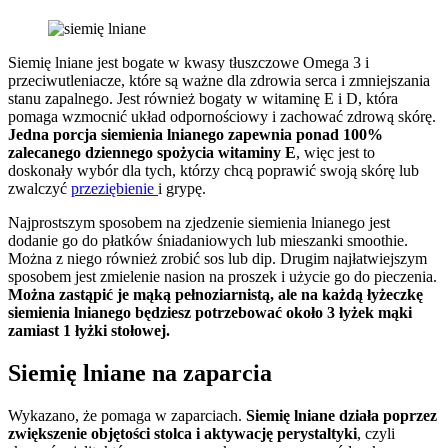
Siemię lniane jest bogate w kwasy tłuszczowe Omega 3 i
przeciwutleniacze, które są ważne dla zdrowia serca i zmniejszania
stanu zapalnego. Jest również bogaty w witaminę E i D, która
pomaga wzmocnić układ odpornościowy i zachować zdrową skórę.
Jedna porcja siemienia lnianego zapewnia ponad 100%
zalecanego dziennego spożycia witaminy E
, więc jest to
doskonały wybór dla tych, którzy chcą poprawić swoją skórę lub
zwalczyć
przeziębienie
i grypę.
Najprostszym sposobem na zjedzenie siemienia lnianego jest
dodanie go do płatków śniadaniowych lub mieszanki smoothie.
Można z niego również zrobić sos lub dip. Drugim najłatwiejszym
sposobem jest zmielenie nasion na proszek i użycie go do pieczenia.
Można zastąpić je mąką pełnoziarnistą, ale na każdą łyżeczkę
siemienia lnianego będziesz potrzebować około 3 łyżek mąki
zamiast 1 łyżki stołowej.
Siemię lniane na zaparcia
Wykazano, że pomaga w zaparciach.
Siemię lniane działa poprzez
zwiększenie objętości stolca i aktywację perystaltyki
, czyli