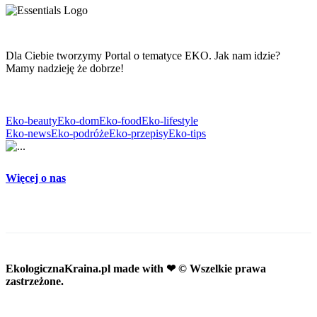
Dla Ciebie tworzymy Portal o tematyce EKO. Jak nam idzie?
Mamy nadzieję że dobrze!
Eko-beauty
Eko-dom
Eko-food
Eko-lifestyle
Eko-news
Eko-podróże
Eko-przepisy
Eko-tips
Więcej o nas
EkologicznaKraina.pl
made with ❤ © Wszelkie prawa
zastrzeżone.