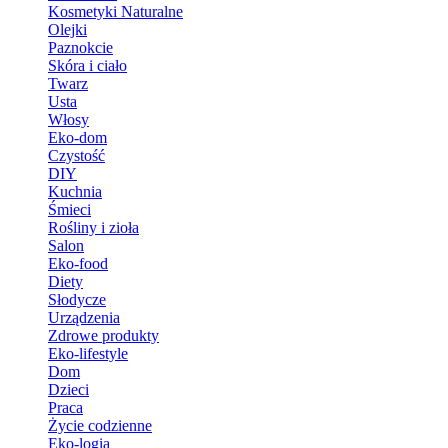
Kosmetyki Naturalne
Olejki
Paznokcie
Skóra i ciało
Twarz
Usta
Włosy
Eko-dom
Czystość
DIY
Kuchnia
Śmieci
Rośliny i zioła
Salon
Eko-food
Diety
Słodycze
Urządzenia
Zdrowe produkty
Eko-lifestyle
Dom
Dzieci
Praca
Życie codzienne
Eko-logia