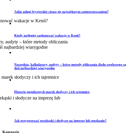
Jakie usługi fryzjerskie cieszą się największym zainteresowaniem?
Kiedy najlepiej zaplanować wakacje w Kenii?
Narzędzia, kalkulatory, audyty – które metody obliczania śladu węglowego są
dziś najbardziej wiarygodne
Historie popularnych marek słodyczy i ich tajemnice
Jak przygotować przekąski i słodycze na imprezę lub spotkanie?
Kategorie