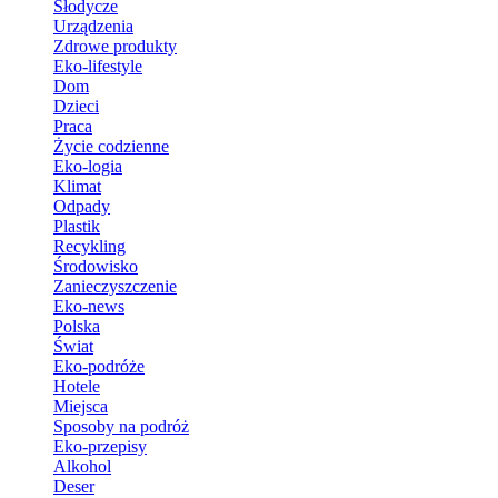
Słodycze
Urządzenia
Zdrowe produkty
Eko-lifestyle
Dom
Dzieci
Praca
Życie codzienne
Eko-logia
Klimat
Odpady
Plastik
Recykling
Środowisko
Zanieczyszczenie
Eko-news
Polska
Świat
Eko-podróże
Hotele
Miejsca
Sposoby na podróż
Eko-przepisy
Alkohol
Deser