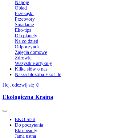
Napoje
Obiad
Przekąski
Przetwory
Śniadanie
Eko-tips
Dla planety
Na co dzień
Odpoczynek
Zajęcia domowe
Zdrowie
Wszystkie artykuły
Kilka słów o nas
Nasza filozofia EkoLife
Hej, odezwij się ☺️
Ekologiczna Kraina
EKO Start
Do poczytania
Eko-beauty
Jama ustna