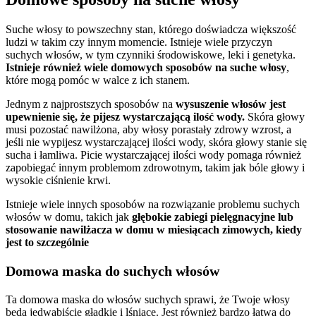
Suche włosy to powszechny stan, którego doświadcza większość
ludzi w takim czy innym momencie. Istnieje wiele przyczyn
suchych włosów, w tym czynniki środowiskowe, leki i genetyka.
Istnieje również wiele domowych sposobów na suche włosy
,
które mogą pomóc w walce z ich stanem.
Jednym z najprostszych sposobów na
wysuszenie włosów jest
upewnienie się, że pijesz wystarczającą ilość wody.
Skóra głowy
musi pozostać nawilżona, aby włosy porastały zdrowy wzrost, a
jeśli nie wypijesz wystarczającej ilości wody, skóra głowy stanie się
sucha i łamliwa. Picie wystarczającej ilości wody pomaga również
zapobiegać innym problemom zdrowotnym, takim jak bóle głowy i
wysokie ciśnienie krwi.
Istnieje wiele innych sposobów na rozwiązanie problemu suchych
włosów w domu, takich jak
głębokie zabiegi pielęgnacyjne lub
stosowanie nawilżacza w domu w miesiącach zimowych, kiedy
jest to szczególnie
Domowa maska do suchych włosów
Ta domowa maska do włosów suchych sprawi, że Twoje włosy
będą jedwabiście gładkie i lśniące. Jest również bardzo łatwa do