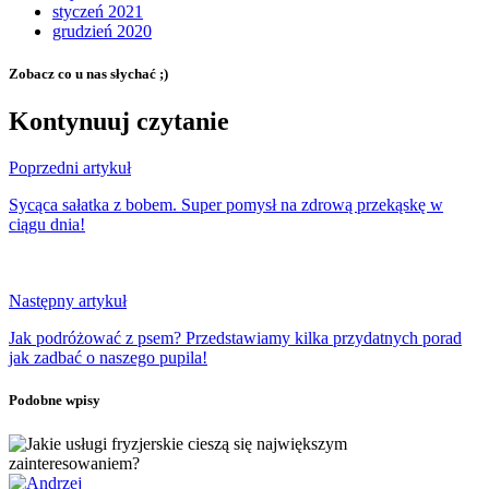
styczeń 2021
grudzień 2020
Zobacz co u nas słychać ;)
Kontynuuj czytanie
Poprzedni artykuł
Sycąca sałatka z bobem. Super pomysł na zdrową przekąskę w
ciągu dnia!
Następny artykuł
Jak podróżować z psem? Przedstawiamy kilka przydatnych porad
jak zadbać o naszego pupila!
Podobne wpisy