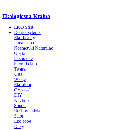
Ekologiczna Kraina
EKO Start
Do poczytania
Eko-beauty
Jama ustna
Kosmetyki Naturalne
Olejki
Paznokcie
Skóra i ciało
Twarz
Usta
Włosy
Eko-dom
Czystość
DIY
Kuchnia
Śmieci
Rośliny i zioła
Salon
Eko-food
Diety