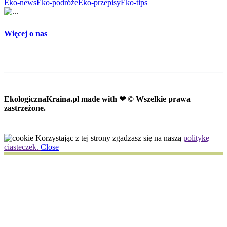
Eko-news
Eko-podróże
Eko-przepisy
Eko-tips
Więcej o nas
EkologicznaKraina.pl
made with ❤ © Wszelkie prawa
zastrzeżone.
Korzystając z tej strony zgadzasz się na naszą
politykę
ciasteczek.
Close