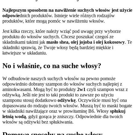
Najlepszym sposobem na nawilżenie suchych włosów jest użycie
odpowie
dnich produktów. Istnieje wiele różnych rodzajów
produktów, które mogą pomóc w nawilżeniu włosów.
Jest kilka rzeczy, które należy wziąć pod uwagę przy wyborze
produktu do włosów suchych. Chcesz poszukać czegoś ze
składnikami takimi jak
masło shea, olej jojoba i olej kokosowy
. Te
składniki sprawią, że Twoje włosy będą bardziej miękkie i
łatwiejsze w układaniu.
No i właśnie, co na suche włosy?
W odbudowie naszych suchych włosów na pewno pomoże
odpowiednio dobrany szampon do włosów suchych najlepiej z
aminokwasami. Mogą być to produkty
2w1
czyli szampon wraz z
odżywką. Jeśli nie jest to taki produkt to zawsze po użyciu
szamponu stosuj dodatkowo
odżywkę
. Oczywiście musi być ona
dopasowana do rodzaju twoich włosów. Muszą być to maski bogate
w składniki nawilżające oraz w prowitaminę B6. Włosy
spłukuj
letnią wodą
, gdyż gorąca je zniszczy. Odpowiednie dla twoich
włosów są odżywki bez spłukiwania.
Domowe sposoby na suche włosy