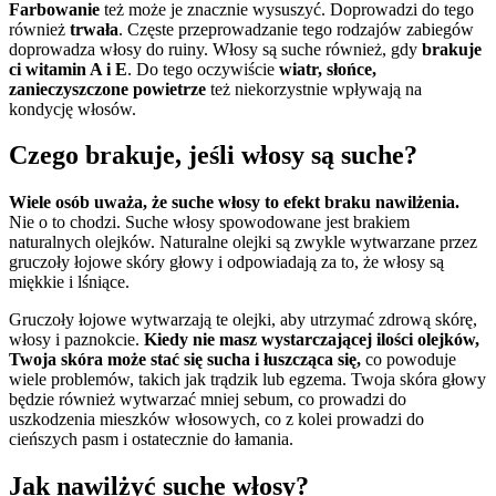
Farbowanie
też może je znacznie wysuszyć. Doprowadzi do tego
również
trwała
. Częste przeprowadzanie tego rodzajów zabiegów
doprowadza włosy do ruiny. Włosy są suche również, gdy
brakuje
ci witamin A i E
. Do tego oczywiście
wiatr, słońce,
zanieczyszczone powietrze
też niekorzystnie wpływają na
kondycję włosów.
Czego brakuje, jeśli włosy są suche?
Wiele osób uważa, że suche włosy to efekt braku nawilżenia.
Nie o to chodzi. Suche włosy spowodowane jest brakiem
naturalnych olejków. Naturalne olejki są zwykle wytwarzane przez
gruczoły łojowe skóry głowy i odpowiadają za to, że włosy są
miękkie i lśniące.
Gruczoły łojowe wytwarzają te olejki, aby utrzymać zdrową skórę,
włosy i paznokcie.
Kiedy nie masz wystarczającej ilości olejków,
Twoja skóra może stać się sucha i łuszcząca się,
co powoduje
wiele problemów, takich jak trądzik lub egzema. Twoja skóra głowy
będzie również wytwarzać mniej sebum, co prowadzi do
uszkodzenia mieszków włosowych, co z kolei prowadzi do
cieńszych pasm i ostatecznie do łamania.
Jak nawilżyć suche włosy?