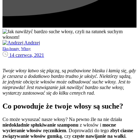
Andrzej
Eko-beauty
Włosy
14 czerwca, 2021
Twoje włosy łatwo się plączą, są pozbawione blasku i łamią się, gdy
je czeszesz a dodatkowo bardzo trudno je ułożyć. Niektórzy sądzą,
że jedynie obcięcie włosów może odbudować suche włosy. Jest to
nieprawda! Jest rozwiązanie jak nawilżyć bardzo suche włosy,
wystarczy zastosować się do kilku cennych rad.
Co powoduje że twoje włosy są suche?
Co może wysuszać nasze włosy? Na pewno źle na nie działa
niedokładnie spłukiwanie szamponu
z włosów i
mocne
wycieranie włosów ręcznikiem
. Doprowadzi do tego
zbyt ciasne
związywanie włosów gumką
, czy
częste nawijanie na wałki
.