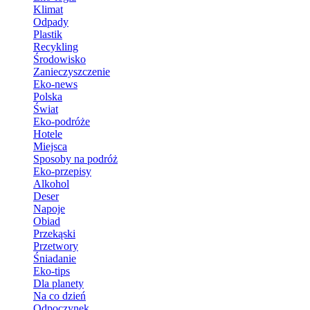
Klimat
Odpady
Plastik
Recykling
Środowisko
Zanieczyszczenie
Eko-news
Polska
Świat
Eko-podróże
Hotele
Miejsca
Sposoby na podróż
Eko-przepisy
Alkohol
Deser
Napoje
Obiad
Przekąski
Przetwory
Śniadanie
Eko-tips
Dla planety
Na co dzień
Odpoczynek