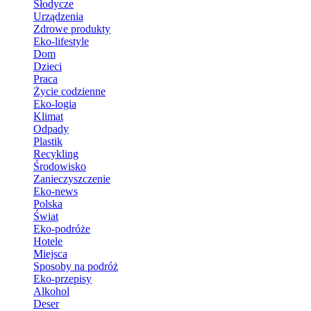
Słodycze
Urządzenia
Zdrowe produkty
Eko-lifestyle
Dom
Dzieci
Praca
Życie codzienne
Eko-logia
Klimat
Odpady
Plastik
Recykling
Środowisko
Zanieczyszczenie
Eko-news
Polska
Świat
Eko-podróże
Hotele
Miejsca
Sposoby na podróż
Eko-przepisy
Alkohol
Deser