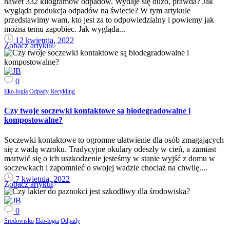
nawet 332 kilogramów odpadów. Wydaje się dużo, prawda? Jak
wygląda produkcja odpadów na świecie? W tym artykule
przedstawimy wam, kto jest za to odpowiedzialny i powiemy jak
można temu zapobiec. Jak wygląda...
12 kwietnia, 2022
Zobacz artykuł
0
Eko-logia
Odpady
Recykling
Czy twoje soczewki kontaktowe są biodegradowalne i
kompostowalne?
Soczewki kontaktowe to ogromne ułatwienie dla osób zmagających
się z wadą wzroku. Tradycyjne okulary odeszły w cień, a zamiast
martwić się o ich uszkodzenie jesteśmy w stanie wyjść z domu w
soczewkach i zapomnieć o swojej wadzie chociaż na chwilę....
7 kwietnia, 2022
Zobacz artykuł
0
Środowisko
Eko-logia
Odpady