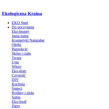
Ekologiczna Kraina
EKO Start
Do poczytania
Eko-beauty
Jama ustna
Kosmetyki Naturalne
Olejki
Paznokcie
Skóra i ciało
Twarz
Usta
Włosy
Eko-dom
Czystość
DIY
Kuchnia
Śmieci
Rośliny i zioła
Salon
Eko-food
Diety