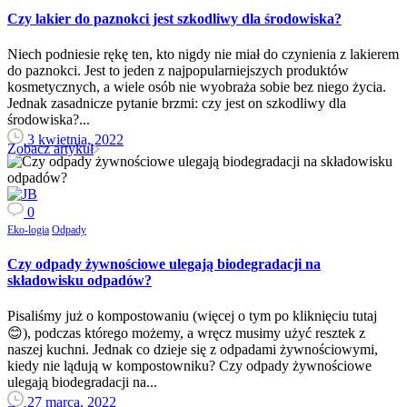
Czy lakier do paznokci jest szkodliwy dla środowiska?
Niech podniesie rękę ten, kto nigdy nie miał do czynienia z lakierem
do paznokci. Jest to jeden z najpopularniejszych produktów
kosmetycznych, a wiele osób nie wyobraża sobie bez niego życia.
Jednak zasadnicze pytanie brzmi: czy jest on szkodliwy dla
środowiska?...
3 kwietnia, 2022
Zobacz artykuł
0
Eko-logia
Odpady
Czy odpady żywnościowe ulegają biodegradacji na
składowisku odpadów?
Pisaliśmy już o kompostowaniu (więcej o tym po kliknięciu tutaj
😊), podczas którego możemy, a wręcz musimy użyć resztek z
naszej kuchni. Jednak co dzieje się z odpadami żywnościowymi,
kiedy nie lądują w kompostowniku? Czy odpady żywnościowe
ulegają biodegradacji na...
27 marca, 2022