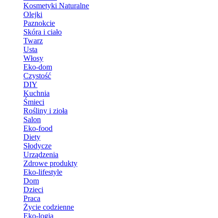
Kosmetyki Naturalne
Olejki
Paznokcie
Skóra i ciało
Twarz
Usta
Włosy
Eko-dom
Czystość
DIY
Kuchnia
Śmieci
Rośliny i zioła
Salon
Eko-food
Diety
Słodycze
Urządzenia
Zdrowe produkty
Eko-lifestyle
Dom
Dzieci
Praca
Życie codzienne
Eko-logia