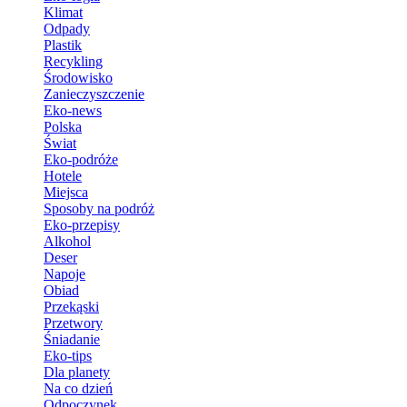
Klimat
Odpady
Plastik
Recykling
Środowisko
Zanieczyszczenie
Eko-news
Polska
Świat
Eko-podróże
Hotele
Miejsca
Sposoby na podróż
Eko-przepisy
Alkohol
Deser
Napoje
Obiad
Przekąski
Przetwory
Śniadanie
Eko-tips
Dla planety
Na co dzień
Odpoczynek