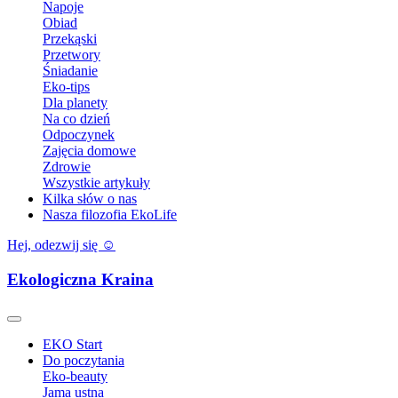
Napoje
Obiad
Przekąski
Przetwory
Śniadanie
Eko-tips
Dla planety
Na co dzień
Odpoczynek
Zajęcia domowe
Zdrowie
Wszystkie artykuły
Kilka słów o nas
Nasza filozofia EkoLife
Hej, odezwij się ☺️
Ekologiczna Kraina
EKO Start
Do poczytania
Eko-beauty
Jama ustna