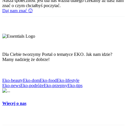
Nasza społeczność jest dla nas ważna dlatego czekamy aż dasz nam
znać o czym chciałbyś poczytać.
Daj nam znać 🙂
Dla Ciebie tworzymy Portal o tematyce EKO. Jak nam idzie?
Mamy nadzieję że dobrze!
Eko-beauty
Eko-dom
Eko-food
Eko-lifestyle
Eko-news
Eko-podróże
Eko-przepisy
Eko-tips
Więcej o nas