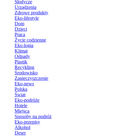
Słodycze
Urządzenia
Zdrowe produkty
Eko-lifestyle
Dom
Dzieci
Praca
Życie codzienne
Eko-logia
Klimat
Odpady
Plastik
Recykling
Środowisko
Zanieczyszczenie
Eko-news
Polska
Świat
Eko-podróże
Hotele
Miejsca
Sposoby na podróż
Eko-przepisy
Alkohol
Deser