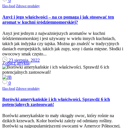
0
Eko-food
Zdrowe produkty
Anyż i jego właściwości – na co pomaga i jak stosować ten
aromat w kuchni śródziemnomorskiej?
Anyż jest jednym z najważniejszych aromatów w kuchni
śródziemnomorskiej i jest używany w wielu innych kuchniach,
takich jak indyjska czy tajska. Można go znaleźć w tradycyjnych
daniach europejskich, takich jak zupy, sosy i dania mięsne. Słodki i
owocowy smak często...
23 sierpnia, 2022
Zobacz artykuł
0
Eko-food
Zdrowe produkty
Borówki amerykańskie i ich właściwości. Sprawdź 6 ich
potencjalnych zastosowań!
Borówki amerykańskie to mały okrągły owoc, który rośnie na
dzikich krzewach. Kolor borówki zależy od odmiany rośliny.
Borówki są najpopularniejszymi owocami w Ameryce Północnej.