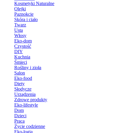
Kosmetyki Naturalne
Olejki
Paznokcie
Skóra i ciało
Twarz
Usta
Włosy
Eko-dom
Czystość
DIY
Kuchnia
Śmieci
Rośliny i zioła
Salon
Eko-food
Diety
Słodycze
Urządzenia
Zdrowe produkty
Eko-lifestyle
Dom
Dzieci
Praca
Życie codzienne
Eko-logia