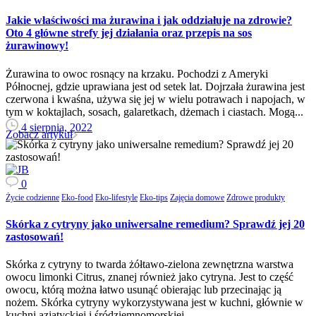
Jakie właściwości ma żurawina i jak oddziałuje na zdrowie?
Oto 4 główne strefy jej działania oraz przepis na sos
żurawinowy!
Żurawina to owoc rosnący na krzaku. Pochodzi z Ameryki
Północnej, gdzie uprawiana jest od setek lat. Dojrzała żurawina jest
czerwona i kwaśna, używa się jej w wielu potrawach i napojach, w
tym w koktajlach, sosach, galaretkach, dżemach i ciastach. Mogą...
4 sierpnia, 2022
Zobacz artykuł
0
Życie codzienne
Eko-food
Eko-lifestyle
Eko-tips
Zajęcia domowe
Zdrowe produkty
Skórka z cytryny jako uniwersalne remedium? Sprawdź jej 20
zastosowań!
Skórka z cytryny to twarda żółtawo-zielona zewnętrzna warstwa
owocu limonki Citrus, znanej również jako cytryna. Jest to część
owocu, którą można łatwo usunąć obierając lub przecinając ją
nożem. Skórka cytryny wykorzystywana jest w kuchni, głównie w
kuchni azjatyckiej i śródziemnomorskiej....