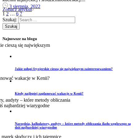
3 sierpnia, 2022
Zobacz artykuł
1
2
…
6
7
Szukaj:
Najnowsze na blogu
Jakie usługi fryzjerskie cieszą się największym zainteresowaniem?
Kiedy najlepiej zaplanować wakacje w Kenii?
Narzędzia, kalkulatory, audyty – które metody obliczania śladu węglowego są
dziś najbardziej wiarygodne