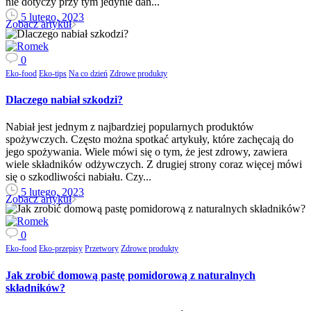
nie dotyczy przy tym jedynie dań...
5 lutego, 2023
Zobacz artykuł
0
Eko-food
Eko-tips
Na co dzień
Zdrowe produkty
Dlaczego nabiał szkodzi?
Nabiał jest jednym z najbardziej popularnych produktów
spożywczych. Często można spotkać artykuły, które zachęcają do
jego spożywania. Wiele mówi się o tym, że jest zdrowy, zawiera
wiele składników odżywczych. Z drugiej strony coraz więcej mówi
się o szkodliwości nabiału. Czy...
5 lutego, 2023
Zobacz artykuł
0
Eko-food
Eko-przepisy
Przetwory
Zdrowe produkty
Jak zrobić domową pastę pomidorową z naturalnych
składników?