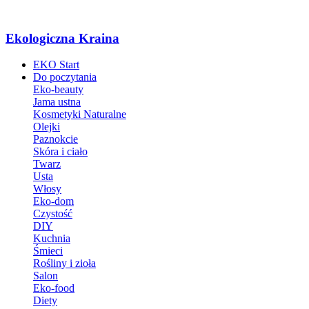
Ekologiczna Kraina
EKO Start
Do poczytania
Eko-beauty
Jama ustna
Kosmetyki Naturalne
Olejki
Paznokcie
Skóra i ciało
Twarz
Usta
Włosy
Eko-dom
Czystość
DIY
Kuchnia
Śmieci
Rośliny i zioła
Salon
Eko-food
Diety