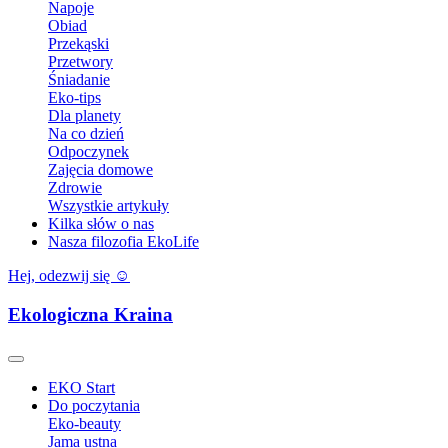
Napoje
Obiad
Przekąski
Przetwory
Śniadanie
Eko-tips
Dla planety
Na co dzień
Odpoczynek
Zajęcia domowe
Zdrowie
Wszystkie artykuły
Kilka słów o nas
Nasza filozofia EkoLife
Hej, odezwij się ☺️
Ekologiczna Kraina
EKO Start
Do poczytania
Eko-beauty
Jama ustna