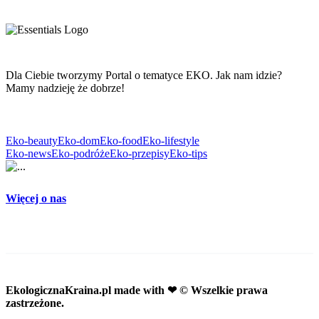
Dla Ciebie tworzymy Portal o tematyce EKO. Jak nam idzie?
Mamy nadzieję że dobrze!
Eko-beauty
Eko-dom
Eko-food
Eko-lifestyle
Eko-news
Eko-podróże
Eko-przepisy
Eko-tips
Więcej o nas
EkologicznaKraina.pl
made with ❤ © Wszelkie prawa
zastrzeżone.