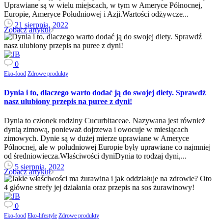
Uprawiane są w wielu miejscach, w tym w Ameryce Północnej,
Europie, Ameryce Południowej i Azji.Wartości odżywcze...
21 sierpnia, 2022
Zobacz artykuł
0
Eko-food
Zdrowe produkty
Dynia i to, dlaczego warto dodać ją do swojej diety. Sprawdź
nasz ulubiony przepis na puree z dyni!
Dynia to członek rodziny Cucurbitaceae. Nazywana jest również
dynią zimową, ponieważ dojrzewa i owocuje w miesiącach
zimowych. Dynie są w dużej mierze uprawiane w Ameryce
Północnej, ale w południowej Europie były uprawiane co najmniej
od średniowiecza.Właściwości dyniDynia to rodzaj dyni,...
5 sierpnia, 2022
Zobacz artykuł
0
Eko-food
Eko-lifestyle
Zdrowe produkty