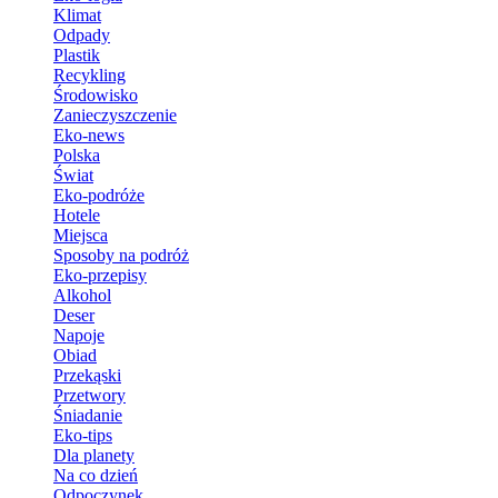
Klimat
Odpady
Plastik
Recykling
Środowisko
Zanieczyszczenie
Eko-news
Polska
Świat
Eko-podróże
Hotele
Miejsca
Sposoby na podróż
Eko-przepisy
Alkohol
Deser
Napoje
Obiad
Przekąski
Przetwory
Śniadanie
Eko-tips
Dla planety
Na co dzień
Odpoczynek