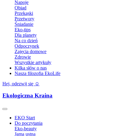
Napoje
Obiad
Przekąski
Przetwory
Śniadanie
Eko-tips
Dla planety
Na co dzień
Odpoczynek
Zajęcia domowe
Zdrowie
Wszystkie artykuły
Kilka słów o nas
Nasza filozofia EkoLife
Hej, odezwij się ☺️
Ekologiczna Kraina
EKO Start
Do poczytania
Eko-beauty
Jama ustna