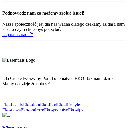
Podpowiedz nam co możemy zrobić lepiej!
Nasza społeczność jest dla nas ważna dlatego czekamy aż dasz nam
znać o czym chciałbyś poczytać.
Daj nam znać 🙂
Dla Ciebie tworzymy Portal o tematyce EKO. Jak nam idzie?
Mamy nadzieję że dobrze!
Eko-beauty
Eko-dom
Eko-food
Eko-lifestyle
Eko-news
Eko-podróże
Eko-przepisy
Eko-tips
Więcej o nas