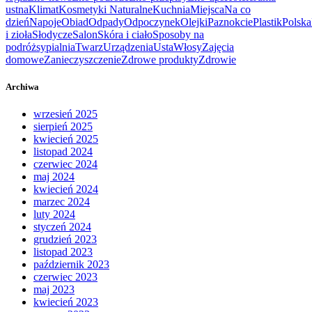
ustna
Klimat
Kosmetyki Naturalne
Kuchnia
Miejsca
Na co
dzień
Napoje
Obiad
Odpady
Odpoczynek
Olejki
Paznokcie
Plastik
Polska
i zioła
Słodycze
Salon
Skóra i ciało
Sposoby na
podróż
sypialnia
Twarz
Urządzenia
Usta
Włosy
Zajęcia
domowe
Zanieczyszczenie
Zdrowe produkty
Zdrowie
Archiwa
wrzesień 2025
sierpień 2025
kwiecień 2025
listopad 2024
czerwiec 2024
maj 2024
kwiecień 2024
marzec 2024
luty 2024
styczeń 2024
grudzień 2023
listopad 2023
październik 2023
czerwiec 2023
maj 2023
kwiecień 2023