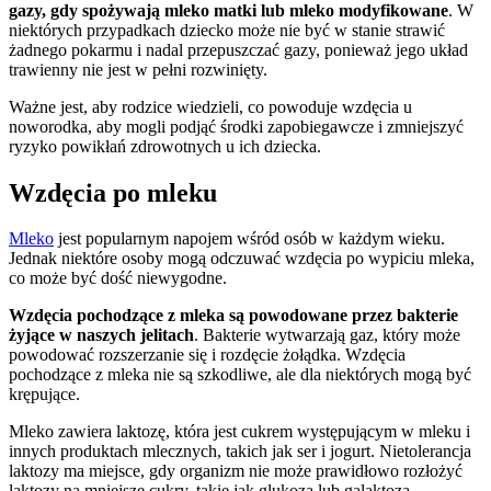
gazy, gdy spożywają mleko matki lub mleko modyfikowane
. W
niektórych przypadkach dziecko może nie być w stanie strawić
żadnego pokarmu i nadal przepuszczać gazy, ponieważ jego układ
trawienny nie jest w pełni rozwinięty.
Ważne jest, aby rodzice wiedzieli, co powoduje wzdęcia u
noworodka, aby mogli podjąć środki zapobiegawcze i zmniejszyć
ryzyko powikłań zdrowotnych u ich dziecka.
Wzdęcia po mleku
Mleko
jest popularnym napojem wśród osób w każdym wieku.
Jednak niektóre osoby mogą odczuwać wzdęcia po wypiciu mleka,
co może być dość niewygodne.
Wzdęcia pochodzące z mleka są powodowane przez bakterie
żyjące w naszych jelitach
. Bakterie wytwarzają gaz, który może
powodować rozszerzanie się i rozdęcie żołądka. Wzdęcia
pochodzące z mleka nie są szkodliwe, ale dla niektórych mogą być
krępujące.
Mleko zawiera laktozę, która jest cukrem występującym w mleku i
innych produktach mlecznych, takich jak ser i jogurt. Nietolerancja
laktozy ma miejsce, gdy organizm nie może prawidłowo rozłożyć
laktozy na mniejsze cukry, takie jak glukoza lub galaktoza,