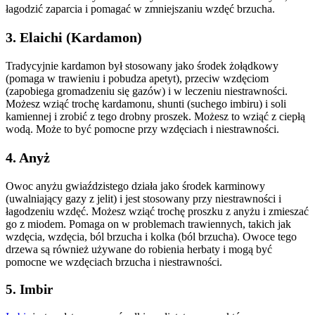
łagodzić zaparcia i pomagać w zmniejszaniu wzdęć brzucha.
3. Elaichi (Kardamon)
Tradycyjnie kardamon był stosowany jako środek żołądkowy
(pomaga w trawieniu i pobudza apetyt), przeciw wzdęciom
(zapobiega gromadzeniu się gazów) i w leczeniu niestrawności.
Możesz wziąć trochę kardamonu, shunti (suchego imbiru) i soli
kamiennej i zrobić z tego drobny proszek. Możesz to wziąć z ciepłą
wodą. Może to być pomocne przy wzdęciach i niestrawności.
4. Anyż
Owoc anyżu gwiaździstego działa jako środek karminowy
(uwalniający gazy z jelit) i jest stosowany przy niestrawności i
łagodzeniu wzdęć. Możesz wziąć trochę proszku z anyżu i zmieszać
go z miodem. Pomaga on w problemach trawiennych, takich jak
wzdęcia, wzdęcia, ból brzucha i kolka (ból brzucha). Owoce tego
drzewa są również używane do robienia herbaty i mogą być
pomocne we wzdęciach brzucha i niestrawności.
5. Imbir