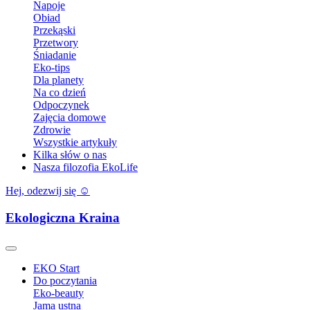
Napoje
Obiad
Przekąski
Przetwory
Śniadanie
Eko-tips
Dla planety
Na co dzień
Odpoczynek
Zajęcia domowe
Zdrowie
Wszystkie artykuły
Kilka słów o nas
Nasza filozofia EkoLife
Hej, odezwij się ☺️
Ekologiczna Kraina
EKO Start
Do poczytania
Eko-beauty
Jama ustna