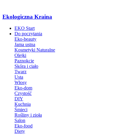
Ekologiczna Kraina
EKO Start
Do poczytania
Eko-beauty
Jama ustna
Kosmetyki Naturalne
Olejki
Paznokcie
Skóra i ciało
Twarz
Usta
Włosy
Eko-dom
Czystość
DIY
Kuchnia
Śmieci
Rośliny i zioła
Salon
Eko-food
Diety