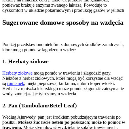
ponieważ brakuje enzymu zwanego laktazą. Powoduje to
dyskomfort w układzie pokarmowym i produkcję gazów w jelitach
Sugerowane domowe sposoby na wzdęcia
Poniżej przedstawiono niektóre z domowych środków zaradczych,
które mogą pomóc w łagodzeniu wzdęć:
1. Herbaty ziołowe
Herbaty ziołowe
mogą pomóc w trawieniu i złagodzić gazy.
Niektóre z herbat ziołowych, które mogą być korzystne dla wzdęć
są
rumianek
, mięta pieprzowa, kurkuma, imbir i koper włoski.
Herbata z mniszka lekarskiego może pomóc złagodzić zatrzymanie
wody, zmniejszając tym samym wzdęcia.
2. Pan (Tambulam/Betel Leaf)
Według Ajurwedy, pan jest środkiem pobudzającym trawienie po
posiłku.
Możesz żuć liście betelu po posiłkach; może to pomóc w
trawieniu.
Może stymulować wydzielanie soków trawiennych,