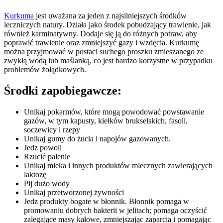
Kurkuma
jest uważana za jeden z najsilniejszych środków
leczniczych natury. Działa jako środek pobudzający trawienie, jak
również karminatywny. Dodaje się ją do różnych potraw, aby
poprawić trawienie oraz zmniejszyć gazy i wzdęcia. Kurkumę
można przyjmować w postaci suchego proszku zmieszanego ze
zwykłą wodą lub maślanką, co jest bardzo korzystne w przypadku
problemów żołądkowych.
Środki zapobiegawcze:
Unikaj pokarmów, które mogą powodować powstawanie
gazów, w tym kapusty, kiełków brukselskich, fasoli,
soczewicy i rzepy
Unikaj gumy do żucia i napojów gazowanych.
Jedz powoli
Rzucić palenie
Unikaj mleka i innych produktów mlecznych zawierających
laktozę
Pij dużo wody
Unikaj przetworzonej żywności
Jedz produkty bogate w błonnik. Błonnik pomaga w
promowaniu dobrych bakterii w jelitach; pomaga oczyścić
zalegające masy kałowe, zmniejszając zaparcia i pomagając