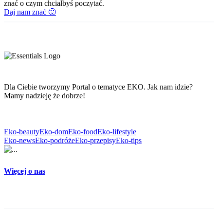
znać o czym chciałbyś poczytać.
Daj nam znać 🙂
Dla Ciebie tworzymy Portal o tematyce EKO. Jak nam idzie?
Mamy nadzieję że dobrze!
Eko-beauty
Eko-dom
Eko-food
Eko-lifestyle
Eko-news
Eko-podróże
Eko-przepisy
Eko-tips
Więcej o nas