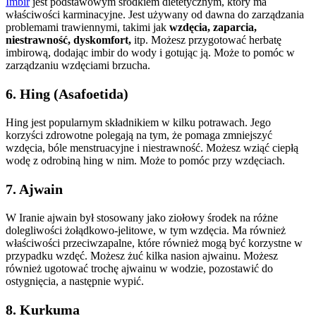
Imbir
jest podstawowym środkiem dietetycznym, który ma
właściwości karminacyjne. Jest używany od dawna do zarządzania
problemami trawiennymi, takimi jak
wzdęcia, zaparcia,
niestrawność, dyskomfort,
itp. Możesz przygotować herbatę
imbirową, dodając imbir do wody i gotując ją. Może to pomóc w
zarządzaniu wzdęciami brzucha.
6. Hing (Asafoetida)
Hing jest popularnym składnikiem w kilku potrawach. Jego
korzyści zdrowotne polegają na tym, że pomaga zmniejszyć
wzdęcia, bóle menstruacyjne i niestrawność. Możesz wziąć ciepłą
wodę z odrobiną hing w nim. Może to pomóc przy wzdęciach.
7. Ajwain
W Iranie ajwain był stosowany jako ziołowy środek na różne
dolegliwości żołądkowo-jelitowe, w tym wzdęcia. Ma również
właściwości przeciwzapalne, które również mogą być korzystne w
przypadku wzdęć. Możesz żuć kilka nasion ajwainu. Możesz
również ugotować trochę ajwainu w wodzie, pozostawić do
ostygnięcia, a następnie wypić.
8. Kurkuma