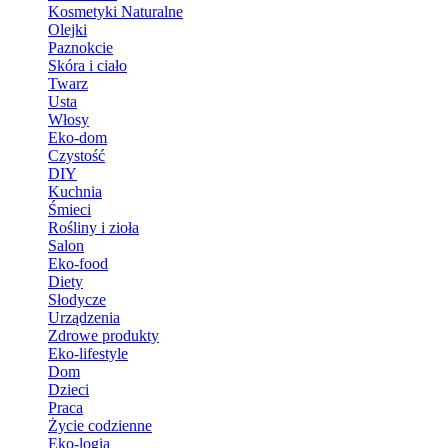
Kosmetyki Naturalne
Olejki
Paznokcie
Skóra i ciało
Twarz
Usta
Włosy
Eko-dom
Czystość
DIY
Kuchnia
Śmieci
Rośliny i zioła
Salon
Eko-food
Diety
Słodycze
Urządzenia
Zdrowe produkty
Eko-lifestyle
Dom
Dzieci
Praca
Życie codzienne
Eko-logia