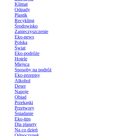
Klimat
Odpady
Plastik
Recykling
Środowisko
Zanieczyszczenie
Eko-news
Polska
Świat
Eko-podróże
Hotele
Miejsca
Sposoby na podróż
Eko-przepisy
Alkohol
Deser
Napoje
Obiad
Przekąski
Przetwory
Śniadanie
Eko-tips
Dla planety
Na co dzień
Odpoczynek