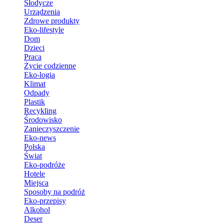
Słodycze
Urządzenia
Zdrowe produkty
Eko-lifestyle
Dom
Dzieci
Praca
Życie codzienne
Eko-logia
Klimat
Odpady
Plastik
Recykling
Środowisko
Zanieczyszczenie
Eko-news
Polska
Świat
Eko-podróże
Hotele
Miejsca
Sposoby na podróż
Eko-przepisy
Alkohol
Deser