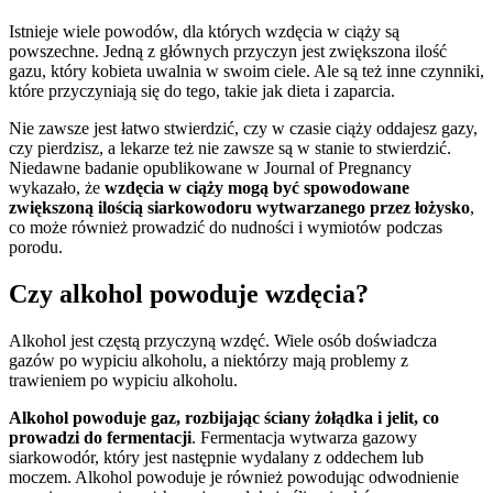
Istnieje wiele powodów, dla których wzdęcia w ciąży są
powszechne. Jedną z głównych przyczyn jest zwiększona ilość
gazu, który kobieta uwalnia w swoim ciele. Ale są też inne czynniki,
które przyczyniają się do tego, takie jak dieta i zaparcia.
Nie zawsze jest łatwo stwierdzić, czy w czasie ciąży oddajesz gazy,
czy pierdzisz, a lekarze też nie zawsze są w stanie to stwierdzić.
Niedawne badanie opublikowane w Journal of Pregnancy
wykazało, że
wzdęcia w ciąży mogą być spowodowane
zwiększoną ilością siarkowodoru wytwarzanego przez łożysko
,
co może również prowadzić do nudności i wymiotów podczas
porodu.
Czy alkohol powoduje wzdęcia?
Alkohol jest częstą przyczyną wzdęć. Wiele osób doświadcza
gazów po wypiciu alkoholu, a niektórzy mają problemy z
trawieniem po wypiciu alkoholu.
Alkohol powoduje gaz, rozbijając ściany żołądka i jelit, co
prowadzi do fermentacji
. Fermentacja wytwarza gazowy
siarkowodór, który jest następnie wydalany z oddechem lub
moczem. Alkohol powoduje je również powodując odwodnienie