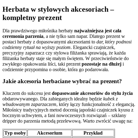
Herbata w stylowych akcesoriach –
kompletny prezent
Dla prawdziwego miłośnika herbaty
najważniejsza jest cała
ceremonia parzenia
, a nie tylko sam napar. Dlatego prezent w
postaci herbaty z dopasowanymi akcesoriami to
dar, który podnosi
codzienny rytuał na wyższy poziom
. Elegancki czajniczek,
precyzyjny zaparzacz czy stylowa filiżanka sprawiają, że każda
filiżanka herbaty staje się małym świętem. W przeciwieństwie do
zwykłego opakowania liści, taki prezent
pozostaje na dłużej
i
codziennie przypomina o osobie, która go podarowała.
Jakie akcesoria herbaciane wybrać na prezent?
Kluczem do sukcesu jest
dopasowanie akcesoriów do stylu życia
obdarowywanego. Dla zabieganych idealny będzie
kubek z
wbudowanym zaparzaczem
, który łączy funkcjonalność z elegancją.
Miłośnicy tradycyjnych metod docenią japoński czajniczek kyusu z
bocznym uchwytem, a fani nowoczesnych rozwiązań – szklany
dripper do parzenia metodą przelewową. Warto zwrócić uwagę na:
Typ osoby
Akcesorium
Przykład