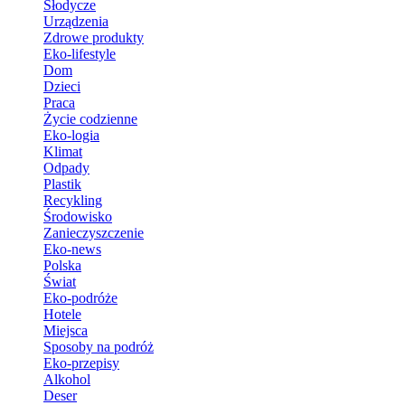
Słodycze
Urządzenia
Zdrowe produkty
Eko-lifestyle
Dom
Dzieci
Praca
Życie codzienne
Eko-logia
Klimat
Odpady
Plastik
Recykling
Środowisko
Zanieczyszczenie
Eko-news
Polska
Świat
Eko-podróże
Hotele
Miejsca
Sposoby na podróż
Eko-przepisy
Alkohol
Deser