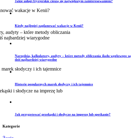
Jakie usługi fryzjerskie cieszą się największym zainteresowaniem?
Kiedy najlepiej zaplanować wakacje w Kenii?
Narzędzia, kalkulatory, audyty – które metody obliczania śladu węglowego są
dziś najbardziej wiarygodne
Historie popularnych marek słodyczy i ich tajemnice
Jak przygotować przekąski i słodycze na imprezę lub spotkanie?
Kategorie