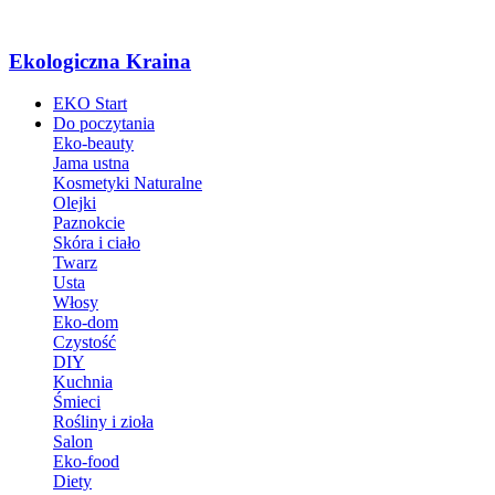
Ekologiczna Kraina
EKO Start
Do poczytania
Eko-beauty
Jama ustna
Kosmetyki Naturalne
Olejki
Paznokcie
Skóra i ciało
Twarz
Usta
Włosy
Eko-dom
Czystość
DIY
Kuchnia
Śmieci
Rośliny i zioła
Salon
Eko-food
Diety