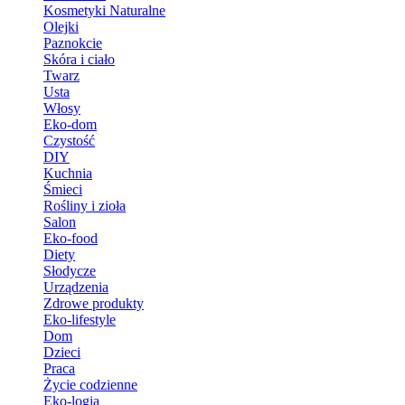
Kosmetyki Naturalne
Olejki
Paznokcie
Skóra i ciało
Twarz
Usta
Włosy
Eko-dom
Czystość
DIY
Kuchnia
Śmieci
Rośliny i zioła
Salon
Eko-food
Diety
Słodycze
Urządzenia
Zdrowe produkty
Eko-lifestyle
Dom
Dzieci
Praca
Życie codzienne
Eko-logia