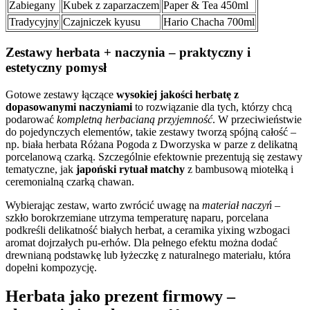
Zabiegany
Kubek z zaparzaczem
Paper & Tea 450ml
Tradycyjny
Czajniczek kyusu
Hario Chacha 700ml
Zestawy herbata + naczynia – praktyczny i
estetyczny pomysł
Gotowe zestawy łączące
wysokiej jakości herbatę z
dopasowanymi naczyniami
to rozwiązanie dla tych, którzy chcą
podarować
kompletną herbacianą przyjemność
. W przeciwieństwie
do pojedynczych elementów, takie zestawy tworzą spójną całość –
np. biała herbata Różana Pogoda z Dworzyska w parze z delikatną
porcelanową czarką. Szczególnie efektownie prezentują się zestawy
tematyczne, jak
japoński rytuał matchy
z bambusową miotełką i
ceremonialną czarką chawan.
Wybierając zestaw, warto zwrócić uwagę na
materiał naczyń
–
szkło borokrzemiane utrzyma temperaturę naparu, porcelana
podkreśli delikatność białych herbat, a ceramika yixing wzbogaci
aromat dojrzałych pu-erhów. Dla pełnego efektu można dodać
drewnianą podstawkę lub łyżeczkę z naturalnego materiału, która
dopełni kompozycję.
Herbata jako prezent firmowy –