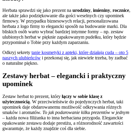
Herbata sprawdzi się jako prezent na
urodziny
,
imieniny
,
rocznice
,
ale także jako podziękowanie dla gości weselnych czy upominek
firmowy. W przypadku biznesowych relacji, personalizowana
herbata z logo firmy to elegancki sposób na budowanie marki. Dla
bliskich osób warto wybrać bardziej intymne formy – np. zestaw
ulubionych herbat w pięknie zapakowanym pudełku, który będzie
przypominał o Tobie przy każdym zaparzaniu.
Odkryj sekrety
tanie kosmetyki z apteki, które działają cuda – oto 5
naszych ulubieńców
i przekonaj się, jak niewiele trzeba, by zadbać
o naturalne piękno.
Zestawy herbat – elegancki i praktyczny
upominek
Zestaw herbat to prezent, który
łączy w sobie klasę z
użytecznością
. W przeciwieństwie do pojedynczych herbat, taki
upominek daje obdarowanemu możliwość odkrywania różnych
smaków i aromatów.
To jak podarowanie kilku prezentów w jednym
– każda nowa filiżanka to inna herbaciana przygoda. Eleganckie
opakowanie zestawu dodaje prestiżu, a różnorodność zawartości
gwarantuje, że każdy znajdzie coś dla siebie.