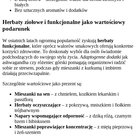
białych
Bez sztucznych aromatów i dodatków
Herbaty ziołowe i funkcjonalne jako wartościowy
podarunek
W ostatnich latach ogromną popularność zyskują
herbaty
funkcjonalne
, które oprócz walorów smakowych oferują konkretne
korzyści zdrowotne. To doskonały wybór dla osób świadomie
podchodzących do swojego stylu życia.
Adaptogenne dodatki
jak
ashwagandha czy różeniec górski pomagają organizmowi radzić
sobie ze stresem, podczas gdy mieszanki z kurkumą i imbirem
działają przeciwzapalnie.
Szczególnie wartościowe jako prezent są:
Mieszanki na sen
– z chmielem, kozłkiem lekarskim i
passiflorą
Herbaty oczyszczające
– z pokrzywą, mniszkiem i fiołkiem
trójbarwnym
Napary wspomagające odporność
– z dziką różą, czarnym
bzem i hibiskusem
Mieszanki poprawiające koncentrację
– z miętą pieprzową
i żeń-szeniem