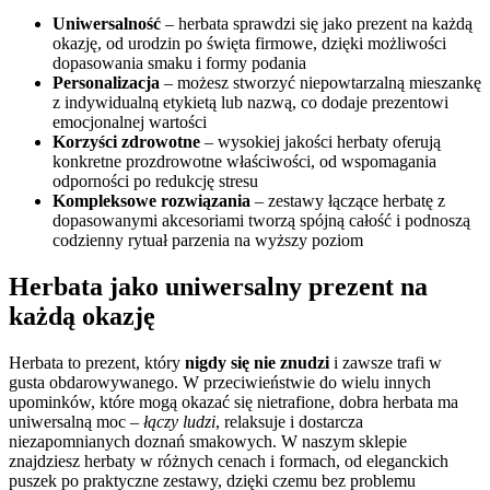
Uniwersalność
– herbata sprawdzi się jako prezent na każdą
okazję, od urodzin po święta firmowe, dzięki możliwości
dopasowania smaku i formy podania
Personalizacja
– możesz stworzyć niepowtarzalną mieszankę
z indywidualną etykietą lub nazwą, co dodaje prezentowi
emocjonalnej wartości
Korzyści zdrowotne
– wysokiej jakości herbaty oferują
konkretne prozdrowotne właściwości, od wspomagania
odporności po redukcję stresu
Kompleksowe rozwiązania
– zestawy łączące herbatę z
dopasowanymi akcesoriami tworzą spójną całość i podnoszą
codzienny rytuał parzenia na wyższy poziom
Herbata jako uniwersalny prezent na
każdą okazję
Herbata to prezent, który
nigdy się nie znudzi
i zawsze trafi w
gusta obdarowywanego. W przeciwieństwie do wielu innych
upominków, które mogą okazać się nietrafione, dobra herbata ma
uniwersalną moc –
łączy ludzi
, relaksuje i dostarcza
niezapomnianych doznań smakowych. W naszym sklepie
znajdziesz herbaty w różnych cenach i formach, od eleganckich
puszek po praktyczne zestawy, dzięki czemu bez problemu