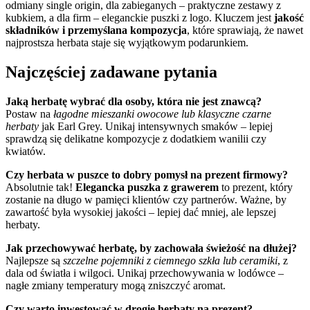
odmiany single origin, dla zabieganych – praktyczne zestawy z
kubkiem, a dla firm – eleganckie puszki z logo. Kluczem jest
jakość
składników i przemyślana kompozycja
, które sprawiają, że nawet
najprostsza herbata staje się wyjątkowym podarunkiem.
Najczęściej zadawane pytania
Jaką herbatę wybrać dla osoby, która nie jest znawcą?
Postaw na
łagodne mieszanki owocowe lub klasyczne czarne
herbaty
jak Earl Grey. Unikaj intensywnych smaków – lepiej
sprawdzą się delikatne kompozycje z dodatkiem wanilii czy
kwiatów.
Czy herbata w puszce to dobry pomysł na prezent firmowy?
Absolutnie tak!
Elegancka puszka z grawerem
to prezent, który
zostanie na długo w pamięci klientów czy partnerów. Ważne, by
zawartość była wysokiej jakości – lepiej dać mniej, ale lepszej
herbaty.
Jak przechowywać herbatę, by zachowała świeżość na dłużej?
Najlepsze są
szczelne pojemniki z ciemnego szkła lub ceramiki
, z
dala od światła i wilgoci. Unikaj przechowywania w lodówce –
nagłe zmiany temperatury mogą zniszczyć aromat.
Czy warto inwestować w drogie herbaty na prezent?