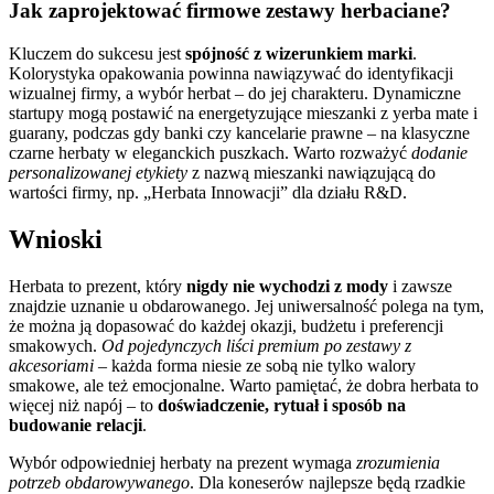
Jak zaprojektować firmowe zestawy herbaciane?
Kluczem do sukcesu jest
spójność z wizerunkiem marki
.
Kolorystyka opakowania powinna nawiązywać do identyfikacji
wizualnej firmy, a wybór herbat – do jej charakteru. Dynamiczne
startupy mogą postawić na energetyzujące mieszanki z yerba mate i
guarany, podczas gdy banki czy kancelarie prawne – na klasyczne
czarne herbaty w eleganckich puszkach. Warto rozważyć
dodanie
personalizowanej etykiety
z nazwą mieszanki nawiązującą do
wartości firmy, np. „Herbata Innowacji” dla działu R&D.
Wnioski
Herbata to prezent, który
nigdy nie wychodzi z mody
i zawsze
znajdzie uznanie u obdarowanego. Jej uniwersalność polega na tym,
że można ją dopasować do każdej okazji, budżetu i preferencji
smakowych.
Od pojedynczych liści premium po zestawy z
akcesoriami
– każda forma niesie ze sobą nie tylko walory
smakowe, ale też emocjonalne. Warto pamiętać, że dobra herbata to
więcej niż napój – to
doświadczenie, rytuał i sposób na
budowanie relacji
.
Wybór odpowiedniej herbaty na prezent wymaga
zrozumienia
potrzeb obdarowywanego
. Dla koneserów najlepsze będą rzadkie