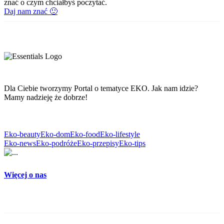
znać o czym chciałbyś poczytać.
Daj nam znać 🙂
Dla Ciebie tworzymy Portal o tematyce EKO. Jak nam idzie?
Mamy nadzieję że dobrze!
Eko-beauty
Eko-dom
Eko-food
Eko-lifestyle
Eko-news
Eko-podróże
Eko-przepisy
Eko-tips
Więcej o nas