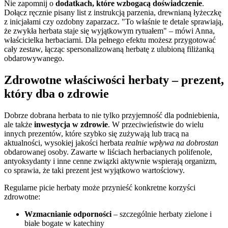
Nie zapomnij o
dodatkach, które wzbogacą doświadczenie
.
Dołącz ręcznie pisany list z instrukcją parzenia, drewnianą łyżeczkę
z inicjałami czy ozdobny zaparzacz.
To właśnie te detale sprawiają,
że zwykła herbata staje się wyjątkowym rytuałem
– mówi Anna,
właścicielka herbaciarni. Dla pełnego efektu możesz przygotować
cały zestaw, łącząc spersonalizowaną herbatę z ulubioną filiżanką
obdarowywanego.
Zdrowotne właściwości herbaty – prezent,
który dba o zdrowie
Dobrze dobrana herbata to nie tylko przyjemność dla podniebienia,
ale także
inwestycja w zdrowie
. W przeciwieństwie do wielu
innych prezentów, które szybko się zużywają lub tracą na
aktualności, wysokiej jakości herbata
realnie wpływa na dobrostan
obdarowanej osoby. Zawarte w liściach herbacianych polifenole,
antyoksydanty i inne cenne związki aktywnie wspierają organizm,
co sprawia, że taki prezent jest wyjątkowo wartościowy.
Regularne picie herbaty może przynieść konkretne korzyści
zdrowotne:
Wzmacnianie odporności
– szczególnie herbaty zielone i
białe bogate w katechiny