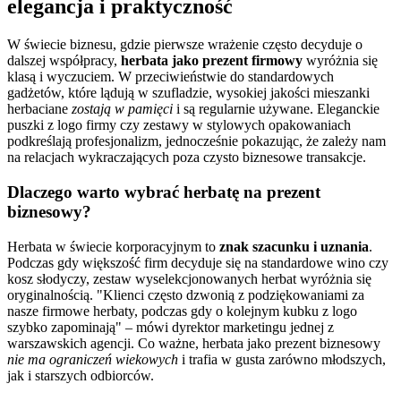
elegancja i praktyczność
W świecie biznesu, gdzie pierwsze wrażenie często decyduje o
dalszej współpracy,
herbata jako prezent firmowy
wyróżnia się
klasą i wyczuciem. W przeciwieństwie do standardowych
gadżetów, które lądują w szufladzie, wysokiej jakości mieszanki
herbaciane
zostają w pamięci
i są regularnie używane. Eleganckie
puszki z logo firmy czy zestawy w stylowych opakowaniach
podkreślają profesjonalizm, jednocześnie pokazując, że zależy nam
na relacjach wykraczających poza czysto biznesowe transakcje.
Dlaczego warto wybrać herbatę na prezent
biznesowy?
Herbata w świecie korporacyjnym to
znak szacunku i uznania
.
Podczas gdy większość firm decyduje się na standardowe wino czy
kosz słodyczy, zestaw wyselekcjonowanych herbat wyróżnia się
oryginalnością.
Klienci często dzwonią z podziękowaniami za
nasze firmowe herbaty, podczas gdy o kolejnym kubku z logo
szybko zapominają
– mówi dyrektor marketingu jednej z
warszawskich agencji. Co ważne, herbata jako prezent biznesowy
nie ma ograniczeń wiekowych
i trafia w gusta zarówno młodszych,
jak i starszych odbiorców.