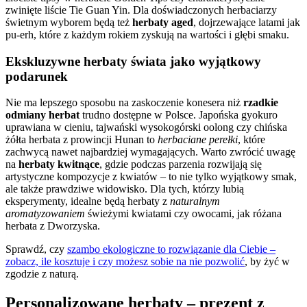
zwinięte liście Tie Guan Yin. Dla doświadczonych herbaciarzy
świetnym wyborem będą też
herbaty aged
, dojrzewające latami jak
pu-erh, które z każdym rokiem zyskują na wartości i głębi smaku.
Ekskluzywne herbaty świata jako wyjątkowy
podarunek
Nie ma lepszego sposobu na zaskoczenie konesera niż
rzadkie
odmiany herbat
trudno dostępne w Polsce. Japońska gyokuro
uprawiana w cieniu, tajwański wysokogórski oolong czy chińska
żółta herbata z prowincji Hunan to
herbaciane perełki
, które
zachwycą nawet najbardziej wymagających. Warto zwrócić uwagę
na
herbaty kwitnące
, gdzie podczas parzenia rozwijają się
artystyczne kompozycje z kwiatów – to nie tylko wyjątkowy smak,
ale także prawdziwe widowisko. Dla tych, którzy lubią
eksperymenty, idealne będą herbaty z
naturalnym
aromatyzowaniem
świeżymi kwiatami czy owocami, jak różana
herbata z Dworzyska.
Sprawdź, czy
szambo ekologiczne to rozwiązanie dla Ciebie –
zobacz, ile kosztuje i czy możesz sobie na nie pozwolić
, by żyć w
zgodzie z naturą.
Personalizowane herbaty – prezent z