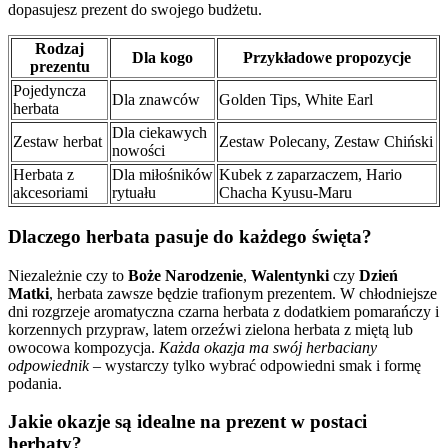
dopasujesz prezent do swojego budżetu.
Rodzaj
Dla kogo
Przykładowe propozycje
prezentu
Pojedyncza
Dla znawców
Golden Tips, White Earl
herbata
Dla ciekawych
Zestaw herbat
Zestaw Polecany, Zestaw Chiński
nowości
Herbata z
Dla miłośników
Kubek z zaparzaczem, Hario
akcesoriami
rytuału
Chacha Kyusu-Maru
Dlaczego herbata pasuje do każdego święta?
Niezależnie czy to
Boże Narodzenie
,
Walentynki
czy
Dzień
Matki
, herbata zawsze będzie trafionym prezentem. W chłodniejsze
dni rozgrzeje aromatyczna czarna herbata z dodatkiem pomarańczy i
korzennych przypraw, latem orzeźwi zielona herbata z miętą lub
owocowa kompozycja.
Każda okazja ma swój herbaciany
odpowiednik
– wystarczy tylko wybrać odpowiedni smak i formę
podania.
Jakie okazje są idealne na prezent w postaci
herbaty?