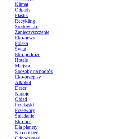
Klimat
Odpady
Plastik
Recykling
Środowisko
Zanieczyszczenie
Eko-news
Polska
Świat
Eko-podróże
Hotele
Miejsca
Sposoby na podróż
Eko-przepisy
Alkohol
Deser
Napoje
Obiad
Przekąski
Przetwory
Śniadanie
Eko-tips
Dla planety
Na co dzień
Odpoczynek