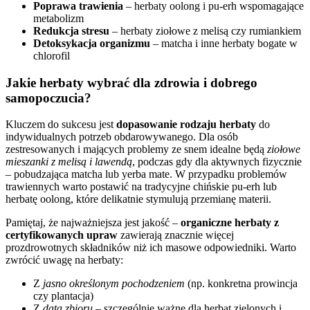
Poprawa trawienia
– herbaty oolong i pu-erh wspomagające
metabolizm
Redukcja stresu
– herbaty ziołowe z melisą czy rumiankiem
Detoksykacja organizmu
– matcha i inne herbaty bogate w
chlorofil
Jakie herbaty wybrać dla zdrowia i dobrego
samopoczucia?
Kluczem do sukcesu jest
dopasowanie rodzaju herbaty
do
indywidualnych potrzeb obdarowywanego. Dla osób
zestresowanych i mających problemy ze snem idealne będą
ziołowe
mieszanki z melisą i lawendą
, podczas gdy dla aktywnych fizycznie
– pobudzająca matcha lub yerba mate. W przypadku problemów
trawiennych warto postawić na tradycyjne chińskie pu-erh lub
herbatę oolong, które delikatnie stymulują przemianę materii.
Pamiętaj, że najważniejsza jest jakość –
organiczne herbaty z
certyfikowanych upraw
zawierają znacznie więcej
prozdrowotnych składników niż ich masowe odpowiedniki. Warto
zwrócić uwagę na herbaty:
Z
jasno określonym pochodzeniem
(np. konkretna prowincja
czy plantacja)
Z
datą zbioru
– szczególnie ważne dla herbat zielonych i