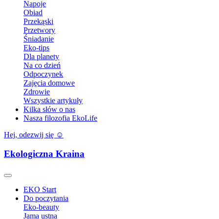
Napoje
Obiad
Przekąski
Przetwory
Śniadanie
Eko-tips
Dla planety
Na co dzień
Odpoczynek
Zajęcia domowe
Zdrowie
Wszystkie artykuły
Kilka słów o nas
Nasza filozofia EkoLife
Hej, odezwij się ☺️
Ekologiczna Kraina
EKO Start
Do poczytania
Eko-beauty
Jama ustna