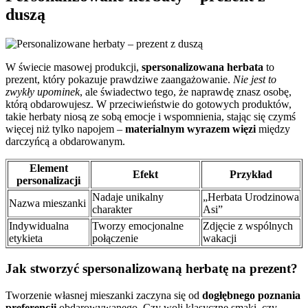
duszą
W świecie masowej produkcji,
spersonalizowana herbata
to
prezent, który pokazuje prawdziwe zaangażowanie.
Nie jest to
zwykły upominek
, ale świadectwo tego, że naprawdę znasz osobę,
którą obdarowujesz. W przeciwieństwie do gotowych produktów,
takie herbaty niosą ze sobą emocje i wspomnienia, stając się czymś
więcej niż tylko napojem –
materialnym wyrazem więzi
między
darczyńcą a obdarowanym.
Element
Efekt
Przykład
personalizacji
Nadaje unikalny
„Herbata Urodzinowa
Nazwa mieszanki
charakter
Asi”
Indywidualna
Tworzy emocjonalne
Zdjęcie z wspólnych
etykieta
połączenie
wakacji
Jak stworzyć spersonalizowaną herbatę na prezent?
Tworzenie własnej mieszanki zaczyna się od
dogłębnego poznania
preferencji
obdarowywanego. Czy woli klasyczne smaki, czy