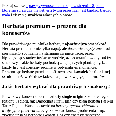
Poznaj sztukę
uprawy żywności na małej przestrzeni – 8 porad,
które się sprawdza, nawet jeśli twoja przestrzeń jest bardzo, bardzo
mała
i ciesz się smakiem własnych plonów.
Herbata premium – prezent dla
koneserów
Dla prawdziwego miłośnika herbaty
najważniejsza jest jakość
.
Herbata premium to nie tylko napój, ale
doznanie artystyczne
– od
pierwszego spojrzenia na starannie zwinięte liście, przez
hipnotyzujący taniec fusów w wodzie, aż po wyrafinowany bukiet
smakowy. Takie herbaty pochodzą z najlepszych plantacji, gdzie
każdy liść jest zbierany ręcznie w optymalnym momencie.
Prezentując herbatę premium, ofiarowujesz
kawałek herbacianej
sztuki
i możliwość doświadczenia prawdziwej głębi aromatów.
Jakie herbaty wybrać dla prawdziwych smakoszy?
Prawdziwy koneser doceni
herbaty single origin
z konkretnego
regionu i zbioru, jak Darjeeling First Flush czy biała herbata Pai Mu
Tan z Fujian. Warto postawić na
herbaty ręcznie zbierane i
tradycyjnie przetwarzane
, gdzie widać kunszt producenta – np.
złociste tipsy w herbacie Golden Tips czy charakterystyczne