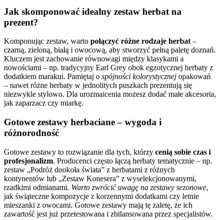
Jak skomponować idealny zestaw herbat na
prezent?
Komponując zestaw, warto
połączyć różne rodzaje herbat
–
czarną, zieloną, białą i owocową, aby stworzyć pełną paletę doznań.
Kluczem jest zachowanie równowagi między klasykami a
nowościami – np. tradycyjny Earl Grey obok egzotycznej herbaty z
dodatkiem marakui. Pamiętaj o
spójności kolorystycznej
opakowań
– nawet różne herbaty w jednolitych puszkach prezentują się
niezwykle stylowo. Dla urozmaicenia możesz dodać małe akcesoria,
jak zaparzacz czy miarkę.
Gotowe zestawy herbaciane – wygoda i
różnorodność
Gotowe zestawy to rozwiązanie dla tych, którzy
cenią sobie czas i
profesjonalizm
. Producenci często łączą herbaty tematycznie – np.
zestaw „Podróż dookoła świata” z herbatami z różnych
kontynentów lub „Zestaw Konesera” z wyselekcjonowanymi,
rzadkimi odmianami.
Warto zwrócić uwagę na zestawy sezonowe
,
jak świąteczne kompozycje z korzennymi dodatkami czy letnie
mieszanki z owocami. Gotowe zestawy mają tę zaletę, że ich
zawartość jest już przetestowana i zbilansowana przez specjalistów.