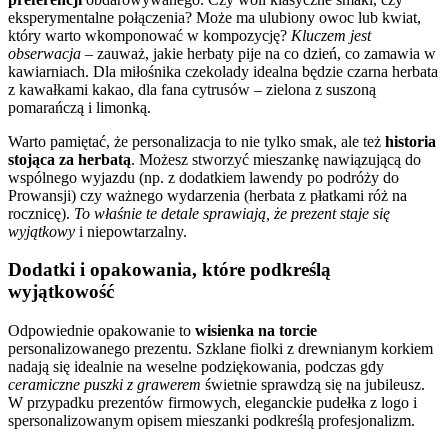
eksperymentalne połączenia? Może ma ulubiony owoc lub kwiat,
który warto wkomponować w kompozycję?
Kluczem jest
obserwacja
– zauważ, jakie herbaty pije na co dzień, co zamawia w
kawiarniach. Dla miłośnika czekolady idealna będzie czarna herbata
z kawałkami kakao, dla fana cytrusów – zielona z suszoną
pomarańczą i limonką.
Warto pamiętać, że personalizacja to nie tylko smak, ale też
historia
stojąca za herbatą
. Możesz stworzyć mieszankę nawiązującą do
wspólnego wyjazdu (np. z dodatkiem lawendy po podróży do
Prowansji) czy ważnego wydarzenia (herbata z płatkami róż na
rocznicę).
To właśnie te detale sprawiają, że prezent staje się
wyjątkowy
i niepowtarzalny.
Dodatki i opakowania, które podkreślą
wyjątkowość
Odpowiednie opakowanie to
wisienka na torcie
personalizowanego prezentu. Szklane fiolki z drewnianym korkiem
nadają się idealnie na weselne podziękowania, podczas gdy
ceramiczne puszki z grawerem
świetnie sprawdzą się na jubileusz.
W przypadku prezentów firmowych, eleganckie pudełka z logo i
spersonalizowanym opisem mieszanki podkreślą profesjonalizm.