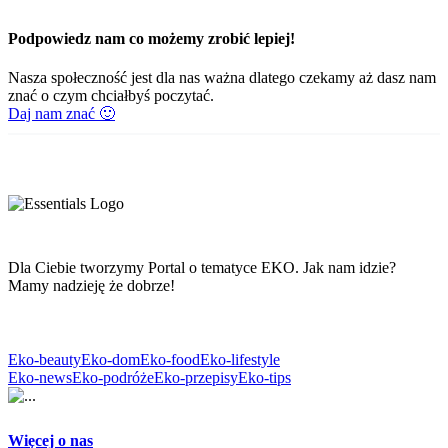
Podpowiedz nam co możemy zrobić lepiej!
Nasza społeczność jest dla nas ważna dlatego czekamy aż dasz nam
znać o czym chciałbyś poczytać.
Daj nam znać 🙂
Dla Ciebie tworzymy Portal o tematyce EKO. Jak nam idzie?
Mamy nadzieję że dobrze!
Eko-beauty
Eko-dom
Eko-food
Eko-lifestyle
Eko-news
Eko-podróże
Eko-przepisy
Eko-tips
Więcej o nas