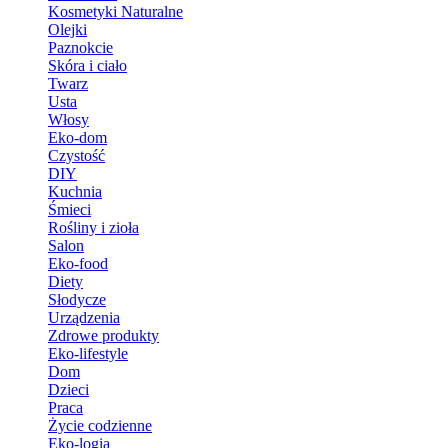
Kosmetyki Naturalne
Olejki
Paznokcie
Skóra i ciało
Twarz
Usta
Włosy
Eko-dom
Czystość
DIY
Kuchnia
Śmieci
Rośliny i zioła
Salon
Eko-food
Diety
Słodycze
Urządzenia
Zdrowe produkty
Eko-lifestyle
Dom
Dzieci
Praca
Życie codzienne
Eko-logia