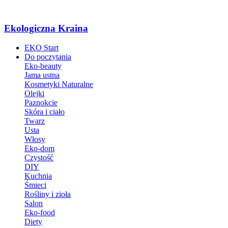
Ekologiczna Kraina
EKO Start
Do poczytania
Eko-beauty
Jama ustna
Kosmetyki Naturalne
Olejki
Paznokcie
Skóra i ciało
Twarz
Usta
Włosy
Eko-dom
Czystość
DIY
Kuchnia
Śmieci
Rośliny i zioła
Salon
Eko-food
Diety