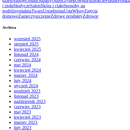
dzień
Napoje
Obiad
Odpady
Odpoczynek
Olejki
Paznokcie
Plastik
Polska
i zioła
Słodycze
Salon
Skóra i ciało
Sposoby na
podróż
sypialnia
Twarz
Urządzenia
Usta
Włosy
Zajęcia
domowe
Zanieczyszczenie
Zdrowe produkty
Zdrowie
Archiwa
wrzesień 2025
sierpień 2025
kwiecień 2025
listopad 2024
czerwiec 2024
maj 2024
kwiecień 2024
marzec 2024
luty 2024
styczeń 2024
grudzień 2023
listopad 2023
październik 2023
czerwiec 2023
maj 2023
kwiecień 2023
marzec 2023
luty 2023