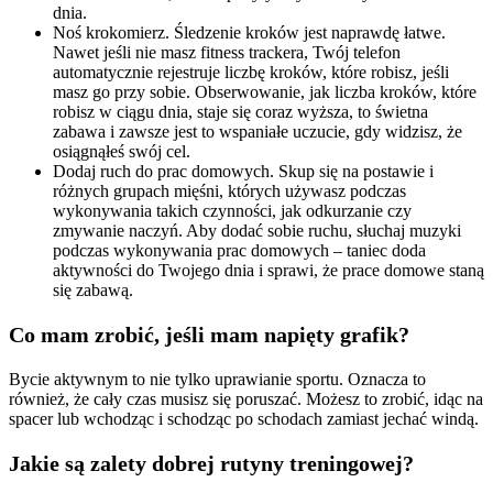
dnia.
Noś krokomierz. Śledzenie kroków jest naprawdę łatwe.
Nawet jeśli nie masz fitness trackera, Twój telefon
automatycznie rejestruje liczbę kroków, które robisz, jeśli
masz go przy sobie. Obserwowanie, jak liczba kroków, które
robisz w ciągu dnia, staje się coraz wyższa, to świetna
zabawa i zawsze jest to wspaniałe uczucie, gdy widzisz, że
osiągnąłeś swój cel.
Dodaj ruch do prac domowych. Skup się na postawie i
różnych grupach mięśni, których używasz podczas
wykonywania takich czynności, jak odkurzanie czy
zmywanie naczyń. Aby dodać sobie ruchu, słuchaj muzyki
podczas wykonywania prac domowych – taniec doda
aktywności do Twojego dnia i sprawi, że prace domowe staną
się zabawą.
Co mam zrobić, jeśli mam napięty grafik?
Bycie aktywnym to nie tylko uprawianie sportu. Oznacza to
również, że cały czas musisz się poruszać. Możesz to zrobić, idąc na
spacer lub wchodząc i schodząc po schodach zamiast jechać windą.
Jakie są zalety dobrej rutyny treningowej?