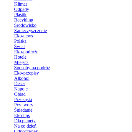
Klimat
Odpady
Plastik
Recykling
Środowisko
Zanieczyszczenie
Eko-news
Polska
Świat
Eko-podróże
Hotele
Miejsca
Sposoby na podróż
Eko-przepisy
Alkohol
Deser
Napoje
Obiad
Przekąski
Przetwory
Śniadanie
Eko-tips
Dla planety
Na co dzień
Odpoczynek