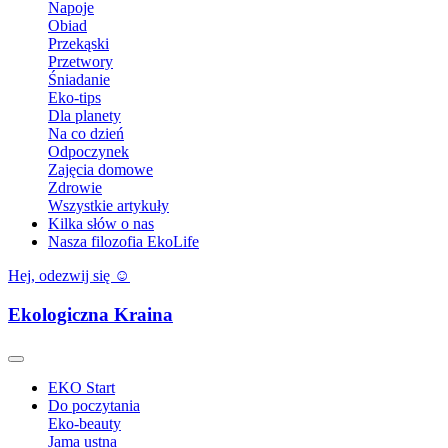
Napoje
Obiad
Przekąski
Przetwory
Śniadanie
Eko-tips
Dla planety
Na co dzień
Odpoczynek
Zajęcia domowe
Zdrowie
Wszystkie artykuły
Kilka słów o nas
Nasza filozofia EkoLife
Hej, odezwij się ☺️
Ekologiczna Kraina
EKO Start
Do poczytania
Eko-beauty
Jama ustna