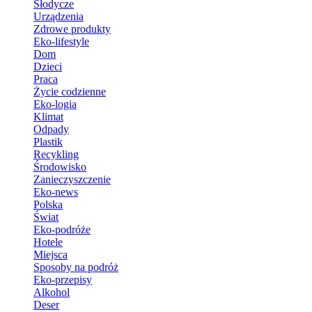
Słodycze
Urządzenia
Zdrowe produkty
Eko-lifestyle
Dom
Dzieci
Praca
Życie codzienne
Eko-logia
Klimat
Odpady
Plastik
Recykling
Środowisko
Zanieczyszczenie
Eko-news
Polska
Świat
Eko-podróże
Hotele
Miejsca
Sposoby na podróż
Eko-przepisy
Alkohol
Deser