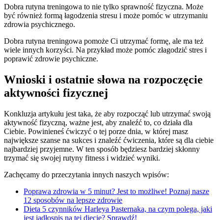
Dobra rutyna treningowa to nie tylko sprawność fizyczna. Może
być również formą łagodzenia stresu i może pomóc w utrzymaniu
zdrowia psychicznego.
Dobra rutyna treningowa pomoże Ci utrzymać formę, ale ma też
wiele innych korzyści. Na przykład może pomóc złagodzić stres i
poprawić zdrowie psychiczne.
Wnioski i ostatnie słowa na rozpoczęcie
aktywności fizycznej
Konkluzja artykułu jest taka, że aby rozpocząć lub utrzymać swoją
aktywność fizyczną, ważne jest, aby znaleźć to, co działa dla
Ciebie. Powinieneś ćwiczyć o tej porze dnia, w której masz
największe szanse na sukces i znaleźć ćwiczenia, które są dla ciebie
najbardziej przyjemne. W ten sposób będziesz bardziej skłonny
trzymać się swojej rutyny fitness i widzieć wyniki.
Zachęcamy do przeczytania innych naszych wpisów:
Poprawa zdrowia w 5 minut? Jest to możliwe! Poznaj nasze
12 sposobów na lepsze zdrowie
Dieta 5 czynników Harleya Pasternaka, na czym polega, jaki
jest jadłospis na tej diecie? Sprawdź!