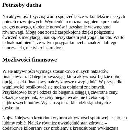
Potrzeby ducha
Na aktywność fizyczną warto spojrzeć także w kontekście naszych
potrzeb rozwojowych. Wymienić tu można pragnienie poznania
czegoś nowego, ukojenie nerwów i uzyskanie wewnętrznej
równowagi. Mogą one zostać zaspokojone dzięki połączeniu
ćwiczeń z medytacją i nauką. Przykładem jest yoga i tai-chi. Warto
jednak nadmienić, że w tym przypadku trzeba znaleźć dobrego
nauczyciela, nie tylko instruktora.
Możliwości finansowe
Wiele aktywności wymaga stosunkowo dużych nakładów
finansowych. Dlatego rozważając, która aktywność będzie dobrą
opcją, aspekt finansowy należy zawsze uwzględnić. W przypadku
wątpliwości posiłkować się można opiniami znajomych.
Przykładowo buty i odzież do biegania osiągają zawrotne ceny.
Okazuje się jednak, że żeby biegać wcale nie trzeba kupić
najdroższych butów. Wystarczą te za kilkadziesiąt złotych z
dyskontu.
Najważniejszym kryterium wyboru aktywności sportowej jest to, co
lubimy robić. Należy również uwzględnić stan zdrowia –
dodatkowe kilogramy czy problemy z kręgosłupem wykluczają