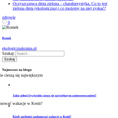
Oczyszczająca dieta zielona – charakterystyka. Co to jest
zielona dieta (ekologiczna) i co możemy na niej zyskać?
zdrowie
0
Romek
ekologicznakraina.pl
Szukaj:
Najnowsze na blogu
Jakie usługi fryzjerskie cieszą się największym zainteresowaniem?
Kiedy najlepiej zaplanować wakacje w Kenii?