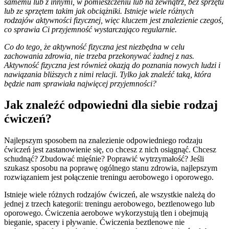
samemu lub z innymi, w pomieszczeniu lub na zewnątrz, bez sprzętu
lub ze sprzętem takim jak obciążniki. Istnieje wiele różnych
rodzajów aktywności fizycznej, więc kluczem jest znalezienie czegoś,
co sprawia Ci przyjemność wystarczająco regularnie.
Co do tego, że aktywność fizyczna jest niezbędna w celu
zachowania zdrowia, nie trzeba przekonywać żadnej z nas.
Aktywność fizyczna jest również okazją do poznania nowych ludzi i
nawiązania bliższych z nimi relacji. Tylko jak znaleźć taką, która
będzie nam sprawiała najwięcej przyjemności?
Jak znaleźć odpowiedni dla siebie rodzaj
ćwiczeń?
Najlepszym sposobem na znalezienie odpowiedniego rodzaju
ćwiczeń jest zastanowienie się, co chcesz z nich osiągnąć. Chcesz
schudnąć? Zbudować mięśnie? Poprawić wytrzymałość? Jeśli
szukasz sposobu na poprawę ogólnego stanu zdrowia, najlepszym
rozwiązaniem jest połączenie treningu aerobowego i oporowego.
Istnieje wiele różnych rodzajów ćwiczeń, ale wszystkie należą do
jednej z trzech kategorii: treningu aerobowego, beztlenowego lub
oporowego. Ćwiczenia aerobowe wykorzystują tlen i obejmują
bieganie, spacery i pływanie. Ćwiczenia beztlenowe nie