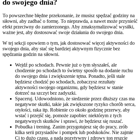
do swojego dnia?
To powszechne błędne przekonanie, że musisz spędzać godziny na
siłowni, aby zadbać o formę. To nieprawda, a nawet może przynieść
efekt przeciwny do zamierzonego. Aby zmaksymalizować wysiłki,
ważne jest, aby dostosować swoje działania do swojego dnia.
W tej sekcji opowiem o tym, jak dostosować więcej aktywności do
swojego dnia, aby stać się bardziej aktywnym fizycznie bez
spędzania godzin na siłowni.
Wejdź po schodach. Pewnie już o tym słyszałeś, ale
chodzenie po schodach to świetny sposób na dodanie ruchu
do swojego dnia i zwiększenie tętna. Ponadto, jeśli stale
będziesz chodzić po schodach, zobaczysz rezultaty
aktywności swojego organizmu, gdy będziesz w stanie
dotrzeć na szczyt bez zadyszki.
Spaceruj. Udowodniono, że siedzenie przez dłuższy czas ma
negatywne skutki, takie jak zwiększone ryzyko chorób serca,
otyłości, raka itp. Robienie co około godzinę przerwy, aby
wstać i przejść się, pomoże zapobiec niektórym z tych
negatywnych skutków i sprawi, że będziesz się ruszać.
Pobudka i trening. Zanim przygotujesz się do pracy, zrób
kilka serii przysiadów i pompek lub podskoków. Nie zajmie
Ci to dużo czasu, a nada pozytywny i zdrowy ton reszcie