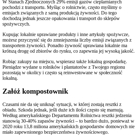
W Stanach Zjednoczonych 29% emisji gazów cieplarnianych
pochodzi z transportu. Myśląc o rolnictwie, często myślimy o
emisjach związanych z samą produkcją żywności. Do tego
dochodzą jednak jeszcze opakowania i transport do sklepów
spożywczych.
Kupując lokalnie uprawiane produkty i inne artykuły spożywcze,
możesz przyczynić się do zmniejszenia liczby emisji związanych z
transportem żywności. Ponadto żywność uprawiana lokalnie ma
krótszą drogę od zbiorów do rynku, co zapewnia jej wysoką jakość.
Robiąc zakupy na miejscu, wspierasz także lokalną gospodarkę.
Pieniądze wydane u rolników i plantatorów z Twojego regionu
pozostają w okolicy i często są reinwestowane w społeczność
lokalną.
Załóż kompostownik
Czasami nie da się uniknąć sytuacji, w której zostają resztki z
obiadu. Szkoda jednak, jeśli duże ich ilości często się marnują.
Według amerykańskiego Departamentu Rolnictwa resztki jedzenia
stanowią 30-40% zapasów żywności – to bardzo dużo, ponieważ w
2020 roku 13,8 miliona amerykańskich gospodarstw domowych nie
miało zapewnionego bezpieczeństwa żywnościowego.