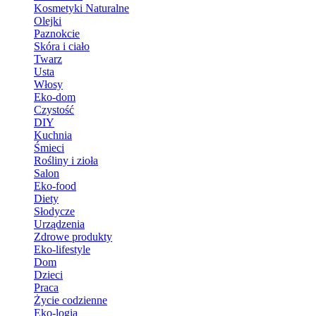
Kosmetyki Naturalne
Olejki
Paznokcie
Skóra i ciało
Twarz
Usta
Włosy
Eko-dom
Czystość
DIY
Kuchnia
Śmieci
Rośliny i zioła
Salon
Eko-food
Diety
Słodycze
Urządzenia
Zdrowe produkty
Eko-lifestyle
Dom
Dzieci
Praca
Życie codzienne
Eko-logia