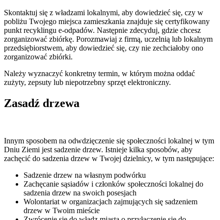
Skontaktuj się z władzami lokalnymi, aby dowiedzieć się, czy w
pobliżu Twojego miejsca zamieszkania znajduje się certyfikowany
punkt recyklingu e-odpadów. Następnie zdecyduj, gdzie chcesz
zorganizować zbiórkę. Porozmawiaj z firmą, uczelnią lub lokalnym
przedsiębiorstwem, aby dowiedzieć się, czy nie zechciałoby ono
zorganizować zbiórki.
Należy wyznaczyć konkretny termin, w którym można oddać
zużyty, zepsuty lub niepotrzebny sprzęt elektroniczny.
Zasadź drzewa
Innym sposobem na odwdzięczenie się społeczności lokalnej w tym
Dniu Ziemi jest sadzenie drzew. Istnieje kilka sposobów, aby
zachęcić do sadzenia drzew w Twojej dzielnicy, w tym następujące:
Sadzenie drzew na własnym podwórku
Zachęcanie sąsiadów i członków społeczności lokalnej do
sadzenia drzew na swoich posesjach
Wolontariat w organizacjach zajmujących się sadzeniem
drzew w Twoim mieście
Zwrócenie się do władz miasta o przyłączenie się do