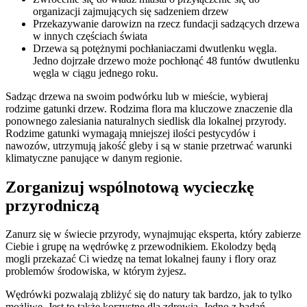
organizacji zajmujących się sadzeniem drzew
Przekazywanie darowizn na rzecz fundacji sadzących drzewa
w innych częściach świata
Drzewa są potężnymi pochłaniaczami dwutlenku węgla.
Jedno dojrzałe drzewo może pochłonąć 48 funtów dwutlenku
węgla w ciągu jednego roku.
Sadząc drzewa na swoim podwórku lub w mieście, wybieraj
rodzime gatunki drzew. Rodzima flora ma kluczowe znaczenie dla
ponownego zalesiania naturalnych siedlisk dla lokalnej przyrody.
Rodzime gatunki wymagają mniejszej ilości pestycydów i
nawozów, utrzymują jakość gleby i są w stanie przetrwać warunki
klimatyczne panujące w danym regionie.
Zorganizuj wspólnotową wycieczkę
przyrodniczą
Zanurz się w świecie przyrody, wynajmując eksperta, który zabierze
Ciebie i grupę na wędrówkę z przewodnikiem. Ekolodzy będą
mogli przekazać Ci wiedzę na temat lokalnej fauny i flory oraz
problemów środowiska, w którym żyjesz.
Wędrówki pozwalają zbliżyć się do natury tak bardzo, jak to tylko
możliwe. Jest to także korzystne dla zdrowia. Jedno z badań