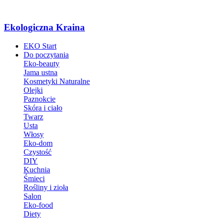
Ekologiczna Kraina
EKO Start
Do poczytania
Eko-beauty
Jama ustna
Kosmetyki Naturalne
Olejki
Paznokcie
Skóra i ciało
Twarz
Usta
Włosy
Eko-dom
Czystość
DIY
Kuchnia
Śmieci
Rośliny i zioła
Salon
Eko-food
Diety