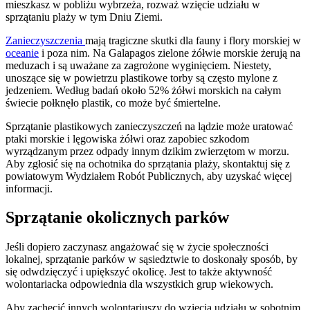
mieszkasz w pobliżu wybrzeża, rozważ wzięcie udziału w
sprzątaniu plaży w tym Dniu Ziemi.
Zanieczyszczenia
mają tragiczne skutki dla fauny i flory morskiej w
oceanie
i poza nim. Na Galapagos zielone żółwie morskie żerują na
meduzach i są uważane za zagrożone wyginięciem. Niestety,
unoszące się w powietrzu plastikowe torby są często mylone z
jedzeniem. Według badań około 52% żółwi morskich na całym
świecie połknęło plastik, co może być śmiertelne.
Sprzątanie plastikowych zanieczyszczeń na lądzie może uratować
ptaki morskie i lęgowiska żółwi oraz zapobiec szkodom
wyrządzanym przez odpady innym dzikim zwierzętom w morzu.
Aby zgłosić się na ochotnika do sprzątania plaży, skontaktuj się z
powiatowym Wydziałem Robót Publicznych, aby uzyskać więcej
informacji.
Sprzątanie okolicznych parków
Jeśli dopiero zaczynasz angażować się w życie społeczności
lokalnej, sprzątanie parków w sąsiedztwie to doskonały sposób, by
się odwdzięczyć i upiększyć okolicę. Jest to także aktywność
wolontariacka odpowiednia dla wszystkich grup wiekowych.
Aby zachęcić innych wolontariuszy do wzięcia udziału w sobotnim