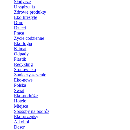
Słodycze
Urządzenia
Zdrowe produkty
Eko-lifestyle
Dom
Dzieci
Praca
Życie codzienne
Eko-logia
Klimat
Odpady
Plastik
Recykling
Środowisko
Zanieczyszczenie
Eko-news
Polska
Świat
Eko-podróże
Hotele
Miejsca
Sposoby na podróż
Eko-przepisy
Alkohol
Deser