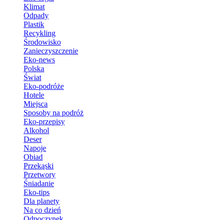
Klimat
Odpady
Plastik
Recykling
Środowisko
Zanieczyszczenie
Eko-news
Polska
Świat
Eko-podróże
Hotele
Miejsca
Sposoby na podróż
Eko-przepisy
Alkohol
Deser
Napoje
Obiad
Przekąski
Przetwory
Śniadanie
Eko-tips
Dla planety
Na co dzień
Odpoczynek