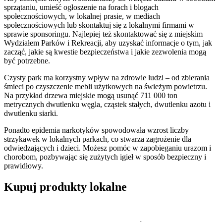
sprzątaniu, umieść ogłoszenie na forach i blogach
społecznościowych, w lokalnej prasie, w mediach
społecznościowych lub skontaktuj się z lokalnymi firmami w
sprawie sponsoringu. Najlepiej też skontaktować się z miejskim
Wydziałem Parków i Rekreacji, aby uzyskać informacje o tym, jak
zacząć, jakie są kwestie bezpieczeństwa i jakie zezwolenia mogą
być potrzebne.
Czysty park ma korzystny wpływ na zdrowie ludzi – od zbierania
śmieci po czyszczenie mebli użytkowych na świeżym powietrzu.
Na przykład drzewa miejskie mogą usunąć 711 000 ton
metrycznych dwutlenku węgla, cząstek stałych, dwutlenku azotu i
dwutlenku siarki.
Ponadto epidemia narkotyków spowodowała wzrost liczby
strzykawek w lokalnych parkach, co stwarza zagrożenie dla
odwiedzających i dzieci. Możesz pomóc w zapobieganiu urazom i
chorobom, pozbywając się zużytych igieł w sposób bezpieczny i
prawidłowy.
Kupuj produkty lokalne