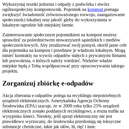
Wykorzystaj resztki jedzenia i odpady z podwórka i stwórz
ogólnospołeczny kompostownik. Pojemnik na
kompost
pomaga
zwiększyć świadomość zrównoważonego rozwoju, zaangażowanie
społeczności lokalnej oraz jakość gleby do wykorzystania w
lokalnym ogrodzie lub miejskiej farmie.
Zainteresowanie społecznym pojemnikiem na kompost możesz
sprawdzić za pośrednictwem stowarzyszeń sąsiedzkich i mediów
społecznościowych. Aby zrealizować swój pomysł, określ jasne cele
dla pojemnika na kompost i przedstaw je władzom lokalnym. Mogą
istnieć kontrakty na wywóz odpadów stałych z prywatnymi firmami
lub pozwolenia, o których należy wiedzieć. Niektóre władze
miejskie będą z Tobą współpracować przy opracowywaniu takiego
projektu.
Zorganizuj zbiórkę e-odpadów
Akcja zbierania e-odpadów polega na recyklingu niepotrzebnych
urządzeń elektronicznych. Amerykańska Agencja Ochrony
Środowiska (EPA) szacuje, że w 2009 roku tylko 25% urządzeń
elektronicznych zostało poddanych recyklingowi, a reszta trafiła na
wysypiska śmieci. Niestety, jeśli sprzęt elektroniczny nie jest
prawidłowo wyrzucany, do środowiska przedostają się toksyczne
substancje chemiczne, takie jak ołów, lit, rtęć i inne.