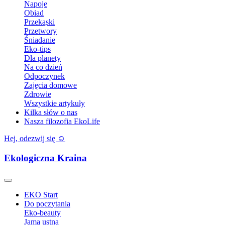
Napoje
Obiad
Przekąski
Przetwory
Śniadanie
Eko-tips
Dla planety
Na co dzień
Odpoczynek
Zajęcia domowe
Zdrowie
Wszystkie artykuły
Kilka słów o nas
Nasza filozofia EkoLife
Hej, odezwij się ☺️
Ekologiczna Kraina
EKO Start
Do poczytania
Eko-beauty
Jama ustna