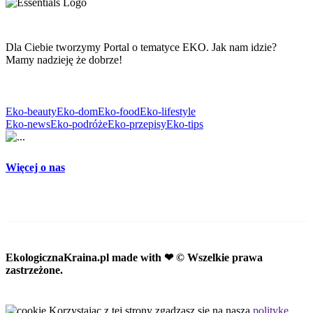
Dla Ciebie tworzymy Portal o tematyce EKO. Jak nam idzie?
Mamy nadzieję że dobrze!
Eko-beauty
Eko-dom
Eko-food
Eko-lifestyle
Eko-news
Eko-podróże
Eko-przepisy
Eko-tips
Więcej o nas
EkologicznaKraina.pl
made with ❤ © Wszelkie prawa
zastrzeżone.
Korzystając z tej strony zgadzasz się na naszą
politykę