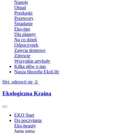
Napoje
Obiad
Przekąski
Przetwory
Śniadanie
Eko-tips
Dla planety
Na co dzień
Odpoczynek
Zajęcia domowe
Zdrowie
Wszystkie artykuły
Kilka słów o nas
Nasza filozofia EkoLife
Hej, odezwij się ☺️
Ekologiczna Kraina
EKO Start
Do poczytania
Eko-beauty
Jama ustna