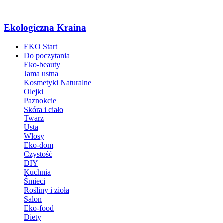
Ekologiczna Kraina
EKO Start
Do poczytania
Eko-beauty
Jama ustna
Kosmetyki Naturalne
Olejki
Paznokcie
Skóra i ciało
Twarz
Usta
Włosy
Eko-dom
Czystość
DIY
Kuchnia
Śmieci
Rośliny i zioła
Salon
Eko-food
Diety