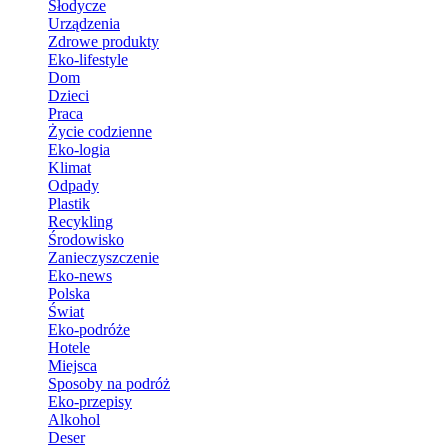
Słodycze
Urządzenia
Zdrowe produkty
Eko-lifestyle
Dom
Dzieci
Praca
Życie codzienne
Eko-logia
Klimat
Odpady
Plastik
Recykling
Środowisko
Zanieczyszczenie
Eko-news
Polska
Świat
Eko-podróże
Hotele
Miejsca
Sposoby na podróż
Eko-przepisy
Alkohol
Deser