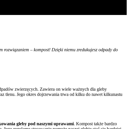
stym rozwiązaniem – kompost! Dzięki niemu zredukujesz odpady do
 odpadów zwierzęcych. Zawiera on wiele ważnych dla gleby
 tlenu. Jego okres dojrzewania trwa od kilku do nawet kilkunastu
łkowania gleby pod naszymi uprawami
. Kompost także bardzo
. Jego regularne stosowanie pomoże naszej glebie stać się bardziej