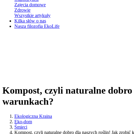
Zajęcia domowe
Zdrowie
Wszystkie artykuły
Kilka słów o nas
Nasza filozofia EkoLife
Kompost, czyli naturalne dobro
warunkach?
Ekologiczna Kraina
Eko-dom
Śmieci
Kompost, czyli naturalne dobro dla naszych roślin! Jak zro