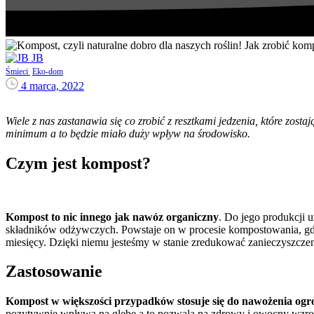
JB
Śmieci
Eko-dom
4 marca, 2022
Wiele z nas zastanawia się co zrobić z resztkami jedzenia, które zo
minimum a to będzie miało duży wpływ na środowisko.
Czym jest kompost?
Kompost to nic innego jak nawóz organiczny
. Do jego produkcji 
składników odżywczych. Powstaje on w procesie kompostowania, gdy 
miesięcy. Dzięki niemu jesteśmy w stanie zredukować zanieczyszczen
Zastosowanie
Kompost w większości przypadków stosuje się do nawożenia og
pozytywnie wpływa na glebę a to pozwala na zdrowy i owocny wzrost ro