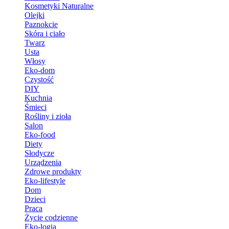
Kosmetyki Naturalne
Olejki
Paznokcie
Skóra i ciało
Twarz
Usta
Włosy
Eko-dom
Czystość
DIY
Kuchnia
Śmieci
Rośliny i zioła
Salon
Eko-food
Diety
Słodycze
Urządzenia
Zdrowe produkty
Eko-lifestyle
Dom
Dzieci
Praca
Życie codzienne
Eko-logia