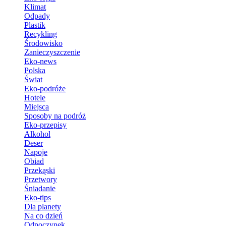
Klimat
Odpady
Plastik
Recykling
Środowisko
Zanieczyszczenie
Eko-news
Polska
Świat
Eko-podróże
Hotele
Miejsca
Sposoby na podróż
Eko-przepisy
Alkohol
Deser
Napoje
Obiad
Przekąski
Przetwory
Śniadanie
Eko-tips
Dla planety
Na co dzień
Odpoczynek