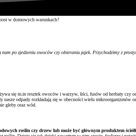
stają nam po zjedzeniu owoców czy obieraniu jajek. Przychodzimy z pro
używa się m.in resztek owoców i warzyw, liści, fusów od herbaty czy
nasze odpady rozkładają się w obecności wielu mikroorganizmów oraz
ie gleby oraz wód.
rodowych roślin czy drzew lub może być głównym produktem śció
ślin. Dzieje się tak dzięki zawartym w nim azocie, fosforze i potasie