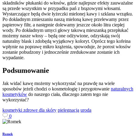
składników płukanki do włosów, gdzie najlepsze efekty zauważalne
są przede wszystkim w przypadku pań z brązowymi włosami.
Wystarczające będą dwie łyżeczki mielonej kawy i szklana wrzątku.
Po dokładnym zmieszaniu naszą mieloną kawę przelewamy przez
papierowy filtr, a następnie dolewamy jeszcze około litra ciepłej
wody. Po dokładnym umyci głowy takową mieszanką przepłukać
możemy nasze włosy – będą one odżywione, odzyskają swój
naturalny blask i zdobędą wyjątkowy koloryt. Oprócz tego kofeina
wpłynie na poprawę mikro krążenia, spowoduje, że porost włosów
zostanie pobudzony i jednocześnie zredukowane zostanie ich
wypadanie.
Podsumowanie
Jak widać kawę możemy wykorzystać na prawdę na wiele
sposobów jeżeli chodzi o kosmetologię i przygotowanie
naturalnych
kosmetyków
do naszego ciała, dlaczego zatem tego nie
wykorzystać?
kosmetyki zdrowe dla skóry
pielęgnacja
uroda
0
Romek