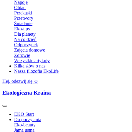
Napoje
Obiad
Przekąski
Przetwory
Śniadanie
Eko-tips
Dla planety
Na co dzień
Odpoczynek
Zajęcia domowe
Zdrowie
Wszystkie artykuły
Kilka słów o nas
Nasza filozofia EkoLife
Hej, odezwij się ☺️
Ekologiczna Kraina
EKO Start
Do poczytania
Eko-beauty
Jama ustna