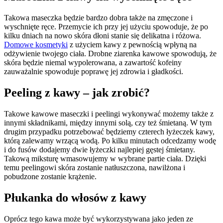
Takowa maseczka będzie bardzo dobra także na zmęczone i
wyschnięte ręce. Przemycie ich przy jej użyciu spowoduje, że po
kilku dniach na nowo skóra dłoni stanie się delikatna i różowa.
Domowe kosmetyki
z użyciem kawy z pewnością wpłyną na
odżywienie twojego ciała. Drobne ziarenka kawowe spowodują, że
skóra będzie niemal wypolerowana, a zawartość kofeiny
zauważalnie spowoduje poprawę jej zdrowia i gładkości.
Peeling z kawy – jak zrobić?
Takowe kawowe maseczki i peelingi wykonywać możemy także z
innymi składnikami, między innymi solą, czy też śmietaną. W tym
drugim przypadku potrzebować będziemy czterech łyżeczek kawy,
którą zalewamy wrzącą wodą. Po kilku minutach odcedzamy wodę
i do fusów dodajemy dwie łyżeczki najlepiej gęstej śmietany.
Takową miksturę wmasowujemy w wybrane partie ciała. Dzięki
temu peelingowi skóra zostanie natłuszczona, nawilżona i
pobudzone zostanie krążenie.
Płukanka do włosów z kawy
Oprócz tego kawa może być wykorzystywana jako jeden ze