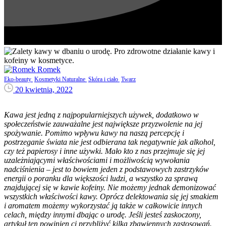
Romek
Eko-beauty
Kosmetyki Naturalne
Skóra i ciało
Twarz
20 kwietnia, 2022
Kawa jest jedną z najpopularniejszych używek, dodatkowo w
społeczeństwie zauważalne jest największe przyzwolenie na jej
spożywanie. Pomimo wpływu kawy na naszą percepcję i
postrzeganie świata nie jest odbierana tak negatywnie jak alkohol,
czy też papierosy i inne używki. Mało kto z nas przejmuje się jej
uzależniającymi właściwościami i możliwością wywołania
nadciśnienia – jest to bowiem jeden z podstawowych zastrzyków
energii o poranku dla większości ludzi, a wszystko za sprawą
znajdującej się w kawie kofeiny. Nie możemy jednak demonizować
wszystkich właściwości kawy. Oprócz delektowania się jej smakiem
i aromatem możemy wykorzystać ją także w całkowicie innych
celach, między innymi dbając o urodę. Jeśli jesteś zaskoczony,
artykuł ten powinien ci przybliżyć kilka zbawiennych zastosowań.