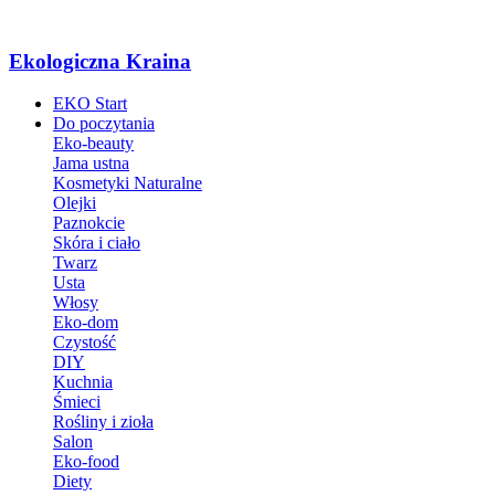
Ekologiczna Kraina
EKO Start
Do poczytania
Eko-beauty
Jama ustna
Kosmetyki Naturalne
Olejki
Paznokcie
Skóra i ciało
Twarz
Usta
Włosy
Eko-dom
Czystość
DIY
Kuchnia
Śmieci
Rośliny i zioła
Salon
Eko-food
Diety