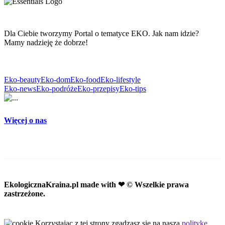
Dla Ciebie tworzymy Portal o tematyce EKO. Jak nam idzie?
Mamy nadzieję że dobrze!
Eko-beauty
Eko-dom
Eko-food
Eko-lifestyle
Eko-news
Eko-podróże
Eko-przepisy
Eko-tips
Więcej o nas
EkologicznaKraina.pl
made with ❤ © Wszelkie prawa
zastrzeżone.
Korzystając z tej strony zgadzasz się na naszą
politykę