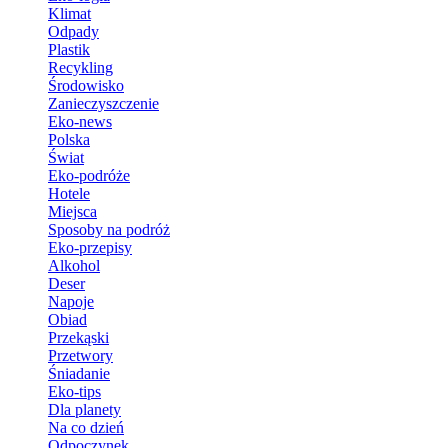
Klimat
Odpady
Plastik
Recykling
Środowisko
Zanieczyszczenie
Eko-news
Polska
Świat
Eko-podróże
Hotele
Miejsca
Sposoby na podróż
Eko-przepisy
Alkohol
Deser
Napoje
Obiad
Przekąski
Przetwory
Śniadanie
Eko-tips
Dla planety
Na co dzień
Odpoczynek