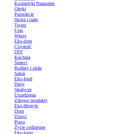
Kosmetyki Naturalne
Olejki
Paznokcie
Skóra i ciało
Twarz
Usta
Włosy
Eko-dom
Czystość
DIY
Kuchnia
Śmieci
Rośliny i zioła
Salon
Eko-food
Diety
Słodycze
Urządzenia
Zdrowe produkty
Eko-lifestyle
Dom
Dzieci
Praca
Życie codzienne
Eko-logia