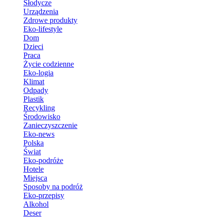
Słodycze
Urządzenia
Zdrowe produkty
Eko-lifestyle
Dom
Dzieci
Praca
Życie codzienne
Eko-logia
Klimat
Odpady
Plastik
Recykling
Środowisko
Zanieczyszczenie
Eko-news
Polska
Świat
Eko-podróże
Hotele
Miejsca
Sposoby na podróż
Eko-przepisy
Alkohol
Deser