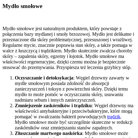
Mydło smołowe
Mydło smołowe jest naturalnym produktem, który powstaje z
połączenia bazy mydlanej i smoły brzozowej. Mydło jest delikatne i
przeznaczone dla skóry problematycznej, przesuszonej i wrażliwej.
Regularne mycie, znacznie poprawia stan skóry, a także pomaga w
walce z łuszczycą i trądzikiem. Mydło skutecznie zwalcza choroby
skóry – zapalenia skóry, egzemy i łojotok. Mydło smołowe ma
właściwości regeneracyjne, dzięki czemu można je bezpiecznie
stosować do przemywania. Przyspiesza też leczenia grzybicy stóp.
Oczyszczanie i detoksykacja
: Węgiel drzewny zawarty w
mydle smołowym posiada zdolność do absorpcji
zanieczyszczeń i toksyn z powierzchni skóry. Dzięki temu
mydło to może pomóc w oczyszczaniu skóry, usuwaniu
nadmiaru sebum i innych zanieczyszczeń.
Zmniejszenie zaskórników i trądziku
: Węgiel drzewny ma
właściwości antybakteryjne i przeciwbakteryjne, które mogą
pomagać w zwalczaniu bakterii powodujących
trądzik
.
Mydło smołowe może być szczególnie skuteczne w redukcji
zaskórników oraz zmniejszaniu stanów zapalnych.
Złuszczanie martwego naskórka
: Mydło smołowe może