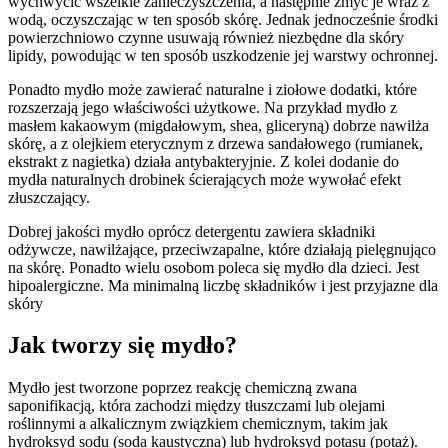
wychwycić wszelkie zanieczyszczenia, a następnie zmyć je wraz z
wodą, oczyszczając w ten sposób skórę. Jednak jednocześnie środki
powierzchniowo czynne usuwają również niezbędne dla skóry
lipidy, powodując w ten sposób uszkodzenie jej warstwy ochronnej.
Ponadto mydło może zawierać naturalne i ziołowe dodatki, które
rozszerzają jego właściwości użytkowe. Na przykład mydło z
masłem kakaowym (migdałowym, shea, gliceryną) dobrze nawilża
skórę, a z olejkiem eterycznym z drzewa sandałowego (rumianek,
ekstrakt z nagietka) działa antybakteryjnie. Z kolei dodanie do
mydła naturalnych drobinek ścierających może wywołać efekt
złuszczający.
Dobrej jakości mydło oprócz detergentu zawiera składniki
odżywcze, nawilżające, przeciwzapalne, które działają pielęgnująco
na skórę. Ponadto wielu osobom poleca się mydło dla dzieci. Jest
hipoalergiczne. Ma minimalną liczbę składników i jest przyjazne dla
skóry
Jak tworzy się mydło?
Mydło jest tworzone poprzez reakcję chemiczną zwana
saponifikacją, która zachodzi między tłuszczami lub olejami
roślinnymi a alkalicznym związkiem chemicznym, takim jak
hydroksyd sodu (soda kaustyczna) lub hydroksyd potasu (potaż).