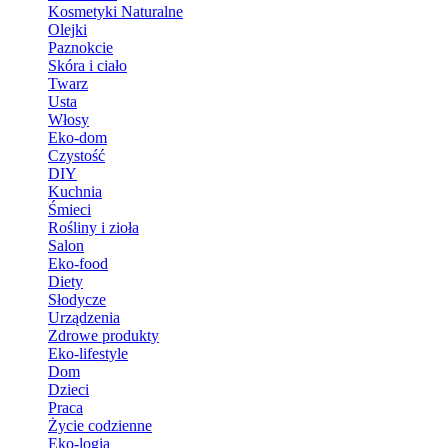
Kosmetyki Naturalne
Olejki
Paznokcie
Skóra i ciało
Twarz
Usta
Włosy
Eko-dom
Czystość
DIY
Kuchnia
Śmieci
Rośliny i zioła
Salon
Eko-food
Diety
Słodycze
Urządzenia
Zdrowe produkty
Eko-lifestyle
Dom
Dzieci
Praca
Życie codzienne
Eko-logia