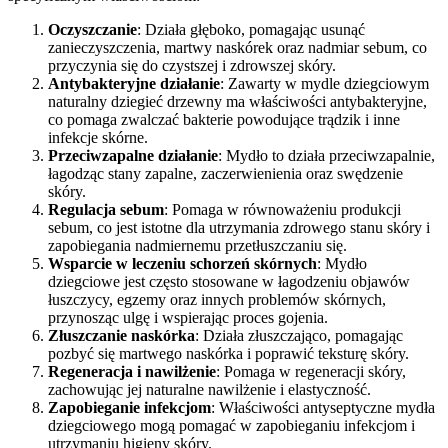
Oczyszczanie
: Działa głęboko, pomagając usunąć
zanieczyszczenia, martwy naskórek oraz nadmiar sebum, co
przyczynia się do czystszej i zdrowszej skóry.
Antybakteryjne działanie
: Zawarty w mydle dziegciowym
naturalny dziegieć drzewny ma właściwości antybakteryjne,
co pomaga zwalczać bakterie powodujące trądzik i inne
infekcje skórne.
Przeciwzapalne działanie
: Mydło to działa przeciwzapalnie,
łagodząc stany zapalne, zaczerwienienia oraz swędzenie
skóry.
Regulacja sebum
: Pomaga w równoważeniu produkcji
sebum, co jest istotne dla utrzymania zdrowego stanu skóry i
zapobiegania nadmiernemu przetłuszczaniu się.
Wsparcie w leczeniu schorzeń skórnych
: Mydło
dziegciowe jest często stosowane w łagodzeniu objawów
łuszczycy, egzemy oraz innych problemów skórnych,
przynosząc ulgę i wspierając proces gojenia.
Złuszczanie naskórka
: Działa złuszczająco, pomagając
pozbyć się martwego naskórka i poprawić teksturę skóry.
Regeneracja i nawilżenie
: Pomaga w regeneracji skóry,
zachowując jej naturalne nawilżenie i elastyczność.
Zapobieganie infekcjom
: Właściwości antyseptyczne mydła
dziegciowego mogą pomagać w zapobieganiu infekcjom i
utrzymaniu higieny skóry.