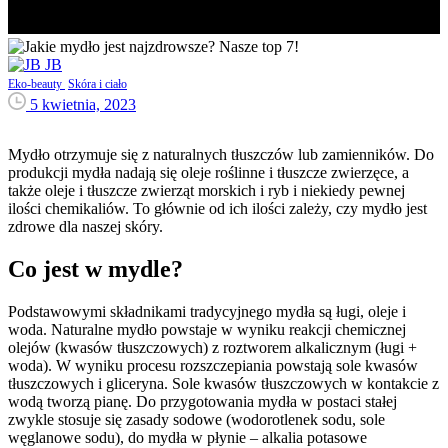
JB
Eko-beauty
Skóra i ciało
5 kwietnia, 2023
Mydło otrzymuje się z naturalnych tłuszczów lub zamienników. Do
produkcji mydła nadają się oleje roślinne i tłuszcze zwierzęce, a
także oleje i tłuszcze zwierząt morskich i ryb i niekiedy pewnej
ilości chemikaliów. To głównie od ich ilości zależy, czy mydło jest
zdrowe dla naszej skóry.
Co jest w mydle?
Podstawowymi składnikami tradycyjnego mydła są ługi, oleje i
woda. Naturalne mydło powstaje w wyniku reakcji chemicznej
olejów (kwasów tłuszczowych) z roztworem alkalicznym (ługi +
woda). W wyniku procesu rozszczepiania powstają sole kwasów
tłuszczowych i gliceryna. Sole kwasów tłuszczowych w kontakcie z
wodą tworzą pianę. Do przygotowania mydła w postaci stałej
zwykle stosuje się zasady sodowe (wodorotlenek sodu, sole
węglanowe sodu), do mydła w płynie – alkalia potasowe