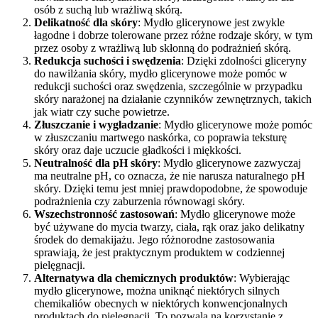
osób z suchą lub wrażliwą skórą.
Delikatność dla skóry
: Mydło glicerynowe jest zwykle
łagodne i dobrze tolerowane przez różne rodzaje skóry, w tym
przez osoby z wrażliwą lub skłonną do podrażnień skórą.
Redukcja suchości i swędzenia
: Dzięki zdolności gliceryny
do nawilżania skóry, mydło glicerynowe może pomóc w
redukcji suchości oraz swędzenia, szczególnie w przypadku
skóry narażonej na działanie czynników zewnętrznych, takich
jak wiatr czy suche powietrze.
Złuszczanie i wygładzanie
: Mydło glicerynowe może pomóc
w złuszczaniu martwego naskórka, co poprawia teksturę
skóry oraz daje uczucie gładkości i miękkości.
Neutralność dla pH skóry
: Mydło glicerynowe zazwyczaj
ma neutralne pH, co oznacza, że nie narusza naturalnego pH
skóry. Dzięki temu jest mniej prawdopodobne, że spowoduje
podrażnienia czy zaburzenia równowagi skóry.
Wszechstronność zastosowań
: Mydło glicerynowe może
być używane do mycia twarzy, ciała, rąk oraz jako delikatny
środek do demakijażu. Jego różnorodne zastosowania
sprawiają, że jest praktycznym produktem w codziennej
pielęgnacji.
Alternatywa dla chemicznych produktów
: Wybierając
mydło glicerynowe, można uniknąć niektórych silnych
chemikaliów obecnych w niektórych konwencjonalnych
produktach do pielęgnacji. To pozwala na korzystanie z