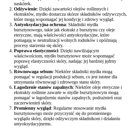
naskórek.
Odżywienie
: Dzięki zawartości olejów roślinnych i
ekstraktów, mydło dostarcza skórze składników odżywczych,
które mogą wspomagać jej kondycję i zdrowy wygląd.
Antyoksydacyjna ochrona
: Składniki mydła
bursztynowego, takie jak ekstrakt z bursztynu czy oleje
eteryczne, mają właściwości antyoksydacyjne, które
pomagają w neutralizacji wolnych rodników i opóźniają
procesy starzenia się skóry.
Poprawa elastyczności
: Dzięki nawilżającym
właściwościom, mydło bursztynowe może wspomagać
poprawę elastyczności skóry, nadając jej bardziej jędrny
wygląd.
Równowaga sebum
: Niektóre składniki mydła mogą
pomagać w regulacji produkcji sebum, co jest istotne dla
utrzymania równowagi i zdrowego stanu skóry.
Łagodzenie stanów zapalnych
: Niektóre oleje eteryczne i
ekstrakty roślinne zawarte w mydle bursztynowym mogą
pomagać w łagodzeniu stanów zapalnych, podrażnień oraz
zaczerwienień skóry.
Promienny wygląd
: Regularne stosowanie mydła
bursztynowego może przyczynić się do promiennego
wyglądu skóry, dzięki odżywczym składnikom i działaniu
antyoksydacyjnemu.