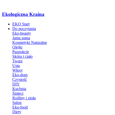
Ekologiczna Kraina
EKO Start
Do poczytania
Eko-beauty
Jama ustna
Kosmetyki Naturalne
Olejki
Paznokcie
Skóra i ciało
Twarz
Usta
Włosy
Eko-dom
Czystość
DIY
Kuchnia
Śmieci
Rośliny i zioła
Salon
Eko-food
Diety