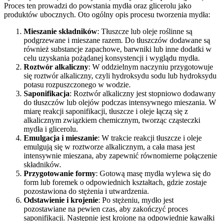
Proces ten prowadzi do powstania mydła oraz glicerolu jako
produktów ubocznych. Oto ogólny opis procesu tworzenia mydła:
Mieszanie składników
: Tłuszcze lub oleje roślinne są
podgrzewane i mieszane razem. Do tłuszczów dodawane są
również substancje zapachowe, barwniki lub inne dodatki w
celu uzyskania pożądanej konsystencji i wyglądu mydła.
Roztwór alkaliczny
: W oddzielnym naczyniu przygotowuje
się roztwór alkaliczny, czyli hydroksydu sodu lub hydroksydu
potasu rozpuszczonego w wodzie.
Saponifikacja
: Roztwór alkaliczny jest stopniowo dodawany
do tłuszczów lub olejów podczas intensywnego mieszania. W
miarę reakcji saponifikacji, tłuszcze i oleje łączą się z
alkalicznym związkiem chemicznym, tworząc cząsteczki
mydła i glicerolu.
Emulgacja i mieszanie
: W trakcie reakcji tłuszcze i oleje
emulgują się w roztworze alkalicznym, a cała masa jest
intensywnie mieszana, aby zapewnić równomierne połączenie
składników.
Przygotowanie formy
: Gotową masę mydła wylewa się do
form lub foremek o odpowiednich kształtach, gdzie zostaje
pozostawiona do stężenia i utwardzenia.
Odstawienie i krojenie
: Po stężeniu, mydło jest
pozostawiane na pewien czas, aby zakończyć proces
saponifikacji. Następnie jest krojone na odpowiednie kawałki