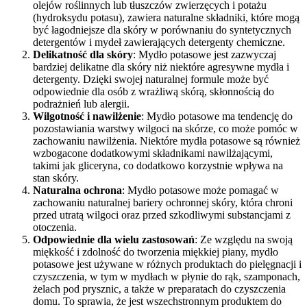
olejów roślinnych lub tłuszczów zwierzęcych i potażu
(hydroksydu potasu), zawiera naturalne składniki, które mogą
być łagodniejsze dla skóry w porównaniu do syntetycznych
detergentów i mydeł zawierających detergenty chemiczne.
Delikatność dla skóry
: Mydło potasowe jest zazwyczaj
bardziej delikatne dla skóry niż niektóre agresywne mydła i
detergenty. Dzięki swojej naturalnej formule może być
odpowiednie dla osób z wrażliwą skórą, skłonnością do
podrażnień lub alergii.
Wilgotność i nawilżenie
: Mydło potasowe ma tendencję do
pozostawiania warstwy wilgoci na skórze, co może pomóc w
zachowaniu nawilżenia. Niektóre mydła potasowe są również
wzbogacone dodatkowymi składnikami nawilżającymi,
takimi jak gliceryna, co dodatkowo korzystnie wpływa na
stan skóry.
Naturalna ochrona
: Mydło potasowe może pomagać w
zachowaniu naturalnej bariery ochronnej skóry, która chroni
przed utratą wilgoci oraz przed szkodliwymi substancjami z
otoczenia.
Odpowiednie dla wielu zastosowań
: Ze względu na swoją
miękkość i zdolność do tworzenia miękkiej piany, mydło
potasowe jest używane w różnych produktach do pielęgnacji i
czyszczenia, w tym w mydłach w płynie do rąk, szamponach,
żelach pod prysznic, a także w preparatach do czyszczenia
domu. To sprawia, że jest wszechstronnym produktem do