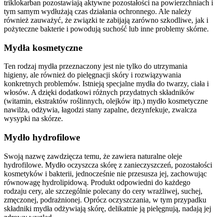
triklokarban pozostawiają aktywne pozostałości na powierzchniach i
tym samym wydłużają czas działania ochronnego. Ale należy
również zauważyć, że związki te zabijają zarówno szkodliwe, jak i
pożyteczne bakterie i powodują suchość lub inne problemy skórne.
Mydła kosmetyczne
Ten rodzaj mydła przeznaczony jest nie tylko do utrzymania
higieny, ale również do pielęgnacji skóry i rozwiązywania
konkretnych problemów. Istnieją specjalne mydła do twarzy, ciała i
włosów. A dzięki dodatkowi różnych przydatnych składników
(witamin, ekstraktów roślinnych, olejków itp.) mydło kosmetyczne
nawilża, odżywia, łagodzi stany zapalne, dezynfekuje, zwalcza
wysypki na skórze.
Mydło hydrofilowe
Swoją nazwę zawdzięcza temu, że zawiera naturalne oleje
hydrofilowe. Mydło oczyszcza skórę z zanieczyszczeń, pozostałości
kosmetyków i bakterii, jednocześnie nie przesusza jej, zachowując
równowagę hydrolipidową. Produkt odpowiedni do każdego
rodzaju cery, ale szczególnie polecany do cery wrażliwej, suchej,
zmęczonej, podrażnionej. Oprócz oczyszczania, w tym przypadku
składniki mydła odżywiają skórę, delikatnie ją pielęgnują, nadają jej