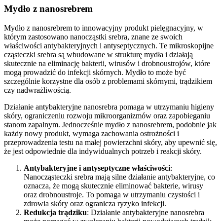
Mydło z nanosrebrem
Mydło z nanosrebrem to innowacyjny produkt pielęgnacyjny, w
którym zastosowano nanocząstki srebra, znane ze swoich
właściwości antybakteryjnych i antyseptycznych. Te mikroskopijne
cząsteczki srebra są wbudowane w strukturę mydła i działają
skutecznie na eliminację bakterii, wirusów i drobnoustrojów, które
mogą prowadzić do infekcji skórnych. Mydło to może być
szczególnie korzystne dla osób z problemami skórnymi, trądzikiem
czy nadwrażliwością.
Działanie antybakteryjne nanosrebra pomaga w utrzymaniu higieny
skóry, ograniczeniu rozwoju mikroorganizmów oraz zapobieganiu
stanom zapalnym. Jednocześnie mydło z nanosrebrem, podobnie jak
każdy nowy produkt, wymaga zachowania ostrożności i
przeprowadzenia testu na małej powierzchni skóry, aby upewnić się,
że jest odpowiednie dla indywidualnych potrzeb i reakcji skóry.
Antybakteryjne i antyseptyczne właściwości
:
Nanocząsteczki srebra mają silne działanie antybakteryjne, co
oznacza, że mogą skutecznie eliminować bakterie, wirusy
oraz drobnoustroje. To pomaga w utrzymaniu czystości i
zdrowia skóry oraz ogranicza ryzyko infekcji.
Redukcja trądziku
: Działanie antybakteryjne nanosrebra