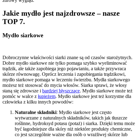
zdrowy wygląd.
Jakie mydło jest najzdrowsze – nasze
TOP 7.
Mydło siarkowe
Dobroczynne właściwości siarki znane są od czasów starożytnych.
Dobre mydło siarkowe nie tylko pomaga szybko wyeliminować
trądzik, ale także zapobiega jego pojawianiu, a także przywraca
skórze równowagę. Oprócz leczenia i zapobiegania trądzikowi,
mydło siarkowe pomaga w leczeniu świerzbu. Mydła siarkowego
możesz też stosować do mycia włosów. Siarka sprawi, że włosy
staną się zdrowsze i
bardziej błyszczące
. Mydło siarkowe może też
pomóc w walce z
łupieżem
. Mydło siarkowe jest też korzystne dla
człowieka z kilku innych powodów:
Naturalne składniki
: Mydło siarkowe jest często
wytwarzane z naturalnych składników, takich jak tłuszcze
roślinne, hydroksyd potasu (potaż) i siarka. Dzięki temu może
być łagodniejsze dla skóry niż niektóre produkty chemiczne,
co jest szczególnie ważne dla osób o wrażliwej skórze lub