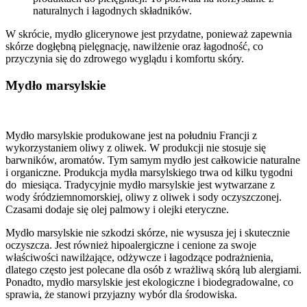
naturalnych i łagodnych składników.
W skrócie, mydło glicerynowe jest przydatne, ponieważ zapewnia
skórze dogłębną pielęgnację, nawilżenie oraz łagodność, co
przyczynia się do zdrowego wyglądu i komfortu skóry.
Mydło marsylskie
Mydło marsylskie produkowane jest na południu Francji z
wykorzystaniem oliwy z oliwek. W produkcji nie stosuje się
barwników, aromatów. Tym samym mydło jest całkowicie naturalne
i organiczne. Produkcja mydła marsylskiego trwa od kilku tygodni
do miesiąca. Tradycyjnie mydło marsylskie jest wytwarzane z
wody śródziemnomorskiej, oliwy z oliwek i sody oczyszczonej.
Czasami dodaje się olej palmowy i olejki eteryczne.
Mydło marsylskie nie szkodzi skórze, nie wysusza jej i skutecznie
oczyszcza. Jest również hipoalergiczne i cenione za swoje
właściwości nawilżające, odżywcze i łagodzące podrażnienia,
dlatego często jest polecane dla osób z wrażliwą skórą lub alergiami.
Ponadto, mydło marsylskie jest ekologiczne i biodegradowalne, co
sprawia, że stanowi przyjazny wybór dla środowiska.