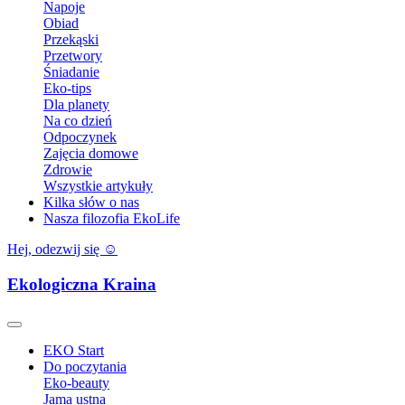
Napoje
Obiad
Przekąski
Przetwory
Śniadanie
Eko-tips
Dla planety
Na co dzień
Odpoczynek
Zajęcia domowe
Zdrowie
Wszystkie artykuły
Kilka słów o nas
Nasza filozofia EkoLife
Hej, odezwij się ☺️
Ekologiczna Kraina
EKO Start
Do poczytania
Eko-beauty
Jama ustna