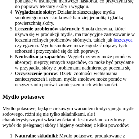
pomagać w usunięciu martwego naskórka, co przyczynia się
do poprawy tekstury skóry i wyglądu.
Wygładzanie skóry
: Działanie złuszczające mydła
smołowego może skutkować bardziej jednolitą i gładką
powierzchnią skóry.
Leczenie problemów skórnych
: Smoła drzewna, której
używa się w produkcji mydła, ma tradycyjne zastosowanie w
leczeniu różnych problemów skórnych, takich jak
łuszczyca
czy egzema. Mydło smołowe może łagodzić objawy tych
schorzeń i przyczyniać się do ich poprawy.
Neutralizacja zapachów
: Węgiel drzewny może pomóc w
absorpcji nieprzyjemnych zapachów, co może być przydatne
w przypadku skóry z problemami nadmiernego pocenia się.
Oczyszczenie porów
: Dzięki zdolności wchłaniania
zanieczyszczeń i sebum, mydło smołowe może pomóc w
oczyszczaniu porów i zmniejszeniu ich widoczności.
Mydło potasowe
Mydło potasowe, będące ciekawym wariantem tradycyjnego mydła
sodowego, różni się nie tylko składnikami, ale i
charakterystycznymi właściwościami. Jest uważane za zdrowy
wybór do pielęgnacji skóry i higieny osobistej z kilku powodów:
Naturalne składniki
: Mydło potasowe, produkowane z