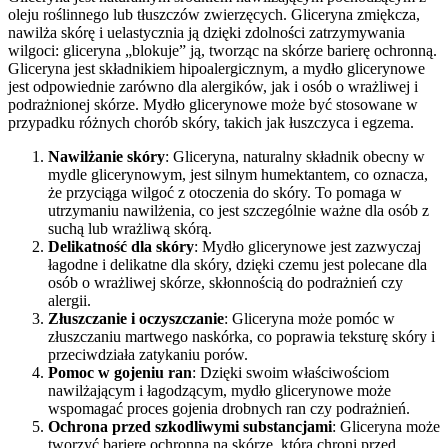
oleju roślinnego lub tłuszczów zwierzęcych. Gliceryna zmiękcza,
nawilża skórę i uelastycznia ją dzięki zdolności zatrzymywania
wilgoci: gliceryna „blokuje” ją, tworząc na skórze barierę ochronną.
Gliceryna jest składnikiem hipoalergicznym, a mydło glicerynowe
jest odpowiednie zarówno dla alergików, jak i osób o wrażliwej i
podrażnionej skórze. Mydło glicerynowe może być stosowane w
przypadku różnych chorób skóry, takich jak łuszczyca i egzema.
Nawilżanie skóry
: Gliceryna, naturalny składnik obecny w
mydle glicerynowym, jest silnym humektantem, co oznacza,
że przyciąga wilgoć z otoczenia do skóry. To pomaga w
utrzymaniu nawilżenia, co jest szczególnie ważne dla osób z
suchą lub wrażliwą skórą.
Delikatność dla skóry
: Mydło glicerynowe jest zazwyczaj
łagodne i delikatne dla skóry, dzięki czemu jest polecane dla
osób o wrażliwej skórze, skłonnością do podrażnień czy
alergii.
Złuszczanie i oczyszczanie
: Gliceryna może pomóc w
złuszczaniu martwego naskórka, co poprawia teksturę skóry i
przeciwdziała zatykaniu porów.
Pomoc w gojeniu ran
: Dzięki swoim właściwościom
nawilżającym i łagodzącym, mydło glicerynowe może
wspomagać proces gojenia drobnych ran czy podrażnień.
Ochrona przed szkodliwymi substancjami
: Gliceryna może
tworzyć barierę ochronną na skórze, która chroni przed