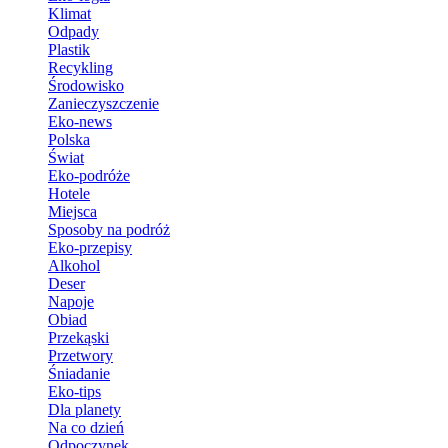
Klimat
Odpady
Plastik
Recykling
Środowisko
Zanieczyszczenie
Eko-news
Polska
Świat
Eko-podróże
Hotele
Miejsca
Sposoby na podróż
Eko-przepisy
Alkohol
Deser
Napoje
Obiad
Przekąski
Przetwory
Śniadanie
Eko-tips
Dla planety
Na co dzień
Odpoczynek