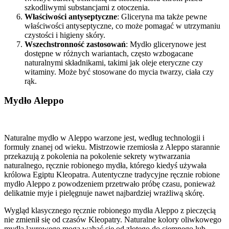
szkodliwymi substancjami z otoczenia.
Właściwości antyseptyczne
: Gliceryna ma także pewne
właściwości antyseptyczne, co może pomagać w utrzymaniu
czystości i higieny skóry.
Wszechstronność zastosowań
: Mydło glicerynowe jest
dostępne w różnych wariantach, często wzbogacane
naturalnymi składnikami, takimi jak oleje eteryczne czy
witaminy. Może być stosowane do mycia twarzy, ciała czy
rąk.
Mydło Aleppo
Naturalne mydło w Aleppo warzone jest, według technologii i
formuły znanej od wieku. Mistrzowie rzemiosła z Aleppo starannie
przekazują z pokolenia na pokolenie sekrety wytwarzania
naturalnego, ręcznie robionego mydła, którego kiedyś używała
królowa Egiptu Kleopatra. Autentyczne tradycyjne ręcznie robione
mydło Aleppo z powodzeniem przetrwało próbę czasu, ponieważ
delikatnie myje i pielęgnuje nawet najbardziej wrażliwą skórę.
Wygląd klasycznego ręcznie robionego mydła Aleppo z pieczęcią
nie zmienił się od czasów Kleopatry. Naturalne kolory oliwkowego
mydła laurowego mogą wahać się od złotego do ciemnego lub