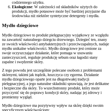
codziennego użytku.
Ekologiczne
: W zależności od składników użytych do
produkcji, mydło potasowe może być bardziej przyjazne dla
środowiska niż niektóre syntetyczne detergenty i mydła.
Mydło dziegciowe
Mydło dziegciowe to produkt pielęgnacyjny wyjątkowy ze względu
na zawartość naturalnego dziegciu drzewnego. Dziegieć ten, znany
ze swoich właściwości antybakteryjnych i przeciwzapalnych, nadaje
mydłu unikalne właściwości. Mydło dziegciowe jest cenione za
swoje oczyszczające działanie, które pomaga w usuwaniu
zanieczyszczeń, reguluje produkcję sebum oraz łagodzi stany
zapalne i swędzenie skóry.
Z tego powodu jest szczególnie polecane osobom z problemami
skórnymi, takimi jak trądzik, łuszczyca czy egzema. Działanie
mydła dziegciowego oparte jest na długotrwałej tradycji
pielęgnacyjnej, a jego naturalne składniki sprawiają, że jest delikatne
i bezpieczne dla skóry. To wszechstronny produkt, który może
przyczynić się do poprawy kondycji skóry, nadając jej zdrowy i
promienny wygląd.
Mydło dziegciowe ma pozytywny wpływ na skórę dzięki swoim
specyficznym właściwościom: