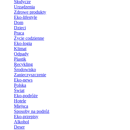
Słodycze
Urządzenia
Zdrowe produkty
Eko-lifestyle
Dom
Dzieci
Praca
Życie codzienne
Eko-logia
Klimat
Odpady
Plastik
Recykling
Środowisko
Zanieczyszczenie
Eko-news
Polska
Świat
Eko-podróże
Hotele
Miejsca
Sposoby na podróż
Eko-przepisy
Alkohol
Deser