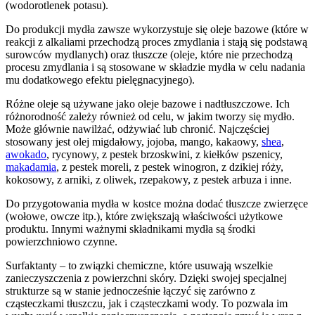
(wodorotlenek potasu).
Do produkcji mydła zawsze wykorzystuje się oleje bazowe (które w
reakcji z alkaliami przechodzą proces zmydlania i stają się podstawą
surowców mydlanych) oraz tłuszcze (oleje, które nie przechodzą
procesu zmydlania i są stosowane w składzie mydła w celu nadania
mu dodatkowego efektu pielęgnacyjnego).
Różne oleje są używane jako oleje bazowe i nadtłuszczowe. Ich
różnorodność zależy również od celu, w jakim tworzy się mydło.
Może głównie nawilżać, odżywiać lub chronić. Najczęściej
stosowany jest olej migdałowy, jojoba, mango, kakaowy,
shea
,
awokado
, rycynowy, z pestek brzoskwini, z kiełków pszenicy,
makadamia
, z pestek moreli, z pestek winogron, z dzikiej róży,
kokosowy, z arniki, z oliwek, rzepakowy, z pestek arbuza i inne.
Do przygotowania mydła w kostce można dodać tłuszcze zwierzęce
(wołowe, owcze itp.), które zwiększają właściwości użytkowe
produktu. Innymi ważnymi składnikami mydła są środki
powierzchniowo czynne.
Surfaktanty – to związki chemiczne, które usuwają wszelkie
zanieczyszczenia z powierzchni skóry. Dzięki swojej specjalnej
strukturze są w stanie jednocześnie łączyć się zarówno z
cząsteczkami tłuszczu, jak i cząsteczkami wody. To pozwala im