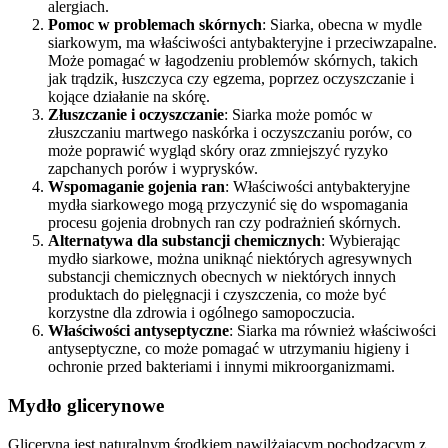
alergiach.
Pomoc w problemach skórnych
: Siarka, obecna w mydle
siarkowym, ma właściwości antybakteryjne i przeciwzapalne.
Może pomagać w łagodzeniu problemów skórnych, takich
jak trądzik, łuszczyca czy egzema, poprzez oczyszczanie i
kojące działanie na skórę.
Złuszczanie i oczyszczanie
: Siarka może pomóc w
złuszczaniu martwego naskórka i oczyszczaniu porów, co
może poprawić wygląd skóry oraz zmniejszyć ryzyko
zapchanych porów i wyprysków.
Wspomaganie gojenia ran
: Właściwości antybakteryjne
mydła siarkowego mogą przyczynić się do wspomagania
procesu gojenia drobnych ran czy podrażnień skórnych.
Alternatywa dla substancji chemicznych
: Wybierając
mydło siarkowe, można uniknąć niektórych agresywnych
substancji chemicznych obecnych w niektórych innych
produktach do pielęgnacji i czyszczenia, co może być
korzystne dla zdrowia i ogólnego samopoczucia.
Właściwości antyseptyczne
: Siarka ma również właściwości
antyseptyczne, co może pomagać w utrzymaniu higieny i
ochronie przed bakteriami i innymi mikroorganizmami.
Mydło glicerynowe
Gliceryna jest naturalnym środkiem nawilżającym pochodzącym z