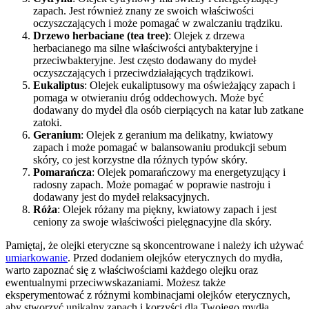
zapach. Jest również znany ze swoich właściwości
oczyszczających i może pomagać w zwalczaniu trądziku.
Drzewo herbaciane (tea tree)
: Olejek z drzewa
herbacianego ma silne właściwości antybakteryjne i
przeciwbakteryjne. Jest często dodawany do mydeł
oczyszczających i przeciwdziałających trądzikowi.
Eukaliptus
: Olejek eukaliptusowy ma oświeżający zapach i
pomaga w otwieraniu dróg oddechowych. Może być
dodawany do mydeł dla osób cierpiących na katar lub zatkane
zatoki.
Geranium
: Olejek z geranium ma delikatny, kwiatowy
zapach i może pomagać w balansowaniu produkcji sebum
skóry, co jest korzystne dla różnych typów skóry.
Pomarańcza
: Olejek pomarańczowy ma energetyzujący i
radosny zapach. Może pomagać w poprawie nastroju i
dodawany jest do mydeł relaksacyjnych.
Róża
: Olejek różany ma piękny, kwiatowy zapach i jest
ceniony za swoje właściwości pielęgnacyjne dla skóry.
Pamiętaj, że olejki eteryczne są skoncentrowane i należy ich używać
umiarkowanie
. Przed dodaniem olejków eterycznych do mydła,
warto zapoznać się z właściwościami każdego olejku oraz
ewentualnymi przeciwwskazaniami. Możesz także
eksperymentować z różnymi kombinacjami olejków eterycznych,
aby stworzyć unikalny zapach i korzyści dla Twojego mydła.