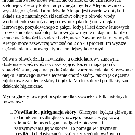
zielonego. Zielony kolor tradycyjnego mydła z Aleppo wynika z
wysokiego stężenia lauru. Mydło Aleppo jest twarde w dotyku i
składa się z naturalnych składników: oliwy z oliwek, wody,
wodorotlenku sodu (znanego również jako ług) oraz olejku
laurowego, pozyskiwanego z gałęzi, łodyg i liści drzew laurowych.
To właśnie obecność oleju laurowego w mydle nadaje mu bardzo
cenne właściwości lecznicze i odżywcze. Zawartość lauru w mydle
Aleppo może zazwyczaj wynosić od 2 do 40 procent. Im wyższe
stężenie oleju laurowego, tym ciemniejszy kolor mydła.
Oliwa z oliwek działa nawilżając, a olejek laurowy zapewnia
doskonałe właściwości oczyszczające. Razem mogą pomóc
złagodzić stany zapalne, podrażnienia i zaczerwienienia. Stosowanie
olejku laurowego ułatwia leczenie chorób skóry, takich jak egzema,
łojotokowe zapalenie skóry i trądzik. Ma lecznicze i profilaktyczne
działanie higieniczne.
Mydło glicerynowe jest przydatne dla człowieka z kilku istotnych
powodów:
Nawilżanie i pielęgnacja skóry
: Gliceryna, będąca głównym
składnikiem mydła glicerynowego, posiada wyjątkową
zdolność do przyciągania wilgoci z otoczenia i
zatrzymywania jej w skórze. To pomaga w utrzymaniu
nawilżenia i elastyczności skóry, szczególnie ważnych dla