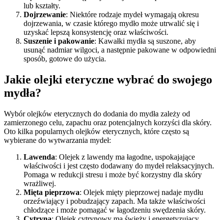
lub kształty.
Dojrzewanie
: Niektóre rodzaje mydeł wymagają okresu
dojrzewania, w czasie którego mydło może utrwalić się i
uzyskać lepszą konsystencję oraz właściwości.
Suszenie i pakowanie
: Kawałki mydła są suszone, aby
usunąć nadmiar wilgoci, a następnie pakowane w odpowiedni
sposób, gotowe do użycia.
Jakie olejki eteryczne wybrać do swojego
mydła?
Wybór olejków eterycznych do dodania do mydła zależy od
zamierzonego celu, zapachu oraz potencjalnych korzyści dla skóry.
Oto kilka popularnych olejków eterycznych, które często są
wybierane do wytwarzania mydeł:
Lawenda
: Olejek z lawendy ma łagodne, uspokajające
właściwości i jest często dodawany do mydeł relaksacyjnych.
Pomaga w redukcji stresu i może być korzystny dla skóry
wrażliwej.
Mięta pieprzowa
: Olejek mięty pieprzowej nadaje mydłu
orzeźwiający i pobudzający zapach. Ma także właściwości
chłodzące i może pomagać w łagodzeniu swędzenia skóry.
Cytryna
: Olejek cytrynowy ma świeży i energetyzujący