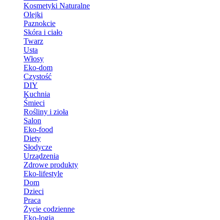
Kosmetyki Naturalne
Olejki
Paznokcie
Skóra i ciało
Twarz
Usta
Włosy
Eko-dom
Czystość
DIY
Kuchnia
Śmieci
Rośliny i zioła
Salon
Eko-food
Diety
Słodycze
Urządzenia
Zdrowe produkty
Eko-lifestyle
Dom
Dzieci
Praca
Życie codzienne
Eko-logia