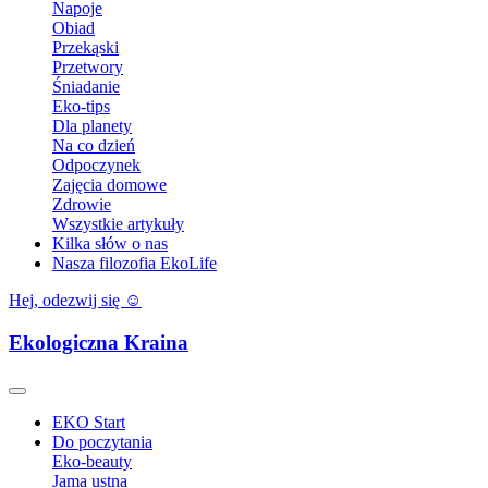
Napoje
Obiad
Przekąski
Przetwory
Śniadanie
Eko-tips
Dla planety
Na co dzień
Odpoczynek
Zajęcia domowe
Zdrowie
Wszystkie artykuły
Kilka słów o nas
Nasza filozofia EkoLife
Hej, odezwij się ☺️
Ekologiczna Kraina
EKO Start
Do poczytania
Eko-beauty
Jama ustna