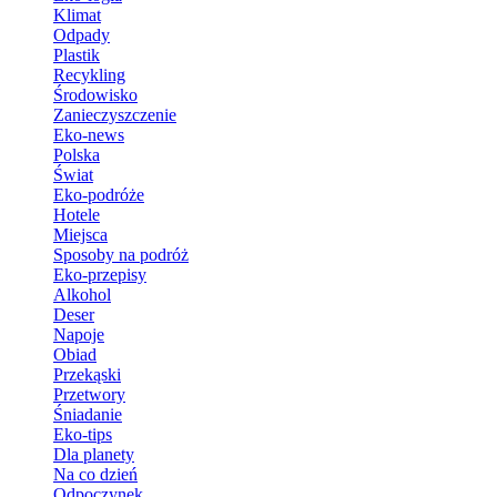
Klimat
Odpady
Plastik
Recykling
Środowisko
Zanieczyszczenie
Eko-news
Polska
Świat
Eko-podróże
Hotele
Miejsca
Sposoby na podróż
Eko-przepisy
Alkohol
Deser
Napoje
Obiad
Przekąski
Przetwory
Śniadanie
Eko-tips
Dla planety
Na co dzień
Odpoczynek