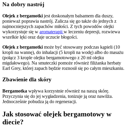
Na dobry nastrój
Olejek z bergamotki
jest doskonałym balsamem dla duszy,
ponieważ poprawia nastrój. Zalicza się go także do jednych z
najmocniejszych zapachów miłości. Z tych powodów olejki
wykorzystuje się w
aromaterapii
w leczeniu depresji, rozwiewa
wszelkie lęki oraz daje uczucie błogości.
Olejek z bergamotki
może być stosowany podczas kąpieli (10
kropli na wannę), do inhalacji (5 kropli na wodę) albo do masażu
(połącz 3 krople olejku bergamotowego z 20 ml olejku
migdałowego). Na smuteczki pomoże również filiżanka herbaty
Earl Grey, której zapach będzie roznosił się po całym mieszkaniu.
Zbawienie dla skóry
Bergamotka
wpływa korzystnie również na naszą skórę.
Przyczynia się do jej wygładzenia, tonizuje ją oraz nawilża.
Jednocześnie pobudza ją do regeneracji.
Jak stosować olejek bergamotowy w
diecie?