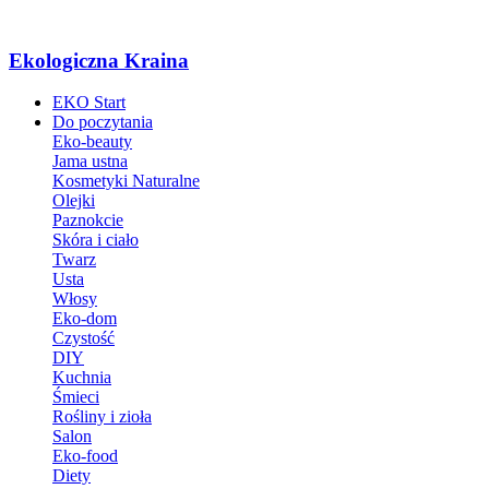
Ekologiczna Kraina
EKO Start
Do poczytania
Eko-beauty
Jama ustna
Kosmetyki Naturalne
Olejki
Paznokcie
Skóra i ciało
Twarz
Usta
Włosy
Eko-dom
Czystość
DIY
Kuchnia
Śmieci
Rośliny i zioła
Salon
Eko-food
Diety