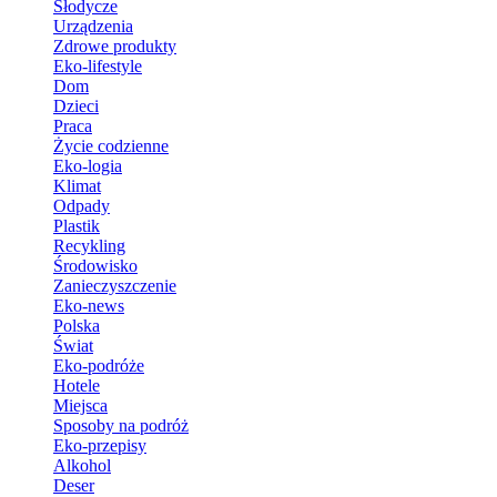
Słodycze
Urządzenia
Zdrowe produkty
Eko-lifestyle
Dom
Dzieci
Praca
Życie codzienne
Eko-logia
Klimat
Odpady
Plastik
Recykling
Środowisko
Zanieczyszczenie
Eko-news
Polska
Świat
Eko-podróże
Hotele
Miejsca
Sposoby na podróż
Eko-przepisy
Alkohol
Deser