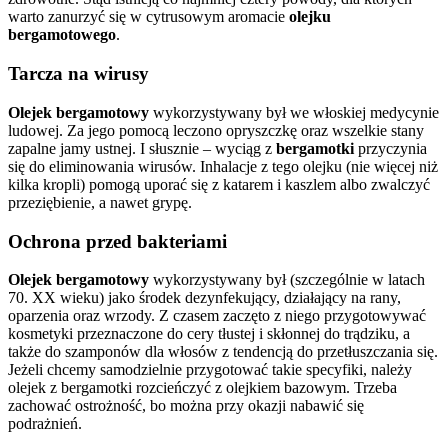
warto zanurzyć się w cytrusowym aromacie
olejku
bergamotowego
.
Tarcza na wirusy
Olejek bergamotowy
wykorzystywany był we włoskiej medycynie
ludowej. Za jego pomocą leczono opryszczkę oraz wszelkie stany
zapalne jamy ustnej. I słusznie – wyciąg z
bergamotki
przyczynia
się do eliminowania wirusów. Inhalacje z tego olejku (nie więcej niż
kilka kropli) pomogą uporać się z katarem i kaszlem albo zwalczyć
przeziębienie, a nawet grypę.
Ochrona przed bakteriami
Olejek bergamotowy
wykorzystywany był (szczególnie w latach
70. XX wieku) jako środek dezynfekujący, działający na rany,
oparzenia oraz wrzody. Z czasem zaczęto z niego przygotowywać
kosmetyki przeznaczone do cery tłustej i skłonnej do trądziku, a
także do szamponów dla włosów z tendencją do przetłuszczania się.
Jeżeli chcemy samodzielnie przygotować takie specyfiki, należy
olejek z bergamotki rozcieńczyć z olejkiem bazowym. Trzeba
zachować ostrożność, bo można przy okazji nabawić się
podrażnień.