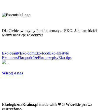
Dla Ciebie tworzymy Portal o tematyce EKO. Jak nam idzie?
Mamy nadzieję że dobrze!
Eko-beauty
Eko-dom
Eko-food
Eko-lifestyle
Eko-news
Eko-podróże
Eko-przepisy
Eko-tips
Więcej o nas
EkologicznaKraina.pl
made with ❤ © Wszelkie prawa
zastrzeżone.