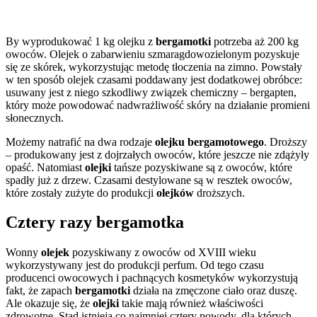
By wyprodukować 1 kg olejku z
bergamotki
potrzeba aż 200 kg
owoców. Olejek o zabarwieniu szmaragdowozielonym pozyskuje
się ze skórek, wykorzystując metodę tłoczenia na zimno. Powstały
w ten sposób olejek czasami poddawany jest dodatkowej obróbce:
usuwany jest z niego szkodliwy związek chemiczny – bergapten,
który może powodować nadwrażliwość skóry na działanie promieni
słonecznych.
Możemy natrafić na dwa rodzaje
olejku bergamotowego
. Droższy
– produkowany jest z dojrzałych owoców, które jeszcze nie zdążyły
opaść. Natomiast
olejki
tańsze pozyskiwane są z owoców, które
spadły już z drzew. Czasami destylowane są w resztek owoców,
które zostały zużyte do produkcji
olejków
droższych.
Cztery razy bergamotka
Wonny
olejek
pozyskiwany z owoców od XVIII wieku
wykorzystywany jest do produkcji perfum. Od tego czasu
producenci owocowych i pachnących kosmetyków wykorzystują
fakt, że zapach
bergamotki
działa na zmęczone ciało oraz duszę.
Ale okazuje się, że
olejki
takie mają również właściwości
zdrowotne. Stąd istnieją co najmniej cztery powody, dla których