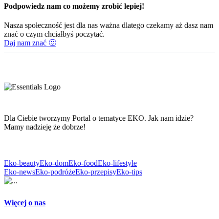
Podpowiedz nam co możemy zrobić lepiej!
Nasza społeczność jest dla nas ważna dlatego czekamy aż dasz nam
znać o czym chciałbyś poczytać.
Daj nam znać 🙂
Dla Ciebie tworzymy Portal o tematyce EKO. Jak nam idzie?
Mamy nadzieję że dobrze!
Eko-beauty
Eko-dom
Eko-food
Eko-lifestyle
Eko-news
Eko-podróże
Eko-przepisy
Eko-tips
Więcej o nas