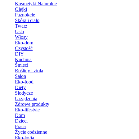
Kosmetyki Naturalne
Olejki
Paznokcie
Skóra i ciało
Twarz
Usta
Włosy
Eko-dom
Czystość
DIY
Kuchnia
Śmieci
Rośliny i zioła
Salon
Eko-food
Diety
Słodycze
Urządzenia
Zdrowe produkty
Eko-lifestyle
Dom
Dzieci
Praca
Życie codzienne
Eko-logia