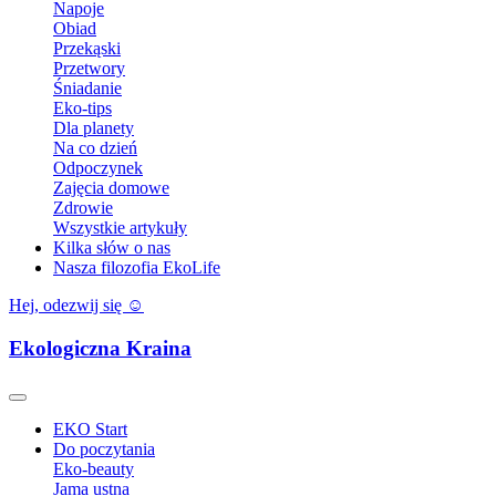
Napoje
Obiad
Przekąski
Przetwory
Śniadanie
Eko-tips
Dla planety
Na co dzień
Odpoczynek
Zajęcia domowe
Zdrowie
Wszystkie artykuły
Kilka słów o nas
Nasza filozofia EkoLife
Hej, odezwij się ☺️
Ekologiczna Kraina
EKO Start
Do poczytania
Eko-beauty
Jama ustna