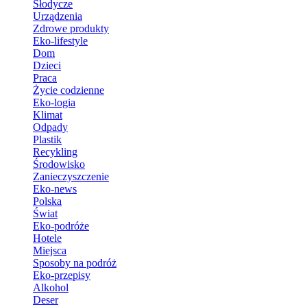
Słodycze
Urządzenia
Zdrowe produkty
Eko-lifestyle
Dom
Dzieci
Praca
Życie codzienne
Eko-logia
Klimat
Odpady
Plastik
Recykling
Środowisko
Zanieczyszczenie
Eko-news
Polska
Świat
Eko-podróże
Hotele
Miejsca
Sposoby na podróż
Eko-przepisy
Alkohol
Deser