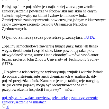
Emisja spalin z pojazdów jest najbardziej znaczącym źródłem
zanieczyszczenia powietrza w środowisku miejskim na całym
świecie, wpływając na klimat i zdrowie milionów ludzi.
Zmniejszenie zanieczyszczenia powietrza jest jednym z kluczowych
celów zrównoważonego rozwoju Organizacji Narodów
Zjednoczonych.
O tym co zanieczyszcza powietrze przeczytasz
TUTAJ
„Spaliny samochodowe zawierają trujące gazy, takie jak tlenek
węgla, tlenki azotu i cząstki stałe, które powodują raka płuc,
niewydolność serca, astmę i inne choroby” – mówi współautor
badań, profesor John Zhou z University of Technology Sydney
(UTS).
„Urządzenia teledetekcyjne wykorzystują czujnik i wiązkę światła
do pomiaru stężenia substancji chemicznych w spalinach, gdy
pojazd przejeżdża obok. Kamera rejestruje tablicę rejestracyjną,
dzięki czemu pojazdy mogą być identyfikowane w celu
przeprowadzenia inspekcji i naprawy” – mówi.
pojazdy zatrudwające powietrze
teledetekcja
zanieczyszczenie
zanieczyszczenie w miastach
0