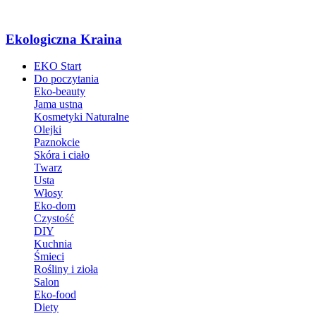
Ekologiczna Kraina
EKO Start
Do poczytania
Eko-beauty
Jama ustna
Kosmetyki Naturalne
Olejki
Paznokcie
Skóra i ciało
Twarz
Usta
Włosy
Eko-dom
Czystość
DIY
Kuchnia
Śmieci
Rośliny i zioła
Salon
Eko-food
Diety