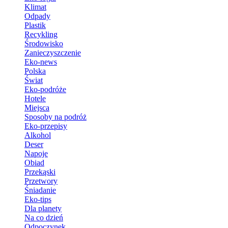
Klimat
Odpady
Plastik
Recykling
Środowisko
Zanieczyszczenie
Eko-news
Polska
Świat
Eko-podróże
Hotele
Miejsca
Sposoby na podróż
Eko-przepisy
Alkohol
Deser
Napoje
Obiad
Przekąski
Przetwory
Śniadanie
Eko-tips
Dla planety
Na co dzień
Odpoczynek