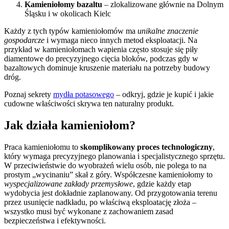
Kamieniołomy bazaltu
– zlokalizowane głównie na Dolnym
Śląsku i w okolicach Kielc
Każdy z tych typów kamieniołomów ma
unikalne znaczenie
gospodarcze
i wymaga nieco innych metod eksploatacji. Na
przykład w kamieniołomach wapienia często stosuje się piły
diamentowe do precyzyjnego cięcia bloków, podczas gdy w
bazaltowych dominuje kruszenie materiału na potrzeby budowy
dróg.
Poznaj sekrety
mydła potasowego
– odkryj, gdzie je kupić i jakie
cudowne właściwości skrywa ten naturalny produkt.
Jak działa kamieniołom?
Praca kamieniołomu to
skomplikowany proces technologiczny
,
który wymaga precyzyjnego planowania i specjalistycznego sprzętu.
W przeciwieństwie do wyobrażeń wielu osób, nie polega to na
prostym „wycinaniu” skał z góry. Współczesne kamieniołomy to
wyspecjalizowane zakłady przemysłowe
, gdzie każdy etap
wydobycia jest dokładnie zaplanowany. Od przygotowania terenu
przez usunięcie nadkładu, po właściwą eksploatację złoża –
wszystko musi być wykonane z zachowaniem zasad
bezpieczeństwa i efektywności.