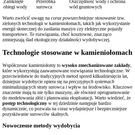
Zamknięte
Przeróbka
Oszczędność wody i ochrona
obiegi wody
surowca
wód gruntowych
Warto zwrócić uwagę na
coraz powszechniejsze stosowanie
tzw.
zielonych technologii w kamieniołomach, takich jak wykorzystanie
energii słonecznej do zasilania maszyn czy elektryczne pojazdy
transportowe. Te rozwiązania, choć kosztowne, znacząco
zmniejszają ślad ekologiczny działalności wydobywczej.
Technologie stosowane w kamieniołomach
Współczesne kamieniołomy to
wysoko zmechanizowane zakłady
,
które wykorzystują zaawansowane rozwiązania technologiczne. W
przeciwieństwie do tradycyjnych metod sprzed kilkudziesięciu lat,
dzisiejsze wydobycie opiera się na
precyzyjnych systemach
minimalizujących straty surowca i wpływ na środowisko. Kluczowe
znaczenie mają tu nie tylko maszyny, ale również oprogramowanie
do modelowania złóż i planowania eksploatacji. Warto wiedzieć, że
postęp technologiczny
w tej dziedzinie następuje bardzo
dynamicznie, co pozwala na coraz wydajniejsze i bezpieczniejsze
pozyskiwanie surowców skalnych.
Nowoczesne metody wydobycia