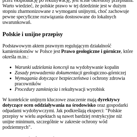
przez eksploatację po rekultywację, jest ściśle określony przepisami.
Warto wiedzieć, że polskie prawo w tej dziedzinie jest w dużym
stopniu zharmonizowane z wymogami unijnymi, choć zachowuje
pewne specyficzne rozwiązania dostosowane do lokalnych
uwarunkowań.
Polskie i unijne przepisy
Podstawowym aktem prawnym regulującym działalność
kamieniołomów w Polsce jest
Prawo geologiczne i górnicze
, które
określa m.in.:
Warunki udzielania koncesji
na wydobywanie kopalin
Zasady prowadzenia dokumentacji
geologiczno-górniczej
Wymagania dotyczące bezpieczeństwa
i ochrony zdrowia
pracowników
Procedury zamknięcia
i rekultywacji wyrobisk
W kontekście unijnym kluczowe znaczenie mają
dyrektywy
dotyczące ocen oddziaływania na środowisko
oraz gospodarki
odpadami wydobywczymi. Jak podkreślają eksperci:
Polskie
przepisy w wielu aspektach są nawet bardziej restrykcyjne niż
unijne minimum, szczególnie w zakresie ochrony wód
podziemnych
.