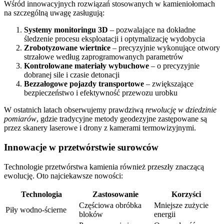
Wśród innowacyjnych rozwiązań stosowanych w kamieniołomach
na szczególną uwagę zasługują:
Systemy monitoringu 3D
– pozwalające na dokładne
śledzenie procesu eksploatacji i optymalizację wydobycia
Zrobotyzowane wiertnice
– precyzyjnie wykonujące otwory
strzałowe według zaprogramowanych parametrów
Kontrolowane materiały wybuchowe
– o precyzyjnie
dobranej sile i czasie detonacji
Bezzałogowe pojazdy transportowe
– zwiększające
bezpieczeństwo i efektywność przewozu urobku
W ostatnich latach obserwujemy prawdziwą
rewolucję w dziedzinie
pomiarów
, gdzie tradycyjne metody geodezyjne zastępowane są
przez skanery laserowe i drony z kamerami termowizyjnymi.
Innowacje w przetwórstwie surowców
Technologie przetwórstwa kamienia również przeszły znaczącą
ewolucję. Oto najciekawsze nowości:
Technologia
Zastosowanie
Korzyści
Częściowa obróbka
Mniejsze zużycie
Piły wodno-ścierne
bloków
energii