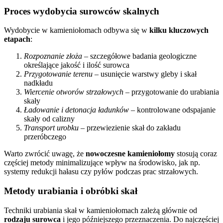
Proces wydobycia surowców skalnych
Wydobycie w kamieniołomach odbywa się w
kilku kluczowych
etapach
:
Rozpoznanie złoża
– szczegółowe badania geologiczne
określające jakość i ilość surowca
Przygotowanie terenu
– usunięcie warstwy gleby i skał
nadkładu
Wiercenie otworów strzałowych
– przygotowanie do urabiania
skały
Ładowanie i detonacja ładunków
– kontrolowane odspajanie
skały od calizny
Transport urobku
– przewiezienie skał do zakładu
przeróbczego
Warto zwrócić uwagę, że
nowoczesne kamieniołomy
stosują coraz
częściej metody minimalizujące wpływ na środowisko, jak np.
systemy redukcji hałasu czy pyłów podczas prac strzałowych.
Metody urabiania i obróbki skał
Techniki urabiania skał w kamieniołomach zależą głównie od
rodzaju surowca
i jego późniejszego przeznaczenia. Do najczęściej