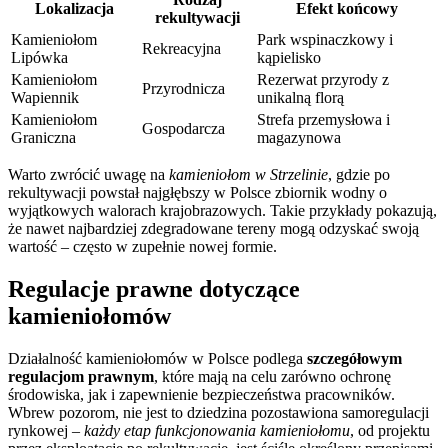
Lokalizacja
Efekt końcowy
rekultywacji
Kamieniołom
Park wspinaczkowy i
Rekreacyjna
Lipówka
kąpielisko
Kamieniołom
Rezerwat przyrody z
Przyrodnicza
Wapiennik
unikalną florą
Kamieniołom
Strefa przemysłowa i
Gospodarcza
Graniczna
magazynowa
Warto zwrócić uwagę na
kamieniołom w Strzelinie
, gdzie po
rekultywacji powstał najgłębszy w Polsce zbiornik wodny o
wyjątkowych walorach krajobrazowych. Takie przykłady pokazują,
że nawet najbardziej zdegradowane tereny mogą odzyskać swoją
wartość – często w zupełnie nowej formie.
Regulacje prawne dotyczące
kamieniołomów
Działalność kamieniołomów w Polsce podlega
szczegółowym
regulacjom prawnym
, które mają na celu zarówno ochronę
środowiska, jak i zapewnienie bezpieczeństwa pracowników.
Wbrew pozorom, nie jest to dziedzina pozostawiona samoregulacji
rynkowej –
każdy etap funkcjonowania kamieniołomu
, od projektu