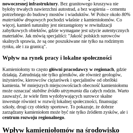
nowoczesnej infrastruktury
. Bez granitowego kruszywa nie
byłoby trwałych nawierzchni autostrad, a bez wapienia – cementu
potrzebnego do budowy mostów i wiaduktów. W Polsce około
80%
materiałów drogowych
pochodzi właśnie z kamieniołomów. Co
więcej, kamień naturalny jest niezastąpiony w rewitalizacji
zabytkowych obiektów, gdzie wymagane jest użycie autentycznych
materiałów. Jak mówią specjaliści:
Jakość polskich surowców
skalnych sprawia, że są one poszukiwane nie tylko na rodzimym
rynku, ale i za granicą
.
Wpływ na rynek pracy i lokalne społeczności
Kamieniołomy to często
główni pracodawcy w regionach
, gdzie
działają. Zatrudniają nie tylko górników, ale również geologów,
inżynierów, kierowców ciężarówek i specjalistów od obróbki
kamienia. W mniejszych miejscowościach obecność kamieniołomu
może oznaczać
stabilne źródło utrzymania
dla całych rodzin. Warto
zauważyć, że wiele firm wydobywających surowce skalne
inwestuje również w rozwój lokalnej społeczności, finansując
szkoły, drogi czy obiekty sportowe. To pokazuje, że dobrze
zarządzany kamieniołom może być nie tylko źródłem zysków, ale i
centrum rozwoju regionalnego
.
Wpływ kamieniołomów na środowisko