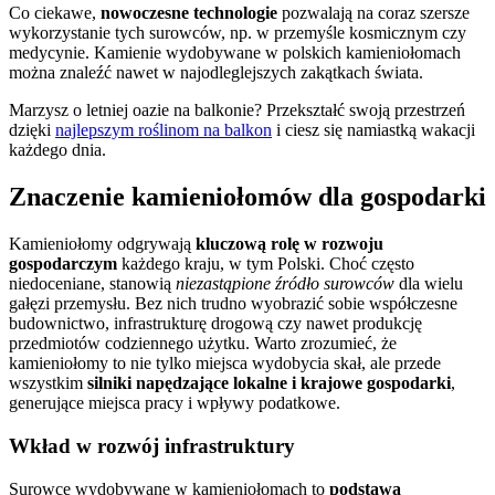
Co ciekawe,
nowoczesne technologie
pozwalają na coraz szersze
wykorzystanie tych surowców, np. w przemyśle kosmicznym czy
medycynie. Kamienie wydobywane w polskich kamieniołomach
można znaleźć nawet w najodleglejszych zakątkach świata.
Marzysz o letniej oazie na balkonie? Przekształć swoją przestrzeń
dzięki
najlepszym roślinom na balkon
i ciesz się namiastką wakacji
każdego dnia.
Znaczenie kamieniołomów dla gospodarki
Kamieniołomy odgrywają
kluczową rolę w rozwoju
gospodarczym
każdego kraju, w tym Polski. Choć często
niedoceniane, stanowią
niezastąpione źródło surowców
dla wielu
gałęzi przemysłu. Bez nich trudno wyobrazić sobie współczesne
budownictwo, infrastrukturę drogową czy nawet produkcję
przedmiotów codziennego użytku. Warto zrozumieć, że
kamieniołomy to nie tylko miejsca wydobycia skał, ale przede
wszystkim
silniki napędzające lokalne i krajowe gospodarki
,
generujące miejsca pracy i wpływy podatkowe.
Wkład w rozwój infrastruktury
Surowce wydobywane w kamieniołomach to
podstawa