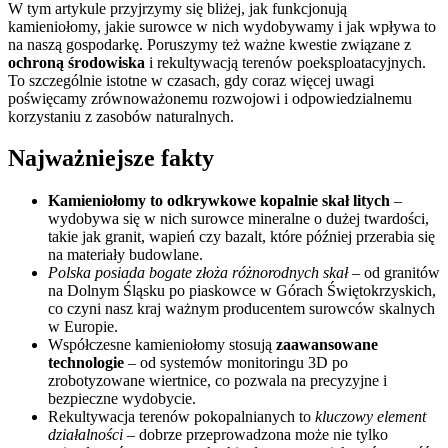
W tym artykule przyjrzymy się bliżej, jak funkcjonują
kamieniołomy, jakie surowce w nich wydobywamy i jak wpływa to
na naszą gospodarkę. Poruszymy też ważne kwestie związane z
ochroną środowiska
i rekultywacją terenów poeksploatacyjnych.
To szczególnie istotne w czasach, gdy coraz więcej uwagi
poświęcamy zrównoważonemu rozwojowi i odpowiedzialnemu
korzystaniu z zasobów naturalnych.
Najważniejsze fakty
Kamieniołomy to odkrywkowe kopalnie skał litych
–
wydobywa się w nich surowce mineralne o dużej twardości,
takie jak granit, wapień czy bazalt, które później przerabia się
na materiały budowlane.
Polska posiada bogate złoża różnorodnych skał
– od granitów
na Dolnym Śląsku po piaskowce w Górach Świętokrzyskich,
co czyni nasz kraj ważnym producentem surowców skalnych
w Europie.
Współczesne kamieniołomy stosują
zaawansowane
technologie
– od systemów monitoringu 3D po
zrobotyzowane wiertnice, co pozwala na precyzyjne i
bezpieczne wydobycie.
Rekultywacja terenów pokopalnianych to
kluczowy element
działalności
– dobrze przeprowadzona może nie tylko