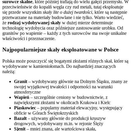
surowce skalne
, które później trafiają do wielu gałęzi przemysłu. W
przeciwieństwie do kopalń węgla czy rud metali, tutaj eksploatuje
się przede wszystkim
skały lite o dużej twardości
, które są następnie
przetwarzane na materiały budowlane i nie tylko. Warto wiedzieć,
że
rodzaj wydobywanej skały
w dużej mierze determinuje
technologię wydobycia oraz późniejsze zastosowanie urobku. Od
granitów po wapienie – każdy z tych surowców ma swoje unikalne
właściwości i przeznaczenie.
Najpopularniejsze skały eksploatowane w Polsce
Polska może poszczycić się bogatymi złożami różnych skał, które są
wydobywane w kamieniołomach. Do najbardziej znaczących
należą:
Granit
– wydobywany głównie na Dolnym Śląsku, znany ze
swojej wyjątkowej trwałości i odporności na warunki
atmosferyczne
Wapień
– szczególnie ceniony w budownictwie, z
największymi złożami w okolicach Krakowa i Kielc
Piaskowiec
– popularny materiał elewacyjny, występujący
obficie w Górach Świętokrzyskich
Bazalt
– używany głównie do produkcji kruszyw
drogowych, wydobywany m.in. w rejonie Ślęży
Sjenit
– mniej znana, ale wartościowa skała,