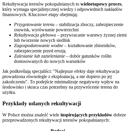
Rekultywacja terenów pokopalnianych to
wieloetapowy proces
,
który wymaga specjalistycznej wiedzy i odpowiednich nakładów
finansowych. Kluczowe etapy obejmują:
Przygotowanie terenu
– stabilizacja zboczy, zabezpieczenie
osuwisk, wyrównanie powierzchni
Rekultywacja glebowa
– przywracanie warstwy żyznej ziemi
lub tworzenie nowych siedlisk
Zagospodarowanie wodne
– kształtowanie zbiorników,
zabezpieczenie przed erozją
Zalesianie lub zazielenianie
– dobór gatunków roślin
dostosowanych do nowych warunków
Jak podkreślają specjaliści:
Najlepsze efekty daje rekultywacja
prowadzona równolegle z eksploatacją, a nie dopiero po jej
zakończeniu
. To podejście minimalizuje negatywny wpływ na
środowisko i skraca czas potrzebny na przywrócenie terenu do
użytku.
Przykłady udanych rekultywacji
W Polsce można znaleźć wiele
inspirujących przykładów
dobrze
przeprowadzonych rekultywacji terenów pokopalnianych:
Rodzaj