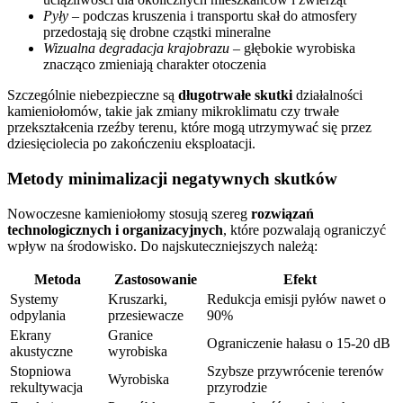
Pyły
– podczas kruszenia i transportu skał do atmosfery
przedostają się drobne cząstki mineralne
Wizualna degradacja krajobrazu
– głębokie wyrobiska
znacząco zmieniają charakter otoczenia
Szczególnie niebezpieczne są
długotrwałe skutki
działalności
kamieniołomów, takie jak zmiany mikroklimatu czy trwałe
przekształcenia rzeźby terenu, które mogą utrzymywać się przez
dziesięciolecia po zakończeniu eksploatacji.
Metody minimalizacji negatywnych skutków
Nowoczesne kamieniołomy stosują szereg
rozwiązań
technologicznych i organizacyjnych
, które pozwalają ograniczyć
wpływ na środowisko. Do najskuteczniejszych należą:
Metoda
Zastosowanie
Efekt
Systemy
Kruszarki,
Redukcja emisji pyłów nawet o
odpylania
przesiewacze
90%
Ekrany
Granice
Ograniczenie hałasu o 15-20 dB
akustyczne
wyrobiska
Stopniowa
Szybsze przywrócenie terenów
Wyrobiska
rekultywacja
przyrodzie