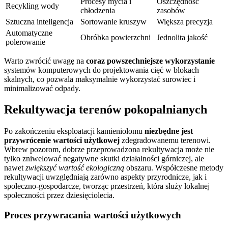
Procesy mycia i
Oszczędność
Recykling wody
chłodzenia
zasobów
Sztuczna inteligencja
Sortowanie kruszyw
Większa precyzja
Automatyczne
Obróbka powierzchni
Jednolita jakość
polerowanie
Warto zwrócić uwagę na
coraz powszechniejsze wykorzystanie
systemów komputerowych do projektowania cięć w blokach
skalnych, co pozwala maksymalnie wykorzystać surowiec i
minimalizować odpady.
Rekultywacja terenów pokopalnianych
Po zakończeniu eksploatacji kamieniołomu
niezbędne jest
przywrócenie wartości użytkowej
zdegradowanemu terenowi.
Wbrew pozorom, dobrze przeprowadzona rekultywacja może nie
tylko zniwelować negatywne skutki działalności górniczej, ale
nawet
zwiększyć wartość ekologiczną
obszaru. Współczesne metody
rekultywacji uwzględniają zarówno aspekty przyrodnicze, jak i
społeczno-gospodarcze, tworząc przestrzeń, która służy lokalnej
społeczności przez dziesięciolecia.
Proces przywracania wartości użytkowych