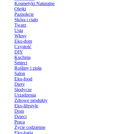
Kosmetyki Naturalne
Olejki
Paznokcie
Skóra i ciało
Twarz
Usta
Włosy
Eko-dom
Czystość
DIY
Kuchnia
Śmieci
Rośliny i zioła
Salon
Eko-food
Diety
Słodycze
Urządzenia
Zdrowe produkty
Eko-lifestyle
Dom
Dzieci
Praca
Życie codzienne
Eko-logia