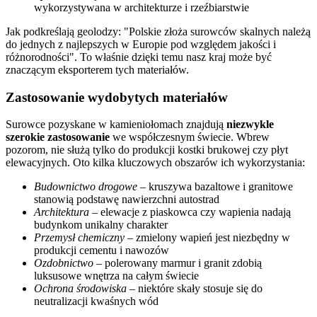
wykorzystywana w architekturze i rzeźbiarstwie
Jak podkreślają geolodzy:
Polskie złoża surowców skalnych należą
do jednych z najlepszych w Europie pod względem jakości i
różnorodności
. To właśnie dzięki temu nasz kraj może być
znaczącym eksporterem tych materiałów.
Zastosowanie wydobytych materiałów
Surowce pozyskane w kamieniołomach znajdują
niezwykle
szerokie zastosowanie
we współczesnym świecie. Wbrew
pozorom, nie służą tylko do produkcji kostki brukowej czy płyt
elewacyjnych. Oto kilka kluczowych obszarów ich wykorzystania:
Budownictwo drogowe
– kruszywa bazaltowe i granitowe
stanowią podstawę nawierzchni autostrad
Architektura
– elewacje z piaskowca czy wapienia nadają
budynkom unikalny charakter
Przemysł chemiczny
– zmielony wapień jest niezbędny w
produkcji cementu i nawozów
Ozdobnictwo
– polerowany marmur i granit zdobią
luksusowe wnętrza na całym świecie
Ochrona środowiska
– niektóre skały stosuje się do
neutralizacji kwaśnych wód