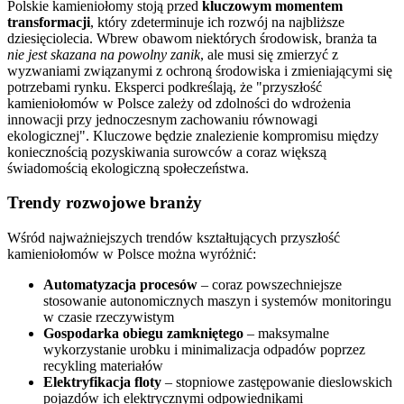
Polskie kamieniołomy stoją przed
kluczowym momentem
transformacji
, który zdeterminuje ich rozwój na najbliższe
dziesięciolecia. Wbrew obawom niektórych środowisk, branża ta
nie jest skazana na powolny zanik
, ale musi się zmierzyć z
wyzwaniami związanymi z ochroną środowiska i zmieniającymi się
potrzebami rynku. Eksperci podkreślają, że
przyszłość
kamieniołomów w Polsce zależy od zdolności do wdrożenia
innowacji przy jednoczesnym zachowaniu równowagi
ekologicznej
. Kluczowe będzie znalezienie kompromisu między
koniecznością pozyskiwania surowców a coraz większą
świadomością ekologiczną społeczeństwa.
Trendy rozwojowe branży
Wśród najważniejszych trendów kształtujących przyszłość
kamieniołomów w Polsce można wyróżnić:
Automatyzacja procesów
– coraz powszechniejsze
stosowanie autonomicznych maszyn i systemów monitoringu
w czasie rzeczywistym
Gospodarka obiegu zamkniętego
– maksymalne
wykorzystanie urobku i minimalizacja odpadów poprzez
recykling materiałów
Elektryfikacja floty
– stopniowe zastępowanie dieslowskich
pojazdów ich elektrycznymi odpowiednikami