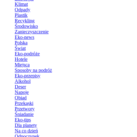
Klimat
Odpady
Plastik
Recykling
Środowisko
Zanieczyszczenie
Eko-news
Polska
Świat
Eko-podróże
Hotele
Miejsca
Sposoby na podróż
Eko-przepisy
Alkohol
Deser
Napoje
Obiad
Przekąski
Przetwory
Śniadanie
Eko-tips
Dla planety
Na co dzień
Odpoczynek