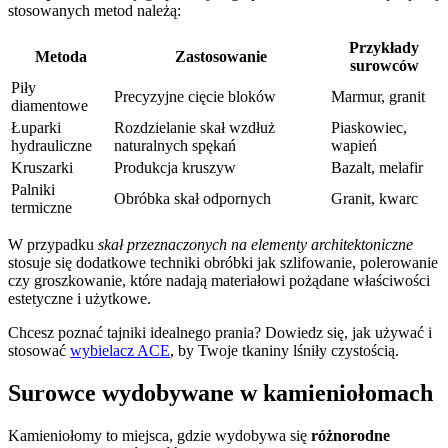
stosowanych metod należą:
Przykłady
Metoda
Zastosowanie
surowców
Piły
Precyzyjne cięcie bloków
Marmur, granit
diamentowe
Łuparki
Rozdzielanie skał wzdłuż
Piaskowiec,
hydrauliczne
naturalnych spękań
wapień
Kruszarki
Produkcja kruszyw
Bazalt, melafir
Palniki
Obróbka skał odpornych
Granit, kwarc
termiczne
W przypadku
skał przeznaczonych na elementy architektoniczne
stosuje się dodatkowe techniki obróbki jak szlifowanie, polerowanie
czy groszkowanie, które nadają materiałowi pożądane właściwości
estetyczne i użytkowe.
Chcesz poznać tajniki idealnego prania? Dowiedz się, jak używać i
stosować
wybielacz ACE
, by Twoje tkaniny lśniły czystością.
Surowce wydobywane w kamieniołomach
Kamieniołomy to miejsca, gdzie wydobywa się
różnorodne