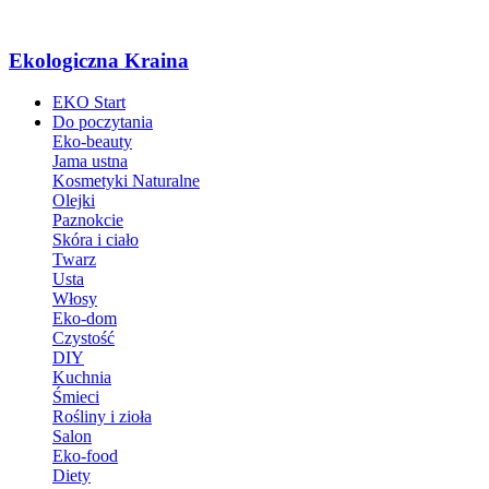
Ekologiczna Kraina
EKO Start
Do poczytania
Eko-beauty
Jama ustna
Kosmetyki Naturalne
Olejki
Paznokcie
Skóra i ciało
Twarz
Usta
Włosy
Eko-dom
Czystość
DIY
Kuchnia
Śmieci
Rośliny i zioła
Salon
Eko-food
Diety