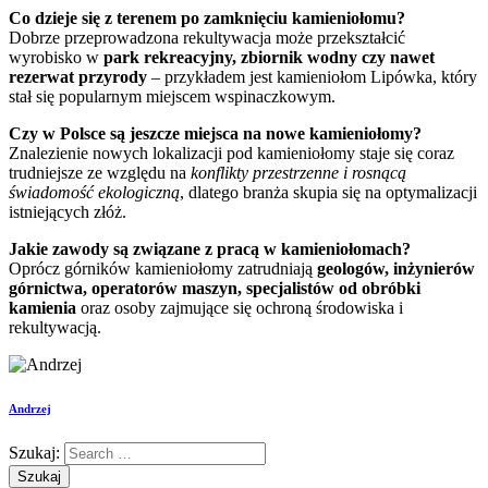
Co dzieje się z terenem po zamknięciu kamieniołomu?
Dobrze przeprowadzona rekultywacja może przekształcić
wyrobisko w
park rekreacyjny, zbiornik wodny czy nawet
rezerwat przyrody
– przykładem jest kamieniołom Lipówka, który
stał się popularnym miejscem wspinaczkowym.
Czy w Polsce są jeszcze miejsca na nowe kamieniołomy?
Znalezienie nowych lokalizacji pod kamieniołomy staje się coraz
trudniejsze ze względu na
konflikty przestrzenne i rosnącą
świadomość ekologiczną
, dlatego branża skupia się na optymalizacji
istniejących złóż.
Jakie zawody są związane z pracą w kamieniołomach?
Oprócz górników kamieniołomy zatrudniają
geologów, inżynierów
górnictwa, operatorów maszyn, specjalistów od obróbki
kamienia
oraz osoby zajmujące się ochroną środowiska i
rekultywacją.
Andrzej
Szukaj: