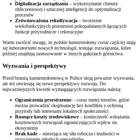
Digitalizacja zarządzania
– wykorzystanie chmury
obliczeniowej i sztucznej inteligencji do optymalizacji
procesów
Zrównoważona rekultywacja
– tworzenie
wielofunkcyjnych przestrzeni pokopalnianych łączących
funkcje przyrodnicze i rekreacyjne
Warto zwrócić uwagę, że
polskie kamieniołomy coraz częściej stają
się laboratoriami nowych technologii
, testując rozwiązania, które
później znajdują zastosowanie w innych gałęziach górnictwa.
Wyzwania i perspektywy
Przed branżą kamieniołomową w Polsce stoją poważne wyzwania,
ale też otwierają się nowe perspektywy rozwoju. Do
najważniejszych kwestii wymagających rozwiązania należą:
Ograniczenia przestrzenne
– coraz mniej terenów, gdzie
można prowadzić eksploatację bez konfliktu z ochroną
przyrody lub interesami lokalnych społeczności
Rosnące koszty środowiskowe
– konieczność wdrażania
kosztownych rozwiązań ograniczających wpływ na
ekosystemy
Brak kadr
– starzejąca się siła robocza i trudności w
przyciąganiu młodych specjalistów