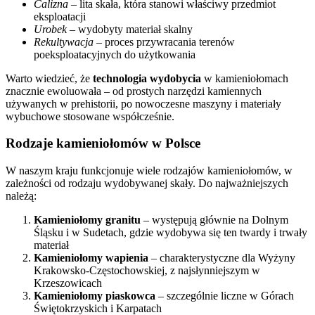
Calizna
– lita skała, która stanowi właściwy przedmiot
eksploatacji
Urobek
– wydobyty materiał skalny
Rekultywacja
– proces przywracania terenów
poeksploatacyjnych do użytkowania
Warto wiedzieć, że
technologia wydobycia
w kamieniołomach
znacznie ewoluowała – od prostych narzędzi kamiennych
używanych w prehistorii, po nowoczesne maszyny i materiały
wybuchowe stosowane współcześnie.
Rodzaje kamieniołomów w Polsce
W naszym kraju funkcjonuje wiele rodzajów kamieniołomów, w
zależności od rodzaju wydobywanej skały. Do najważniejszych
należą:
Kamieniołomy granitu
– występują głównie na Dolnym
Śląsku i w Sudetach, gdzie wydobywa się ten twardy i trwały
materiał
Kamieniołomy wapienia
– charakterystyczne dla Wyżyny
Krakowsko-Częstochowskiej, z najsłynniejszym w
Krzeszowicach
Kamieniołomy piaskowca
– szczególnie liczne w Górach
Świętokrzyskich i Karpatach