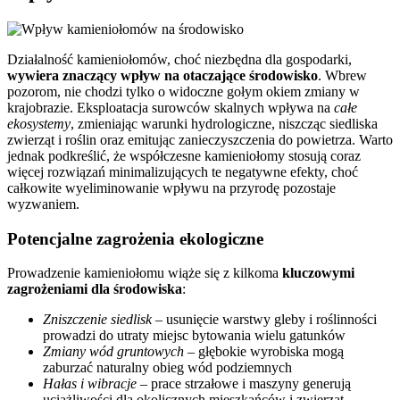
Działalność kamieniołomów, choć niezbędna dla gospodarki,
wywiera znaczący wpływ na otaczające środowisko
. Wbrew
pozorom, nie chodzi tylko o widoczne gołym okiem zmiany w
krajobrazie. Eksploatacja surowców skalnych wpływa na
całe
ekosystemy
, zmieniając warunki hydrologiczne, niszcząc siedliska
zwierząt i roślin oraz emitując zanieczyszczenia do powietrza. Warto
jednak podkreślić, że współczesne kamieniołomy stosują coraz
więcej rozwiązań minimalizujących te negatywne efekty, choć
całkowite wyeliminowanie wpływu na przyrodę pozostaje
wyzwaniem.
Potencjalne zagrożenia ekologiczne
Prowadzenie kamieniołomu wiąże się z kilkoma
kluczowymi
zagrożeniami dla środowiska
:
Zniszczenie siedlisk
– usunięcie warstwy gleby i roślinności
prowadzi do utraty miejsc bytowania wielu gatunków
Zmiany wód gruntowych
– głębokie wyrobiska mogą
zaburzać naturalny obieg wód podziemnych
Hałas i wibracje
– prace strzałowe i maszyny generują
uciążliwości dla okolicznych mieszkańców i zwierząt