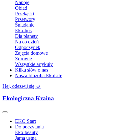
Napoje
Obiad
Przekąski
Przetwory
Śniadanie
Eko-tips
Dla planety
Na co dzień
Odpoczynek
Zajęcia domowe
Zdrowie
Wszystkie artykuły
Kilka słów o nas
Nasza filozofia EkoLife
Hej, odezwij się ☺️
Ekologiczna Kraina
EKO Start
Do poczytania
Eko-beauty
Jama ustna