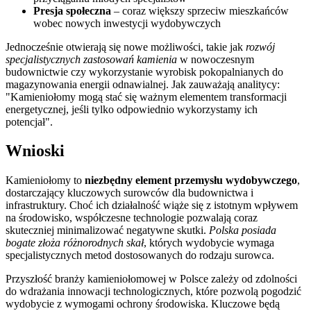
Presja społeczna
– coraz większy sprzeciw mieszkańców
wobec nowych inwestycji wydobywczych
Jednocześnie otwierają się nowe możliwości, takie jak
rozwój
specjalistycznych zastosowań kamienia
w nowoczesnym
budownictwie czy wykorzystanie wyrobisk pokopalnianych do
magazynowania energii odnawialnej. Jak zauważają analitycy:
Kamieniołomy mogą stać się ważnym elementem transformacji
energetycznej, jeśli tylko odpowiednio wykorzystamy ich
potencjał
.
Wnioski
Kamieniołomy to
niezbędny element przemysłu wydobywczego
,
dostarczający kluczowych surowców dla budownictwa i
infrastruktury. Choć ich działalność wiąże się z istotnym wpływem
na środowisko, współczesne technologie pozwalają coraz
skuteczniej minimalizować negatywne skutki.
Polska posiada
bogate złoża różnorodnych skał
, których wydobycie wymaga
specjalistycznych metod dostosowanych do rodzaju surowca.
Przyszłość branży kamieniołomowej w Polsce zależy od zdolności
do wdrażania innowacji technologicznych, które pozwolą pogodzić
wydobycie z wymogami ochrony środowiska. Kluczowe będą