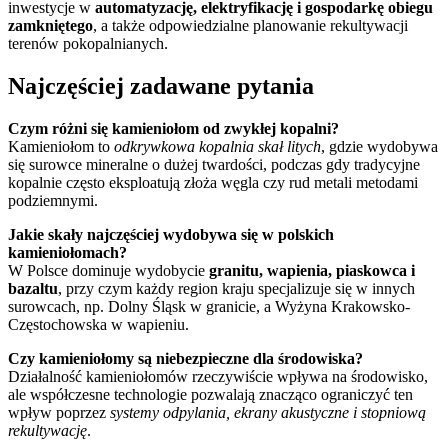
inwestycje w
automatyzację, elektryfikację i gospodarkę obiegu
zamkniętego
, a także odpowiedzialne planowanie rekultywacji
terenów pokopalnianych.
Najczęściej zadawane pytania
Czym różni się kamieniołom od zwykłej kopalni?
Kamieniołom to
odkrywkowa kopalnia skał litych
, gdzie wydobywa
się surowce mineralne o dużej twardości, podczas gdy tradycyjne
kopalnie często eksploatują złoża węgla czy rud metali metodami
podziemnymi.
Jakie skały najczęściej wydobywa się w polskich
kamieniołomach?
W Polsce dominuje wydobycie
granitu, wapienia, piaskowca i
bazaltu
, przy czym każdy region kraju specjalizuje się w innych
surowcach, np. Dolny Śląsk w granicie, a Wyżyna Krakowsko-
Częstochowska w wapieniu.
Czy kamieniołomy są niebezpieczne dla środowiska?
Działalność kamieniołomów rzeczywiście wpływa na środowisko,
ale współczesne technologie pozwalają znacząco ograniczyć ten
wpływ poprzez
systemy odpylania, ekrany akustyczne i stopniową
rekultywację
.