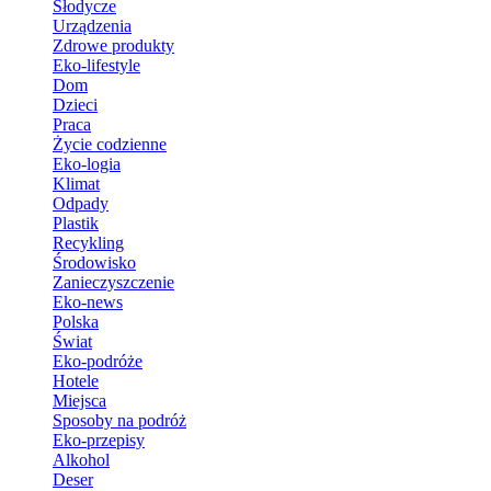
Słodycze
Urządzenia
Zdrowe produkty
Eko-lifestyle
Dom
Dzieci
Praca
Życie codzienne
Eko-logia
Klimat
Odpady
Plastik
Recykling
Środowisko
Zanieczyszczenie
Eko-news
Polska
Świat
Eko-podróże
Hotele
Miejsca
Sposoby na podróż
Eko-przepisy
Alkohol
Deser