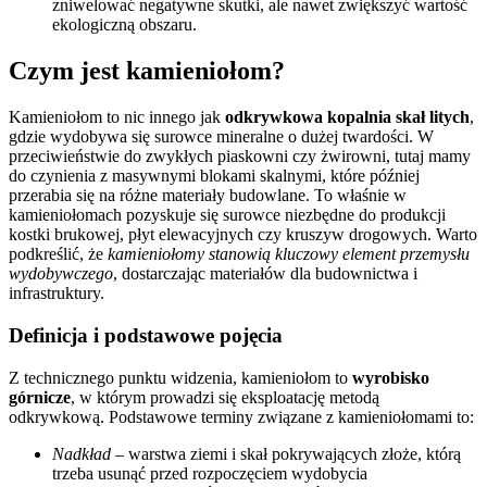
zniwelować negatywne skutki, ale nawet zwiększyć wartość
ekologiczną obszaru.
Czym jest kamieniołom?
Kamieniołom to nic innego jak
odkrywkowa kopalnia skał litych
,
gdzie wydobywa się surowce mineralne o dużej twardości. W
przeciwieństwie do zwykłych piaskowni czy żwirowni, tutaj mamy
do czynienia z masywnymi blokami skalnymi, które później
przerabia się na różne materiały budowlane. To właśnie w
kamieniołomach pozyskuje się surowce niezbędne do produkcji
kostki brukowej, płyt elewacyjnych czy kruszyw drogowych. Warto
podkreślić, że
kamieniołomy stanowią kluczowy element przemysłu
wydobywczego
, dostarczając materiałów dla budownictwa i
infrastruktury.
Definicja i podstawowe pojęcia
Z technicznego punktu widzenia, kamieniołom to
wyrobisko
górnicze
, w którym prowadzi się eksploatację metodą
odkrywkową. Podstawowe terminy związane z kamieniołomami to:
Nadkład
– warstwa ziemi i skał pokrywających złoże, którą
trzeba usunąć przed rozpoczęciem wydobycia