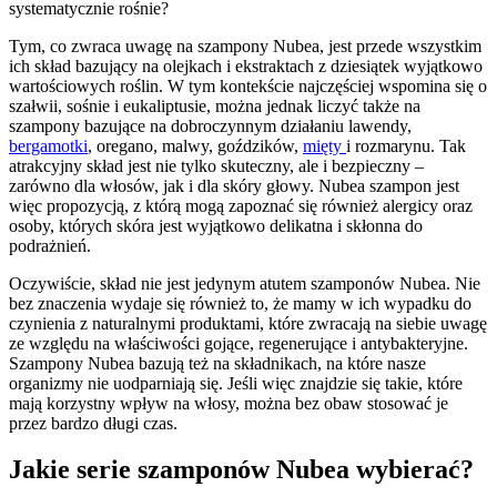
systematycznie rośnie?
Tym, co zwraca uwagę na szampony Nubea, jest przede wszystkim
ich skład bazujący na olejkach i ekstraktach z dziesiątek wyjątkowo
wartościowych roślin. W tym kontekście najczęściej wspomina się o
szałwii, sośnie i eukaliptusie, można jednak liczyć także na
szampony bazujące na dobroczynnym działaniu lawendy,
bergamotki
, oregano, malwy, goździków,
mięty
i rozmarynu. Tak
atrakcyjny skład jest nie tylko skuteczny, ale i bezpieczny –
zarówno dla włosów, jak i dla skóry głowy. Nubea szampon jest
więc propozycją, z którą mogą zapoznać się również alergicy oraz
osoby, których skóra jest wyjątkowo delikatna i skłonna do
podrażnień.
Oczywiście, skład nie jest jedynym atutem szamponów Nubea. Nie
bez znaczenia wydaje się również to, że mamy w ich wypadku do
czynienia z naturalnymi produktami, które zwracają na siebie uwagę
ze względu na właściwości gojące, regenerujące i antybakteryjne.
Szampony Nubea bazują też na składnikach, na które nasze
organizmy nie uodparniają się. Jeśli więc znajdzie się takie, które
mają korzystny wpływ na włosy, można bez obaw stosować je
przez bardzo długi czas.
Jakie serie szamponów Nubea wybierać?