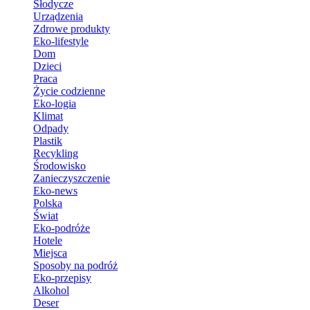
Słodycze
Urządzenia
Zdrowe produkty
Eko-lifestyle
Dom
Dzieci
Praca
Życie codzienne
Eko-logia
Klimat
Odpady
Plastik
Recykling
Środowisko
Zanieczyszczenie
Eko-news
Polska
Świat
Eko-podróże
Hotele
Miejsca
Sposoby na podróż
Eko-przepisy
Alkohol
Deser