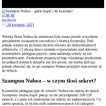
JB
Eko-lifestyle
20 kwietnia, 2023
Włoska firma Nubea do niedawna była znana przede wszystkim
specjalistom związanym zawodowo z branżą fryzjerską. Dziś
jednak wiedza na jej temat dociera również do indywidualnych
odbiorców. Ci słyszą słowa uznania wypowiadane pod adresem
kosmetyków pielęgnacyjnych i sami nabierają ochoty na ich
przetestowanie. Znalezienie propozycji tego włoskiego producenta
na półkach polskich sklepów nie jest proste, nie trzeba dziś już
jednak obawiać się, że po szampon Nubea przyjdzie nam jechać aż
do Włoch.
Szampon Nubea – w czym tkwi sekret?
Kosmetyki pielęgnacyjne do włosów Nubea nie należą do tanich.
Szampony można kupić płacąc za nie przynajmniej 100-120
złotych, a i samo ich znalezienie nie należy do najłatwiejszych. Co
zatem sprawia, że liczba osób zainteresowanych ich zakupem