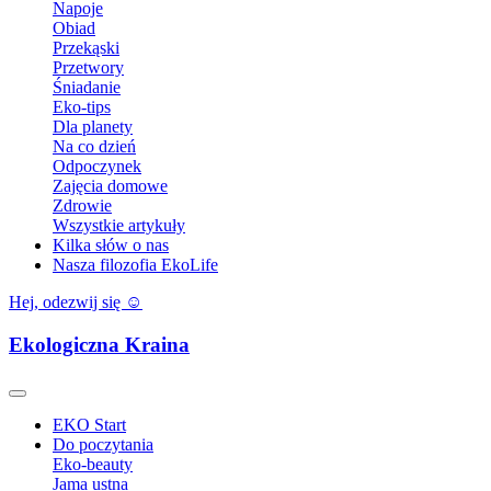
Napoje
Obiad
Przekąski
Przetwory
Śniadanie
Eko-tips
Dla planety
Na co dzień
Odpoczynek
Zajęcia domowe
Zdrowie
Wszystkie artykuły
Kilka słów o nas
Nasza filozofia EkoLife
Hej, odezwij się ☺️
Ekologiczna Kraina
EKO Start
Do poczytania
Eko-beauty
Jama ustna