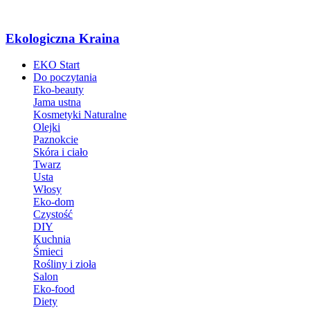
Ekologiczna Kraina
EKO Start
Do poczytania
Eko-beauty
Jama ustna
Kosmetyki Naturalne
Olejki
Paznokcie
Skóra i ciało
Twarz
Usta
Włosy
Eko-dom
Czystość
DIY
Kuchnia
Śmieci
Rośliny i zioła
Salon
Eko-food
Diety