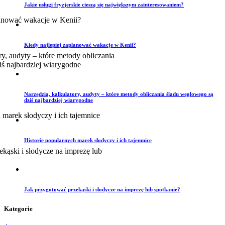
Jakie usługi fryzjerskie cieszą się największym zainteresowaniem?
Kiedy najlepiej zaplanować wakacje w Kenii?
Narzędzia, kalkulatory, audyty – które metody obliczania śladu węglowego są
dziś najbardziej wiarygodne
Historie popularnych marek słodyczy i ich tajemnice
Jak przygotować przekąski i słodycze na imprezę lub spotkanie?
Kategorie