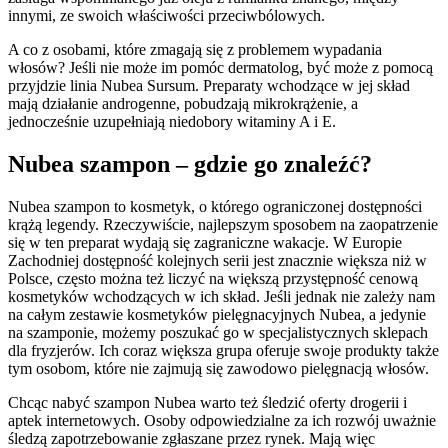
innymi, ze swoich właściwości przeciwbólowych.
A co z osobami, które zmagają się z problemem wypadania
włosów? Jeśli nie może im pomóc dermatolog, być może z pomocą
przyjdzie linia Nubea Sursum. Preparaty wchodzące w jej skład
mają działanie androgenne, pobudzają mikrokrążenie, a
jednocześnie uzupełniają niedobory witaminy A i E.
Nubea szampon – gdzie go znaleźć?
Nubea szampon to kosmetyk, o którego ograniczonej dostępności
krążą legendy. Rzeczywiście, najlepszym sposobem na zaopatrzenie
się w ten preparat wydają się zagraniczne wakacje. W Europie
Zachodniej dostępność kolejnych serii jest znacznie większa niż w
Polsce, często można też liczyć na większą przystępność cenową
kosmetyków wchodzących w ich skład. Jeśli jednak nie zależy nam
na całym zestawie kosmetyków pielęgnacyjnych Nubea, a jedynie
na szamponie, możemy poszukać go w specjalistycznych sklepach
dla fryzjerów. Ich coraz większa grupa oferuje swoje produkty także
tym osobom, które nie zajmują się zawodowo pielęgnacją włosów.
Chcąc nabyć szampon Nubea warto też śledzić oferty drogerii i
aptek internetowych. Osoby odpowiedzialne za ich rozwój uważnie
śledzą zapotrzebowanie zgłaszane przez rynek. Mają więc