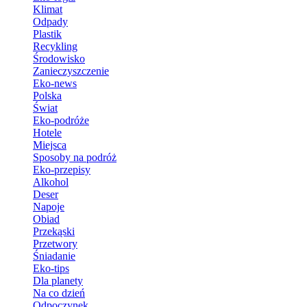
Klimat
Odpady
Plastik
Recykling
Środowisko
Zanieczyszczenie
Eko-news
Polska
Świat
Eko-podróże
Hotele
Miejsca
Sposoby na podróż
Eko-przepisy
Alkohol
Deser
Napoje
Obiad
Przekąski
Przetwory
Śniadanie
Eko-tips
Dla planety
Na co dzień
Odpoczynek