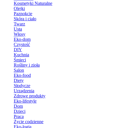
Kosmetyki Naturalne
Olejki
Paznokcie
Skóra i ciało
Twarz
Usta
Włosy
Eko-dom
Czystość
DIY
Kuchnia
Śmieci
Rośliny i zioła
Salon
Eko-food
Diety
Słodycze
Urządzenia
Zdrowe produkty
Eko-lifestyle
Dom
Dzieci
Praca
Życie codzienne
Eko-logia