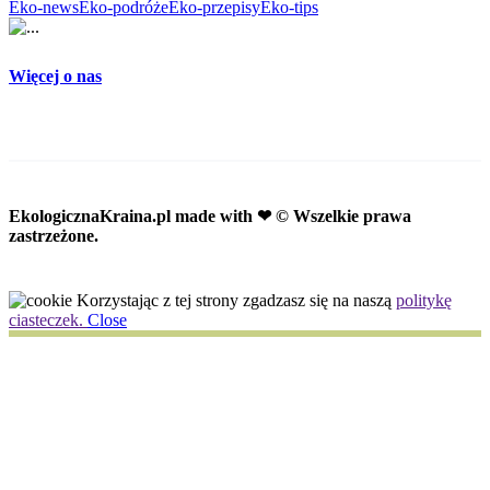
Eko-news
Eko-podróże
Eko-przepisy
Eko-tips
Więcej o nas
EkologicznaKraina.pl
made with ❤ © Wszelkie prawa
zastrzeżone.
Korzystając z tej strony zgadzasz się na naszą
politykę
ciasteczek.
Close