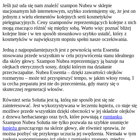
Jeśli już uda się nam znaleźć szampon Nubea w sklepie
stacjonarnym lub internetowym, szybko zorientujemy się, że jest on
jednym z wielu elementów kolejnych serii kosmetyków
pielęgnacyjnych. Ceny szamponów reprezentujących kolejne z nich
mogą znacząco różnić się między sobą. Warto więc poznać bliżej
kolejne linie i w ten sposób stosunkowo szybko ustalić, który z
kosmetyków w największym stopniu spełni nasze oczekiwania.
Jedną z najpopularniejszych jest z pewnością seria Essentia
stosowana przede wszystkim w celu przywrócenia stanu idealnego
dla skóry głowy. Szampon Nubea reprezentujący ją bazuje na
olejkach eterycznych sosny, dzięki którym ma działanie
przeciwzapalne. Nubea Essentia – dzięki zawartości olejków
rozmarynu – może też przyspieszyć tempo, w jakim włosy rosną. I
ta cecha preparatu jest nie do przecenienia, gdy marzy się o
skutecznej regeneracji włosów.
Również seria Solutia jest tą, którą nie sposób jest się nie
zainteresować. Jest wykorzystywana w leczeniu łupieżu, co staje się
możliwe przede wszystkim dzięki obecności w jej składzie olejków
z drzewa herbacianego oraz tych, które powstają z
rumianku
.
Szampon Nubea Solutia nie tylko pozwala na szybkie usunięcie
łupieżu
goszczącego na skórze głowy, ale również sprawia, że
można pozbyć się przykrego uczucia jej swędzenia. Niemała w tym
zasługa wspomnianego już oleju z rumianku znanego, między