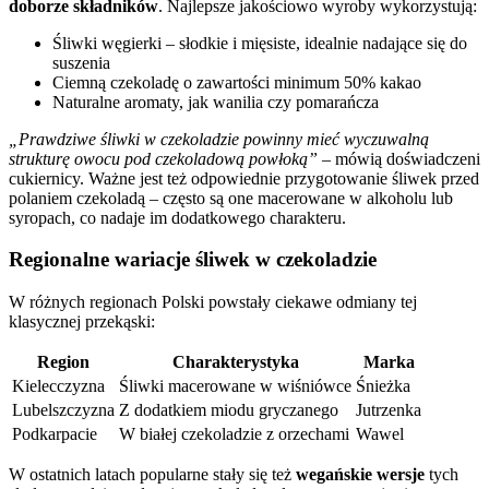
doborze składników
. Najlepsze jakościowo wyroby wykorzystują:
Śliwki węgierki – słodkie i mięsiste, idealnie nadające się do
suszenia
Ciemną czekoladę o zawartości minimum 50% kakao
Naturalne aromaty, jak wanilia czy pomarańcza
„Prawdziwe śliwki w czekoladzie powinny mieć wyczuwalną
strukturę owocu pod czekoladową powłoką”
– mówią doświadczeni
cukiernicy. Ważne jest też odpowiednie przygotowanie śliwek przed
polaniem czekoladą – często są one macerowane w alkoholu lub
syropach, co nadaje im dodatkowego charakteru.
Regionalne wariacje śliwek w czekoladzie
W różnych regionach Polski powstały ciekawe odmiany tej
klasycznej przekąski:
Region
Charakterystyka
Marka
Kielecczyzna
Śliwki macerowane w wiśniówce
Śnieżka
Lubelszczyzna
Z dodatkiem miodu gryczanego
Jutrzenka
Podkarpacie
W białej czekoladzie z orzechami
Wawel
W ostatnich latach popularne stały się też
wegańskie wersje
tych