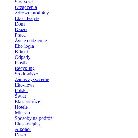
Słodycze
Urządzenia
Zdrowe produkty
Eko-lifestyle
Dom
Dzieci
Praca
Życie codzienne
Eko-logia
Klimat
Odpady
Plastik
Recykling
Środowisko
Zanieczyszczenie
Eko-news
Polska
Świat
Eko-podróże
Hotele
Miejsca
Sposoby na podróż
Eko-przepisy
Alkohol
Deser