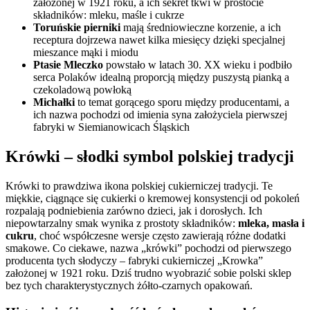
założonej w 1921 roku, a ich sekret tkwi w prostocie
składników: mleku, maśle i cukrze
Toruńskie pierniki
mają średniowieczne korzenie, a ich
receptura dojrzewa nawet kilka miesięcy dzięki specjalnej
mieszance mąki i miodu
Ptasie Mleczko
powstało w latach 30. XX wieku i podbiło
serca Polaków idealną proporcją między puszystą pianką a
czekoladową powłoką
Michałki
to temat gorącego sporu między producentami, a
ich nazwa pochodzi od imienia syna założyciela pierwszej
fabryki w Siemianowicach Śląskich
Krówki – słodki symbol polskiej tradycji
Krówki to prawdziwa ikona polskiej cukierniczej tradycji. Te
miękkie, ciągnące się cukierki o kremowej konsystencji od pokoleń
rozpalają podniebienia zarówno dzieci, jak i dorosłych. Ich
niepowtarzalny smak wynika z prostoty składników:
mleka, masła i
cukru
, choć współczesne wersje często zawierają różne dodatki
smakowe. Co ciekawe, nazwa „krówki” pochodzi od pierwszego
producenta tych słodyczy – fabryki cukierniczej „Krowka”
założonej w 1921 roku. Dziś trudno wyobrazić sobie polski sklep
bez tych charakterystycznych żółto-czarnych opakowań.