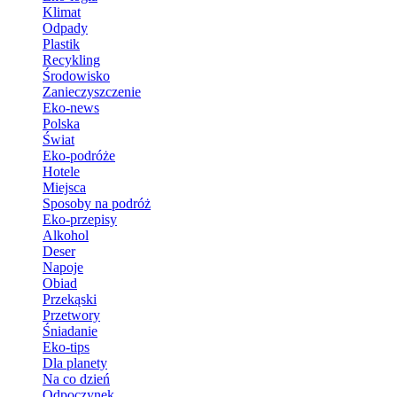
Klimat
Odpady
Plastik
Recykling
Środowisko
Zanieczyszczenie
Eko-news
Polska
Świat
Eko-podróże
Hotele
Miejsca
Sposoby na podróż
Eko-przepisy
Alkohol
Deser
Napoje
Obiad
Przekąski
Przetwory
Śniadanie
Eko-tips
Dla planety
Na co dzień
Odpoczynek