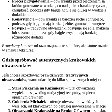
Proces przygotowania
– obwarzanki przed pieczeniem są
krótko gotowane w wodzie, co nadaje im charakterystyczną
chrupkość, podczas gdy bajgle gotuje się dłużej w wodzie z
dodatkiem miodu
Konsystencja
– obwarzanki są bardziej suche i chrupiące,
podczas gdy bajgle mają bardziej zbite, gumowate wnętrze
Posypka
– tradycyjne obwarzanki posypuje się solą, makiem
lub sezamem, podczas gdy bajgle często mają bardziej
różnorodne dodatki
Prawdziwy koneser
od razu rozpozna te subtelne, ale istotne różnice
w smaku i teksturze.
Gdzie spróbować autentycznych krakowskich
obwarzanków
Jeśli chcesz skosztować
prawdziwych, tradycyjnych
obwarzanków
, warto udać się do kilku sprawdzonych miejsc:
Stara Piekarnia na Kazimierzu
– tutaj obwarzanki
wypiekane są według tradycyjnej receptury, w piecu
opalanym drewnem
Cukiernia Michałek
– oferuje obwarzanki w różnych
wersjach, od klasycznych po bardziej nowoczesne wariacje
Obwarzanki Krakowskie na Rynku Głównym
– stoisko,