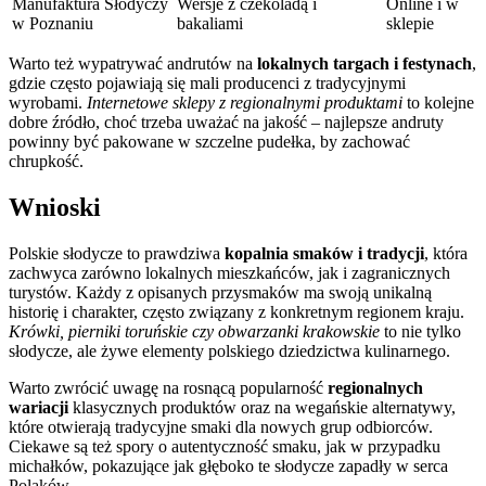
Manufaktura Słodyczy
Wersje z czekoladą i
Online i w
w Poznaniu
bakaliami
sklepie
Warto też wypatrywać andrutów na
lokalnych targach i festynach
,
gdzie często pojawiają się mali producenci z tradycyjnymi
wyrobami.
Internetowe sklepy z regionalnymi produktami
to kolejne
dobre źródło, choć trzeba uważać na jakość – najlepsze andruty
powinny być pakowane w szczelne pudełka, by zachować
chrupkość.
Wnioski
Polskie słodycze to prawdziwa
kopalnia smaków i tradycji
, która
zachwyca zarówno lokalnych mieszkańców, jak i zagranicznych
turystów. Każdy z opisanych przysmaków ma swoją unikalną
historię i charakter, często związany z konkretnym regionem kraju.
Krówki, pierniki toruńskie czy obwarzanki krakowskie
to nie tylko
słodycze, ale żywe elementy polskiego dziedzictwa kulinarnego.
Warto zwrócić uwagę na rosnącą popularność
regionalnych
wariacji
klasycznych produktów oraz na wegańskie alternatywy,
które otwierają tradycyjne smaki dla nowych grup odbiorców.
Ciekawe są też spory o autentyczność smaku, jak w przypadku
michałków, pokazujące jak głęboko te słodycze zapadły w serca
Polaków.