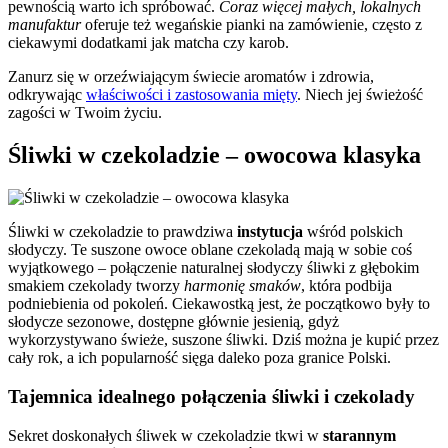
pewnością warto ich spróbować.
Coraz więcej małych, lokalnych
manufaktur
oferuje też wegańskie pianki na zamówienie, często z
ciekawymi dodatkami jak matcha czy karob.
Zanurz się w orzeźwiającym świecie aromatów i zdrowia,
odkrywając
właściwości i zastosowania mięty
. Niech jej świeżość
zagości w Twoim życiu.
Śliwki w czekoladzie – owocowa klasyka
Śliwki w czekoladzie to prawdziwa
instytucja
wśród polskich
słodyczy. Te suszone owoce oblane czekoladą mają w sobie coś
wyjątkowego – połączenie naturalnej słodyczy śliwki z głębokim
smakiem czekolady tworzy
harmonię smaków
, która podbija
podniebienia od pokoleń. Ciekawostką jest, że początkowo były to
słodycze sezonowe, dostępne głównie jesienią, gdyż
wykorzystywano świeże, suszone śliwki. Dziś można je kupić przez
cały rok, a ich popularność sięga daleko poza granice Polski.
Tajemnica idealnego połączenia śliwki i czekolady
Sekret doskonałych śliwek w czekoladzie tkwi w
starannym