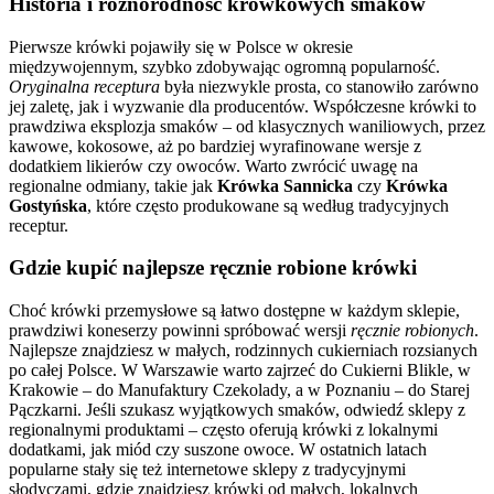
Historia i różnorodność krówkowych smaków
Pierwsze krówki pojawiły się w Polsce w okresie
międzywojennym, szybko zdobywając ogromną popularność.
Oryginalna receptura
była niezwykle prosta, co stanowiło zarówno
jej zaletę, jak i wyzwanie dla producentów. Współczesne krówki to
prawdziwa eksplozja smaków – od klasycznych waniliowych, przez
kawowe, kokosowe, aż po bardziej wyrafinowane wersje z
dodatkiem likierów czy owoców. Warto zwrócić uwagę na
regionalne odmiany, takie jak
Krówka Sannicka
czy
Krówka
Gostyńska
, które często produkowane są według tradycyjnych
receptur.
Gdzie kupić najlepsze ręcznie robione krówki
Choć krówki przemysłowe są łatwo dostępne w każdym sklepie,
prawdziwi koneserzy powinni spróbować wersji
ręcznie robionych
.
Najlepsze znajdziesz w małych, rodzinnych cukierniach rozsianych
po całej Polsce. W Warszawie warto zajrzeć do Cukierni Blikle, w
Krakowie – do Manufaktury Czekolady, a w Poznaniu – do Starej
Pączkarni. Jeśli szukasz wyjątkowych smaków, odwiedź sklepy z
regionalnymi produktami – często oferują krówki z lokalnymi
dodatkami, jak miód czy suszone owoce. W ostatnich latach
popularne stały się też internetowe sklepy z tradycyjnymi
słodyczami, gdzie znajdziesz krówki od małych, lokalnych