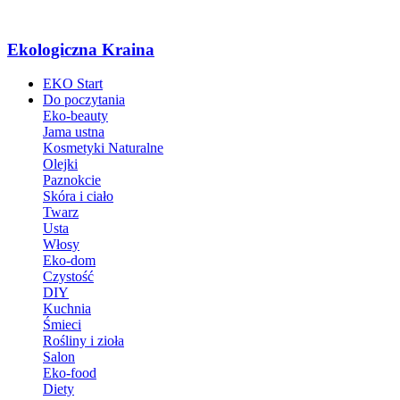
Ekologiczna Kraina
EKO Start
Do poczytania
Eko-beauty
Jama ustna
Kosmetyki Naturalne
Olejki
Paznokcie
Skóra i ciało
Twarz
Usta
Włosy
Eko-dom
Czystość
DIY
Kuchnia
Śmieci
Rośliny i zioła
Salon
Eko-food
Diety