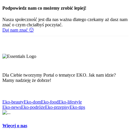
Podpowiedz nam co możemy zrobić lepiej!
Nasza społeczność jest dla nas ważna dlatego czekamy aż dasz nam
znać o czym chciałbyś poczytać.
Daj nam znać 🙂
Dla Ciebie tworzymy Portal o tematyce EKO. Jak nam idzie?
Mamy nadzieję że dobrze!
Eko-beauty
Eko-dom
Eko-food
Eko-lifestyle
Eko-news
Eko-podróże
Eko-przepisy
Eko-tips
Więcej o nas