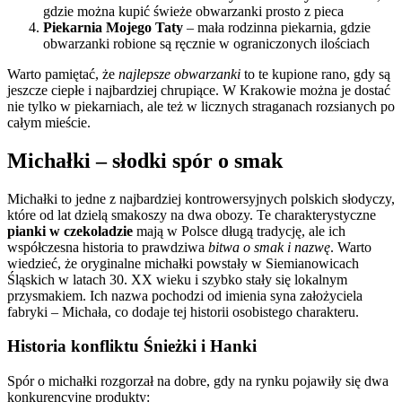
gdzie można kupić świeże obwarzanki prosto z pieca
Piekarnia Mojego Taty
– mała rodzinna piekarnia, gdzie
obwarzanki robione są ręcznie w ograniczonych ilościach
Warto pamiętać, że
najlepsze obwarzanki
to te kupione rano, gdy są
jeszcze ciepłe i najbardziej chrupiące. W Krakowie można je dostać
nie tylko w piekarniach, ale też w licznych straganach rozsianych po
całym mieście.
Michałki – słodki spór o smak
Michałki to jedne z najbardziej kontrowersyjnych polskich słodyczy,
które od lat dzielą smakoszy na dwa obozy. Te charakterystyczne
pianki w czekoladzie
mają w Polsce długą tradycję, ale ich
współczesna historia to prawdziwa
bitwa o smak i nazwę
. Warto
wiedzieć, że oryginalne michałki powstały w Siemianowicach
Śląskich w latach 30. XX wieku i szybko stały się lokalnym
przysmakiem. Ich nazwa pochodzi od imienia syna założyciela
fabryki – Michała, co dodaje tej historii osobistego charakteru.
Historia konfliktu Śnieżki i Hanki
Spór o michałki rozgorzał na dobre, gdy na rynku pojawiły się dwa
konkurencyjne produkty: