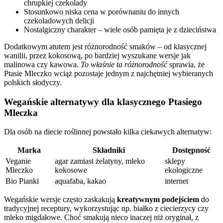
chrupkiej czekolady
Stosunkowo niska cena w porównaniu do innych
czekoladowych delicji
Nostalgiczny charakter – wiele osób pamięta je z dzieciństwa
Dodatkowym atutem jest różnorodność smaków – od klasycznej
wanilii, przez kokosową, po bardziej wyszukane wersje jak
malinowa czy kawowa.
To właśnie ta różnorodność
sprawia, że
Ptasie Mleczko wciąż pozostaje jednym z najchętniej wybieranych
polskich słodyczy.
Wegańskie alternatywy dla klasycznego Ptasiego
Mleczka
Dla osób na diecie roślinnej powstało kilka ciekawych alternatyw:
Marka
Składniki
Dostępność
Veganie
agar zamiast żelatyny, mleko
sklepy
Mleczko
kokosowe
ekologiczne
Bio Pianki
aquafaba, kakao
internet
Wegańskie wersje często zaskakują
kreatywnym podejściem
do
tradycyjnej receptury, wykorzystując np. białko z ciecierzycy czy
mleko migdałowe. Choć smakują nieco inaczej niż oryginał, z