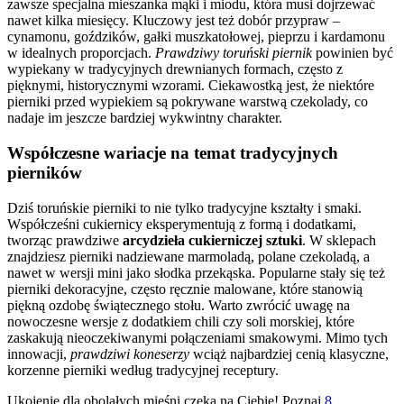
zawsze specjalna mieszanka mąki i miodu, która musi dojrzewać
nawet kilka miesięcy. Kluczowy jest też dobór przypraw –
cynamonu, goździków, gałki muszkatołowej, pieprzu i kardamonu
w idealnych proporcjach.
Prawdziwy toruński piernik
powinien być
wypiekany w tradycyjnych drewnianych formach, często z
pięknymi, historycznymi wzorami. Ciekawostką jest, że niektóre
pierniki przed wypiekiem są pokrywane warstwą czekolady, co
nadaje im jeszcze bardziej wykwintny charakter.
Współczesne wariacje na temat tradycyjnych
pierników
Dziś toruńskie pierniki to nie tylko tradycyjne kształty i smaki.
Współcześni cukiernicy eksperymentują z formą i dodatkami,
tworząc prawdziwe
arcydzieła cukierniczej sztuki
. W sklepach
znajdziesz pierniki nadziewane marmoladą, polane czekoladą, a
nawet w wersji mini jako słodka przekąska. Popularne stały się też
pierniki dekoracyjne, często ręcznie malowane, które stanowią
piękną ozdobę świątecznego stołu. Warto zwrócić uwagę na
nowoczesne wersje z dodatkiem chili czy soli morskiej, które
zaskakują nieoczekiwanymi połączeniami smakowymi. Mimo tych
innowacji,
prawdziwi koneserzy
wciąż najbardziej cenią klasyczne,
korzenne pierniki według tradycyjnej receptury.
Ukojenie dla obolałych mięśni czeka na Ciebie! Poznaj
8