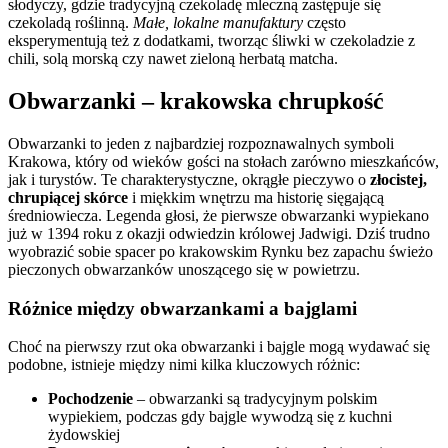
słodyczy, gdzie tradycyjną czekoladę mleczną zastępuje się
czekoladą roślinną.
Małe, lokalne manufaktury
często
eksperymentują też z dodatkami, tworząc śliwki w czekoladzie z
chili, solą morską czy nawet zieloną herbatą matcha.
Obwarzanki – krakowska chrupkość
Obwarzanki to jeden z najbardziej rozpoznawalnych symboli
Krakowa, który od wieków gości na stołach zarówno mieszkańców,
jak i turystów. Te charakterystyczne, okrągłe pieczywo o
złocistej,
chrupiącej skórce
i miękkim wnętrzu ma historię sięgającą
średniowiecza. Legenda głosi, że pierwsze obwarzanki wypiekano
już w 1394 roku z okazji odwiedzin królowej Jadwigi. Dziś trudno
wyobrazić sobie spacer po krakowskim Rynku bez zapachu świeżo
pieczonych obwarzanków unoszącego się w powietrzu.
Różnice między obwarzankami a bajglami
Choć na pierwszy rzut oka obwarzanki i bajgle mogą wydawać się
podobne, istnieje między nimi kilka kluczowych różnic:
Pochodzenie
– obwarzanki są tradycyjnym polskim
wypiekiem, podczas gdy bajgle wywodzą się z kuchni
żydowskiej