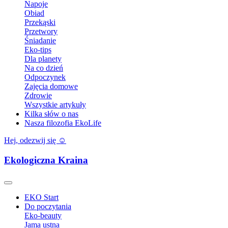
Napoje
Obiad
Przekąski
Przetwory
Śniadanie
Eko-tips
Dla planety
Na co dzień
Odpoczynek
Zajęcia domowe
Zdrowie
Wszystkie artykuły
Kilka słów o nas
Nasza filozofia EkoLife
Hej, odezwij się ☺️
Ekologiczna Kraina
EKO Start
Do poczytania
Eko-beauty
Jama ustna