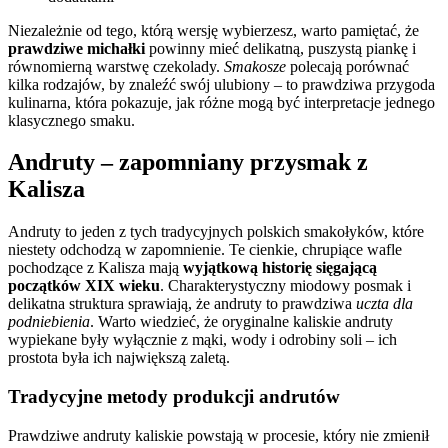
Niezależnie od tego, którą wersję wybierzesz, warto pamiętać, że
prawdziwe michałki
powinny mieć delikatną, puszystą piankę i
równomierną warstwę czekolady.
Smakosze
polecają porównać
kilka rodzajów, by znaleźć swój ulubiony – to prawdziwa przygoda
kulinarna, która pokazuje, jak różne mogą być interpretacje jednego
klasycznego smaku.
Andruty – zapomniany przysmak z
Kalisza
Andruty to jeden z tych tradycyjnych polskich smakołyków, które
niestety odchodzą w zapomnienie. Te cienkie, chrupiące wafle
pochodzące z Kalisza mają
wyjątkową historię sięgającą
początków XIX wieku
. Charakterystyczny miodowy posmak i
delikatna struktura sprawiają, że andruty to prawdziwa
uczta dla
podniebienia
. Warto wiedzieć, że oryginalne kaliskie andruty
wypiekane były wyłącznie z mąki, wody i odrobiny soli – ich
prostota była ich największą zaletą.
Tradycyjne metody produkcji andrutów
Prawdziwe andruty kaliskie powstają w procesie, który nie zmienił