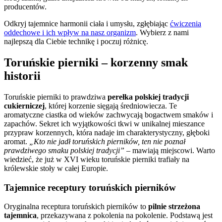
producentów.
Odkryj tajemnice harmonii ciała i umysłu, zgłębiając
ćwiczenia
oddechowe i ich wpływ na nasz organizm
. Wybierz z nami
najlepszą dla Ciebie technikę i poczuj różnicę.
Toruńskie pierniki – korzenny smak
historii
Toruńskie pierniki to prawdziwa
perełka polskiej tradycji
cukierniczej
, której korzenie sięgają średniowiecza. Te
aromatyczne ciastka od wieków zachwycają bogactwem smaków i
zapachów. Sekret ich wyjątkowości tkwi w unikalnej mieszance
przypraw korzennych, która nadaje im charakterystyczny, głęboki
aromat.
„Kto nie jadł toruńskich pierników, ten nie poznał
prawdziwego smaku polskiej tradycji”
– mawiają miejscowi. Warto
wiedzieć, że już w XVI wieku toruńskie pierniki trafiały na
królewskie stoły w całej Europie.
Tajemnice receptury toruńskich pierników
Oryginalna receptura toruńskich pierników to
pilnie strzeżona
tajemnica
, przekazywana z pokolenia na pokolenie. Podstawą jest