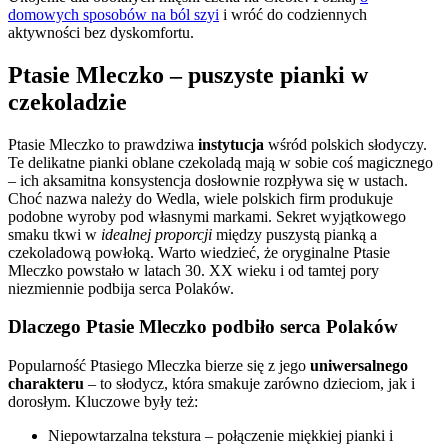
domowych sposobów na ból szyi
i wróć do codziennych
aktywności bez dyskomfortu.
Ptasie Mleczko – puszyste pianki w
czekoladzie
Ptasie Mleczko to prawdziwa
instytucja
wśród polskich słodyczy.
Te delikatne pianki oblane czekoladą mają w sobie coś magicznego
– ich aksamitna konsystencja dosłownie rozpływa się w ustach.
Choć nazwa należy do Wedla, wiele polskich firm produkuje
podobne wyroby pod własnymi markami. Sekret wyjątkowego
smaku tkwi w
idealnej proporcji
między puszystą pianką a
czekoladową powłoką. Warto wiedzieć, że oryginalne Ptasie
Mleczko powstało w latach 30. XX wieku i od tamtej pory
niezmiennie podbija serca Polaków.
Dlaczego Ptasie Mleczko podbiło serca Polaków
Popularność Ptasiego Mleczka bierze się z jego
uniwersalnego
charakteru
– to słodycz, która smakuje zarówno dzieciom, jak i
dorosłym. Kluczowe były też:
Niepowtarzalna tekstura – połączenie miękkiej pianki i