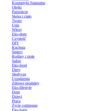
Kosmetyki Naturalne
Olejki
Paznokcie
Skóra i ciało
Twarz
Usta
Włosy
Eko-dom
Czystość
DIY
Kuchnia
Śmieci
Rośliny i zioła
Salon
Eko-food
Diety
Słodycze
Urządzenia
Zdrowe produkty
Eko-lifestyle
Dom
Dzieci
Praca
Życie codzienne
Eko-logia