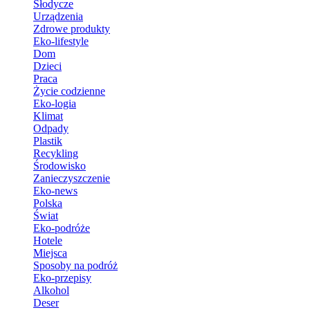
Słodycze
Urządzenia
Zdrowe produkty
Eko-lifestyle
Dom
Dzieci
Praca
Życie codzienne
Eko-logia
Klimat
Odpady
Plastik
Recykling
Środowisko
Zanieczyszczenie
Eko-news
Polska
Świat
Eko-podróże
Hotele
Miejsca
Sposoby na podróż
Eko-przepisy
Alkohol
Deser