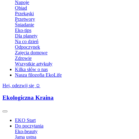
Napoje
Obiad
Przekąski
Przetwory
Śniadanie
Eko-tips
Dla planety
Na co dzień
Odpoczynek
Zajęcia domowe
Zdrowie
Wszystkie artykuły
Kilka słów o nas
Nasza filozofia EkoLife
Hej, odezwij się ☺️
Ekologiczna Kraina
EKO Start
Do poczytania
Eko-beauty
Jama ustna