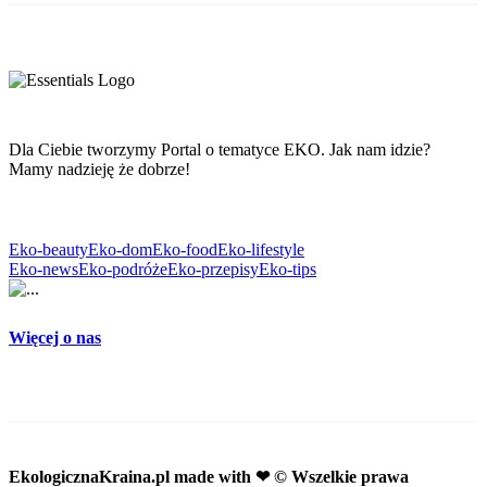
Dla Ciebie tworzymy Portal o tematyce EKO. Jak nam idzie?
Mamy nadzieję że dobrze!
Eko-beauty
Eko-dom
Eko-food
Eko-lifestyle
Eko-news
Eko-podróże
Eko-przepisy
Eko-tips
Więcej o nas
EkologicznaKraina.pl
made with ❤ © Wszelkie prawa