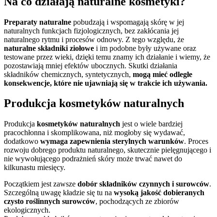
Na co działają naturalne kosmetyki?
Preparaty naturalne
pobudzają i wspomagają skórę w jej
naturalnych funkcjach fizjologicznych, bez zakłócania jej
naturalnego rytmu i procesów odnowy. Z tego względu, że
naturalne składniki ziołowe
i im podobne były używane oraz
testowane przez wieki, dzięki temu znamy ich działanie i wiemy, że
pozostawiają mniej efektów ubocznych. Skutki działania
składników chemicznych, syntetycznych,
mogą mieć odległe
konsekwencje, które nie ujawniają się w trakcie ich używania.
Produkcja kosmetyków naturalnych
Produkcja
kosmetyków naturalnych
jest o wiele bardziej
pracochłonna i skomplikowana, niż mogłoby się wydawać,
dodatkowo
wymaga zapewnienia sterylnych warunków
. Proces
rozwoju dobrego produktu naturalnego, skutecznie pielęgnującego i
nie wywołującego podrażnień skóry może trwać nawet do
kilkunastu miesięcy.
Początkiem jest zawsze
dobór składników czynnych i surowców
.
Szczególną uwagę kładzie się tu na
wysoką jakość dobieranych
czysto roślinnych surowców
, pochodzących ze zbiorów
ekologicznych.