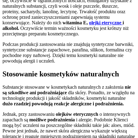
się, oczywiście w ograniczonych ilościach, emulgatory uzyskane z
naturalnych substancji, czyli wosk i oleje pszczele, tłuszcze,
proteiny, sacharydy, lanolinę, lecytynę. Trwałość produktu oraz
ochronę przed zanieczyszczeniami zapewniają systemu
konserwujące. Należy do nich
witamina E,
olejki eteryczne
i
alkohol.
Oczywiście termin ważności kosmetyku jest krótszy niż
przeciętnego preparatu kosmetycznego.
Podczas produkcji zastosowania nie znajdują syntetyczne barwniki,
syntetyczne substancje zapachowe, parafina, silikon, formalina czy
pochodne ropy naftowej. Dzięki temu kosmetyki naturalne nie
powodują alergii i uczuleń.
Stosowanie kosmetyków naturalnych
Substancje stosowane w kosmetykach naturalnych z założenia
nie
są szkodliwe ani podrażniające
dla skóry. Ponadto, ze względu na
technologię produkcji i jakość składników, kosmetyki naturalne
dużo rzadziej powodują reakcje alergiczne i podrażnienia.
Jednak, przy zastosowaniu
olejków eterycznych
o intensywnych
zapachach są
możliwe podrażnienia
i alergie. Podobnie Klienci
mogą być uczuleni na poszczególne składniki takie jak: aloes, miód.
Pewne jest jednak, że nawet skóra alergiczna wykazuje większą
tolerancję i reaguje mniejszym podrażnieniem na składniki naturalne