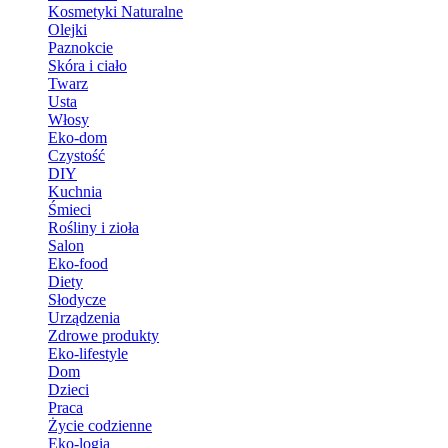
Kosmetyki Naturalne
Olejki
Paznokcie
Skóra i ciało
Twarz
Usta
Włosy
Eko-dom
Czystość
DIY
Kuchnia
Śmieci
Rośliny i zioła
Salon
Eko-food
Diety
Słodycze
Urządzenia
Zdrowe produkty
Eko-lifestyle
Dom
Dzieci
Praca
Życie codzienne
Eko-logia