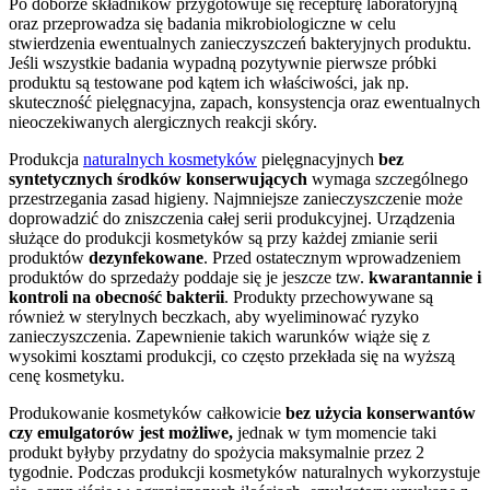
Po doborze składników przygotowuje się recepturę laboratoryjną
oraz przeprowadza się badania mikrobiologiczne w celu
stwierdzenia ewentualnych zanieczyszczeń bakteryjnych produktu.
Jeśli wszystkie badania wypadną pozytywnie pierwsze próbki
produktu są testowane pod kątem ich właściwości, jak np.
skuteczność pielęgnacyjna, zapach, konsystencja oraz ewentualnych
nieoczekiwanych alergicznych reakcji skóry.
Produkcja
naturalnych kosmetyków
pielęgnacyjnych
bez
syntetycznych środków konserwujących
wymaga szczególnego
przestrzegania zasad higieny. Najmniejsze zanieczyszczenie może
doprowadzić do zniszczenia całej serii produkcyjnej. Urządzenia
służące do produkcji kosmetyków są przy każdej zmianie serii
produktów
dezynfekowane
. Przed ostatecznym wprowadzeniem
produktów do sprzedaży poddaje się je jeszcze tzw.
kwarantannie i
kontroli na obecność bakterii
. Produkty przechowywane są
również w sterylnych beczkach, aby wyeliminować ryzyko
zanieczyszczenia. Zapewnienie takich warunków wiąże się z
wysokimi kosztami produkcji, co często przekłada się na wyższą
cenę kosmetyku.
Produkowanie kosmetyków całkowicie
bez użycia konserwantów
czy emulgatorów jest możliwe,
jednak w tym momencie taki
produkt byłyby przydatny do spożycia maksymalnie przez 2
tygodnie. Podczas produkcji kosmetyków naturalnych wykorzystuje