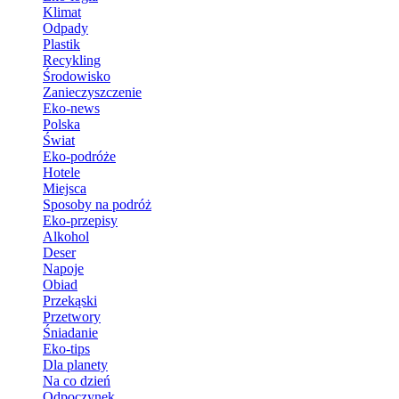
Klimat
Odpady
Plastik
Recykling
Środowisko
Zanieczyszczenie
Eko-news
Polska
Świat
Eko-podróże
Hotele
Miejsca
Sposoby na podróż
Eko-przepisy
Alkohol
Deser
Napoje
Obiad
Przekąski
Przetwory
Śniadanie
Eko-tips
Dla planety
Na co dzień
Odpoczynek