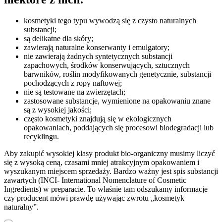
kosmetyki tego typu wywodzą się z czysto naturalnych
substancji;
są delikatne dla skóry;
zawierają naturalne konserwanty i emulgatory;
nie zawierają żadnych syntetycznych substancji
zapachowych, środków konserwujących, sztucznych
barwników, roślin modyfikowanych genetycznie, substancji
pochodzących z ropy naftowej;
nie są testowane na zwierzętach;
zastosowane substancje, wymienione na opakowaniu znane
są z wysokiej jakości;
często kosmetyki znajdują się w ekologicznych
opakowaniach, poddających się procesowi biodegradacji lub
recyklingu.
Aby zakupić wysokiej klasy produkt bio-organiczny musimy liczyć
się z wysoką ceną, czasami mniej atrakcyjnym opakowaniem i
wyszukanym miejscem sprzedaży. Bardzo ważny jest spis substancji
zawartych (INCI- International Nomenclature of Cosmetic
Ingredients) w preparacie. To właśnie tam odszukamy informacje
czy producent mówi prawdę używając zwrotu „kosmetyk
naturalny”.