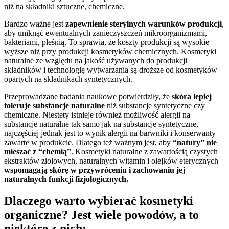
niż na składniki sztuczne, chemiczne.
Bardzo ważne jest
zapewnienie sterylnych warunków produkcji
,
aby uniknąć ewentualnych zanieczyszczeń mikroorganizmami,
bakteriami, pleśnią. To sprawia, że koszty produkcji są wysokie –
wyższe niż przy produkcji kosmetyków chemicznych. Kosmetyki
naturalne ze względu na jakość używanych do produkcji
składników i technologię wytwarzania są droższe od kosmetyków
opartych na składnikach syntetycznych.
Przeprowadzane badania naukowe potwierdziły, że
skóra lepiej
toleruje substancje naturalne
niż substancje syntetyczne czy
chemiczne. Niestety istnieje również możliwość alergii na
substancje naturalne tak samo jak na substancje syntetyczne,
najczęściej jednak jest to wynik alergii na barwniki i konserwanty
zawarte w produkcie. Dlatego też ważnym jest, aby
“natury” nie
mieszać z “chemią”
. Kosmetyki naturalne z zawartością czystych
ekstraktów ziołowych, naturalnych witamin i olejków eterycznych –
wspomagają skórę w przywróceniu i zachowaniu jej
naturalnych funkcji fizjologicznych.
Dlaczego warto wybierać kosmetyki
organiczne? Jest wiele powodów, a to
niektóre z nich: