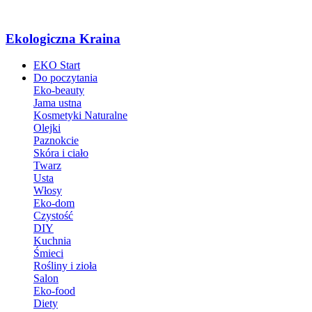
Ekologiczna Kraina
EKO Start
Do poczytania
Eko-beauty
Jama ustna
Kosmetyki Naturalne
Olejki
Paznokcie
Skóra i ciało
Twarz
Usta
Włosy
Eko-dom
Czystość
DIY
Kuchnia
Śmieci
Rośliny i zioła
Salon
Eko-food
Diety