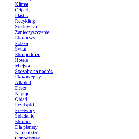
Klimat
Odpady
Plastik
Recykling
Środowisko
Zanieczyszczenie
Eko-news
Polska
Świat
Eko-podróże
Hotele
Miejsca
Sposoby na podróż
Eko-przepisy
Alkohol
Deser
Napoje
Obiad
Przekąski
Przetwory
Śniadanie
Eko-tips
Dla planety
Na co dzień
Odpoczynek