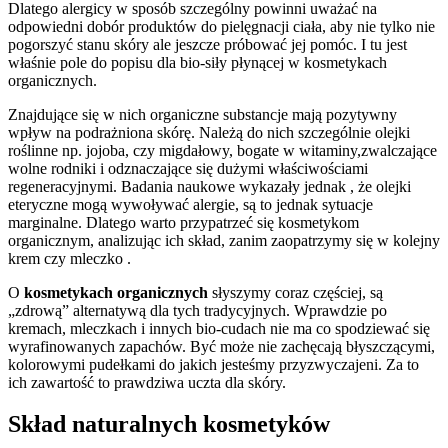
Dlatego alergicy w sposób szczególny powinni uważać na
odpowiedni dobór produktów do pielęgnacji ciała, aby nie tylko nie
pogorszyć stanu skóry ale jeszcze próbować jej pomóc. I tu jest
właśnie pole do popisu dla bio-siły płynącej w kosmetykach
organicznych.
Znajdujące się w nich organiczne substancje mają pozytywny
wpływ na podrażniona skórę. Należą do nich szczególnie olejki
roślinne np. jojoba, czy migdałowy, bogate w witaminy,zwalczające
wolne rodniki i odznaczające się dużymi właściwościami
regeneracyjnymi. Badania naukowe wykazały jednak , że olejki
eteryczne mogą wywoływać alergie, są to jednak sytuacje
marginalne. Dlatego warto przypatrzeć się kosmetykom
organicznym, analizując ich skład, zanim zaopatrzymy się w kolejny
krem czy mleczko .
O
kosmetykach organicznych
słyszymy coraz częściej, są
„zdrową” alternatywą dla tych tradycyjnych. Wprawdzie po
kremach, mleczkach i innych bio-cudach nie ma co spodziewać się
wyrafinowanych zapachów. Być może nie zachęcają błyszczącymi,
kolorowymi pudełkami do jakich jesteśmy przyzwyczajeni. Za to
ich zawartość to prawdziwa uczta dla skóry.
Skład naturalnych kosmetyków