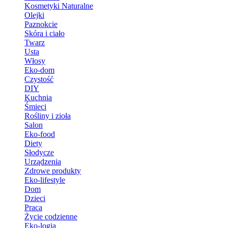
Kosmetyki Naturalne
Olejki
Paznokcie
Skóra i ciało
Twarz
Usta
Włosy
Eko-dom
Czystość
DIY
Kuchnia
Śmieci
Rośliny i zioła
Salon
Eko-food
Diety
Słodycze
Urządzenia
Zdrowe produkty
Eko-lifestyle
Dom
Dzieci
Praca
Życie codzienne
Eko-logia