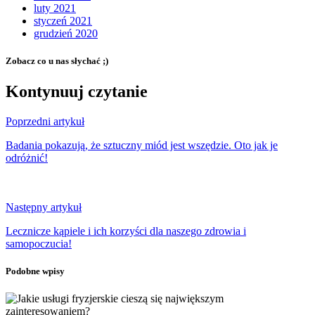
luty 2021
styczeń 2021
grudzień 2020
Zobacz co u nas słychać ;)
Kontynuuj czytanie
Poprzedni artykuł
Badania pokazują, że sztuczny miód jest wszędzie. Oto jak je
odróżnić!
Następny artykuł
Lecznicze kąpiele i ich korzyści dla naszego zdrowia i
samopoczucia!
Podobne wpisy