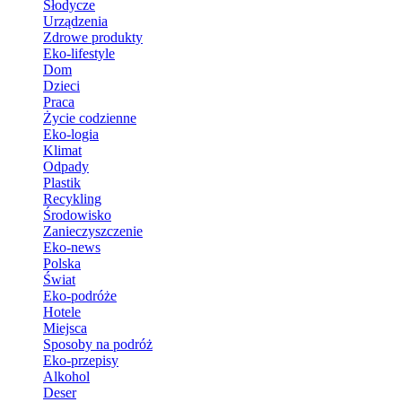
Słodycze
Urządzenia
Zdrowe produkty
Eko-lifestyle
Dom
Dzieci
Praca
Życie codzienne
Eko-logia
Klimat
Odpady
Plastik
Recykling
Środowisko
Zanieczyszczenie
Eko-news
Polska
Świat
Eko-podróże
Hotele
Miejsca
Sposoby na podróż
Eko-przepisy
Alkohol
Deser