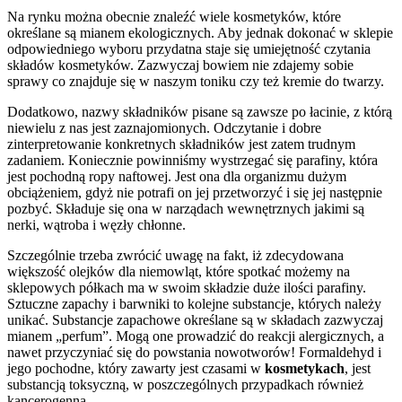
Na rynku można obecnie znaleźć wiele kosmetyków, które
określane są mianem ekologicznych. Aby jednak dokonać w sklepie
odpowiedniego wyboru przydatna staje się umiejętność czytania
składów kosmetyków. Zazwyczaj bowiem nie zdajemy sobie
sprawy co znajduje się w naszym toniku czy też kremie do twarzy.
Dodatkowo, nazwy składników pisane są zawsze po łacinie, z którą
niewielu z nas jest zaznajomionych. Odczytanie i dobre
zinterpretowanie konkretnych składników jest zatem trudnym
zadaniem. Koniecznie powinniśmy wystrzegać się parafiny, która
jest pochodną ropy naftowej. Jest ona dla organizmu dużym
obciążeniem, gdyż nie potrafi on jej przetworzyć i się jej następnie
pozbyć. Składuje się ona w narządach wewnętrznych jakimi są
nerki, wątroba i węzły chłonne.
Szczególnie trzeba zwrócić uwagę na fakt, iż zdecydowana
większość olejków dla niemowląt, które spotkać możemy na
sklepowych półkach ma w swoim składzie duże ilości parafiny.
Sztuczne zapachy i barwniki to kolejne substancje, których należy
unikać. Substancje zapachowe określane są w składach zazwyczaj
mianem „perfum”. Mogą one prowadzić do reakcji alergicznych, a
nawet przyczyniać się do powstania nowotworów! Formaldehyd i
jego pochodne, który zawarty jest czasami w
kosmetykach
, jest
substancją toksyczną, w poszczególnych przypadkach również
kancerogenną.