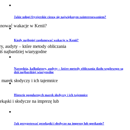
Jakie usługi fryzjerskie cieszą się największym zainteresowaniem?
Kiedy najlepiej zaplanować wakacje w Kenii?
Narzędzia, kalkulatory, audyty – które metody obliczania śladu węglowego są
dziś najbardziej wiarygodne
Historie popularnych marek słodyczy i ich tajemnice
Jak przygotować przekąski i słodycze na imprezę lub spotkanie?