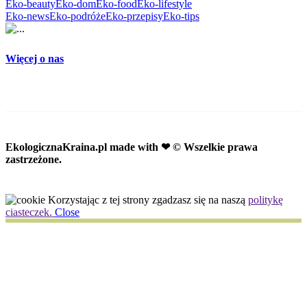
Eko-beauty
Eko-dom
Eko-food
Eko-lifestyle
Eko-news
Eko-podróże
Eko-przepisy
Eko-tips
Więcej o nas
EkologicznaKraina.pl
made with ❤ © Wszelkie prawa
zastrzeżone.
Korzystając z tej strony zgadzasz się na naszą
politykę
ciasteczek.
Close