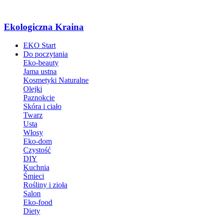
Ekologiczna Kraina
EKO Start
Do poczytania
Eko-beauty
Jama ustna
Kosmetyki Naturalne
Olejki
Paznokcie
Skóra i ciało
Twarz
Usta
Włosy
Eko-dom
Czystość
DIY
Kuchnia
Śmieci
Rośliny i zioła
Salon
Eko-food
Diety