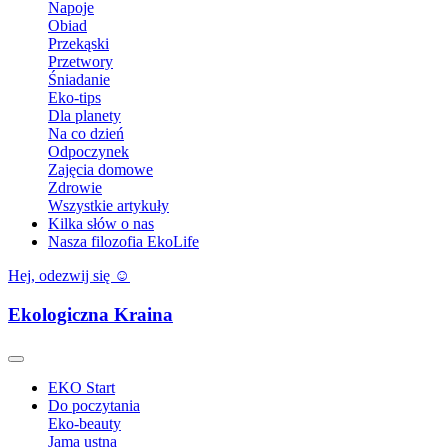
Napoje
Obiad
Przekąski
Przetwory
Śniadanie
Eko-tips
Dla planety
Na co dzień
Odpoczynek
Zajęcia domowe
Zdrowie
Wszystkie artykuły
Kilka słów o nas
Nasza filozofia EkoLife
Hej, odezwij się ☺️
Ekologiczna Kraina
EKO Start
Do poczytania
Eko-beauty
Jama ustna