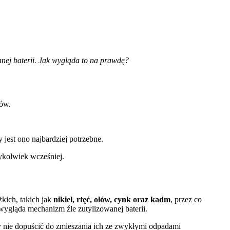
wanej baterii. Jak wygląda to na prawdę?
tów.
 jest ono najbardziej potrzebne.
ykolwiek wcześniej.
ich, takich jak
nikiel, rtęć, ołów, cynk oraz kadm
, przez co
wygląda mechanizm źle zutylizowanej baterii.
y nie dopuścić do zmieszania ich ze zwykłymi odpadami