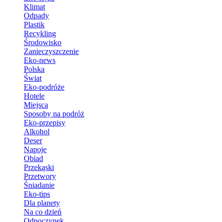
Klimat
Odpady
Plastik
Recykling
Środowisko
Zanieczyszczenie
Eko-news
Polska
Świat
Eko-podróże
Hotele
Miejsca
Sposoby na podróż
Eko-przepisy
Alkohol
Deser
Napoje
Obiad
Przekąski
Przetwory
Śniadanie
Eko-tips
Dla planety
Na co dzień
Odpoczynek