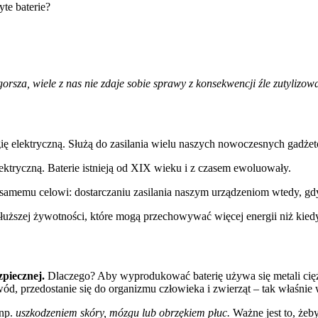
 gorsza, wiele z nas nie zdaje sobie sprawy z konsekwencji źle zutylizo
rgię elektryczną. Służą do zasilania wielu naszych nowoczesnych gadże
lektryczną. Baterie istnieją od XIX wieku i z czasem ewoluowały.
mu samemu celowi: dostarczaniu zasilania naszym urządzeniom wtedy, gdy
dłuższej żywotności, które mogą przechowywać więcej energii niż kied
zpiecznej.
Dlaczego? Aby wyprodukować baterię używa się metali ciężk
ód, przedostanie się do organizmu człowieka i zwierząt – tak właśnie 
 np.
uszkodzeniem skóry, mózgu lub obrzękiem płuc.
Ważne jest to, żeb