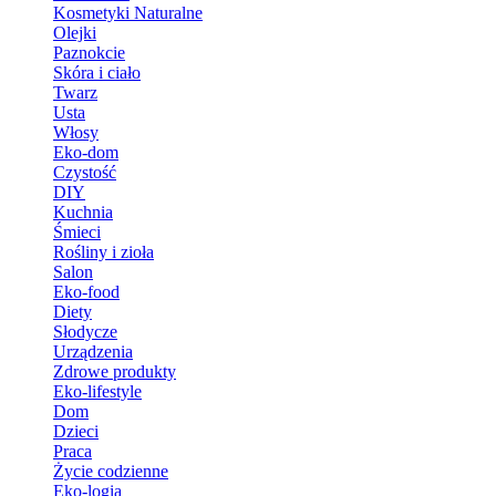
Kosmetyki Naturalne
Olejki
Paznokcie
Skóra i ciało
Twarz
Usta
Włosy
Eko-dom
Czystość
DIY
Kuchnia
Śmieci
Rośliny i zioła
Salon
Eko-food
Diety
Słodycze
Urządzenia
Zdrowe produkty
Eko-lifestyle
Dom
Dzieci
Praca
Życie codzienne
Eko-logia