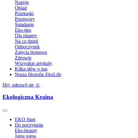
Napoje
Obiad
Przekąski
Przetwory
Śniadanie
Eko-tips
Dla planety
Na co dzień
Odpoczynek
Zajęcia domowe
Zdrowie
Wszystkie artykuły
Kilka słów o nas
Nasza filozofia EkoLife
Hej, odezwij się ☺️
Ekologiczna Kraina
EKO Start
Do poczytania
Eko-beauty
Jama ustna