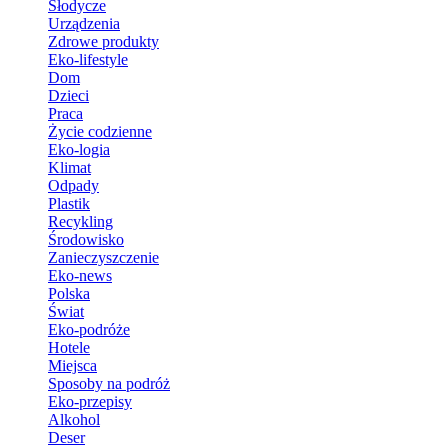
Słodycze
Urządzenia
Zdrowe produkty
Eko-lifestyle
Dom
Dzieci
Praca
Życie codzienne
Eko-logia
Klimat
Odpady
Plastik
Recykling
Środowisko
Zanieczyszczenie
Eko-news
Polska
Świat
Eko-podróże
Hotele
Miejsca
Sposoby na podróż
Eko-przepisy
Alkohol
Deser