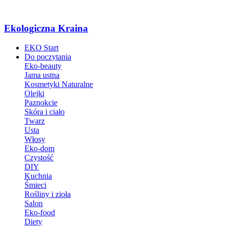
Ekologiczna Kraina
EKO Start
Do poczytania
Eko-beauty
Jama ustna
Kosmetyki Naturalne
Olejki
Paznokcie
Skóra i ciało
Twarz
Usta
Włosy
Eko-dom
Czystość
DIY
Kuchnia
Śmieci
Rośliny i zioła
Salon
Eko-food
Diety