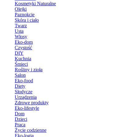
Kosmetyki Naturalne
Olejki
Paznokcie
Skóra i ciało
Twarz
Usta
Włosy
Eko-dom
Czystość
DIY
Kuchnia
Śmieci
Rośliny i zioła
Salon
Eko-food
Diety
Słodycze
Urządzenia
Zdrowe produkty
Eko-lifestyle
Dom
Dzieci
Praca
Życie codzienne
Eko-logia