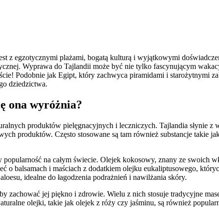
jest z egzotycznymi plażami, bogatą kulturą i wyjątkowymi doświadcze
tycznej. Wyprawa do Tajlandii może być nie tylko fascynującym wakacy
e! Podobnie jak Egipt, który zachwyca piramidami i starożytnymi zab
go dziedzictwa.
ię ona wyróżnia?
ralnych produktów pielęgnacyjnych i leczniczych. Tajlandia słynie z 
owych produktów. Często stosowane są tam również substancje takie jak 
y popularność na całym świecie. Olejek kokosowy, znany ze swoich wł
 o balsamach i maściach z dodatkiem olejku eukaliptusowego, któryc
aloesu, idealne do łagodzenia podrażnień i nawilżania skóry.
by zachować jej piękno i zdrowie. Wielu z nich stosuje tradycyjne masec
turalne olejki, takie jak olejek z róży czy jaśminu, są również popular