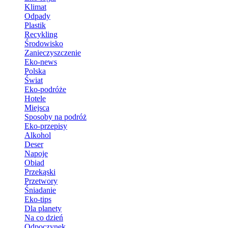
Klimat
Odpady
Plastik
Recykling
Środowisko
Zanieczyszczenie
Eko-news
Polska
Świat
Eko-podróże
Hotele
Miejsca
Sposoby na podróż
Eko-przepisy
Alkohol
Deser
Napoje
Obiad
Przekąski
Przetwory
Śniadanie
Eko-tips
Dla planety
Na co dzień
Odpoczynek