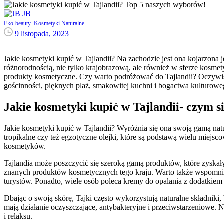
JB
Eko-beauty
Kosmetyki Naturalne
9 listopada, 2023
Jakie kosmetyki kupić w Tajlandii? Na zachodzie jest ona kojarzona 
różnorodnością, nie tylko krajobrazową, ale również w sferze kosme
produkty kosmetyczne. Czy warto podróżować do Tajlandii? Oczywiści
gościnności, pięknych plaż, smakowitej kuchni i bogactwa kulturowe
Jakie kosmetyki kupić w Tajlandii- czym s
Jakie kosmetyki kupić w Tajlandii? Wyróżnia się ona swoją gamą natu
tropikalne czy też egzotyczne olejki, które są podstawą wielu miejsc
kosmetyków.
Tajlandia może poszczycić się szeroką gamą produktów, które zyskał
znanych produktów kosmetycznych tego kraju. Warto także wspomnieć
turystów. Ponadto, wiele osób poleca kremy do opalania z dodatkiem 
Dbając o swoją skórę, Tajki często wykorzystują naturalne składniki, 
mają działanie oczyszczające, antybakteryjne i przeciwstarzeniowe. Na
i relaksu.