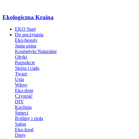
Ekologiczna Kraina
EKO Start
Do poczytania
Eko-beauty
Jama ustna
Kosmetyki Naturalne
Olejki
Paznokcie
Skóra i ciało
Twarz
Usta
Włosy
Eko-dom
Czystość
DIY
Kuchnia
Śmieci
Rośliny i zioła
Salon
Eko-food
Diety