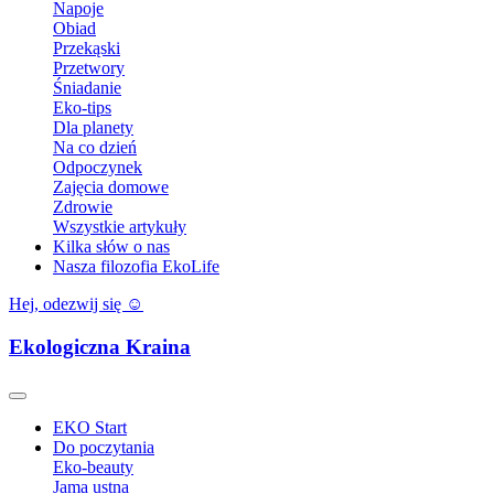
Napoje
Obiad
Przekąski
Przetwory
Śniadanie
Eko-tips
Dla planety
Na co dzień
Odpoczynek
Zajęcia domowe
Zdrowie
Wszystkie artykuły
Kilka słów o nas
Nasza filozofia EkoLife
Hej, odezwij się ☺️
Ekologiczna Kraina
EKO Start
Do poczytania
Eko-beauty
Jama ustna