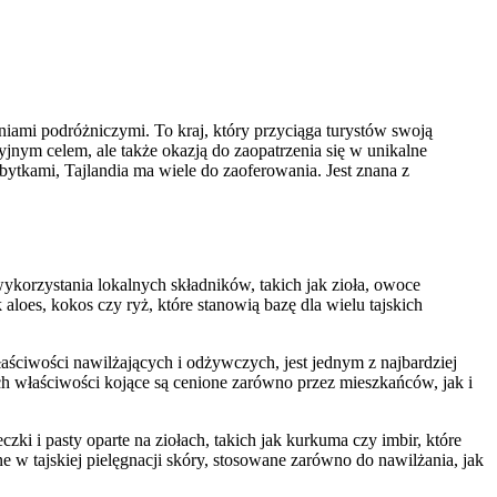
niami podróżniczymi. To kraj, który przyciąga turystów swoją
jnym celem, ale także okazją do zaopatrzenia się w unikalne
ytkami, Tajlandia ma wiele do zaoferowania. Jest znana z
wykorzystania lokalnych składników, takich jak zioła, owoce
aloes, kokos czy ryż, które stanowią bazę dla wielu tajskich
aściwości nawilżających i odżywczych, jest jednym z najbardziej
h właściwości kojące są cenione zarówno przez mieszkańców, jak i
zki i pasty oparte na ziołach, takich jak kurkuma czy imbir, które
ne w tajskiej pielęgnacji skóry, stosowane zarówno do nawilżania, jak