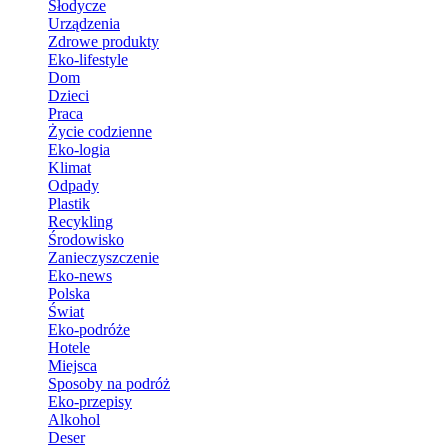
Słodycze
Urządzenia
Zdrowe produkty
Eko-lifestyle
Dom
Dzieci
Praca
Życie codzienne
Eko-logia
Klimat
Odpady
Plastik
Recykling
Środowisko
Zanieczyszczenie
Eko-news
Polska
Świat
Eko-podróże
Hotele
Miejsca
Sposoby na podróż
Eko-przepisy
Alkohol
Deser