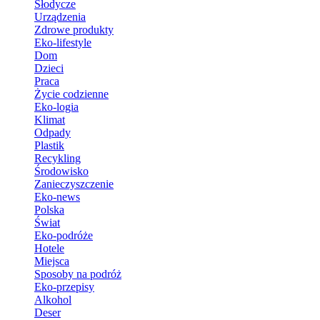
Słodycze
Urządzenia
Zdrowe produkty
Eko-lifestyle
Dom
Dzieci
Praca
Życie codzienne
Eko-logia
Klimat
Odpady
Plastik
Recykling
Środowisko
Zanieczyszczenie
Eko-news
Polska
Świat
Eko-podróże
Hotele
Miejsca
Sposoby na podróż
Eko-przepisy
Alkohol
Deser