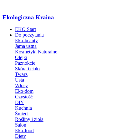
Ekologiczna Kraina
EKO Start
Do poczytania
Eko-beauty
Jama ustna
Kosmetyki Naturalne
Olejki
Paznokcie
Skóra i ciało
Twarz
Usta
Włosy
Eko-dom
Czystość
DIY
Kuchnia
Śmieci
Rośliny i zioła
Salon
Eko-food
Diety