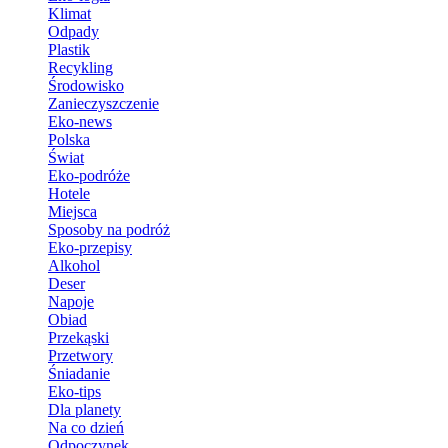
Klimat
Odpady
Plastik
Recykling
Środowisko
Zanieczyszczenie
Eko-news
Polska
Świat
Eko-podróże
Hotele
Miejsca
Sposoby na podróż
Eko-przepisy
Alkohol
Deser
Napoje
Obiad
Przekąski
Przetwory
Śniadanie
Eko-tips
Dla planety
Na co dzień
Odpoczynek