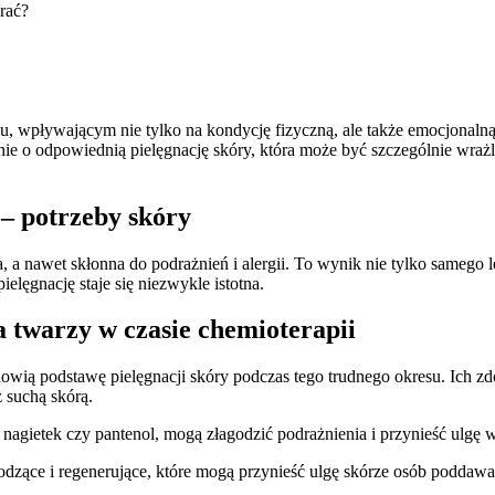
, wpływającym nie tylko na kondycję fizyczną, ale także emocjonalną
banie o odpowiednią pielęgnację skóry, która może być szczególnie wra
 – potrzeby skóry
na, a nawet skłonna do podrażnień i alergii. To wynik nie tylko samego
lęgnację staje się niezwykle istotna.
a twarzy w czasie chemioterapii
tanowią podstawę pielęgnacji skóry podczas tego trudnego okresu. Ic
z suchą skórą.
 nagietek czy pantenol, mogą złagodzić podrażnienia i przynieść ulgę 
godzące i regenerujące, które mogą przynieść ulgę skórze osób poddawa