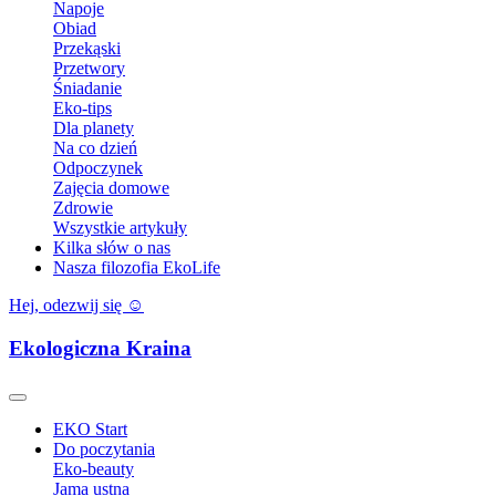
Napoje
Obiad
Przekąski
Przetwory
Śniadanie
Eko-tips
Dla planety
Na co dzień
Odpoczynek
Zajęcia domowe
Zdrowie
Wszystkie artykuły
Kilka słów o nas
Nasza filozofia EkoLife
Hej, odezwij się ☺️
Ekologiczna Kraina
EKO Start
Do poczytania
Eko-beauty
Jama ustna