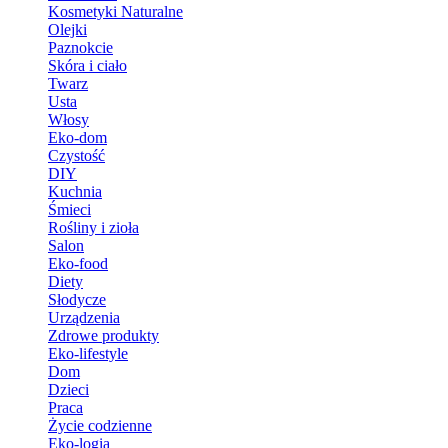
Kosmetyki Naturalne
Olejki
Paznokcie
Skóra i ciało
Twarz
Usta
Włosy
Eko-dom
Czystość
DIY
Kuchnia
Śmieci
Rośliny i zioła
Salon
Eko-food
Diety
Słodycze
Urządzenia
Zdrowe produkty
Eko-lifestyle
Dom
Dzieci
Praca
Życie codzienne
Eko-logia