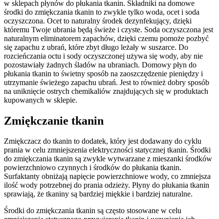
w sklepach płynów do płukania tkanin. Składniki na domowe
środki do zmiękczania tkanin to zwykle tylko woda, ocet i soda
oczyszczona. Ocet to naturalny środek dezynfekujący, dzięki
któremu Twoje ubrania będą świeże i czyste. Soda oczyszczona jest
naturalnym eliminatorem zapachów, dzięki czemu pomoże pozbyć
się zapachu z ubrań, które zbyt długo leżały w suszarce. Do
rozcieńczania octu i sody oczyszczonej używa się wody, aby nie
pozostawiały żadnych śladów na ubraniach. Domowy płyn do
płukania tkanin to świetny sposób na zaoszczędzenie pieniędzy i
utrzymanie świeżego zapachu ubrań. Jest to również dobry sposób
na uniknięcie ostrych chemikaliów znajdujących się w produktach
kupowanych w sklepie.
Zmiękczanie tkanin
Zmiękczacz do tkanin to dodatek, który jest dodawany do cyklu
prania w celu zmniejszenia elektryczności statycznej tkanin. Środki
do zmiękczania tkanin są zwykle wytwarzane z mieszanki środków
powierzchniowo czynnych i środków do płukania tkanin.
Surfaktanty obniżają napięcie powierzchniowe wody, co zmniejsza
ilość wody potrzebnej do prania odzieży. Płyny do płukania tkanin
sprawiają, że tkaniny są bardziej miękkie i bardziej naturalne.
Środki do zmiękczania tkanin są często stosowane w celu