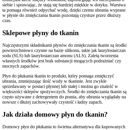
siebie i sprawiając, że stają się bardziej miękkie w dotyku. Warstwa
ta pomaga również odpychać wodę, dzięki czemu ubrania wyprane
w płynie do zmiękczania tkanin pozostają czystsze przez dłuższy
czas.
Sklepowe płyny do tkanin
Najczęstszymi składnikami płynów do zmiękczania tkanin są środki
powierzchniowo czynne na bazie silikonu, takie jak laurylosiarczan
sodu (SLS) lub laurylosiarczan amonu (ALS). Zaletą tworzenia
własnych środków jest brak substancji mogących podrażniać czy
mocnych zapachów.
Płyn do płukania tkanin to produkt, który pomaga zmiękczyć
ubrania, zmniejszając ilość wody w tkaninie. Jest zwykle
sprzedawany w postaci płynnej lub stałej i można go znaleźć w
większości sklepów spożywczych. Środki do zmiękczania tkanin są
często używane z detergentem do prania, aby ubrania wyglądały na
nowsze i dłużej zachowywały czystość i ładny zapach.
Jak działa domowy płyn do tkanin?
Domowy płyn do płukania to świetna alternatywa dla kupowanych