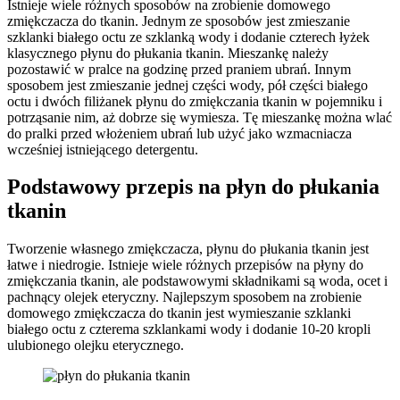
Istnieje wiele różnych sposobów na zrobienie domowego
zmiękczacza do tkanin. Jednym ze sposobów jest zmieszanie
szklanki białego octu ze szklanką wody i dodanie czterech łyżek
klasycznego płynu do płukania tkanin. Mieszankę należy
pozostawić w pralce na godzinę przed praniem ubrań. Innym
sposobem jest zmieszanie jednej części wody, pół części białego
octu i dwóch filiżanek płynu do zmiękczania tkanin w pojemniku i
potrząsanie nim, aż dobrze się wymiesza. Tę mieszankę można wlać
do pralki przed włożeniem ubrań lub użyć jako wzmacniacza
wcześniej istniejącego detergentu.
Podstawowy przepis na płyn do płukania
tkanin
Tworzenie własnego zmiękczacza, płynu do płukania tkanin jest
łatwe i niedrogie. Istnieje wiele różnych przepisów na płyny do
zmiękczania tkanin, ale podstawowymi składnikami są woda, ocet i
pachnący olejek eteryczny. Najlepszym sposobem na zrobienie
domowego zmiękczacza do tkanin jest wymieszanie szklanki
białego octu z czterema szklankami wody i dodanie 10-20 kropli
ulubionego olejku eterycznego.