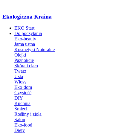
Ekologiczna Kraina
EKO Start
Do poczytania
Eko-beauty
Jama ustna
Kosmetyki Naturalne
Olejki
Paznokcie
Skóra i ciało
Twarz
Usta
Włosy
Eko-dom
Czystość
DIY
Kuchnia
Śmieci
Rośliny i zioła
Salon
Eko-food
Diety