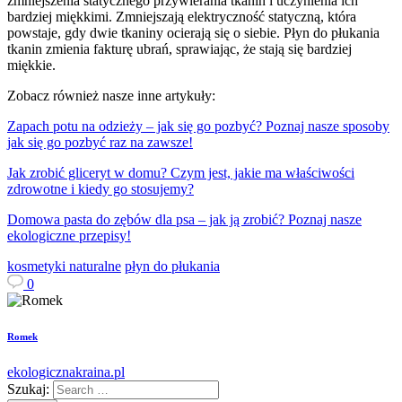
zmniejszenia statycznego przywierania tkanin i uczynienia ich
bardziej miękkimi. Zmniejszają elektryczność statyczną, która
powstaje, gdy dwie tkaniny ocierają się o siebie. Płyn do płukania
tkanin zmienia fakturę ubrań, sprawiając, że stają się bardziej
miękkie.
Zobacz również nasze inne artykuły:
Zapach potu na odzieży – jak się go pozbyć? Poznaj nasze sposoby
jak się go pozbyć raz na zawsze!
Jak zrobić gliceryt w domu? Czym jest, jakie ma właściwości
zdrowotne i kiedy go stosujemy?
Domowa pasta do zębów dla psa – jak ją zrobić? Poznaj nasze
ekologiczne przepisy!
kosmetyki naturalne
płyn do płukania
0
Romek
ekologicznakraina.pl
Szukaj: