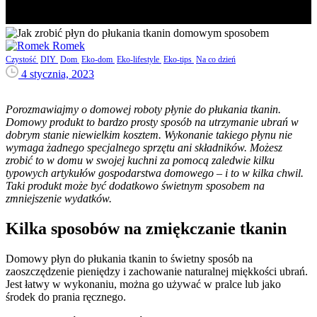
Romek
Czystość
DIY
Dom
Eko-dom
Eko-lifestyle
Eko-tips
Na co dzień
4 stycznia, 2023
Porozmawiajmy o domowej roboty płynie do płukania tkanin.
Domowy produkt to bardzo prosty sposób na utrzymanie ubrań w
dobrym stanie niewielkim kosztem. Wykonanie takiego płynu nie
wymaga żadnego specjalnego sprzętu ani składników. Możesz
zrobić to w domu w swojej kuchni za pomocą zaledwie kilku
typowych artykułów gospodarstwa domowego – i to w kilka chwil.
Taki produkt może być dodatkowo świetnym sposobem na
zmniejszenie wydatków.
Kilka sposobów na zmiękczanie tkanin
Domowy płyn do płukania tkanin to świetny sposób na
zaoszczędzenie pieniędzy i zachowanie naturalnej miękkości ubrań.
Jest łatwy w wykonaniu, można go używać w pralce lub jako
środek do prania ręcznego.