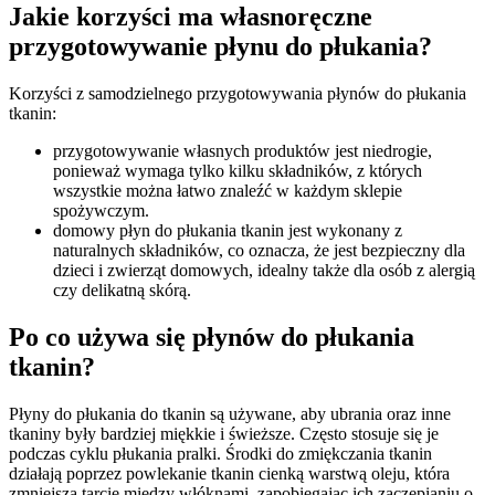
Jakie korzyści ma własnoręczne
przygotowywanie płynu do płukania?
Korzyści z samodzielnego przygotowywania płynów do płukania
tkanin:
przygotowywanie własnych produktów jest niedrogie,
ponieważ wymaga tylko kilku składników, z których
wszystkie można łatwo znaleźć w każdym sklepie
spożywczym.
domowy płyn do płukania tkanin jest wykonany z
naturalnych składników, co oznacza, że jest bezpieczny dla
dzieci i zwierząt domowych, idealny także dla osób z alergią
czy delikatną skórą.
Po co używa się płynów do płukania
tkanin?
Płyny do płukania do tkanin są używane, aby ubrania oraz inne
tkaniny były bardziej miękkie i świeższe. Często stosuje się je
podczas cyklu płukania pralki. Środki do zmiękczania tkanin
działają poprzez powlekanie tkanin cienką warstwą oleju, która
zmniejsza tarcie między włóknami, zapobiegając ich zaczepianiu o