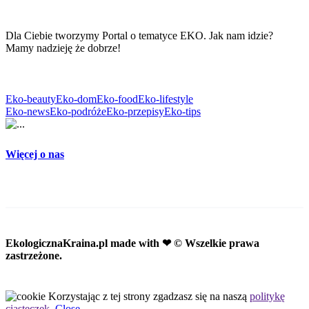
Dla Ciebie tworzymy Portal o tematyce EKO. Jak nam idzie?
Mamy nadzieję że dobrze!
Eko-beauty
Eko-dom
Eko-food
Eko-lifestyle
Eko-news
Eko-podróże
Eko-przepisy
Eko-tips
Więcej o nas
EkologicznaKraina.pl
made with ❤ © Wszelkie prawa
zastrzeżone.
Korzystając z tej strony zgadzasz się na naszą
politykę
ciasteczek.
Close