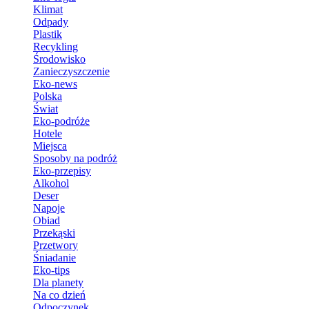
Klimat
Odpady
Plastik
Recykling
Środowisko
Zanieczyszczenie
Eko-news
Polska
Świat
Eko-podróże
Hotele
Miejsca
Sposoby na podróż
Eko-przepisy
Alkohol
Deser
Napoje
Obiad
Przekąski
Przetwory
Śniadanie
Eko-tips
Dla planety
Na co dzień
Odpoczynek