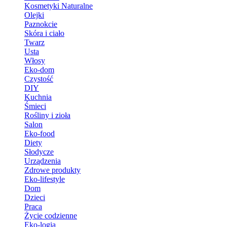
Kosmetyki Naturalne
Olejki
Paznokcie
Skóra i ciało
Twarz
Usta
Włosy
Eko-dom
Czystość
DIY
Kuchnia
Śmieci
Rośliny i zioła
Salon
Eko-food
Diety
Słodycze
Urządzenia
Zdrowe produkty
Eko-lifestyle
Dom
Dzieci
Praca
Życie codzienne
Eko-logia