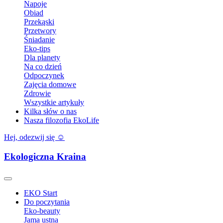
Napoje
Obiad
Przekąski
Przetwory
Śniadanie
Eko-tips
Dla planety
Na co dzień
Odpoczynek
Zajęcia domowe
Zdrowie
Wszystkie artykuły
Kilka słów o nas
Nasza filozofia EkoLife
Hej, odezwij się ☺️
Ekologiczna Kraina
EKO Start
Do poczytania
Eko-beauty
Jama ustna