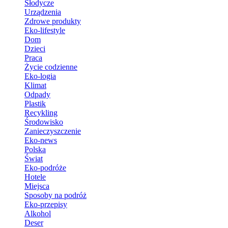
Słodycze
Urządzenia
Zdrowe produkty
Eko-lifestyle
Dom
Dzieci
Praca
Życie codzienne
Eko-logia
Klimat
Odpady
Plastik
Recykling
Środowisko
Zanieczyszczenie
Eko-news
Polska
Świat
Eko-podróże
Hotele
Miejsca
Sposoby na podróż
Eko-przepisy
Alkohol
Deser