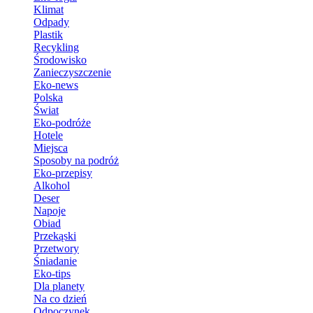
Klimat
Odpady
Plastik
Recykling
Środowisko
Zanieczyszczenie
Eko-news
Polska
Świat
Eko-podróże
Hotele
Miejsca
Sposoby na podróż
Eko-przepisy
Alkohol
Deser
Napoje
Obiad
Przekąski
Przetwory
Śniadanie
Eko-tips
Dla planety
Na co dzień
Odpoczynek