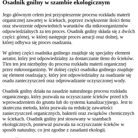
Osadnik gnilny w szambie ekologicznym
Jego głównym celem jest przyspieszenie procesu rozkładu materii
organicznej zawartej w ściekach, poprzez zwiększenie ilości tlenu
oraz stworzenie odpowiednich warunków dla mikroorganizmów
odpowiedzialnych za ten proces. Osadnik gnilny składa się z dwóch
części: górnej, w której następuje proces aeracji oraz dolnej, w
której odbywa się proces osadzania.
W górnej części osadnika gnilnego znajduje się specjalny element
aerator, który jest odpowiedzialny za dostarczanie tlenu do ścieków.
Tlen ten jest niezbędny do procesu rozkładu materii organicznej
przez mikroorganizmy. W dolnej części osadnika gnilnego znajduje
się element osadzający, który jest odpowiedzialny za osadzanie się
osadu zanieczyszczeń oraz odprowadzanie oczyszczonej wody.
Osadnik gnilny działa na zasadzie naturalnego procesu rozkładu
organicznego, który pozwala na oczyszczanie ścieków przed ich
wprowadzeniem do gruntu lub do systemu kanalizacyjnego. Jest to
skuteczna metoda, która pozwala na redukcję zawartości
zanieczyszczeń organicznych, bakterii oraz związków chemicznych
w ściekach. Osadnik gnilny jest stosowany w szambach
ekologicznych, ponieważ pozwala na oczyszczanie ścieków w
sposób naturalny, co jest zgodne z zasadami ekologii.