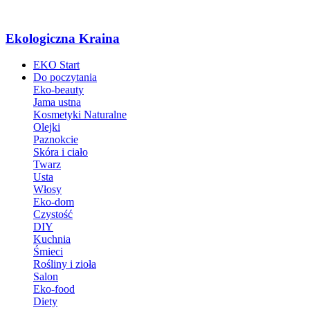
Ekologiczna Kraina
EKO Start
Do poczytania
Eko-beauty
Jama ustna
Kosmetyki Naturalne
Olejki
Paznokcie
Skóra i ciało
Twarz
Usta
Włosy
Eko-dom
Czystość
DIY
Kuchnia
Śmieci
Rośliny i zioła
Salon
Eko-food
Diety