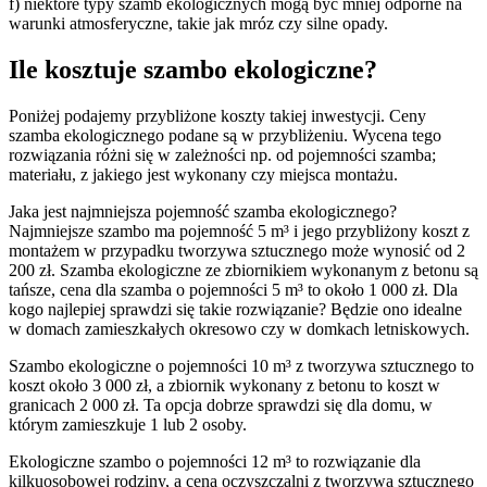
f) niektóre typy szamb ekologicznych mogą być mniej odporne na
warunki atmosferyczne, takie jak mróz czy silne opady.
Ile kosztuje szambo ekologiczne?
Poniżej podajemy przybliżone koszty takiej inwestycji. Ceny
szamba ekologicznego podane są w przybliżeniu. Wycena tego
rozwiązania różni się w zależności np. od pojemności szamba;
materiału, z jakiego jest wykonany czy miejsca montażu.
Jaka jest najmniejsza pojemność szamba ekologicznego?
Najmniejsze szambo ma pojemność 5 m³ i jego przybliżony koszt z
montażem w przypadku tworzywa sztucznego może wynosić od 2
200 zł. Szamba ekologiczne ze zbiornikiem wykonanym z betonu są
tańsze, cena dla szamba o pojemności 5 m³ to około 1 000 zł. Dla
kogo najlepiej sprawdzi się takie rozwiązanie? Będzie ono idealne
w domach zamieszkałych okresowo czy w domkach letniskowych.
Szambo ekologiczne o pojemności 10 m³ z tworzywa sztucznego to
koszt około 3 000 zł, a zbiornik wykonany z betonu to koszt w
granicach 2 000 zł. Ta opcja dobrze sprawdzi się dla domu, w
którym zamieszkuje 1 lub 2 osoby.
Ekologiczne szambo o pojemności 12 m³ to rozwiązanie dla
kilkuosobowej rodziny, a cena oczyszczalni z tworzywa sztucznego