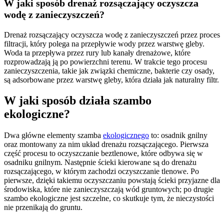
W jaki sposób drenaż rozsączający oczyszcza
wodę z zanieczyszczeń?
Drenaż rozsączający oczyszcza wodę z zanieczyszczeń przez proces
filtracji, który polega na przepływie wody przez warstwę gleby.
Woda ta przepływa przez rury lub kanały drenażowe, które
rozprowadzają ją po powierzchni terenu. W trakcie tego procesu
zanieczyszczenia, takie jak związki chemiczne, bakterie czy osady,
są adsorbowane przez warstwę gleby, która działa jak naturalny filtr.
W jaki sposób działa szambo
ekologiczne?
Dwa główne elementy szamba
ekologicznego
to: osadnik gnilny
oraz montowany za nim układ drenażu rozsączającego. Pierwsza
część procesu to oczyszczanie beztlenowe, które odbywa się w
osadniku gnilnym. Następnie ścieki kierowane są do drenażu
rozsączającego, w którym zachodzi oczyszczanie tlenowe. Po
pierwsze, dzięki takiemu oczyszczaniu powstają ścieki przyjazne dla
środowiska, które nie zanieczyszczają wód gruntowych; po drugie
szambo ekologiczne jest szczelne, co skutkuje tym, że nieczystości
nie przenikają do gruntu.