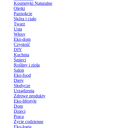
Kosmetyki Naturalne
Olejki
Paznokcie
Skóra i ciało
Twarz
Usta
Włosy
Eko-dom
Czystość
DIY
Kuchnia
Śmieci
Rośliny i zioła
Salon
Eko-food
Diety
Słodycze
Urządzenia
Zdrowe produkty
Eko-lifestyle
Dom
Dzieci
Praca
Życie codzienne
Eko-logia