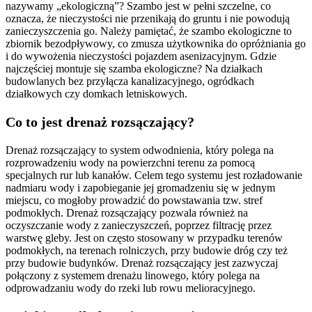
nazywamy „ekologiczną”? Szambo jest w pełni szczelne, co
oznacza, że nieczystości nie przenikają do gruntu i nie powodują
zanieczyszczenia go. Należy pamiętać, że szambo ekologiczne to
zbiornik bezodpływowy, co zmusza użytkownika do opróżniania go
i do wywożenia nieczystości pojazdem asenizacyjnym. Gdzie
najczęściej montuje się szamba ekologiczne? Na działkach
budowlanych bez przyłącza kanalizacyjnego, ogródkach
działkowych czy domkach letniskowych.
Co to jest drenaż rozsączający?
Drenaż rozsączający to system odwodnienia, który polega na
rozprowadzeniu wody na powierzchni terenu za pomocą
specjalnych rur lub kanałów. Celem tego systemu jest rozładowanie
nadmiaru wody i zapobieganie jej gromadzeniu się w jednym
miejscu, co mogłoby prowadzić do powstawania tzw. stref
podmokłych. Drenaż rozsączający pozwala również na
oczyszczanie wody z zanieczyszczeń, poprzez filtrację przez
warstwę gleby. Jest on często stosowany w przypadku terenów
podmokłych, na terenach rolniczych, przy budowie dróg czy też
przy budowie budynków. Drenaż rozsączający jest zazwyczaj
połączony z systemem drenażu linowego, który polega na
odprowadzaniu wody do rzeki lub rowu melioracyjnego.