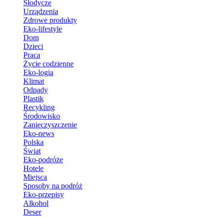
Słodycze
Urządzenia
Zdrowe produkty
Eko-lifestyle
Dom
Dzieci
Praca
Życie codzienne
Eko-logia
Klimat
Odpady
Plastik
Recykling
Środowisko
Zanieczyszczenie
Eko-news
Polska
Świat
Eko-podróże
Hotele
Miejsca
Sposoby na podróż
Eko-przepisy
Alkohol
Deser