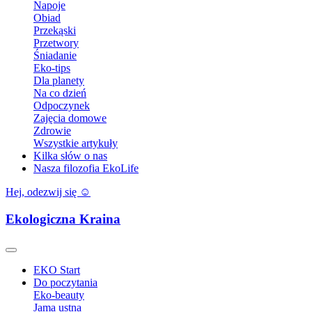
Napoje
Obiad
Przekąski
Przetwory
Śniadanie
Eko-tips
Dla planety
Na co dzień
Odpoczynek
Zajęcia domowe
Zdrowie
Wszystkie artykuły
Kilka słów o nas
Nasza filozofia EkoLife
Hej, odezwij się ☺️
Ekologiczna Kraina
EKO Start
Do poczytania
Eko-beauty
Jama ustna