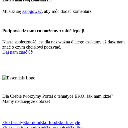
Zostaw nam swój komentarz ;)
Musisz się
zalogować
, aby móc dodać komentarz.
Podpowiedz nam co możemy zrobić lepiej!
Nasza społeczność jest dla nas ważna dlatego czekamy aż dasz nam
znać o czym chciałbyś poczytać.
Daj nam znać 🙂
Dla Ciebie tworzymy Portal o tematyce EKO. Jak nam idzie?
Mamy nadzieję że dobrze!
Eko-beauty
Eko-dom
Eko-food
Eko-lifestyle
Eko-news
Eko-podróże
Eko-przepisy
Eko-tips