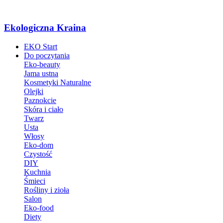
Ekologiczna Kraina
EKO Start
Do poczytania
Eko-beauty
Jama ustna
Kosmetyki Naturalne
Olejki
Paznokcie
Skóra i ciało
Twarz
Usta
Włosy
Eko-dom
Czystość
DIY
Kuchnia
Śmieci
Rośliny i zioła
Salon
Eko-food
Diety