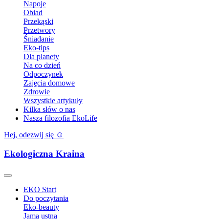
Napoje
Obiad
Przekąski
Przetwory
Śniadanie
Eko-tips
Dla planety
Na co dzień
Odpoczynek
Zajęcia domowe
Zdrowie
Wszystkie artykuły
Kilka słów o nas
Nasza filozofia EkoLife
Hej, odezwij się ☺️
Ekologiczna Kraina
EKO Start
Do poczytania
Eko-beauty
Jama ustna