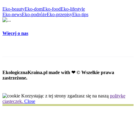
Eko-beauty
Eko-dom
Eko-food
Eko-lifestyle
Eko-news
Eko-podróże
Eko-przepisy
Eko-tips
Więcej o nas
EkologicznaKraina.pl
made with ❤ © Wszelkie prawa
zastrzeżone.
Korzystając z tej strony zgadzasz się na naszą
politykę
ciasteczek.
Close