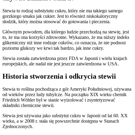
Stewia to rodzaj substytutu cukru, który nie ma takiego samego
gorzkiego smaku jak cukier. Jest to również niskokaloryczny
słodzik, który można stosować do gotowania i pieczenia.
Głównym powodem, dla którego ludzie przechodzą na stewię, jest
to, że ma ona korzyści zdrowotne. Wykazano, że ma niższy indeks
glikemiczny niż inne rodzaje cukrów, co oznacza, że nie podnosi
poziomu glukozy we krwi tak bardzo, jak inne cukry.
Stewia została zatwierdzona przez FDA w Japonii i wielu krajach
europejskich, ale nadal nie jest jeszcze zatwierdzona w USA.
Historia stworzenia i odkrycia stewii
Stewia to roślina pochodząca z gór Ameryki Południowej, używana
od wieków przez ludy tubylcze. Na początku XIX wieku chemik
Friedrich Wöhler był w stanie wyizolować i zsyntetyzować
składniki chemiczne stewii.
Stewia jest używana jako substytut cukru w Japonii od lat 60. XX
wieku, a w 2008 r. stała się powszechnie dostępna w Stanach
Zjednoczonych.