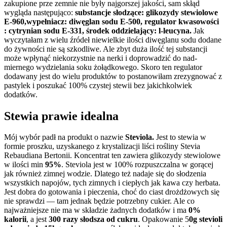
zaku­pi­one prze zem­nie nie były naj­gorszej jakości, sam skłąd
wygląda następu­jąco:
sub­stancje słodzące: glikozydy stewiolowe
E-960,wypełniacz: diwęglan sodu E-500, reg­u­la­tor kwa­sowości
: cytryn­ian sodu E-331, środek odd­ziela­jący: l-leucyna.
Jak
wyczy­tałam z wielu źródeł niewielkie ilości diwęglanu sodu dodane
do żywności nie są szkodliwe. Ale zbyt duża ilość tej sub­stancji
może wpłynąć nieko­rzyst­nie na nerki i doprowadzić do nad­
miernego wydziela­nia soku żołąd­kowego. Skoro ten reg­u­la­tor
dodawany jest do wielu pro­duk­tów to postanow­iłam zrezyg­nować z
pastylek i poszukać 100% czys­tej stewii bez jakichkol­wiek
dodatków.
Stewia prawie idealna
Mój wybór padł na pro­dukt o nazwie
Ste­vi­ola.
Jest to stewia w
formie proszku, uzyskanego z krys­tal­iza­cji liści rośliny Ste­via
Rebau­di­ana Bertonii. Kon­cen­trat ten zaw­iera glikozydy stewiolowe
w ilości min
95%
. Ste­vi­ola jest w 100% roz­puszczalna w gorącej
jak również zim­nej wodzie. Dlat­ego też nadaje się do słodzenia
wszys­t­kich napo­jów, tych zim­nych i ciepłych jak kawa czy herbata.
Jest dobra do gotowa­nia i pieczenia, choć do ciast drożdżowych się
nie sprawdzi — tam jed­nak będzie potrzebny cukier. Ale co
najważniejsze nie ma w składzie żad­nych dodatków i ma
0%
kalorii
, a jest
300 razy słod­sza od cukru
. Opakowanie 5
0g ste­vi­oli