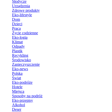
Słodycze
Urządzenia
Zdrowe produkty
Eko-lifestyle
Dom
Dzieci
Praca
Życie codzienne
Eko-logia
Klimat
Odpady
Plastik
Recykling
Środowisko
Zanieczyszczenie
Eko-news
Polska
Świat
Eko-podróże
Hotele
Miejsca
Sposoby na podróż
Eko-przepisy
Alkohol
Deser