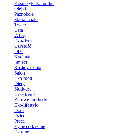
Kosmetyki Naturalne
Olejki
Paznokcie
Skóra i ciało
Twarz
Usta
Włosy
Eko-dom
Czystość
DIY
Kuchnia
Śmieci
Rośliny i zioła
Salon
Eko-food
Diety
Słodycze
Urządzenia
Zdrowe produkty
Eko-lifestyle
Dom
Dzieci
Praca
Życie codzienne
Eko-logia