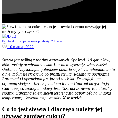
JB
Eko-food
Eko-tips
Zdrowe produkty
Zdrowie
10 marca, 2022
Stewia jest rośliną z rodziny astrowatych. Spośród 110 gatunków,
które zostały prze­badane tylko 19 z nich wykazały właś­ci­wości
słodzące. Najsłod­szym gatunkiem okazała się Ste­via rebau­di­ana i to
o niej mówi się skró­towo po prostu stewia. Roślina ta pochodzi z
Parag­waju i upraw­iana jest już od setek lat. Ze względu na
ogromną słodycz rdzenne plemiona Indian Guarani nazy­wają ją
Caa-chee, co znaczy miodowy liść. Ekstrakt ze stewii to nat­u­ralny
słodzik. Ogromną zaletą stewii jest jej duża odporność na wysoką
tem­per­aturę i świetna roz­puszczal­ność w wodzie.
Co to jest stewia i dlaczego należy jej
używać zamiast cukru?