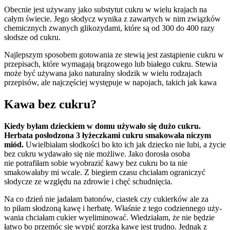
Obecnie jest używany jako substytut cukru w wielu krajach na
całym świecie. Jego słodycz wynika z zawartych w nim związków
chemicznych zwanych glikozydami, które są od 300 do 400 razy
słodsze od cukru.
Najlepszym sposobem gotowania ze stewią jest zastąpienie cukru w
przepisach, które wymagają brązowego lub białego cukru. Stewia
może być używana jako naturalny słodzik w wielu rodzajach
przepisów, ale najczęściej występuje w napojach, takich jak kawa
Kawa bez cukru?
Kiedy byłam dzieck­iem w domu uży­wało się dużo cukru.
Herbata posłod­zona 3 łyżeczkami cukru smakowała niczym
miód.
Uwiel­bi­ałam słod­kości bo kto ich jak dziecko nie lubi, a życie
bez cukru wydawało się nie możliwe. Jako dorosła osoba
nie potrafiłam sobie wyobrazić kawy bez cukru bo ta nie
smakowałaby mi wcale. Z biegiem czasu chci­ałam ograniczyć
słody­cze ze względu na zdrowie i chęć schud­nię­cia.
Na co dzień nie jadałam batonów, ciastek czy cukierków ale za
to piłam słod­zoną kawę i herbatę. Właśnie z tego codzi­en­nego uży­
wa­nia chci­ałam cukier wye­lim­i­nować. Wiedzi­ałam, że nie będzie
łatwo bo przemóc się wypić gorzką kawę jest trudno. Jed­nak z