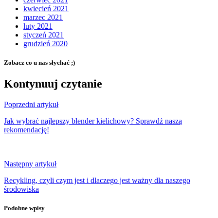
kwiecień 2021
marzec 2021
luty 2021
styczeń 2021
grudzień 2020
Zobacz co u nas słychać ;)
Kontynuuj czytanie
Poprzedni artykuł
Jak wybrać najlepszy blender kielichowy? Sprawdź naszą
rekomendację!
Następny artykuł
Recykling, czyli czym jest i dlaczego jest ważny dla naszego
środowiska
Podobne wpisy