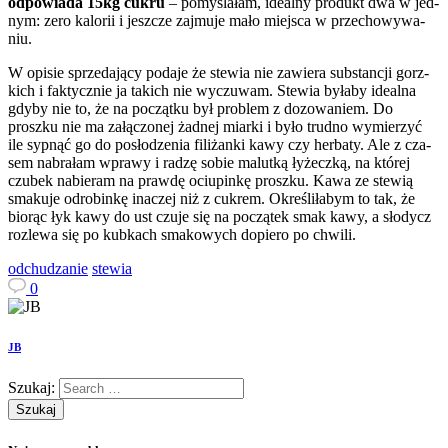
odpowiada 15kg cukru
– pomyślałam, ide­alny pro­dukt dwa w jed­
nym: zero kalorii i jeszcze zaj­muje mało miejsca w prze­chowywa­
niu.
W opisie sprzeda­jący podaje że stewia nie zaw­iera sub­stancji gorz­
kich i fak­ty­cznie ja takich nie wyczuwam. Stewia byłaby ide­alna
gdyby nie to, że na początku był prob­lem z dozowaniem. Do
proszku nie ma załąc­zonej żad­nej miarki i było trudno wymierzyć
ile syp­nąć go do posłodzenia fil­iżanki kawy czy herbaty. Ale z cza­
sem nabrałam wprawy i radzę sobie malutką łyżeczką, na której
czubek nabieram na prawdę oci­upinkę proszku. Kawa ze stewią
smakuje odrobinkę inaczej niż z cukrem. Określiłabym to tak, że
biorąc łyk kawy do ust czuje się na początek smak kawy, a słodycz
rozlewa się po kubkach smakowych dopiero po chwili.
odchudzanie
stewia
0
JB
Szukaj: