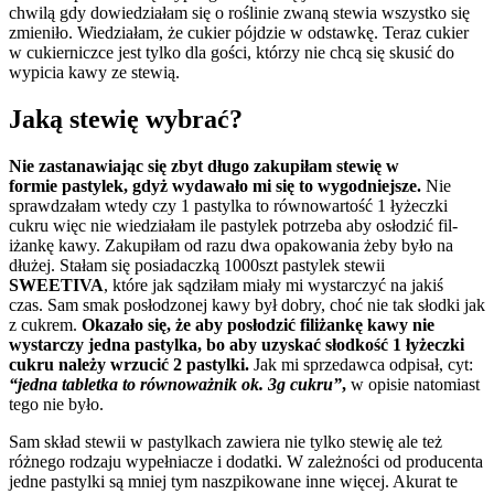
chwilą gdy dowiedzi­ałam się o roślinie zwaną stewia wszys­tko się
zmieniło. Wiedzi­ałam, że cukier pójdzie w odstawkę. Teraz cukier
w cukier­niczce jest tylko dla gości, którzy nie chcą się skusić do
wyp­i­cia kawy ze stewią.
Jaką stewię wybrać?
Nie zas­tanaw­ia­jąc się zbyt długo zakupiłam stewię w
formie pastylek, gdyż wydawało mi się to wygod­niejsze.
Nie
sprawdza­łam wtedy czy 1 pastylka to równowartość 1 łyżeczki
cukru więc nie wiedzi­ałam ile pastylek potrzeba aby osłodzić fil­
iżankę kawy. Zakupiłam od razu dwa opakowa­nia żeby było na
dłużej. Stałam się posi­adaczką 1000szt pastylek stewii
SWEETIVA
, które jak sądz­iłam miały mi wystar­czyć na jakiś
czas. Sam smak posłod­zonej kawy był dobry, choć nie tak słodki jak
z cukrem.
Okazało się, że aby posłodzić fil­iżankę kawy nie
wystar­czy jedna pastylka, bo aby uzyskać słod­kość 1 łyżeczki
cukru należy wrzu­cić 2 pastylki.
Jak mi sprzedawca odpisał, cyt:
“jedna tabletka to równoważnik ok. 3g cukru”
,
w opisie nato­mi­ast
tego nie było.
Sam skład stewii w pastylkach zaw­iera nie tylko stewię ale też
różnego rodzaju wypeł­ni­acze i dodatki. W zależności od pro­du­centa
jedne pastylki są mniej tym naszpikowane inne więcej. Aku­rat te