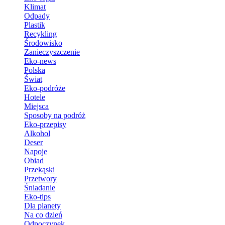
Klimat
Odpady
Plastik
Recykling
Środowisko
Zanieczyszczenie
Eko-news
Polska
Świat
Eko-podróże
Hotele
Miejsca
Sposoby na podróż
Eko-przepisy
Alkohol
Deser
Napoje
Obiad
Przekąski
Przetwory
Śniadanie
Eko-tips
Dla planety
Na co dzień
Odpoczynek