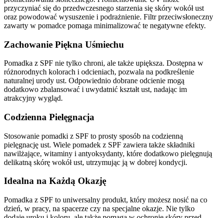
przyczyniać się do przedwczesnego starzenia się skóry wokół ust
oraz powodować wysuszenie i podrażnienie. Filtr przeciwsłoneczny
zawarty w pomadce pomaga minimalizować te negatywne efekty.
Zachowanie Piękna Uśmiechu
Pomadka z SPF nie tylko chroni, ale także upiększa. Dostępna w
różnorodnych kolorach i odcieniach, pozwala na podkreślenie
naturalnej urody ust. Odpowiednio dobrane odcienie mogą
dodatkowo zbalansować i uwydatnić kształt ust, nadając im
atrakcyjny wygląd.
Codzienna Pielęgnacja
Stosowanie pomadki z SPF to prosty sposób na codzienną
pielęgnację ust. Wiele pomadek z SPF zawiera także składniki
nawilżające, witaminy i antyoksydanty, które dodatkowo pielęgnują
delikatną skórę wokół ust, utrzymując ją w dobrej kondycji.
Idealna na Każdą Okazję
Pomadka z SPF to uniwersalny produkt, który możesz nosić na co
dzień, w pracy, na spacerze czy na specjalne okazje. Nie tylko
dodaje uroku i koloru, ale także pomaga w ochronie skóry przed