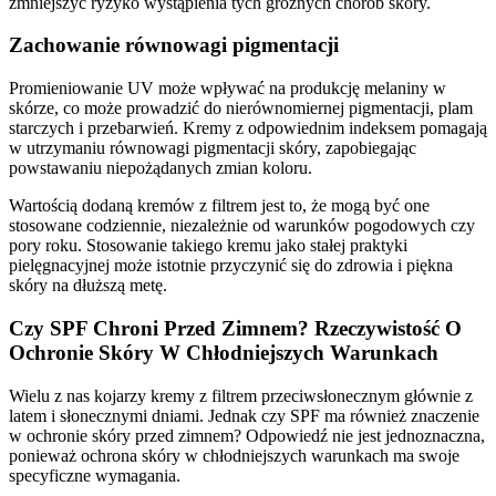
zmniejszyć ryzyko wystąpienia tych groźnych chorób skóry.
Zachowanie równowagi pigmentacji
Promieniowanie UV może wpływać na produkcję melaniny w
skórze, co może prowadzić do nierównomiernej pigmentacji, plam
starczych i przebarwień. Kremy z odpowiednim indeksem pomagają
w utrzymaniu równowagi pigmentacji skóry, zapobiegając
powstawaniu niepożądanych zmian koloru.
Wartością dodaną kremów z filtrem jest to, że mogą być one
stosowane codziennie, niezależnie od warunków pogodowych czy
pory roku. Stosowanie takiego kremu jako stałej praktyki
pielęgnacyjnej może istotnie przyczynić się do zdrowia i piękna
skóry na dłuższą metę.
Czy SPF Chroni Przed Zimnem? Rzeczywistość O
Ochronie Skóry W Chłodniejszych Warunkach
Wielu z nas kojarzy kremy z filtrem przeciwsłonecznym głównie z
latem i słonecznymi dniami. Jednak czy SPF ma również znaczenie
w ochronie skóry przed zimnem? Odpowiedź nie jest jednoznaczna,
ponieważ ochrona skóry w chłodniejszych warunkach ma swoje
specyficzne wymagania.