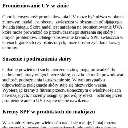
Promieniowanie UV w zimie
Choć intensywność promieniowania UV może być niższa w okresie
zimowym, nadal jest obecne, zwłaszcza w obszarach odbijającego
światła śniegu. Skóra nadal jest narażona na promieniowanie UVA,
które może prowadzić do przedwczesnego starzenia się skóry i
innych problemów. Dlatego stosowanie kremów SPF, zwłaszcza w
terenach górskich czy ośnieżonych, może dostarczyć dodatkowej
ochrony.
Suszenie i podrażnienia skóry
Chłodne powietrze i suche otoczenie zimą mogą prowadzić do
nadmiernej utraty wilgoci przez skórę, co z kolei może powodować
suchość, podrażnienia i łuszczenie się. W tym przypadku
odpowiednia pielęgnacja skóry staje się niezwykle ważna.
Wybierając kremy z filtrem przeciwsłonecznym o właściwościach
nawilżających, możemy osiągnąć podwójny efekt – ochronę przed
promieniowaniem UV i zapewnienie nawilżenia.
Kremy SPF w produktach do makijażu
W sezonie zimowym wiele osób nadal się maluje, i tutaj można
skorzystać z kosmetyków zawierających odpowiednią ochronę.