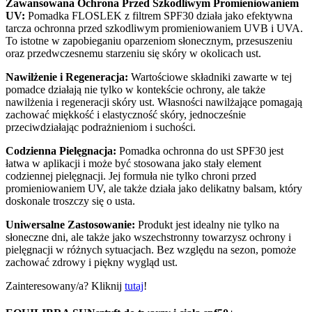
Zawansowana Ochrona Przed Szkodliwym Promieniowaniem
UV:
Pomadka FLOSLEK z filtrem SPF30 działa jako efektywna
tarcza ochronna przed szkodliwym promieniowaniem UVB i UVA.
To istotne w zapobieganiu oparzeniom słonecznym, przesuszeniu
oraz przedwczesnemu starzeniu się skóry w okolicach ust.
Nawilżenie i Regeneracja:
Wartościowe składniki zawarte w tej
pomadce działają nie tylko w kontekście ochrony, ale także
nawilżenia i regeneracji skóry ust. Własności nawilżające pomagają
zachować miękkość i elastyczność skóry, jednocześnie
przeciwdziałając podrażnieniom i suchości.
Codzienna Pielęgnacja:
Pomadka ochronna do ust SPF30 jest
łatwa w aplikacji i może być stosowana jako stały element
codziennej pielęgnacji. Jej formuła nie tylko chroni przed
promieniowaniem UV, ale także działa jako delikatny balsam, który
doskonale troszczy się o usta.
Uniwersalne Zastosowanie:
Produkt jest idealny nie tylko na
słoneczne dni, ale także jako wszechstronny towarzysz ochrony i
pielęgnacji w różnych sytuacjach. Bez względu na sezon, pomoże
zachować zdrowy i piękny wygląd ust.
Zainteresowany/a? Kliknij
tutaj
!