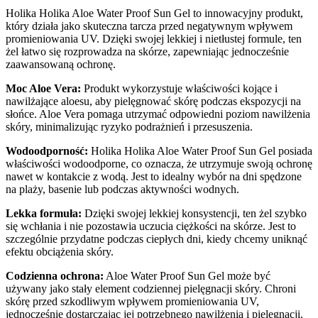
Holika Holika Aloe Water Proof Sun Gel to innowacyjny produkt,
który działa jako skuteczna tarcza przed negatywnym wpływem
promieniowania UV. Dzięki swojej lekkiej i nietłustej formule, ten
żel łatwo się rozprowadza na skórze, zapewniając jednocześnie
zaawansowaną ochronę.
Moc Aloe Vera:
Produkt wykorzystuje właściwości kojące i
nawilżające aloesu, aby pielęgnować skórę podczas ekspozycji na
słońce. Aloe Vera pomaga utrzymać odpowiedni poziom nawilżenia
skóry, minimalizując ryzyko podrażnień i przesuszenia.
Wodoodporność:
Holika Holika Aloe Water Proof Sun Gel posiada
właściwości wodoodporne, co oznacza, że utrzymuje swoją ochronę
nawet w kontakcie z wodą. Jest to idealny wybór na dni spędzone
na plaży, basenie lub podczas aktywności wodnych.
Lekka formuła:
Dzięki swojej lekkiej konsystencji, ten żel szybko
się wchłania i nie pozostawia uczucia ciężkości na skórze. Jest to
szczególnie przydatne podczas ciepłych dni, kiedy chcemy uniknąć
efektu obciążenia skóry.
Codzienna ochrona:
Aloe Water Proof Sun Gel może być
używany jako stały element codziennej pielęgnacji skóry. Chroni
skórę przed szkodliwym wpływem promieniowania UV,
jednocześnie dostarczając jej potrzebnego nawilżenia i pielęgnacji.