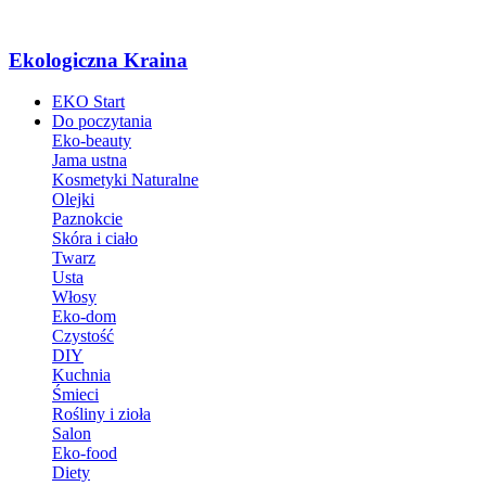
Ekologiczna Kraina
EKO Start
Do poczytania
Eko-beauty
Jama ustna
Kosmetyki Naturalne
Olejki
Paznokcie
Skóra i ciało
Twarz
Usta
Włosy
Eko-dom
Czystość
DIY
Kuchnia
Śmieci
Rośliny i zioła
Salon
Eko-food
Diety