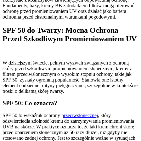
Fundamenty, bazy, kremy BB z dodatkiem filtrów mogą oferować
ochronę przed promieniowaniem UV oraz działać jako bariera
ochronna przed ekstremalnymi warunkami pogodowymi.
SPF 50 do Twarzy: Mocna Ochrona
Przed Szkodliwym Promieniowaniem UV
W dzisiejszym świecie, pełnym wyzwań związanych z ochroną
skóry przed szkodliwym promieniowaniem słonecznym, kremy z
filtrem przeciwsłonecznym o wysokim stopniu ochrony, takie jak
SPF 50, zyskały ogromną popularność. Stanowią one istotny
element codziennej rutyny pielęgnacyjnej, szczególnie w kontekście
troski o delikatną skórę twarzy.
SPF 50: Co oznacza?
SPF 50 to wskaźnik ochrony
przeciwsłonecznej
, który
odzwierciedla zdolność kremu do zatrzymywania promieniowania
UVB na skórze. W praktyce oznacza to, że taki krem chroni skórę
przed oparzeniem słonecznym aż 50 razy dłużej, niż gdyby nie
stosowano żadnej ochrony. Jest to szczególnie ważne w sytuacjach