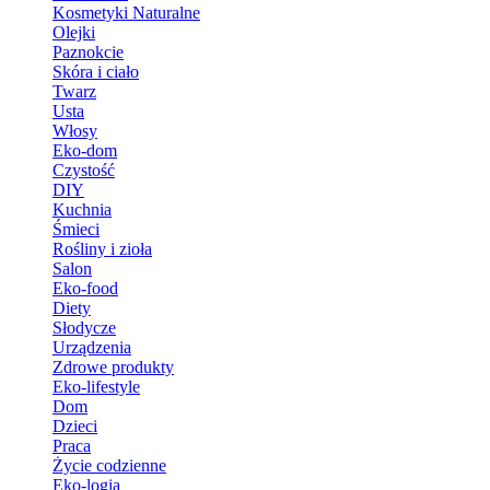
Kosmetyki Naturalne
Olejki
Paznokcie
Skóra i ciało
Twarz
Usta
Włosy
Eko-dom
Czystość
DIY
Kuchnia
Śmieci
Rośliny i zioła
Salon
Eko-food
Diety
Słodycze
Urządzenia
Zdrowe produkty
Eko-lifestyle
Dom
Dzieci
Praca
Życie codzienne
Eko-logia