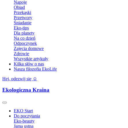
Napoje
Obiad
Przekąski
Przetwory
Śniadanie
Eko-tips
Dla planety
Na co dzień
Odpoczynek
Zajęcia domowe
Zdrowie
Wszystkie artykuły
Kilka słów o nas
Nasza filozofia EkoLife
Hej, odezwij się ☺️
Ekologiczna Kraina
EKO Start
Do poczytania
Eko-beauty
Jama ustna