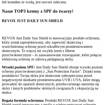
lub kontaktu ze wodą, jest zawsze zalecana.
Nasze TOP3 kremy z SPF do twarzy!
REVOX JUST DAILY SUN SHIELD
REVOX Just Daily Sun Shield to innowacyjny produkt ochronny,
który został zaprojektowany, aby zapewnić skuteczną i
wszechstronną ochronę przed szkodliwym promieniowaniem
słonecznym. To więcej niż zwykły krem z filtrem
przeciwsłonecznym – to zaawansowane rozwiązanie, które połącza
efektywną ochronę ze zdrową pielęgnacją skóry.
Wysoki poziom SPF:
Just Daily Sun Shield oferuje wysoki poziom
ochrony przeciwsłonecznej z „Sun Protection Factor”. Dzięki temu
produktowi Twoja skóra jest skutecznie zabezpieczona przed
negatywnymi skutkami promieniowania UVB i UVA, które mogą
prowadzić do oparzeń słonecznych, przedwczesnego starzenia się
skóry i innych problemów skórnych związanych z ekspozycją na
słońce.
Bogata formuła ochronna:
Produkt REVOX Just Daily Sun
Shield został opracowany z myślą o wielowarstwowej ochronie