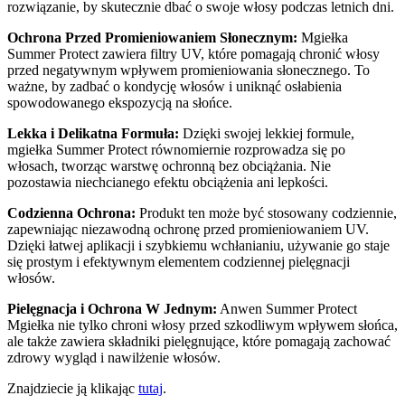
rozwiązanie, by skutecznie dbać o swoje włosy podczas letnich dni.
Ochrona Przed Promieniowaniem Słonecznym:
Mgiełka
Summer Protect zawiera filtry UV, które pomagają chronić włosy
przed negatywnym wpływem promieniowania słonecznego. To
ważne, by zadbać o kondycję włosów i uniknąć osłabienia
spowodowanego ekspozycją na słońce.
Lekka i Delikatna Formuła:
Dzięki swojej lekkiej formule,
mgiełka Summer Protect równomiernie rozprowadza się po
włosach, tworząc warstwę ochronną bez obciążania. Nie
pozostawia niechcianego efektu obciążenia ani lepkości.
Codzienna Ochrona:
Produkt ten może być stosowany codziennie,
zapewniając niezawodną ochronę przed promieniowaniem UV.
Dzięki łatwej aplikacji i szybkiemu wchłanianiu, używanie go staje
się prostym i efektywnym elementem codziennej pielęgnacji
włosów.
Pielęgnacja i Ochrona W Jednym:
Anwen Summer Protect
Mgiełka nie tylko chroni włosy przed szkodliwym wpływem słońca,
ale także zawiera składniki pielęgnujące, które pomagają zachować
zdrowy wygląd i nawilżenie włosów.
Znajdziecie ją klikając
tutaj
.