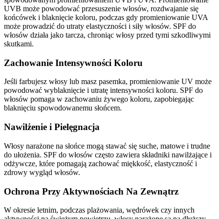
UVB może powodować przesuszenie włosów, rozdwajanie się
końcówek i blaknięcie koloru, podczas gdy promieniowanie UVA
może prowadzić do utraty elastyczności i siły włosów. SPF do
włosów działa jako tarcza, chroniąc włosy przed tymi szkodliwymi
skutkami.
Zachowanie Intensywności Koloru
Jeśli farbujesz włosy lub masz pasemka, promieniowanie UV może
powodować wyblaknięcie i utratę intensywności koloru. SPF do
włosów pomaga w zachowaniu żywego koloru, zapobiegając
blaknięciu spowodowanemu słońcem.
Nawilżenie i Pielęgnacja
Włosy narażone na słońce mogą stawać się suche, matowe i trudne
do ułożenia. SPF do włosów często zawiera składniki nawilżające i
odżywcze, które pomagają zachować miękkość, elastyczność i
zdrowy wygląd włosów.
Ochrona Przy Aktywnościach Na Zewnątrz
W okresie letnim, podczas plażowania, wędrówek czy innych
aktywności na świeżym powietrzu, włosy narażone są na dłuższy