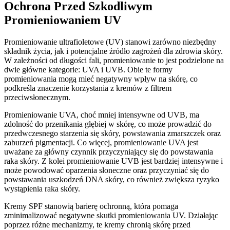
Ochrona Przed Szkodliwym
Promieniowaniem UV
Promieniowanie ultrafioletowe (UV) stanowi zarówno niezbędny
składnik życia, jak i potencjalne źródło zagrożeń dla zdrowia skóry.
W zależności od długości fali, promieniowanie to jest podzielone na
dwie główne kategorie: UVA i UVB. Obie te formy
promieniowania mogą mieć negatywny wpływ na skórę, co
podkreśla znaczenie korzystania z kremów z filtrem
przeciwsłonecznym.
Promieniowanie UVA, choć mniej intensywne od UVB, ma
zdolność do przenikania głębiej w skórę, co może prowadzić do
przedwczesnego starzenia się skóry, powstawania zmarszczek oraz
zaburzeń pigmentacji. Co więcej, promieniowanie UVA jest
uważane za główny czynnik przyczyniający się do powstawania
raka skóry. Z kolei promieniowanie UVB jest bardziej intensywne i
może powodować oparzenia słoneczne oraz przyczyniać się do
powstawania uszkodzeń DNA skóry, co również zwiększa ryzyko
wystąpienia raka skóry.
Kremy SPF stanowią barierę ochronną, która pomaga
zminimalizować negatywne skutki promieniowania UV. Działając
poprzez różne mechanizmy, te kremy chronią skórę przed