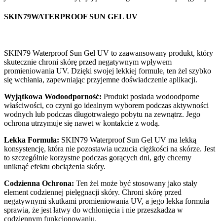
SKIN79WATERPROOF SUN GEL UV
SKIN79 Waterproof Sun Gel UV to zaawansowany produkt, który
skutecznie chroni skórę przed negatywnym wpływem
promieniowania UV. Dzięki swojej lekkiej formule, ten żel szybko
się wchłania, zapewniając przyjemne doświadczenie aplikacji.
Wyjątkowa Wodoodporność:
Produkt posiada wodoodporne
właściwości, co czyni go idealnym wyborem podczas aktywności
wodnych lub podczas długotrwałego pobytu na zewnątrz. Jego
ochrona utrzymuje się nawet w kontakcie z wodą.
Lekka Formuła:
SKIN79 Waterproof Sun Gel UV ma lekką
konsystencję, która nie pozostawia uczucia ciężkości na skórze. Jest
to szczególnie korzystne podczas gorących dni, gdy chcemy
uniknąć efektu obciążenia skóry.
Codzienna Ochrona:
Ten żel może być stosowany jako stały
element codziennej pielęgnacji skóry. Chroni skórę przed
negatywnymi skutkami promieniowania UV, a jego lekka formuła
sprawia, że jest łatwy do wchłonięcia i nie przeszkadza w
codziennym funkcjonowaniu.