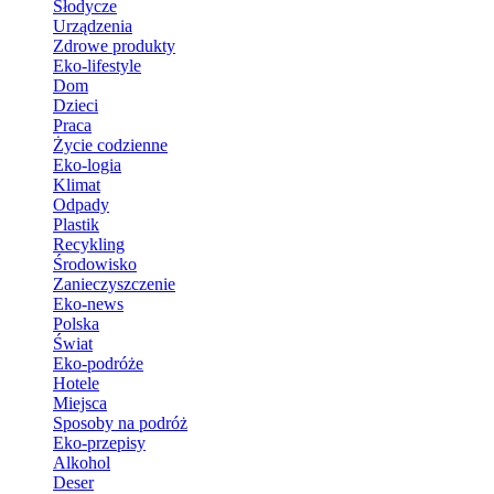
Słodycze
Urządzenia
Zdrowe produkty
Eko-lifestyle
Dom
Dzieci
Praca
Życie codzienne
Eko-logia
Klimat
Odpady
Plastik
Recykling
Środowisko
Zanieczyszczenie
Eko-news
Polska
Świat
Eko-podróże
Hotele
Miejsca
Sposoby na podróż
Eko-przepisy
Alkohol
Deser