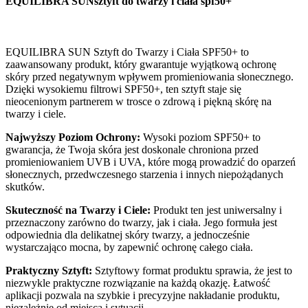
EQUILIBRA SUNsztyft do twarzy i ciała spf50+
EQUILIBRA SUN Sztyft do Twarzy i Ciała SPF50+ to
zaawansowany produkt, który gwarantuje wyjątkową ochronę
skóry przed negatywnym wpływem promieniowania słonecznego.
Dzięki wysokiemu filtrowi SPF50+, ten sztyft staje się
nieocenionym partnerem w trosce o zdrową i piękną skórę na
twarzy i ciele.
Najwyższy Poziom Ochrony:
Wysoki poziom SPF50+ to
gwarancja, że Twoja skóra jest doskonale chroniona przed
promieniowaniem UVB i UVA, które mogą prowadzić do oparzeń
słonecznych, przedwczesnego starzenia i innych niepożądanych
skutków.
Skuteczność na Twarzy i Ciele:
Produkt ten jest uniwersalny i
przeznaczony zarówno do twarzy, jak i ciała. Jego formuła jest
odpowiednia dla delikatnej skóry twarzy, a jednocześnie
wystarczająco mocna, by zapewnić ochronę całego ciała.
Praktyczny Sztyft:
Sztyftowy format produktu sprawia, że jest to
niezwykle praktyczne rozwiązanie na każdą okazję. Łatwość
aplikacji pozwala na szybkie i precyzyjne nakładanie produktu,
niezależnie od miejsca i sytuacji.