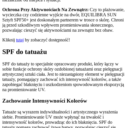
Ochrona Przy Aktywnościach Na Zewnątrz:
Czy to plażowanie,
wycieczka czy codzienne wyjście na dwór, EQUILIBRA SUN
Sztyft SPF50+ jest doskonałym partnerem w trosce o skórę. Chroni
ją przed szkodliwym wpływem promieniowania słonecznego,
pozwalając cieszyć się aktywnościami na zewnątrz bez obaw.
Kliknij
tutaj
by zobaczyć dostępność!
SPF do tatuażu
SPF do tatuaży to specjalnie opracowany produkt, który łączy w
sobie funkcje ochrony skóry ozdobionej tatuażami oraz pielęgnacji
artystycznej sztuki ciała. Jest to niezastąpiony element w pielęgnacji
tatuaży, pomagający zachować ich intensywność kolorów, a także
zapobiegać blaknięciu i uszkodzeniom spowodowanym ekspozycją
na promieniowanie UV.
Zachowanie Intensywności Kolorów
Tatuaże są wyrazem indywidualności i artystycznego wyrażenia
siebie. Promieniowanie UV może wpłynąć na trwałość i
intensywność kolorów, prowadząc do ich blaknięcia. SPF do
tatuaży pomaga zachować żywe barwy, pozwalając cieszyć się