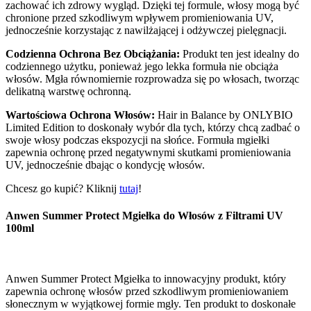
zachować ich zdrowy wygląd. Dzięki tej formule, włosy mogą być
chronione przed szkodliwym wpływem promieniowania UV,
jednocześnie korzystając z nawilżającej i odżywczej pielęgnacji.
Codzienna Ochrona Bez Obciążania:
Produkt ten jest idealny do
codziennego użytku, ponieważ jego lekka formuła nie obciąża
włosów. Mgła równomiernie rozprowadza się po włosach, tworząc
delikatną warstwę ochronną.
Wartościowa Ochrona Włosów:
Hair in Balance by ONLYBIO
Limited Edition to doskonały wybór dla tych, którzy chcą zadbać o
swoje włosy podczas ekspozycji na słońce. Formuła mgiełki
zapewnia ochronę przed negatywnymi skutkami promieniowania
UV, jednocześnie dbając o kondycję włosów.
Chcesz go kupić? Kliknij
tutaj
!
Anwen Summer Protect Mgiełka do Włosów z Filtrami UV
100ml
Anwen Summer Protect Mgiełka to innowacyjny produkt, który
zapewnia ochronę włosów przed szkodliwym promieniowaniem
słonecznym w wyjątkowej formie mgły. Ten produkt to doskonałe