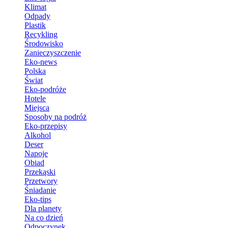
Klimat
Odpady
Plastik
Recykling
Środowisko
Zanieczyszczenie
Eko-news
Polska
Świat
Eko-podróże
Hotele
Miejsca
Sposoby na podróż
Eko-przepisy
Alkohol
Deser
Napoje
Obiad
Przekąski
Przetwory
Śniadanie
Eko-tips
Dla planety
Na co dzień
Odpoczynek