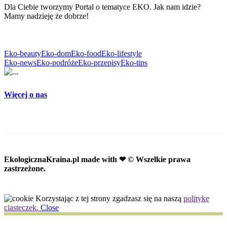
Dla Ciebie tworzymy Portal o tematyce EKO. Jak nam idzie?
Mamy nadzieję że dobrze!
Eko-beauty
Eko-dom
Eko-food
Eko-lifestyle
Eko-news
Eko-podróże
Eko-przepisy
Eko-tips
Więcej o nas
EkologicznaKraina.pl
made with ❤ © Wszelkie prawa
zastrzeżone.
Korzystając z tej strony zgadzasz się na naszą
politykę
ciasteczek.
Close