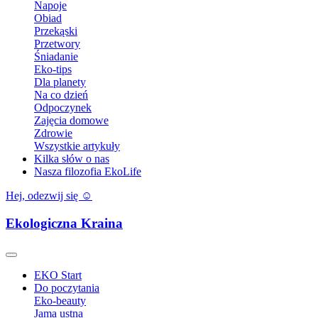
Napoje
Obiad
Przekąski
Przetwory
Śniadanie
Eko-tips
Dla planety
Na co dzień
Odpoczynek
Zajęcia domowe
Zdrowie
Wszystkie artykuły
Kilka słów o nas
Nasza filozofia EkoLife
Hej, odezwij się ☺️
Ekologiczna Kraina
EKO Start
Do poczytania
Eko-beauty
Jama ustna