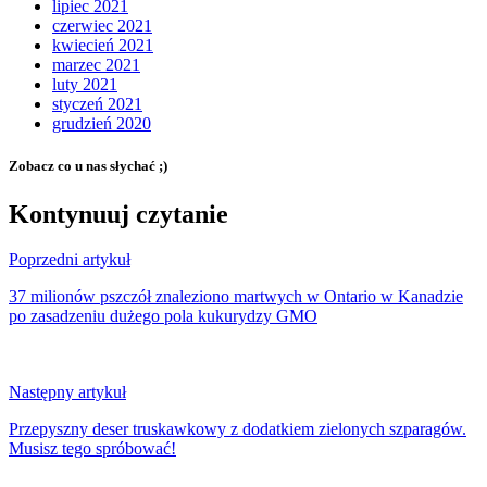
lipiec 2021
czerwiec 2021
kwiecień 2021
marzec 2021
luty 2021
styczeń 2021
grudzień 2020
Zobacz co u nas słychać ;)
Kontynuuj czytanie
Poprzedni artykuł
37 milionów pszczół znaleziono martwych w Ontario w Kanadzie
po zasadzeniu dużego pola kukurydzy GMO
Następny artykuł
Przepyszny deser truskawkowy z dodatkiem zielonych szparagów.
Musisz tego spróbować!