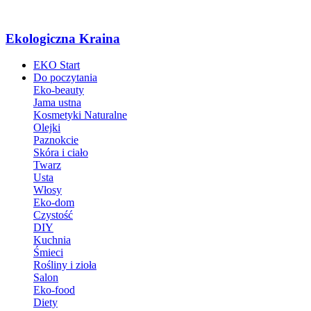
Ekologiczna Kraina
EKO Start
Do poczytania
Eko-beauty
Jama ustna
Kosmetyki Naturalne
Olejki
Paznokcie
Skóra i ciało
Twarz
Usta
Włosy
Eko-dom
Czystość
DIY
Kuchnia
Śmieci
Rośliny i zioła
Salon
Eko-food
Diety