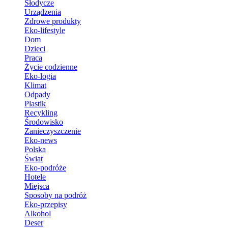
Słodycze
Urządzenia
Zdrowe produkty
Eko-lifestyle
Dom
Dzieci
Praca
Życie codzienne
Eko-logia
Klimat
Odpady
Plastik
Recykling
Środowisko
Zanieczyszczenie
Eko-news
Polska
Świat
Eko-podróże
Hotele
Miejsca
Sposoby na podróż
Eko-przepisy
Alkohol
Deser