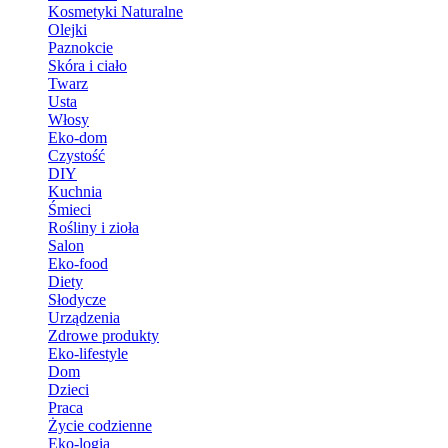
Kosmetyki Naturalne
Olejki
Paznokcie
Skóra i ciało
Twarz
Usta
Włosy
Eko-dom
Czystość
DIY
Kuchnia
Śmieci
Rośliny i zioła
Salon
Eko-food
Diety
Słodycze
Urządzenia
Zdrowe produkty
Eko-lifestyle
Dom
Dzieci
Praca
Życie codzienne
Eko-logia