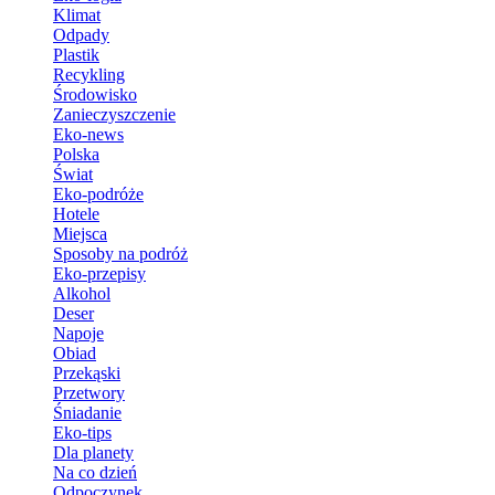
Klimat
Odpady
Plastik
Recykling
Środowisko
Zanieczyszczenie
Eko-news
Polska
Świat
Eko-podróże
Hotele
Miejsca
Sposoby na podróż
Eko-przepisy
Alkohol
Deser
Napoje
Obiad
Przekąski
Przetwory
Śniadanie
Eko-tips
Dla planety
Na co dzień
Odpoczynek