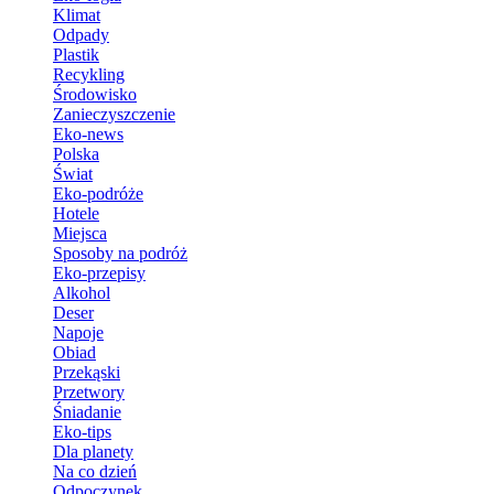
Klimat
Odpady
Plastik
Recykling
Środowisko
Zanieczyszczenie
Eko-news
Polska
Świat
Eko-podróże
Hotele
Miejsca
Sposoby na podróż
Eko-przepisy
Alkohol
Deser
Napoje
Obiad
Przekąski
Przetwory
Śniadanie
Eko-tips
Dla planety
Na co dzień
Odpoczynek