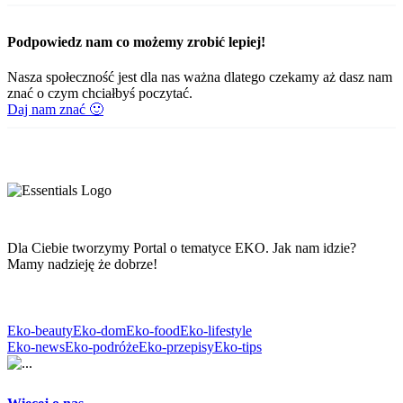
Podpowiedz nam co możemy zrobić lepiej!
Nasza społeczność jest dla nas ważna dlatego czekamy aż dasz nam
znać o czym chciałbyś poczytać.
Daj nam znać 🙂
Dla Ciebie tworzymy Portal o tematyce EKO. Jak nam idzie?
Mamy nadzieję że dobrze!
Eko-beauty
Eko-dom
Eko-food
Eko-lifestyle
Eko-news
Eko-podróże
Eko-przepisy
Eko-tips