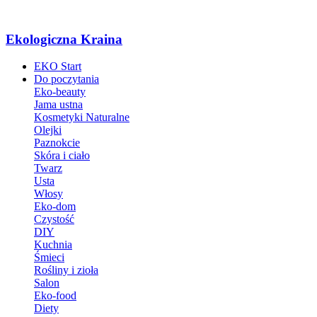
Ekologiczna Kraina
EKO Start
Do poczytania
Eko-beauty
Jama ustna
Kosmetyki Naturalne
Olejki
Paznokcie
Skóra i ciało
Twarz
Usta
Włosy
Eko-dom
Czystość
DIY
Kuchnia
Śmieci
Rośliny i zioła
Salon
Eko-food
Diety