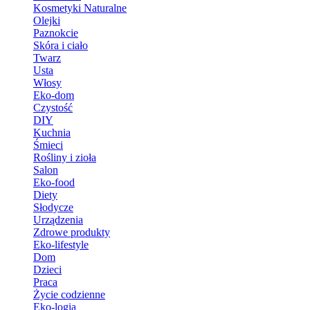
Kosmetyki Naturalne
Olejki
Paznokcie
Skóra i ciało
Twarz
Usta
Włosy
Eko-dom
Czystość
DIY
Kuchnia
Śmieci
Rośliny i zioła
Salon
Eko-food
Diety
Słodycze
Urządzenia
Zdrowe produkty
Eko-lifestyle
Dom
Dzieci
Praca
Życie codzienne
Eko-logia