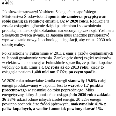
o 46%.
Jak słusznie zauważył Yoshiteru Sakaguchi z japońskiego
Ministerstwa Środowiska:
Japonia nie zamierza przypisywać
sobie zasług za redukcję emisji CO2 w 2020 roku
. Redukcja ta
została osiągnięta głównie dzięki pandemiom i spowolnieniu
produkcji, a nie dzięki działaniom narzuconym przez rząd. Yoshiteru
Sakaguchi zwraca uwagę, że Japonia musi znacznie przyspieszyć
wprowadzanie nowych technologii i legislacji, aby cel na 2030 rok
stał się realny.
Po katastrofie w Fukushimie w 2011 r. emisja gazów cieplarnianych
w Japonii gwałtownie wzrosła. Zamknięcie dużej części reaktorów
w elektrowni atomowej w Fukushimie sprawiło, że paliwa kopalne
wróciły do łask. Emisja
CO2 rosła aż do 2013 roku
, kiedy to
osiągnęła poziom
1,408 mld ton CO2e, po czym spadła.
W 2020 roku odnawialne źródła energii
stanowiły 19,8%
całej
energii produkowanej w Japonii. Jest to
wzrost o 1,7 punktu
procentoweg
o w stosunku do roku poprzedniego. Miks
energetyczny, który Japonia chce osiągnąć
do 2030 roku zakłada
36-38%
udział odnawialnych źródeł energii. 20-22% energii
powinno pochodzić ze źródeł jądrowych,
maksymalnie 41% z
paliw kopalnych, a wodór i amoniak powinny dawać 1%.