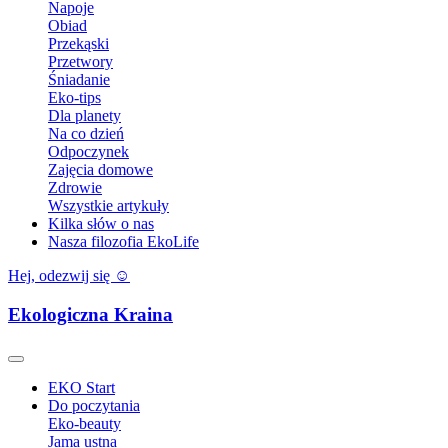
Napoje
Obiad
Przekąski
Przetwory
Śniadanie
Eko-tips
Dla planety
Na co dzień
Odpoczynek
Zajęcia domowe
Zdrowie
Wszystkie artykuły
Kilka słów o nas
Nasza filozofia EkoLife
Hej, odezwij się ☺️
Ekologiczna Kraina
EKO Start
Do poczytania
Eko-beauty
Jama ustna