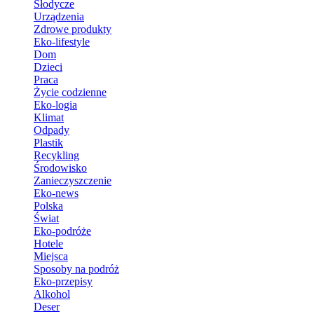
Słodycze
Urządzenia
Zdrowe produkty
Eko-lifestyle
Dom
Dzieci
Praca
Życie codzienne
Eko-logia
Klimat
Odpady
Plastik
Recykling
Środowisko
Zanieczyszczenie
Eko-news
Polska
Świat
Eko-podróże
Hotele
Miejsca
Sposoby na podróż
Eko-przepisy
Alkohol
Deser