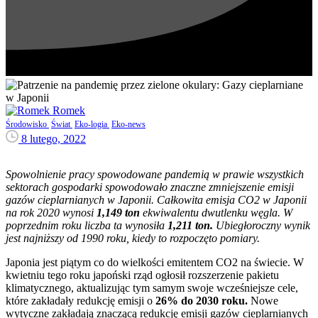
Romek
Środowisko
Świat
Eko-logia
Eko-news
8 lutego, 2022
Spowolnienie pracy spowodowane pandemią w prawie wszystkich
sektorach gospodarki spowodowało znaczne zmniejszenie emisji
gazów cieplarnianych w Japonii. Całkowita emisja CO2 w Japonii
na rok 2020 wynosi
1,149 ton
ekwiwalentu dwutlenku węgla. W
poprzednim roku liczba ta wynosiła
1,211 ton.
Ubiegłoroczny wynik
jest najniższy od 1990 roku, kiedy to rozpoczęto pomiary.
Japonia jest piątym co do wielkości emitentem CO2 na świecie. W
kwietniu tego roku japoński rząd ogłosił rozszerzenie pakietu
klimatycznego, aktualizując tym samym swoje wcześniejsze cele,
które zakładały redukcję emisji o
26% do 2030 roku.
Nowe
wytyczne zakładają znaczącą redukcję emisji gazów cieplarnianych