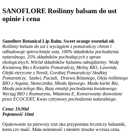
SANOFLORE Roślinny balsam do ust
opinie i cena
Sanoflore Botanical Lip Balm. Sweet orange essential oil.
Roślinny balsam do ust z wyciągiem z pomarańczy chroni i
odbudowuje spierzchnięte usta. 100% składników pochodzenia
naturalnego, 35% składników pochodzących z upraw
ekologicznych. Wśród składników balsamu odnajdziemy: Wodę
Kwiatową Bio z Kwiatów Pomarańczy, Melisę BIO, Lawendę.
Olejki eteryczne z Neroli, Gorzkiej Pomarańczy/ Słodkiej
Pomarańczy, Szałwi, Paczuli, Drzewa Różanego, Oleju roślinnego
BIO z Arganu, Słonecznika, Miodu lipowego. Masła karite Bio,
Miodu pszczelego Bio, Bazę emulsji pochodzenia kwiatowego.
Wyciąg BIO z Rozmarynu, Witamina E, Konserwanty dozwolone
przez ECOCERT, Kwas cytrynowy pochodzenia naturalnego.
Cena: 19,90zł
Pojemność 10ml
Opakowanie na pierwszy rzut oka przypomina leczniczy balsamik,
krem czy maść. Mała pojemność i niestety troszkę wyższa cena.