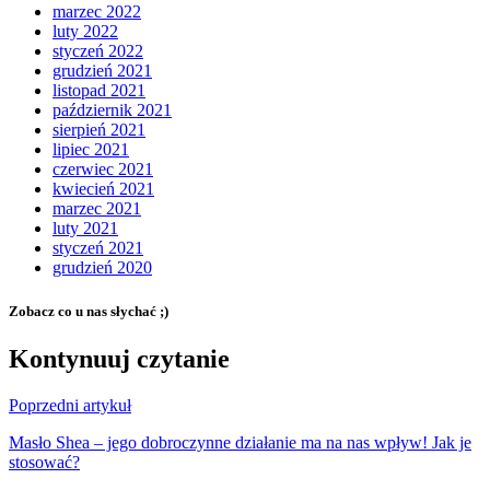
marzec 2022
luty 2022
styczeń 2022
grudzień 2021
listopad 2021
październik 2021
sierpień 2021
lipiec 2021
czerwiec 2021
kwiecień 2021
marzec 2021
luty 2021
styczeń 2021
grudzień 2020
Zobacz co u nas słychać ;)
Kontynuuj czytanie
Poprzedni artykuł
Masło Shea – jego dobroczynne działanie ma na nas wpływ! Jak je
stosować?