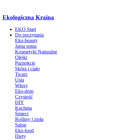
Ekologiczna Kraina
EKO Start
Do poczytania
Eko-beauty
Jama ustna
Kosmetyki Naturalne
Olejki
Paznokcie
Skóra i ciało
Twarz
Usta
Włosy
Eko-dom
Czystość
DIY
Kuchnia
Śmieci
Rośliny i zioła
Salon
Eko-food
Diety