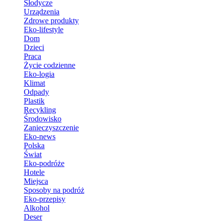
Słodycze
Urządzenia
Zdrowe produkty
Eko-lifestyle
Dom
Dzieci
Praca
Życie codzienne
Eko-logia
Klimat
Odpady
Plastik
Recykling
Środowisko
Zanieczyszczenie
Eko-news
Polska
Świat
Eko-podróże
Hotele
Miejsca
Sposoby na podróż
Eko-przepisy
Alkohol
Deser