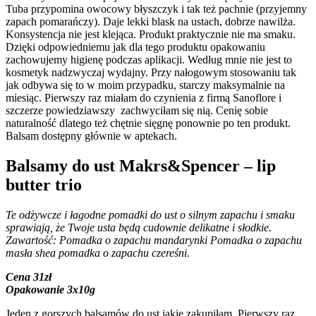
Tuba przypomina owocowy błyszczyk i tak też pachnie (przyjemny
zapach pomarańczy). Daje lekki blask na ustach, dobrze nawilża.
Konsystencja nie jest klejąca. Produkt praktycznie nie ma smaku.
Dzięki odpowiedniemu jak dla tego produktu opakowaniu
zachowujemy higienę podczas aplikacji. Według mnie nie jest to
kosmetyk nadzwyczaj wydajny. Przy nałogowym stosowaniu tak
jak odbywa się to w moim przypadku, starczy maksymalnie na
miesiąc. Pierwszy raz miałam do czynienia z firmą Sanoflore i
szczerze powiedziawszy zachwyciłam się nią. Cenię sobie
naturalność dlatego też chętnie sięgnę ponownie po ten produkt.
Balsam dostępny głównie w aptekach.
Balsamy do ust Makrs&Spencer – lip
butter trio
Te odżywcze i łagodne pomadki do ust o silnym zapachu i smaku
sprawiają, że Twoje usta będą cudownie delikatne i słodkie.
Zawartość: Pomadka o zapachu mandarynki Pomadka o zapachu
masła shea pomadka o zapachu czereśni.
Cena 31zł
Opakowanie 3x10g
Jeden z gorszych balsamów do ust jakie zakupiłam. Pierwszy raz