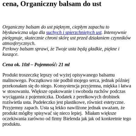
cena, Organiczny balsam do ust
Organiczny balsam do ust pięknym, ciepłym zapachu to
błyskawiczna ulga dla
suchych i spierzchniętych ust
. Intensywnie
pielęgnuje, skutecznie chroni skórę ust przed działaniem czynników
atmosferycznych.
Perłowy balsam sprawi, że Twoje usta będą gładkie, piękne i
kuszące.
Cena ok. 10zł – Pojemność: 21 ml
Produkt troszeczkę lepszy od wyżej opisywanego balsamu
malinowego. Początkowo nie podbił mojego serca, jednak później
przekonałam się do niego. Konsystencja przyjemna, miękka i łatwa
w stosowaniu. Większe opakowanie i swoboda ruchów podczas
wyciągania z pojemniczka. Dodatek z perełkowych drobinek
rozświetla usta. Pudełeczko jest plastikowe, również estetyczne.
Przyjemny zapach. Usta są lekko nawilżone jednak uważam, że
produkt mógłby spisywać się nieco lepiej. Miałam większe
oczekiwania zarówno od firmy Bielenda jak jak od konkretnie tego
produktu.