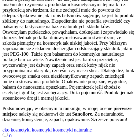
miałam do czynienia z produktami kosmetycznymi tej marki i z
przykrością stwierdzam, że nie zachęcili mnie do powrotu do
sklepu. Opakowanie jak i opis balsamów sugeruje, że jest to produkt
zbliżony do naturalnego. Ekspedientka nie potrafiła stwierdzić czy
balsamy są faktycznie na bazie naturalnych składników.
Otworzyłam pudełeczko, powąchałam, dotknęłam i zapowiadało się
dobrze. Jednak po kilku dniowym stosowaniu stwierdzam, że
szkoda pieniędzy na kosmetyk tak niskiej jakości. Przy bliższym
zapoznaniu się z składem dostrzegłam odstraszający składnik jakim
jest PEG-100. Także tym balsamom do kosmetyku naturalnego
brakuje bardzo wiele. Nawilżenie ust jest bardzo przeciętne,
wyczuwalny jest dziwny zapach oraz smak który nijak nie
przypomina mandarynki, czereśni czy masła shea. Dlatego też, brak
owocowego smaku oraz niezidentyfikowany zapach zniechęcił
mnie do stosowania produktu. Opakowanie poręczne, wygodne,
balsam do nanoszenia opuszkami. Pojemniczek jeśli chodzi o
estetykę i grafikę jest zachęcający. Duża pojemność. Produkt jednak
stosunkowo drogi i marnej jakości.
Podsumowując, w obecnym tu rankingu, w mojej ocenie
pierwsze
miejsce
należy się nektarowi do ust
Sanoflore
. Za naturalność,
działanie, konsystencje, zapach, opakowanie. Szczerze polecam!
eko kosmetyki
kosmetyki
kosmetyki naturalne
0