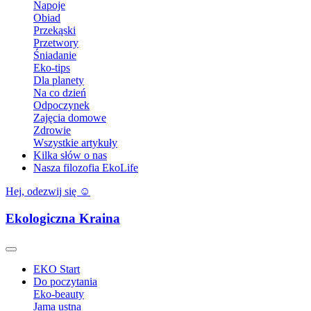
Napoje
Obiad
Przekąski
Przetwory
Śniadanie
Eko-tips
Dla planety
Na co dzień
Odpoczynek
Zajęcia domowe
Zdrowie
Wszystkie artykuły
Kilka słów o nas
Nasza filozofia EkoLife
Hej, odezwij się ☺️
Ekologiczna Kraina
EKO Start
Do poczytania
Eko-beauty
Jama ustna