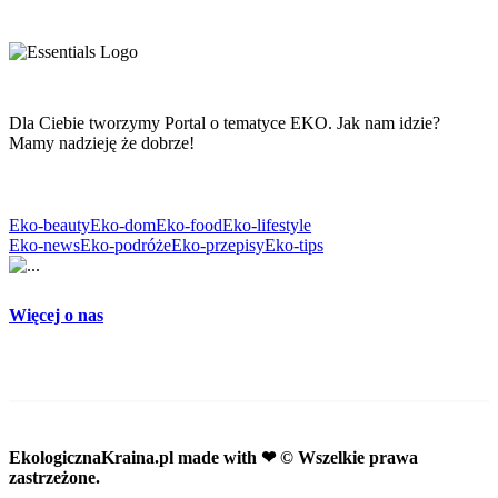
Dla Ciebie tworzymy Portal o tematyce EKO. Jak nam idzie?
Mamy nadzieję że dobrze!
Eko-beauty
Eko-dom
Eko-food
Eko-lifestyle
Eko-news
Eko-podróże
Eko-przepisy
Eko-tips
Więcej o nas
EkologicznaKraina.pl
made with ❤ © Wszelkie prawa
zastrzeżone.