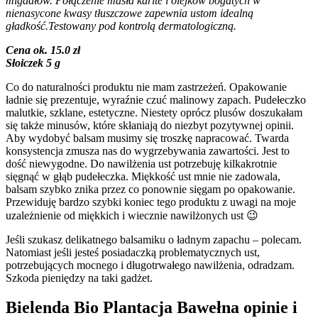
migdałów. Połączenie masła karite i olejków bogatych w
nienasycone kwasy tłuszczowe zapewnia ustom idealną
gładkość.Testowany pod kontrolą dermatologiczną.
Cena ok. 15.0 zł
Słoiczek 5 g
Co do naturalności produktu nie mam zastrzeżeń. Opakowanie
ładnie się prezentuje, wyraźnie czuć malinowy zapach. Pudełeczko
malutkie, szklane, estetyczne. Niestety oprócz plusów doszukałam
się także minusów, które skłaniają do niezbyt pozytywnej opinii.
Aby wydobyć balsam musimy się troszkę napracować. Twarda
konsystencja zmusza nas do wygrzebywania zawartości. Jest to
dość niewygodne. Do nawilżenia ust potrzebuję kilkakrotnie
sięgnąć w głąb pudełeczka. Miękkość ust mnie nie zadowala,
balsam szybko znika przez co ponownie sięgam po opakowanie.
Przewiduję bardzo szybki koniec tego produktu z uwagi na moje
uzależnienie od miękkich i wiecznie nawilżonych ust 😉
Jeśli szukasz delikatnego balsamiku o ładnym zapachu – polecam.
Natomiast jeśli jesteś posiadaczką problematycznych ust,
potrzebujących mocnego i długotrwałego nawilżenia, odradzam.
Szkoda pieniędzy na taki gadżet.
Bielenda Bio Plantacja Bawełna opinie i