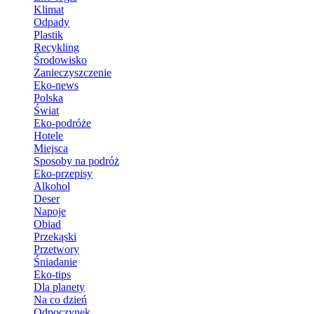
Klimat
Odpady
Plastik
Recykling
Środowisko
Zanieczyszczenie
Eko-news
Polska
Świat
Eko-podróże
Hotele
Miejsca
Sposoby na podróż
Eko-przepisy
Alkohol
Deser
Napoje
Obiad
Przekąski
Przetwory
Śniadanie
Eko-tips
Dla planety
Na co dzień
Odpoczynek