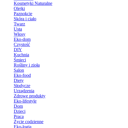
Kosmetyki Naturalne
Olejki
Paznokcie
Skóra i ciało
Twarz
Usta
Włosy
Eko-dom
Czystość
DIY
Kuchnia
Śmieci
Rośliny i zioła
Salon
Eko-food
Diety
Słodycze
Urządzenia
Zdrowe produkty
Eko-lifestyle
Dom
Dzieci
Praca
Życie codzienne
Eko-logia