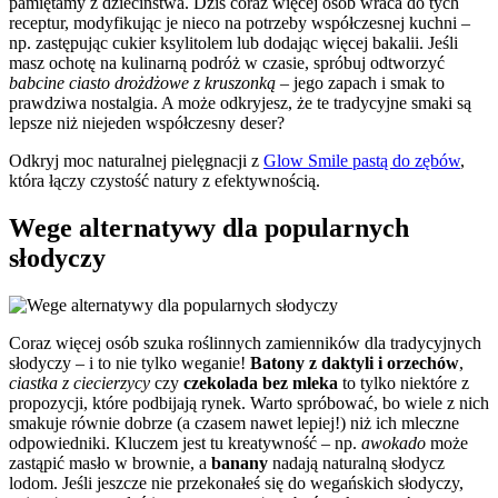
pamiętamy z dzieciństwa. Dziś coraz więcej osób wraca do tych
receptur, modyfikując je nieco na potrzeby współczesnej kuchni –
np. zastępując cukier ksylitolem lub dodając więcej bakalii. Jeśli
masz ochotę na kulinarną podróż w czasie, spróbuj odtworzyć
babcine ciasto drożdżowe z kruszonką
– jego zapach i smak to
prawdziwa nostalgia. A może odkryjesz, że te tradycyjne smaki są
lepsze niż niejeden współczesny deser?
Odkryj moc naturalnej pielęgnacji z
Glow Smile pastą do zębów
,
która łączy czystość natury z efektywnością.
Wege alternatywy dla popularnych
słodyczy
Coraz więcej osób szuka roślinnych zamienników dla tradycyjnych
słodyczy – i to nie tylko weganie!
Batony z daktyli i orzechów
,
ciastka z ciecierzycy
czy
czekolada bez mleka
to tylko niektóre z
propozycji, które podbijają rynek. Warto spróbować, bo wiele z nich
smakuje równie dobrze (a czasem nawet lepiej!) niż ich mleczne
odpowiedniki. Kluczem jest tu kreatywność – np.
awokado
może
zastąpić masło w brownie, a
banany
nadają naturalną słodycz
lodom. Jeśli jeszcze nie przekonałeś się do wegańskich słodyczy,