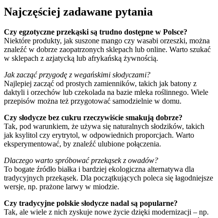
Najczęściej zadawane pytania
Czy egzotyczne przekąski są trudno dostępne w Polsce?
Niektóre produkty, jak suszone mango czy wasabi orzeszki, można
znaleźć w dobrze zaopatrzonych sklepach lub online. Warto szukać
w sklepach z azjatycką lub afrykańską żywnością.
Jak zacząć przygodę z wegańskimi słodyczami?
Najlepiej zacząć od prostych zamienników, takich jak batony z
daktyli i orzechów lub czekolada na bazie mleka roślinnego. Wiele
przepisów można też przygotować samodzielnie w domu.
Czy słodycze bez cukru rzeczywiście smakują dobrze?
Tak, pod warunkiem, że używa się naturalnych słodzików, takich
jak ksylitol czy erytrytol, w odpowiednich proporcjach. Warto
eksperymentować, by znaleźć ulubione połączenia.
Dlaczego warto spróbować przekąsek z owadów?
To bogate źródło białka i bardziej ekologiczna alternatywa dla
tradycyjnych przekąsek. Dla początkujących poleca się łagodniejsze
wersje, np. prażone larwy w miodzie.
Czy tradycyjne polskie słodycze nadal są popularne?
Tak, ale wiele z nich zyskuje nowe życie dzięki modernizacji – np.