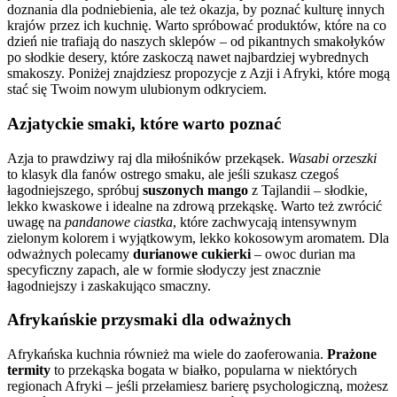
doznania dla podniebienia, ale też okazja, by poznać kulturę innych
krajów przez ich kuchnię. Warto spróbować produktów, które na co
dzień nie trafiają do naszych sklepów – od pikantnych smakołyków
po słodkie desery, które zaskoczą nawet najbardziej wybrednych
smakoszy. Poniżej znajdziesz propozycje z Azji i Afryki, które mogą
stać się Twoim nowym ulubionym odkryciem.
Azjatyckie smaki, które warto poznać
Azja to prawdziwy raj dla miłośników przekąsek.
Wasabi orzeszki
to klasyk dla fanów ostrego smaku, ale jeśli szukasz czegoś
łagodniejszego, spróbuj
suszonych mango
z Tajlandii – słodkie,
lekko kwaskowe i idealne na zdrową przekąskę. Warto też zwrócić
uwagę na
pandanowe ciastka
, które zachwycają intensywnym
zielonym kolorem i wyjątkowym, lekko kokosowym aromatem. Dla
odważnych polecamy
durianowe cukierki
– owoc durian ma
specyficzny zapach, ale w formie słodyczy jest znacznie
łagodniejszy i zaskakująco smaczny.
Afrykańskie przysmaki dla odważnych
Afrykańska kuchnia również ma wiele do zaoferowania.
Prażone
termity
to przekąska bogata w białko, popularna w niektórych
regionach Afryki – jeśli przełamiesz barierę psychologiczną, możesz