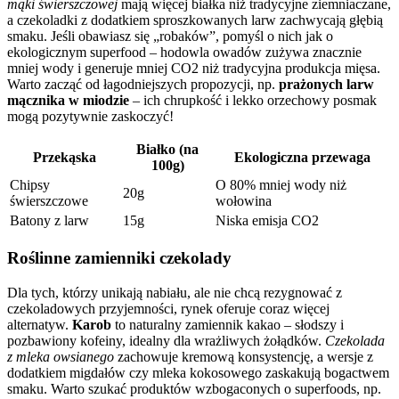
mąki świerszczowej
mają więcej białka niż tradycyjne ziemniaczane,
a czekoladki z dodatkiem sproszkowanych larw zachwycają głębią
smaku. Jeśli obawiasz się „robaków”, pomyśl o nich jak o
ekologicznym superfood – hodowla owadów zużywa znacznie
mniej wody i generuje mniej CO2 niż tradycyjna produkcja mięsa.
Warto zacząć od łagodniejszych propozycji, np.
prażonych larw
mącznika w miodzie
– ich chrupkość i lekko orzechowy posmak
mogą pozytywnie zaskoczyć!
Białko (na
Przekąska
Ekologiczna przewaga
100g)
Chipsy
O 80% mniej wody niż
20g
świerszczowe
wołowina
Batony z larw
15g
Niska emisja CO2
Roślinne zamienniki czekolady
Dla tych, którzy unikają nabiału, ale nie chcą rezygnować z
czekoladowych przyjemności, rynek oferuje coraz więcej
alternatyw.
Karob
to naturalny zamiennik kakao – słodszy i
pozbawiony kofeiny, idealny dla wrażliwych żołądków.
Czekolada
z mleka owsianego
zachowuje kremową konsystencję, a wersje z
dodatkiem migdałów czy mleka kokosowego zaskakują bogactwem
smaku. Warto szukać produktów wzbogaconych o superfoods, np.