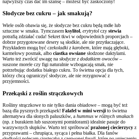
najwyższy czas dać im szansę – możesz być zaskoczony!
Słodycze bez cukru – jak smakują?
Wiele osób obawia się, że słodycze bez cukru będą mdłe lub
sztuczne w smaku. Tymczasem
ksylitol
,
erytrytol
czy
stewia
potrafią zdziałać cuda! Sekret tkwi w odpowiednich proporcjach –
dobrze przygotowane desery są słodkie, ale nie przytłaczające.
Przykładem mogą być
czekoladki z karobem
, które mają głęboki,
karmelowy posmak, albo
ciastka owsiane
słodzone daktylami.
Warto też zwrócić uwagę na
słodycze z dodatkiem owoców
–
suszone morele czy figi naturalnie wzbogacają smak, nie
potrzebując dodatku białego cukru. To świetna opcja dla tych,
którzy chcą ograniczyć słodycze, ale nie rezygnować z
przyjemności.
Przekąski z roślin strączkowych
Rośliny strączkowe to nie tylko dania obiadowe – mogą być też
bazą dla pysznych przekąsek!
Falafel w mini wersji
to świetna
alternatywa dla słonych paluszków, a
hummus w różnych smakach
(np. z burakiem lub suszonymi pomidorami) idealnie pasuje do
warzywnych słupków. Warto też spróbować
prażonej ciecierzycy
z
przyprawami – chrupiąca, sycąca i pełna białka. Dla fanów
słodkości polecam
ciasteczka z czerwonej fasoli
, które po upieczeniu