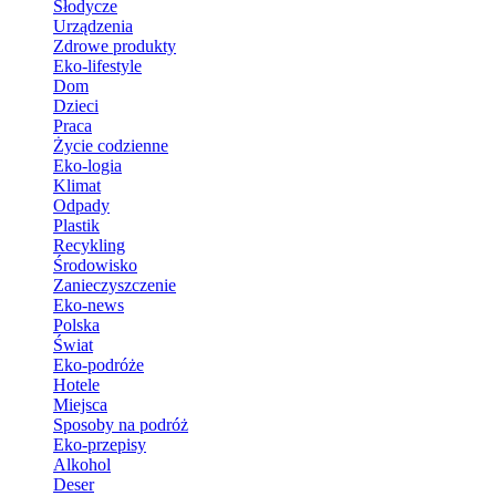
Słodycze
Urządzenia
Zdrowe produkty
Eko-lifestyle
Dom
Dzieci
Praca
Życie codzienne
Eko-logia
Klimat
Odpady
Plastik
Recykling
Środowisko
Zanieczyszczenie
Eko-news
Polska
Świat
Eko-podróże
Hotele
Miejsca
Sposoby na podróż
Eko-przepisy
Alkohol
Deser