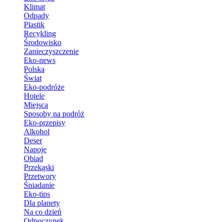
Klimat
Odpady
Plastik
Recykling
Środowisko
Zanieczyszczenie
Eko-news
Polska
Świat
Eko-podróże
Hotele
Miejsca
Sposoby na podróż
Eko-przepisy
Alkohol
Deser
Napoje
Obiad
Przekąski
Przetwory
Śniadanie
Eko-tips
Dla planety
Na co dzień
Odpoczynek