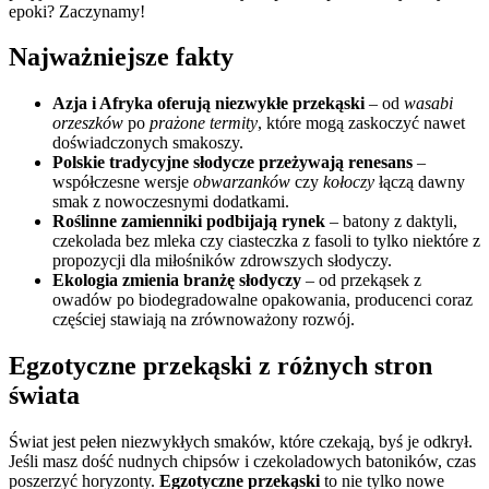
epoki? Zaczynamy!
Najważniejsze fakty
Azja i Afryka oferują niezwykłe przekąski
– od
wasabi
orzeszków
po
prażone termity
, które mogą zaskoczyć nawet
doświadczonych smakoszy.
Polskie tradycyjne słodycze przeżywają renesans
–
współczesne wersje
obwarzanków
czy
kołoczy
łączą dawny
smak z nowoczesnymi dodatkami.
Roślinne zamienniki podbijają rynek
– batony z daktyli,
czekolada bez mleka czy ciasteczka z fasoli to tylko niektóre z
propozycji dla miłośników zdrowszych słodyczy.
Ekologia zmienia branżę słodyczy
– od przekąsek z
owadów po biodegradowalne opakowania, producenci coraz
częściej stawiają na zrównoważony rozwój.
Egzotyczne przekąski z różnych stron
świata
Świat jest pełen niezwykłych smaków, które czekają, byś je odkrył.
Jeśli masz dość nudnych chipsów i czekoladowych batoników, czas
poszerzyć horyzonty.
Egzotyczne przekąski
to nie tylko nowe