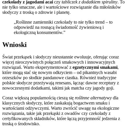
czekolady z jagodami acai
czy
tabliczek z dodatkiem spiruliny
. To
nie tylko smaczne, ale i wartościowe rozwiązanie dla miłośników
słodyczy z troską o zdrowie i planetę.
„Roślinne zamienniki czekolady to nie tylko trend – to
odpowiedź na rosnącą świadomość żywieniową i
ekologiczną konsumentów.”
Wnioski
Świat przekąsek i słodyczy nieustannie ewoluuje, oferując coraz
więcej nieoczywistych połączeń smakowych i innowacyjnych
rozwiązań. Warto eksperymentować z
egzotycznymi smakami
,
które mogą stać się nowym odkryciem – od pikantnych wasabi
orzeszków po słodkie pandanowe ciastka. Również tradycyjne
polskie słodycze przeżywają renesans, łącząc dawne receptury z
nowoczesnymi dodatkami, takimi jak matcha czy jagody goji.
Coraz większą popularnością cieszą się
roślinne alternatywy
dla
klasycznych słodyczy, które zaskakują bogactwem smaku i
wartościami odżywczymi. Warto zwrócić uwagę na ekologiczne
rozwiązania, takie jak przekąski z owadów czy czekolady z
certyfikowanych składników, które łączą przyjemność jedzenia z
troską o środowisko.