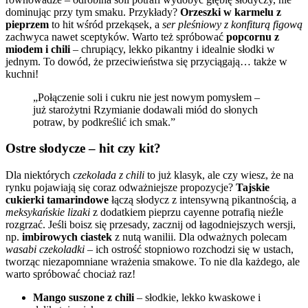
dominując przy tym smaku. Przykłady?
Orzeszki w karmelu z
pieprzem
to hit wśród przekąsek, a
ser pleśniowy z konfiturą figową
zachwyca nawet sceptyków. Warto też spróbować
popcornu z
miodem i chili
– chrupiący, lekko pikantny i idealnie słodki w
jednym. To dowód, że przeciwieństwa się przyciągają… także w
kuchni!
„Połączenie soli i cukru nie jest nowym pomysłem –
już starożytni Rzymianie dodawali miód do słonych
potraw, by podkreślić ich smak.”
Ostre słodycze – hit czy kit?
Dla niektórych
czekolada z chili
to już klasyk, ale czy wiesz, że na
rynku pojawiają się coraz odważniejsze propozycje?
Tajskie
cukierki tamarindowe
łączą słodycz z intensywną pikantnością, a
meksykańskie lizaki
z dodatkiem pieprzu cayenne potrafią nieźle
rozgrzać. Jeśli boisz się przesady, zacznij od łagodniejszych wersji,
np.
imbirowych ciastek
z nutą wanilii. Dla odważnych polecam
wasabi czekoladki
– ich ostrość stopniowo rozchodzi się w ustach,
tworząc niezapomniane wrażenia smakowe. To nie dla każdego, ale
warto spróbować chociaż raz!
Mango suszone z chili
– słodkie, lekko kwaskowe i