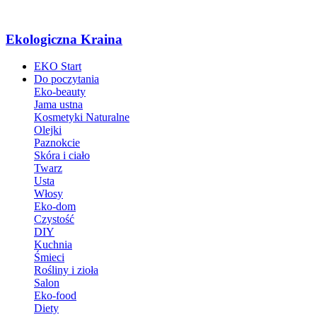
Ekologiczna Kraina
EKO Start
Do poczytania
Eko-beauty
Jama ustna
Kosmetyki Naturalne
Olejki
Paznokcie
Skóra i ciało
Twarz
Usta
Włosy
Eko-dom
Czystość
DIY
Kuchnia
Śmieci
Rośliny i zioła
Salon
Eko-food
Diety