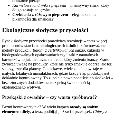
delikatnie piekące
Karmelowe landrynki z pieprzem
– intensywny smak, który
długo zostaje na języku
Czekolada z różowym pieprzem
– elegancka nuta
pikantności dla smakoszy
Ekologiczne słodycze przyszłości
Rynek słodyczy przechodzi prawdziwą rewolucję – coraz więcej
producentów stawia na
ekologiczne składniki
i zrównoważone
metody produkcji.
Batony z certyfikowanych kakao
, cukierki w
biodegradowalnych opakowaniach czy lizaki z naturalnych
barwników to już nie nisza, ale trend, który zmienia branżę. Warto
zwracać uwagę na produkty, które nie tylko smakują dobrze, ale też
są przyjazne dla planety. Co ciekawe, wiele z nich powstaje w
małych, lokalnych manufakturach, gdzie każdy etap produkcji jest
dokładnie kontrolowany. To zupełnie nowe podejście do słodkości –
bez sztucznych dodatków, za to z pełną świadomością
ekologicznego wpływu.
Przekąski z owadów – czy warto spróbować?
Brzmi kontrowersyjnie? W wielu krajach
owady są stałym
elementem diety
, a teraz podbijają też świat przekąsek.
Chipsy z