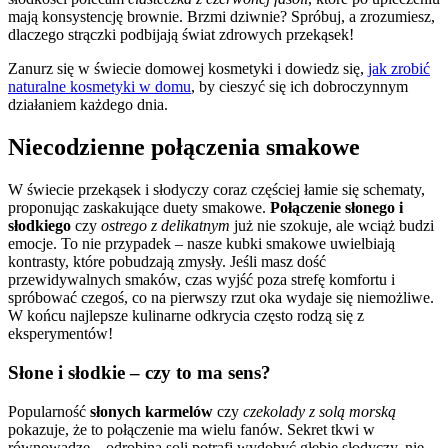
mają konsystencję brownie. Brzmi dziwnie? Spróbuj, a zrozumiesz,
dlaczego strączki podbijają świat zdrowych przekąsek!
Zanurz się w świecie domowej kosmetyki i dowiedz się,
jak zrobić
naturalne kosmetyki w domu
, by cieszyć się ich dobroczynnym
działaniem każdego dnia.
Niecodzienne połączenia smakowe
W świecie przekąsek i słodyczy coraz częściej łamie się schematy,
proponując zaskakujące duety smakowe.
Połączenie słonego i
słodkiego
czy
ostrego z delikatnym
już nie szokuje, ale wciąż budzi
emocje. To nie przypadek – nasze kubki smakowe uwielbiają
kontrasty, które pobudzają zmysły. Jeśli masz dość
przewidywalnych smaków, czas wyjść poza strefę komfortu i
spróbować czegoś, co na pierwszy rzut oka wydaje się niemożliwe.
W końcu najlepsze kulinarne odkrycia często rodzą się z
eksperymentów!
Słone i słodkie – czy to ma sens?
Popularność
słonych karmelów
czy
czekolady z solą morską
pokazuje, że to połączenie ma wielu fanów. Sekret tkwi w
równowadze – odrobina soli potrafi wydobyć głębię słodyczy, nie