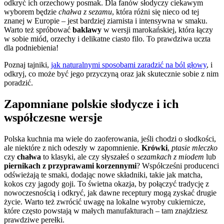
odkryć ich orzechowy posmak. Dla fanów słodyczy ciekawym
wyborem będzie
chałwa z sezamu
, która różni się nieco od tej
znanej w Europie – jest bardziej ziarnista i intensywna w smaku.
Warto też spróbować
baklawy
w wersji marokańskiej, która łączy
w sobie miód, orzechy i delikatne ciasto filo. To prawdziwa uczta
dla podniebienia!
Poznaj tajniki,
jak naturalnymi sposobami zaradzić na ból głowy
, i
odkryj, co może być jego przyczyną oraz jak skutecznie sobie z nim
poradzić.
Zapomniane polskie słodycze i ich
współczesne wersje
Polska kuchnia ma wiele do zaoferowania, jeśli chodzi o słodkości,
ale niektóre z nich odeszły w zapomnienie.
Krówki
,
ptasie mleczko
czy
chałwa
to klasyki, ale czy słyszałeś o
sezamkach z miodem
lub
piernikach z przyprawami korzennymi
? Współcześni producenci
odświeżają te smaki, dodając nowe składniki, takie jak matcha,
kokos czy jagody goji. To świetna okazja, by połączyć tradycję z
nowoczesnością i odkryć, jak dawne receptury mogą zyskać drugie
życie. Warto też zwrócić uwagę na lokalne wyroby cukiernicze,
które często powstają w małych manufakturach – tam znajdziesz
prawdziwe perełki.