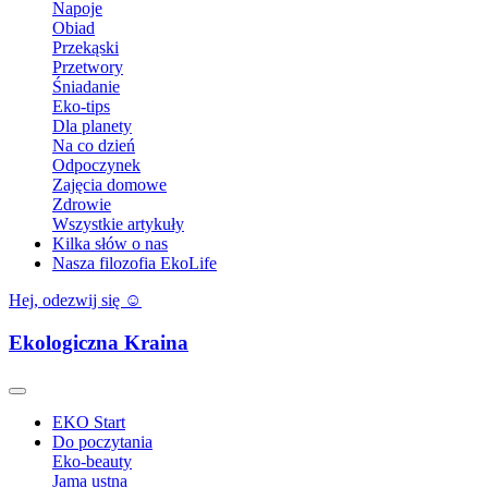
Napoje
Obiad
Przekąski
Przetwory
Śniadanie
Eko-tips
Dla planety
Na co dzień
Odpoczynek
Zajęcia domowe
Zdrowie
Wszystkie artykuły
Kilka słów o nas
Nasza filozofia EkoLife
Hej, odezwij się ☺️
Ekologiczna Kraina
EKO Start
Do poczytania
Eko-beauty
Jama ustna