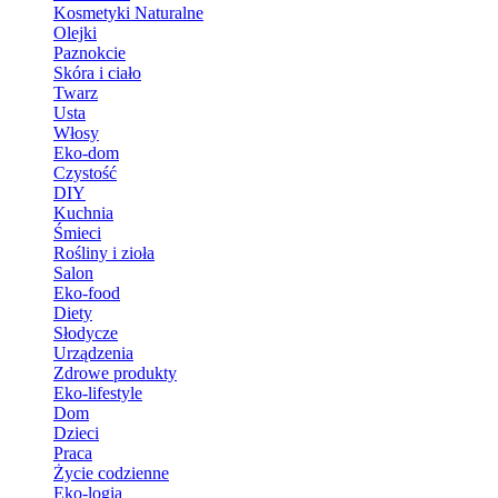
Kosmetyki Naturalne
Olejki
Paznokcie
Skóra i ciało
Twarz
Usta
Włosy
Eko-dom
Czystość
DIY
Kuchnia
Śmieci
Rośliny i zioła
Salon
Eko-food
Diety
Słodycze
Urządzenia
Zdrowe produkty
Eko-lifestyle
Dom
Dzieci
Praca
Życie codzienne
Eko-logia