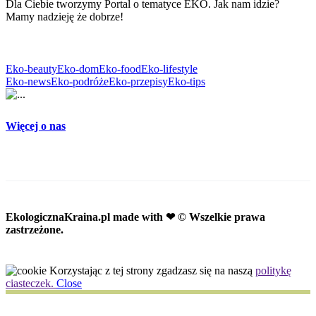
Dla Ciebie tworzymy Portal o tematyce EKO. Jak nam idzie?
Mamy nadzieję że dobrze!
Eko-beauty
Eko-dom
Eko-food
Eko-lifestyle
Eko-news
Eko-podróże
Eko-przepisy
Eko-tips
Więcej o nas
EkologicznaKraina.pl
made with ❤ © Wszelkie prawa
zastrzeżone.
Korzystając z tej strony zgadzasz się na naszą
politykę
ciasteczek.
Close