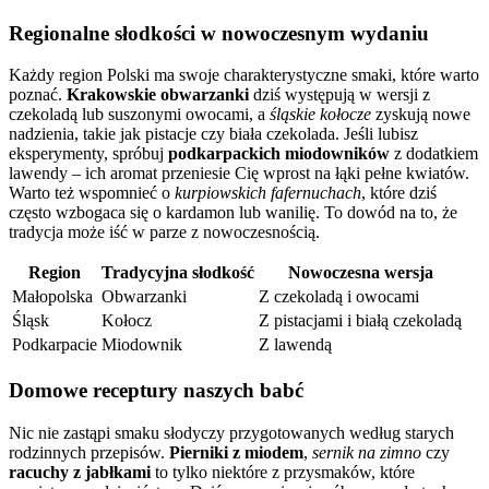
Regionalne słodkości w nowoczesnym wydaniu
Każdy region Polski ma swoje charakterystyczne smaki, które warto
poznać.
Krakowskie obwarzanki
dziś występują w wersji z
czekoladą lub suszonymi owocami, a
śląskie kołocze
zyskują nowe
nadzienia, takie jak pistacje czy biała czekolada. Jeśli lubisz
eksperymenty, spróbuj
podkarpackich miodowników
z dodatkiem
lawendy – ich aromat przeniesie Cię wprost na łąki pełne kwiatów.
Warto też wspomnieć o
kurpiowskich fafernuchach
, które dziś
często wzbogaca się o kardamon lub wanilię. To dowód na to, że
tradycja może iść w parze z nowoczesnością.
Region
Tradycyjna słodkość
Nowoczesna wersja
Małopolska
Obwarzanki
Z czekoladą i owocami
Śląsk
Kołocz
Z pistacjami i białą czekoladą
Podkarpacie
Miodownik
Z lawendą
Domowe receptury naszych babć
Nic nie zastąpi smaku słodyczy przygotowanych według starych
rodzinnych przepisów.
Pierniki z miodem
,
sernik na zimno
czy
racuchy z jabłkami
to tylko niektóre z przysmaków, które