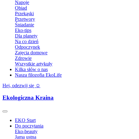
Napoje
Obiad
Przekąski
Przetwory
Śniadanie
Eko-tips
Dla planety
Na co dzień
Odpoczynek
Zajęcia domowe
Zdrowie
Wszystkie artykuły
Kilka słów o nas
Nasza filozofia EkoLife
Hej, odezwij się ☺️
Ekologiczna Kraina
EKO Start
Do poczytania
Eko-beauty
Jama ustna