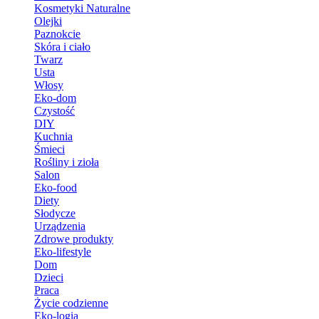
Kosmetyki Naturalne
Olejki
Paznokcie
Skóra i ciało
Twarz
Usta
Włosy
Eko-dom
Czystość
DIY
Kuchnia
Śmieci
Rośliny i zioła
Salon
Eko-food
Diety
Słodycze
Urządzenia
Zdrowe produkty
Eko-lifestyle
Dom
Dzieci
Praca
Życie codzienne
Eko-logia