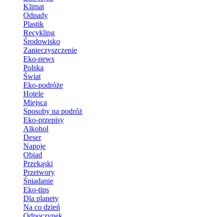
Klimat
Odpady
Plastik
Recykling
Środowisko
Zanieczyszczenie
Eko-news
Polska
Świat
Eko-podróże
Hotele
Miejsca
Sposoby na podróż
Eko-przepisy
Alkohol
Deser
Napoje
Obiad
Przekąski
Przetwory
Śniadanie
Eko-tips
Dla planety
Na co dzień
Odpoczynek