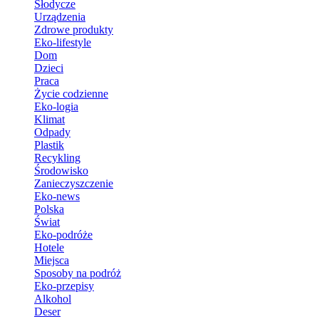
Słodycze
Urządzenia
Zdrowe produkty
Eko-lifestyle
Dom
Dzieci
Praca
Życie codzienne
Eko-logia
Klimat
Odpady
Plastik
Recykling
Środowisko
Zanieczyszczenie
Eko-news
Polska
Świat
Eko-podróże
Hotele
Miejsca
Sposoby na podróż
Eko-przepisy
Alkohol
Deser