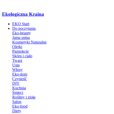
Ekologiczna Kraina
EKO Start
Do poczytania
Eko-beauty
Jama ustna
Kosmetyki Naturalne
Olejki
Paznokcie
Skóra i ciało
Twarz
Usta
Włosy
Eko-dom
Czystość
DIY
Kuchnia
Śmieci
Rośliny i zioła
Salon
Eko-food
Diety