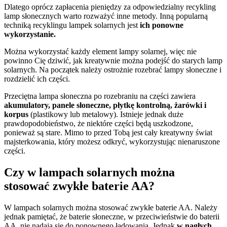
Dlatego oprócz zapłacenia pieniędzy za odpowiedzialny recykling
lamp słonecznych warto rozważyć inne metody. Inną popularną
techniką recyklingu lampek solarnych jest
ich ponowne
wykorzystanie.
Można wykorzystać każdy element lampy solarnej, więc nie
powinno Cię dziwić, jak kreatywnie można podejść do starych lamp
solarnych. Na początek należy ostrożnie rozebrać lampy słoneczne i
rozdzielić ich części.
Przeciętna lampa słoneczna po rozebraniu na części zawiera
akumulatory, panele słoneczne, płytkę kontrolną, żarówki i
korpus
(plastikowy lub metalowy). Istnieje jednak duże
prawdopodobieństwo, że niektóre części będą uszkodzone,
ponieważ są stare. Mimo to przed Tobą jest cały kreatywny świat
majsterkowania, który możesz odkryć, wykorzystując nienaruszone
części.
Czy w lampach solarnych można
stosować zwykłe baterie AA?
W lampach solarnych można stosować zwykłe baterie AA. Należy
jednak pamiętać, że baterie słoneczne, w przeciwieństwie do baterii
AA, nie nadają się do ponownego ładowania. Jednak
w nagłych