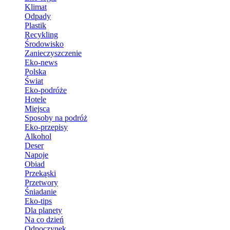
Klimat
Odpady
Plastik
Recykling
Środowisko
Zanieczyszczenie
Eko-news
Polska
Świat
Eko-podróże
Hotele
Miejsca
Sposoby na podróż
Eko-przepisy
Alkohol
Deser
Napoje
Obiad
Przekąski
Przetwory
Śniadanie
Eko-tips
Dla planety
Na co dzień
Odpoczynek