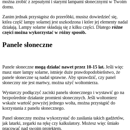
można zrobić z zepsutymi i starymi lampami słonecznymi w Twoim
domu.
Zanim jednak przystąpisz do przeróbki, musisz dowiedzieć się,
która część lampy solarnej jest uszkodzona i które jej elementy nadal
działają. Lampy solarne składają się z kilku części. Dlatego
różne
części można wykorzystać w różny sposób.
Panele słoneczne
Panele słoneczne
mogą działać nawet przez 10-15 lat.
Jeśli więc
masz stare lampy solarne, istnieje duże prawdopodobieństwo, że
panele słoneczne są nadal sprawne. Aby sprawdzić, czy panel
słoneczny nie jest martwy, można użyć woltomierza.
Wystarczy podłączyć zaciski panelu słonecznego i wystawić go na
bezpośrednie działanie promieni słonecznych. Jeśli woltomierz
wskaże wartość powyżej jednego wolta, można przystąpić do
korzystania z panelu słonecznego.
Panel słoneczny można wykorzystać do zasilania takich gadżetów,
jak latarki, zegarki na rękę czy kalkulatory. Możesz więc śmiało
pracować nad swoim projektem.