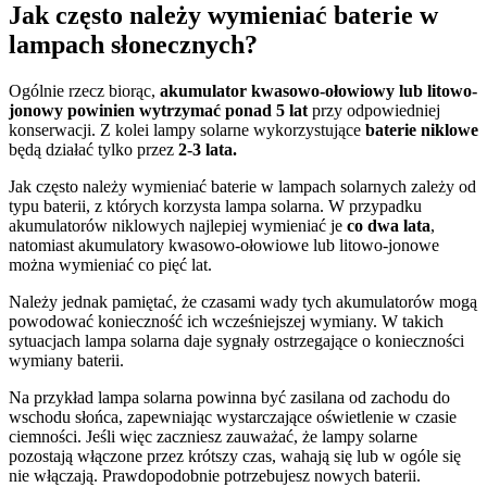
Jak często należy wymieniać baterie w
lampach słonecznych?
Ogólnie rzecz biorąc,
akumulator kwasowo-ołowiowy lub litowo-
jonowy powinien wytrzymać ponad 5 lat
przy odpowiedniej
konserwacji. Z kolei lampy solarne wykorzystujące
baterie niklowe
będą działać tylko przez
2-3 lata.
Jak często należy wymieniać baterie w lampach solarnych zależy od
typu baterii, z których korzysta lampa solarna. W przypadku
akumulatorów niklowych najlepiej wymieniać je
co dwa lata
,
natomiast akumulatory kwasowo-ołowiowe lub litowo-jonowe
można wymieniać co pięć lat.
Należy jednak pamiętać, że czasami wady tych akumulatorów mogą
powodować konieczność ich wcześniejszej wymiany. W takich
sytuacjach lampa solarna daje sygnały ostrzegające o konieczności
wymiany baterii.
Na przykład lampa solarna powinna być zasilana od zachodu do
wschodu słońca, zapewniając wystarczające oświetlenie w czasie
ciemności. Jeśli więc zaczniesz zauważać, że lampy solarne
pozostają włączone przez krótszy czas, wahają się lub w ogóle się
nie włączają. Prawdopodobnie potrzebujesz nowych baterii.