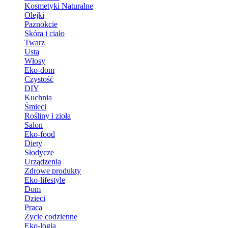
Kosmetyki Naturalne
Olejki
Paznokcie
Skóra i ciało
Twarz
Usta
Włosy
Eko-dom
Czystość
DIY
Kuchnia
Śmieci
Rośliny i zioła
Salon
Eko-food
Diety
Słodycze
Urządzenia
Zdrowe produkty
Eko-lifestyle
Dom
Dzieci
Praca
Życie codzienne
Eko-logia