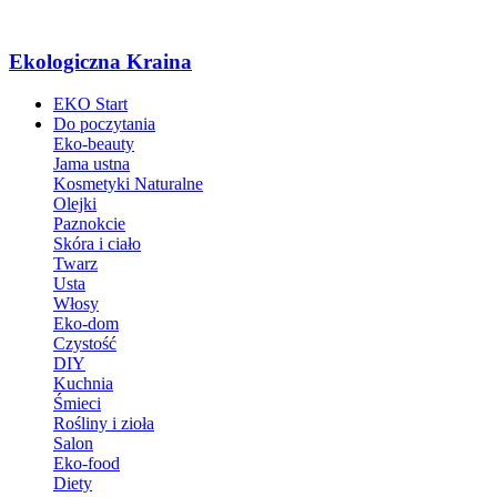
Ekologiczna Kraina
EKO Start
Do poczytania
Eko-beauty
Jama ustna
Kosmetyki Naturalne
Olejki
Paznokcie
Skóra i ciało
Twarz
Usta
Włosy
Eko-dom
Czystość
DIY
Kuchnia
Śmieci
Rośliny i zioła
Salon
Eko-food
Diety