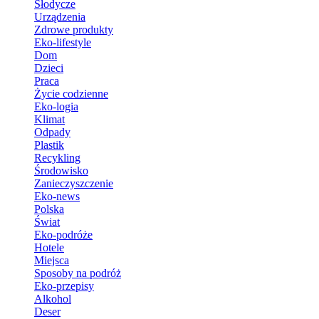
Słodycze
Urządzenia
Zdrowe produkty
Eko-lifestyle
Dom
Dzieci
Praca
Życie codzienne
Eko-logia
Klimat
Odpady
Plastik
Recykling
Środowisko
Zanieczyszczenie
Eko-news
Polska
Świat
Eko-podróże
Hotele
Miejsca
Sposoby na podróż
Eko-przepisy
Alkohol
Deser