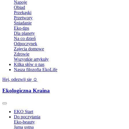
Napoje
Obiad
Przekąski
Przetwory
Śniadanie
Eko-tips
Dla planety
Na co dzień
Odpoczynek
Zajęcia domowe
Zdrowie
Wszystkie artykuły
Kilka słów o nas
Nasza filozofia EkoLife
Hej, odezwij się ☺️
Ekologiczna Kraina
EKO Start
Do poczytania
Eko-beauty
Jama ustna