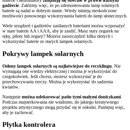
Baterie i akumulatory
znajdują się obecnie w prawie każdym
gadżecie
. Załóżmy więc, że po zdemontowaniu lamp solarnych
baterie są nadal w dobrym stanie. Wtedy istnieją nieskończone
możliwości ponownego wykorzystania baterii do lamp słonecznych.
Wiele urządzeń i gadżetów zasilanych bateriami można wyposażyć
w stare baterie AA i AAA, aby je zasilić. Masz stary zegarek na
rękę, piloty lub zegary? Możesz zaoszczędzić kilka złotych i
wykorzystać baterie ze starych lampek solarnych.
Pokrywy lampek solarnych
Osłony lampek solarnych są najłatwiejsze do recyklingu
. Nie
wymagają one wiedzy elektrycznej i można je wykorzystać do
czegokolwiek. Jeśli chcesz, możesz wykorzystać je do
przechowywania rzeczy. Można je wykorzystać do sadzenia
kwiatów.
Następnie
można udekorować patio tymi małymi doniczkami
.
Podczas majsterkowania nie wiadomo, do jakiego kreatywnego
projektu artystycznego mogą przydać się te osłonki. Pamiętaj więc,
aby je zachować.
Płytka kontrolera