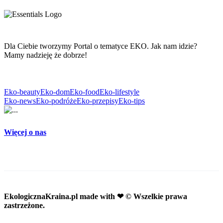
Dla Ciebie tworzymy Portal o tematyce EKO. Jak nam idzie?
Mamy nadzieję że dobrze!
Eko-beauty
Eko-dom
Eko-food
Eko-lifestyle
Eko-news
Eko-podróże
Eko-przepisy
Eko-tips
Więcej o nas
EkologicznaKraina.pl
made with ❤ © Wszelkie prawa
zastrzeżone.