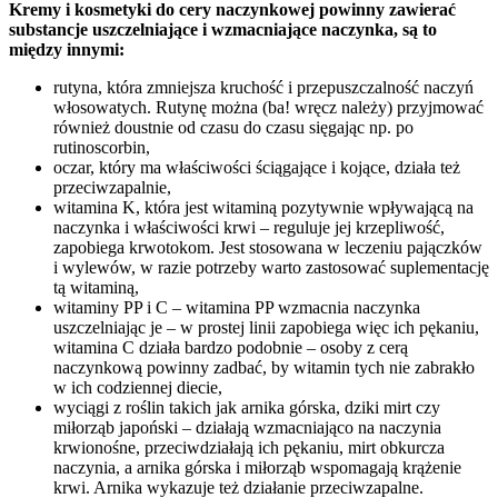
Kremy i kosmetyki do cery naczynkowej powinny zawierać
substancje uszczelniające i wzmacniające naczynka, są to
między innymi:
rutyna, która zmniejsza kruchość i przepuszczalność naczyń
włosowatych. Rutynę można (ba! wręcz należy) przyjmować
również doustnie od czasu do czasu sięgając np. po
rutinoscorbin,
oczar, który ma właściwości ściągające i kojące, działa też
przeciwzapalnie,
witamina K, która jest witaminą pozytywnie wpływającą na
naczynka i właściwości krwi – reguluje jej krzepliwość,
zapobiega krwotokom. Jest stosowana w leczeniu pajączków
i wylewów, w razie potrzeby warto zastosować suplementację
tą witaminą,
witaminy PP i C – witamina PP wzmacnia naczynka
uszczelniając je – w prostej linii zapobiega więc ich pękaniu,
witamina C działa bardzo podobnie – osoby z cerą
naczynkową powinny zadbać, by witamin tych nie zabrakło
w ich codziennej diecie,
wyciągi z roślin takich jak arnika górska, dziki mirt czy
miłorząb japoński – działają wzmacniająco na naczynia
krwionośne, przeciwdziałają ich pękaniu, mirt obkurcza
naczynia, a arnika górska i miłorząb wspomagają krążenie
krwi. Arnika wykazuje też działanie przeciwzapalne.