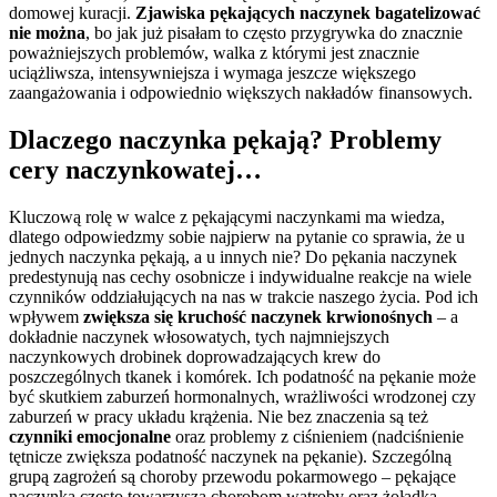
domowej kuracji.
Zjawiska pękających naczynek bagatelizować
nie można
, bo jak już pisałam to często przygrywka do znacznie
poważniejszych problemów, walka z którymi jest znacznie
uciążliwsza, intensywniejsza i wymaga jeszcze większego
zaangażowania i odpowiednio większych nakładów finansowych.
Dlaczego naczynka pękają? Problemy
cery naczynkowatej…
Kluczową rolę w walce z pękającymi naczynkami ma wiedza,
dlatego odpowiedzmy sobie najpierw na pytanie co sprawia, że u
jednych naczynka pękają, a u innych nie? Do pękania naczynek
predestynują nas cechy osobnicze i indywidualne reakcje na wiele
czynników oddziałujących na nas w trakcie naszego życia. Pod ich
wpływem
zwiększa się kruchość naczynek krwionośnych
– a
dokładnie naczynek włosowatych, tych najmniejszych
naczynkowych drobinek doprowadzających krew do
poszczególnych tkanek i komórek. Ich podatność na pękanie może
być skutkiem zaburzeń hormonalnych, wrażliwości wrodzonej czy
zaburzeń w pracy układu krążenia. Nie bez znaczenia są też
czynniki emocjonalne
oraz problemy z ciśnieniem (nadciśnienie
tętnicze zwiększa podatność naczynek na pękanie). Szczególną
grupą zagrożeń są choroby przewodu pokarmowego – pękające
naczynka często towarzyszą chorobom wątroby oraz żołądka.