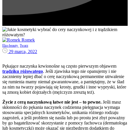
Romek
Eko-beauty
Twarz
29 marca, 2022
Pękające naczynka krwionośne są często pierwszym objawem
trądziku różowatego
. Jeśli zjawiska tego nie opanujemy i nie
zaczniemy lepiej dbać o cerę naczynkową permanentne utrwalenie
się rumienia mamy niemal gwarantowane, a pamiętajmy, że w ślad
za nim na twarzy pojawiają się krosty, grudki i inne wypryski, które
są zmorą kobiet dojrzałych (mężczyzn zresztą też).
Życie z cerą naczynkową łatwe nie jest – to pewne.
Jeśli masz
skłonności do pękania naczynek codzienna pielęgnacja wymaga
stosowania specjalnych kosmetyków, unikania różnego rodzaju
zagrożeń, a jeśli problem się nasila lub po prostu jest zbyt poważny
by go bagatelizować skorzystanie z pomocy fachowca (dermatologa
lub kosmetyczki) może okazać się niezbędnym dodatkiem do