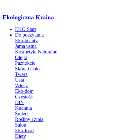
Ekologiczna Kraina
EKO Start
Do poczytania
Eko-beauty
Jama ustna
Kosmetyki Naturalne
Olejki
Paznokcie
Skóra i ciało
Twarz
Usta
Włosy
Eko-dom
Czystość
DIY
Kuchnia
Śmieci
Rośliny i zioła
Salon
Eko-food
Diety