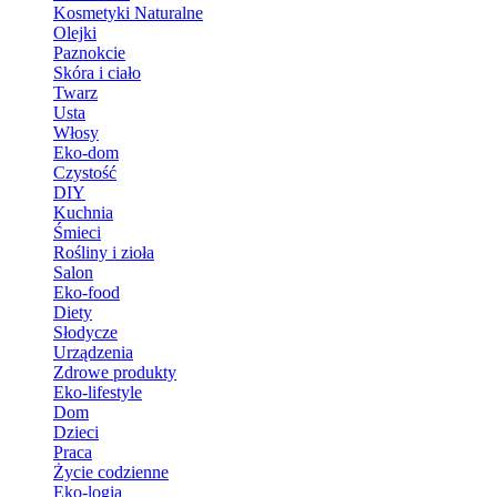
Kosmetyki Naturalne
Olejki
Paznokcie
Skóra i ciało
Twarz
Usta
Włosy
Eko-dom
Czystość
DIY
Kuchnia
Śmieci
Rośliny i zioła
Salon
Eko-food
Diety
Słodycze
Urządzenia
Zdrowe produkty
Eko-lifestyle
Dom
Dzieci
Praca
Życie codzienne
Eko-logia