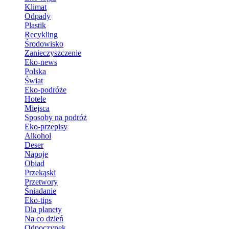
Klimat
Odpady
Plastik
Recykling
Środowisko
Zanieczyszczenie
Eko-news
Polska
Świat
Eko-podróże
Hotele
Miejsca
Sposoby na podróż
Eko-przepisy
Alkohol
Deser
Napoje
Obiad
Przekąski
Przetwory
Śniadanie
Eko-tips
Dla planety
Na co dzień
Odpoczynek