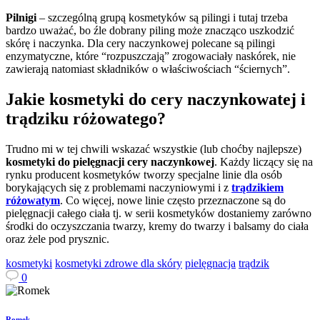
Pilnigi
– szczególną grupą kosmetyków są pilingi i tutaj trzeba
bardzo uważać, bo źle dobrany piling może znacząco uszkodzić
skórę i naczynka. Dla cery naczynkowej polecane są pilingi
enzymatyczne, które “rozpuszczają” zrogowaciały naskórek, nie
zawierają natomiast składników o właściwościach “ściernych”.
Jakie kosmetyki do cery naczynkowatej i
trądziku różowatego?
Trudno mi w tej chwili wskazać wszystkie (lub choćby najlepsze)
kosmetyki do pielęgnacji cery naczynkowej
. Każdy liczący się na
rynku producent kosmetyków tworzy specjalne linie dla osób
borykających się z problemami naczyniowymi i z
trądzikiem
różowatym
. Co więcej, nowe linie często przeznaczone są do
pielęgnacji całego ciała tj. w serii kosmetyków dostaniemy zarówno
środki do oczyszczania twarzy, kremy do twarzy i balsamy do ciała
oraz żele pod prysznic.
kosmetyki
kosmetyki zdrowe dla skóry
pielęgnacja
trądzik
0
Romek