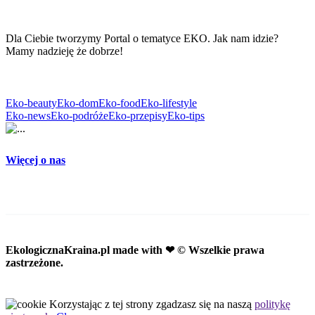
Dla Ciebie tworzymy Portal o tematyce EKO. Jak nam idzie?
Mamy nadzieję że dobrze!
Eko-beauty
Eko-dom
Eko-food
Eko-lifestyle
Eko-news
Eko-podróże
Eko-przepisy
Eko-tips
Więcej o nas
EkologicznaKraina.pl
made with ❤ © Wszelkie prawa
zastrzeżone.
Korzystając z tej strony zgadzasz się na naszą
politykę