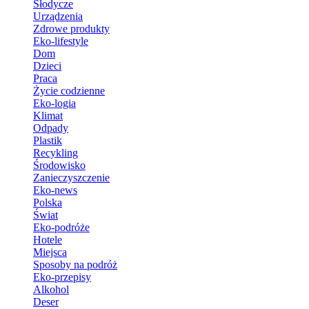
Słodycze
Urządzenia
Zdrowe produkty
Eko-lifestyle
Dom
Dzieci
Praca
Życie codzienne
Eko-logia
Klimat
Odpady
Plastik
Recykling
Środowisko
Zanieczyszczenie
Eko-news
Polska
Świat
Eko-podróże
Hotele
Miejsca
Sposoby na podróż
Eko-przepisy
Alkohol
Deser