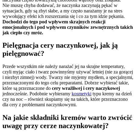
Nie muszę chyba dodawać, że naczynka zaczynają pękać w
sytuacjach, gdy są zbyt słabe, a my często narażamy je na stres
wywołujący efekt ich rozszerzania się i co za tym idzie pękania.
Dochodzi do tego pod wpływem skrajnych reakcji
emocjonalnych i pod wpływem czynników zewnętrznych takich
jak ciepło czy mróz.
Pielęgnacja cery naczynkowej, jak ją
pielęgnować?
Przede wszystkim nie należy narażać jej na skrajne temperatury,
czyli myjąc ciało i twarz powinnyśmy używać letniej (nie za gorącej
i niezbyt zimnej) wody. Twarzy nie myjemy mydłem, a specjalnymi,
przeznaczonymi do tego celu preparatami. Dobrze wybierać takie,
które są przeznaczone do
cery wrażliwej i cery naczykowej
jednocześnie. Podobnie wybieramy
kosmetyki
typu kremy na dzień
czy na noc – również skupiamy się na takich, które przeznaczono
dla cery z problemami naczynkowymi.
Na jakie składniki kremów warto zwrócić
uwagę przy cerze naczynkowatej?