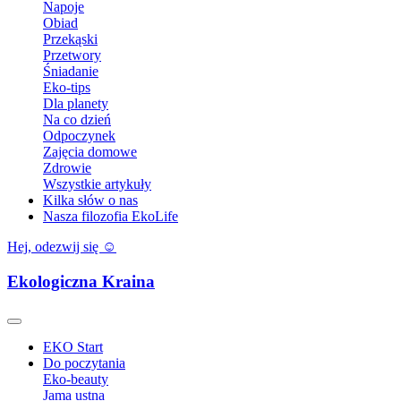
Napoje
Obiad
Przekąski
Przetwory
Śniadanie
Eko-tips
Dla planety
Na co dzień
Odpoczynek
Zajęcia domowe
Zdrowie
Wszystkie artykuły
Kilka słów o nas
Nasza filozofia EkoLife
Hej, odezwij się ☺️
Ekologiczna Kraina
EKO Start
Do poczytania
Eko-beauty
Jama ustna