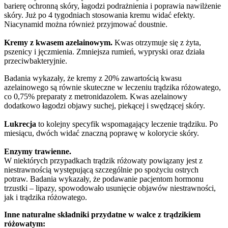
barierę ochronną skóry, łagodzi podrażnienia i poprawia nawilżenie
skóry. Już po 4 tygodniach stosowania kremu widać efekty.
Niacynamid można również przyjmować doustnie.
Kremy z kwasem azelainowym.
Kwas otrzymuje się z żyta,
pszenicy i jęczmienia. Zmniejsza rumień, wypryski oraz działa
przeciwbakteryjnie.
Badania wykazały, że kremy z 20% zawartością kwasu
azelainowego są równie skuteczne w leczeniu trądzika różowatego,
co 0,75% preparaty z metronidazolem. Kwas azelainowy
dodatkowo łagodzi objawy suchej, piekącej i swędzącej skóry.
Lukrecja
to kolejny specyfik wspomagający leczenie trądziku. Po
miesiącu, dwóch widać znaczną poprawę w kolorycie skóry.
Enzymy trawienne.
W niektórych przypadkach trądzik różowaty powiązany jest z
niestrawnością występującą szczególnie po spożyciu ostrych
potraw. Badania wykazały, że podawanie pacjentom hormonu
trzustki – lipazy, spowodowało usunięcie objawów niestrawności,
jak i trądzika różowatego.
Inne naturalne składniki przydatne w walce z trądzikiem
różowatym: