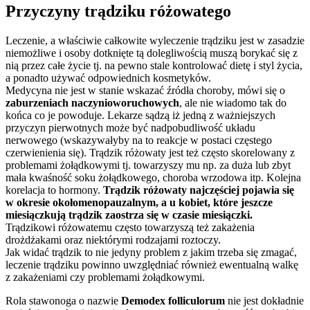
Przyczyny trądziku różowatego
Leczenie, a właściwie całkowite wyleczenie trądziku jest w zasadzie
niemożliwe i osoby dotknięte tą dolegliwością muszą borykać się z
nią przez całe życie tj. na pewno stale kontrolować dietę i styl życia,
a ponadto używać odpowiednich kosmetyków.
Medycyna nie jest w stanie wskazać źródła choroby, mówi się o
zaburzeniach naczynioworuchowych
, ale nie wiadomo tak do
końca co je powoduje. Lekarze sądzą iż jedną z ważniejszych
przyczyn pierwotnych może być nadpobudliwość układu
nerwowego (wskazywałyby na to reakcje w postaci częstego
czerwienienia się). Trądzik różowaty jest też często skorelowany z
problemami żołądkowymi tj. towarzyszy mu np. za duża lub zbyt
mała kwaśność soku żołądkowego, choroba wrzodowa itp. Kolejna
korelacja to hormony.
Trądzik różowaty najczęściej pojawia się
w okresie okołomenopauzalnym, a u kobiet, które jeszcze
miesiączkują trądzik zaostrza się w czasie miesiączki.
Trądzikowi różowatemu często towarzyszą też zakażenia
drożdżakami oraz niektórymi rodzajami roztoczy.
Jak widać trądzik to nie jedyny problem z jakim trzeba się zmagać,
leczenie trądziku powinno uwzględniać również ewentualną walkę
z zakażeniami czy problemami żołądkowymi.
Rola stawonoga o nazwie
Demodex folliculorum
nie jest dokładnie