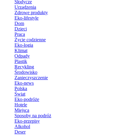
Słodycze
Urządzenia
Zdrowe produkty
Eko-lifestyle
Dom
Dzieci
Praca
Życie codzienne
Eko-logia
Klimat
Odpady
Plastik
Recykling
Środowisko
Zanieczyszczenie
Eko-news
Polska
Świat
Eko-podróże
Hotele
Miejsca
Sposoby na podróż
Eko-przepisy
Alkohol
Deser