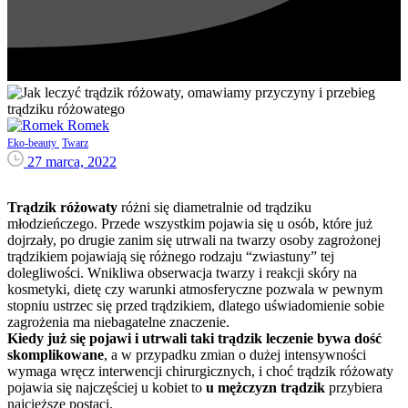
Romek
Eko-beauty
Twarz
27 marca, 2022
Trądzik różowaty
różni się diametralnie od trądziku
młodzieńczego. Przede wszystkim pojawia się u osób, które już
dojrzały, po drugie zanim się utrwali na twarzy osoby zagrożonej
trądzikiem pojawiają się różnego rodzaju “zwiastuny” tej
dolegliwości. Wnikliwa obserwacja twarzy i reakcji skóry na
kosmetyki, dietę czy warunki atmosferyczne pozwala w pewnym
stopniu ustrzec się przed trądzikiem, dlatego uświadomienie sobie
zagrożenia ma niebagatelne znaczenie.
Kiedy już się pojawi i utrwali taki trądzik leczenie bywa dość
skomplikowane
, a w przypadku zmian o dużej intensywności
wymaga wręcz interwencji chirurgicznych, i choć trądzik różowaty
pojawia się najczęściej u kobiet to
u mężczyzn trądzik
przybiera
najcięższe postaci.