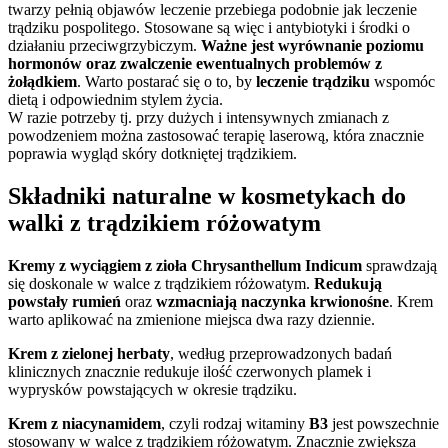
twarzy pełnią objawów leczenie przebiega podobnie jak leczenie
trądziku pospolitego. Stosowane są więc i antybiotyki i środki o
działaniu przeciwgrzybiczym.
Ważne jest wyrównanie poziomu
hormonów oraz zwalczenie ewentualnych problemów z
żołądkiem
. Warto postarać się o to, by
leczenie trądziku
wspomóc
dietą i odpowiednim stylem życia.
W razie potrzeby tj. przy dużych i intensywnych zmianach z
powodzeniem można zastosować terapię laserową, która znacznie
poprawia wygląd skóry dotkniętej trądzikiem.
Składniki naturalne w kosmetykach do
walki z trądzikiem
różowatym
Kremy z wyciągiem z zioła Chrysanthellum Indicum
sprawdzają
się doskonale w walce z trądzikiem różowatym.
Redukują
powstały rumień
oraz
wzmacniają naczynka krwionośne
. Krem
warto aplikować na zmienione miejsca dwa razy dziennie.
Krem z zielonej herbaty
, według przeprowadzonych badań
klinicznych znacznie redukuje ilość czerwonych plamek i
wyprysków powstających w okresie trądziku.
Krem z niacynamidem
, czyli rodzaj witaminy
B3
jest powszechnie
stosowany w walce z trądzikiem różowatym. Znacznie zwiększa