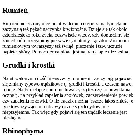
Rumień
Rumień nieleczony ulegnie utrwaleniu, co gorsza na tym etapie
zaczynają też pękać naczynka krwionośne. Dzieje się tak około
czterdziestego roku życia, oczywiście wtedy, gdy dopuścimy się
zaniedbań i przegapimy pierwsze symptomy trądziku. Zmianom
rumieniowym towarzyszy też świąd, pieczenie i tzw. uczucie
napiętej skóry. Pomoc dermatologa jest na tym etapie niezbędna.
Grudki i krostki
Na utrwalonym i dość intensywnym rumieniu zaczynają pojawiać
się zmiany typowo trądzikowe tj. grudki i krostki, a czasem nawet
ropnie. Na tym etapie chorobie towarzyszą też często powikłania
oczne tj. na przykład zapalenia spojówek, zaczerwienienie powiek
czy zapalenia rogówki. O ile trądzik można jeszcze jakoś znieść, o
tyle towarzyszące mu objawy oczne są zdecydowanie
nieprzyjemne. Tak więc gdy pojawi się ten trądzik leczenie jest
niezbędne.
Rhinophyma