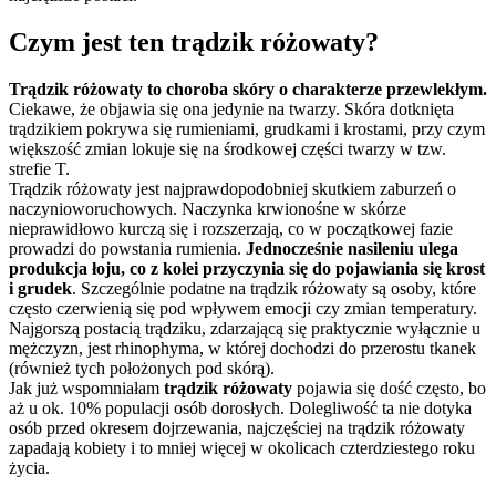
Czym jest ten trądzik różowaty?
Trądzik różowaty to choroba skóry o charakterze przewlekłym.
Ciekawe, że objawia się ona jedynie na twarzy. Skóra dotknięta
trądzikiem pokrywa się rumieniami, grudkami i krostami, przy czym
większość zmian lokuje się na środkowej części twarzy w tzw.
strefie T.
Trądzik różowaty jest najprawdopodobniej skutkiem zaburzeń o
naczynioworuchowych. Naczynka krwionośne w skórze
nieprawidłowo kurczą się i rozszerzają, co w początkowej fazie
prowadzi do powstania rumienia.
Jednocześnie nasileniu ulega
produkcja łoju, co z kolei przyczynia się do pojawiania się krost
i grudek
. Szczególnie podatne na trądzik różowaty są osoby, które
często czerwienią się pod wpływem emocji czy zmian temperatury.
Najgorszą postacią trądziku, zdarzającą się praktycznie wyłącznie u
mężczyzn, jest rhinophyma, w której dochodzi do przerostu tkanek
(również tych położonych pod skórą).
Jak już wspomniałam
trądzik różowaty
pojawia się dość często, bo
aż u ok. 10% populacji osób dorosłych. Dolegliwość ta nie dotyka
osób przed okresem dojrzewania, najczęściej na trądzik różowaty
zapadają kobiety i to mniej więcej w okolicach czterdziestego roku
życia.