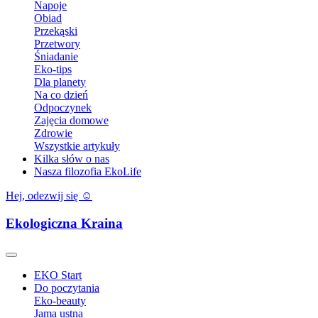
Napoje
Obiad
Przekąski
Przetwory
Śniadanie
Eko-tips
Dla planety
Na co dzień
Odpoczynek
Zajęcia domowe
Zdrowie
Wszystkie artykuły
Kilka słów o nas
Nasza filozofia EkoLife
Hej, odezwij się ☺️
Ekologiczna Kraina
EKO Start
Do poczytania
Eko-beauty
Jama ustna