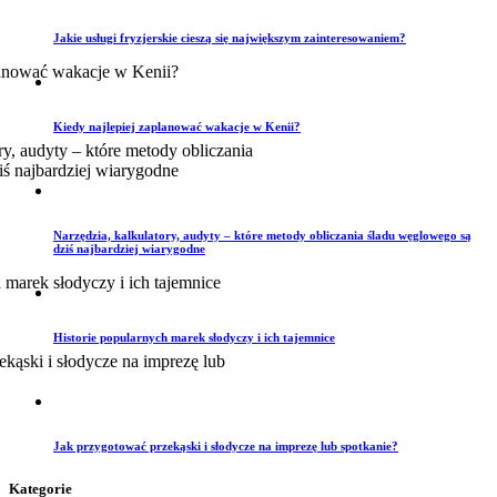
Jakie usługi fryzjerskie cieszą się największym zainteresowaniem?
Kiedy najlepiej zaplanować wakacje w Kenii?
Narzędzia, kalkulatory, audyty – które metody obliczania śladu węglowego są
dziś najbardziej wiarygodne
Historie popularnych marek słodyczy i ich tajemnice
Jak przygotować przekąski i słodycze na imprezę lub spotkanie?
Kategorie