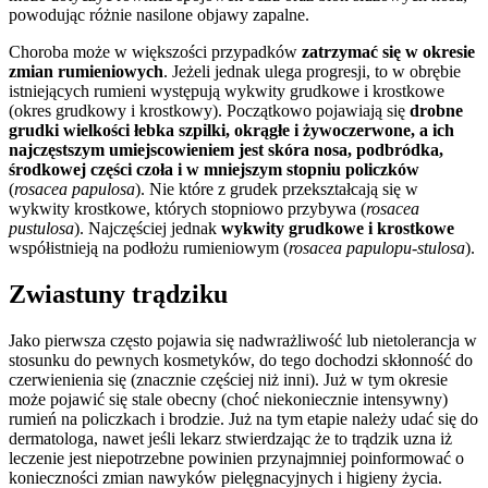
powodując różnie nasilone objawy zapalne.
Choroba może w większości przypadków
zatrzymać się w okresie
zmian rumieniowych
. Jeżeli jednak ulega progresji, to w obrębie
istniejących rumieni występują wykwity grudkowe i krostkowe
(okres grudkowy i krostkowy). Początkowo pojawiają się
drobne
grudki wielkości łebka szpilki, okrągłe i żywoczerwone, a ich
najczęstszym umiejscowieniem jest skóra nosa, podbródka,
środkowej części czoła i w mniejszym stopniu policzków
(
rosacea papulosa
). Nie które z grudek przekształcają się w
wykwity krostkowe, których stopniowo przybywa (
rosacea
pustulosa
). Najczęściej jednak
wykwity grudkowe i krostkowe
współistnieją na podłożu rumieniowym (
rosacea papulopu-stulosa
).
Zwiastuny trądziku
Jako pierwsza często pojawia się nadwrażliwość lub nietolerancja w
stosunku do pewnych kosmetyków, do tego dochodzi skłonność do
czerwienienia się (znacznie częściej niż inni). Już w tym okresie
może pojawić się stale obecny (choć niekoniecznie intensywny)
rumień na policzkach i brodzie. Już na tym etapie należy udać się do
dermatologa, nawet jeśli lekarz stwierdzając że to trądzik uzna iż
leczenie jest niepotrzebne powinien przynajmniej poinformować o
konieczności zmian nawyków pielęgnacyjnych i higieny życia.