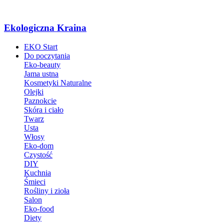
Ekologiczna Kraina
EKO Start
Do poczytania
Eko-beauty
Jama ustna
Kosmetyki Naturalne
Olejki
Paznokcie
Skóra i ciało
Twarz
Usta
Włosy
Eko-dom
Czystość
DIY
Kuchnia
Śmieci
Rośliny i zioła
Salon
Eko-food
Diety