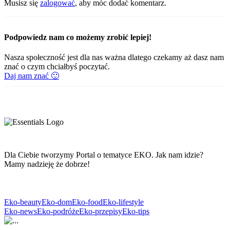
Musisz się
zalogować
, aby móc dodać komentarz.
Podpowiedz nam co możemy zrobić lepiej!
Nasza społeczność jest dla nas ważna dlatego czekamy aż dasz nam
znać o czym chciałbyś poczytać.
Daj nam znać 🙂
Dla Ciebie tworzymy Portal o tematyce EKO. Jak nam idzie?
Mamy nadzieję że dobrze!
Eko-beauty
Eko-dom
Eko-food
Eko-lifestyle
Eko-news
Eko-podróże
Eko-przepisy
Eko-tips