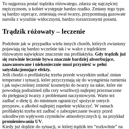
To najgorsza postać trądziku różowatego, zdarza się najczęściej
mężczyznom, u kobiet występuje bardzo rzadko. Zmiany tego typu
są bardzo szpecące, zmieniają owal twarzy, przypominają guzowate
narośla z wyraźnie widocznymi, bardzo rozszerzonymi porami.
Trądzik różowaty – leczenie
Podobnie jak w przypadku wielu innych chorób, których zwiastuny
pojawiają się bardzo wcześnie tak i w walce z trądzikiem
różowatym największe znaczenie ma profilaktyka.
Gdy trądzik już
się rozwinie leczenie bywa znacznie bardziej absorbujące,
zaawansowane i niekoniecznie musi przynieść w pełni
satysfakcjonujące efekty.
Jeśli chodzi o profilaktykę trzeba przede wszystkim unikać zmian
temperatur i sytuacji, które przyczyniają się do wystąpienia rumienia
i jak najwcześniej zmienić kosmetyki do twarzy na takie, które nie
powodują podrażnień (dla cery wrażliwej) najlepiej przeznaczone
do pielęgnacji twarzy z problemami naczyniowymi. Warto też
zadbać o dietę tj. do minimum ograniczyć spożycie ostrych
przypraw, a alkohol najlepiej zupełnie wykluczyć. W ramach
profilaktyki trzeba też zadbać o zabezpieczanie twarzy przed
szkodliwym wpływem czynników atmosferycznych tj. na przykład
promieniowania UV
.
Kiedy już dojdzie do sytuacji, w której trądzik ten “rozkwitnie” na