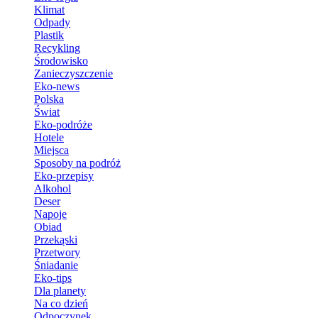
Klimat
Odpady
Plastik
Recykling
Środowisko
Zanieczyszczenie
Eko-news
Polska
Świat
Eko-podróże
Hotele
Miejsca
Sposoby na podróż
Eko-przepisy
Alkohol
Deser
Napoje
Obiad
Przekąski
Przetwory
Śniadanie
Eko-tips
Dla planety
Na co dzień
Odpoczynek