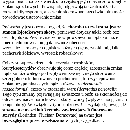
wyjaśniona, chociaż stwierdzono częstszą jego obecność w obrębie
zmian trądzikowych. Pewną rolę odgrywają także drożdżaki z
rodzaju Pityrosporum, a leczenie skierowane przeciwko nim może
powodować ustępowanie zmian.
Podważany jest obecnie pogląd, że
choroba ta związana jest ze
stanem łojotokowym skóry
, ponieważ dotyczy także osób bez
cech łojotoku. Pewne znaczenie w powstawaniu trądziku może
mieć niedobór witamin, jak również obecność
wewnątrzustrojowych ognisk zakaźnych (zęby, zatoki, migdałki,
pęcherzyk żółciowy, wyrostek robaczkowy).
Od czasu wprowadzenia do leczenia chorób skóry
kortykosterydów
obserwuje się coraz częściej zaostrzenia zmian
trądziku różowatego pod wpływem zewnętrznego stosowania,
szczególnie ich fluorowanych pochodnych, lub występowanie
zmian przypominających trądzik różowaty (
derma-titis
rosaceiformis
), często w otoczeniu warg (
dermatitis perioralis
).
Tego typu zmiany pojawiają się zwłaszcza u osób ze skłonnością do
odczynów naczynioruchowych skóry twarzy (wpływ emocji, zmian
temperatury). W związku z tym bardzo ważna wydaje się uwaga, iż
stosowanie maści lub kremów zawierających fluorowane
sterydy
(Lorinden, Flucinar, Dermovate) na twarz
jest
bezwzględnie przeciwwskazana
w tych przypadkach.