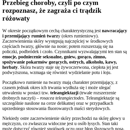
Przebieg choroby, czyli po czym
rozpoznasz, że zagraża ci trądzik
różowaty
W okresie początkowym cechą charakterystyczną jest
nawracający
i przemijający rumień twarz
y (okres rumieniowy).
Zaczerwienienia skóry występują najczęściej w środkowych
częściach twarzy, głównie na nosie; potem rozszerzają się na
policzki, podbródek i czoło. Czynnikami wyzwalającymi ten stan są
emocje, podniecenie seksualne, gniew, gorąco, zimno,
spożywanie pokarmów gorących, ostrych, alkoholu, kawy,
herbaty
. Skóra twarzy staje się żywoczerwona, ciepłota jej jest
podwyższona, wzmaga się również wydzielanie potu i łoju.
Początkowo rumienie na twarzy mają charakter przemijający, z
czasem jednak okres ich trwania wydłuża się i może ulegać
utrwaleniu w postaci tzw.
teleangiektazji
(trwałe rozszerzenie
drobnych naczyń) –
rosacea teleangiectodes
. Teleangiektazje są
szczególnie nasilone na cerze delikatnej oraz w przypadkach
uprzedniego stosowania fluorowanych maści sterydowych.
Niekiedy ostre zaczerwienienie skóry przechodzi na skórę głowy u
mężczyzn, co zwłaszcza widoczne jest u osób łysych. Stan taki
może dotyczyć również spojówek oczu oraz błon śluzowych nosa,