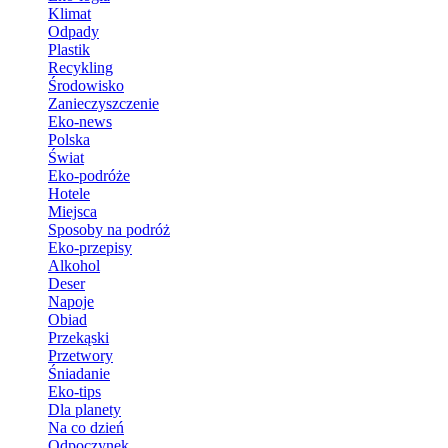
Klimat
Odpady
Plastik
Recykling
Środowisko
Zanieczyszczenie
Eko-news
Polska
Świat
Eko-podróże
Hotele
Miejsca
Sposoby na podróż
Eko-przepisy
Alkohol
Deser
Napoje
Obiad
Przekąski
Przetwory
Śniadanie
Eko-tips
Dla planety
Na co dzień
Odpoczynek