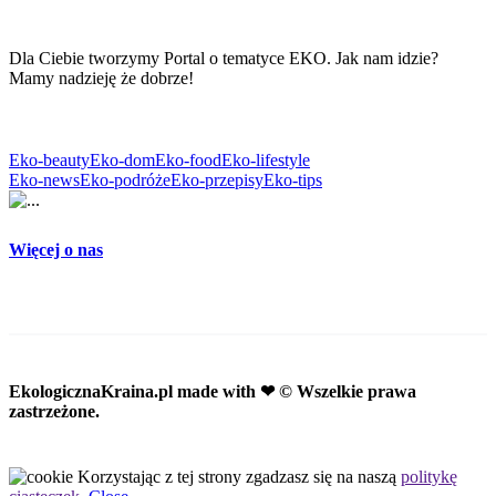
Dla Ciebie tworzymy Portal o tematyce EKO. Jak nam idzie?
Mamy nadzieję że dobrze!
Eko-beauty
Eko-dom
Eko-food
Eko-lifestyle
Eko-news
Eko-podróże
Eko-przepisy
Eko-tips
Więcej o nas
EkologicznaKraina.pl
made with ❤ © Wszelkie prawa
zastrzeżone.
Korzystając z tej strony zgadzasz się na naszą
politykę