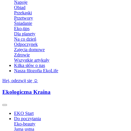
Napoje
Obiad
Przekąski
Przetwory
Śniadanie
Eko-tips
Dla planety
Na co dzień
Odpoczynek
Zajęcia domowe
Zdrowie
Wszystkie artykuły
Kilka słów o nas
Nasza filozofia EkoLife
Hej, odezwij się ☺️
Ekologiczna Kraina
EKO Start
Do poczytania
Eko-beauty
Jama ustna