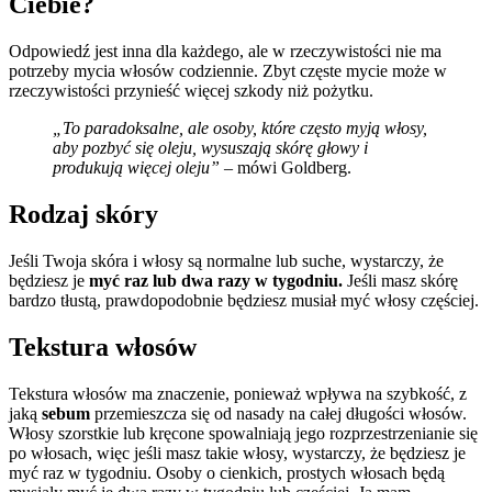
Ciebie?
Odpowiedź jest inna dla każdego, ale w rzeczywistości nie ma
potrzeby mycia włosów codziennie. Zbyt częste mycie może w
rzeczywistości przynieść więcej szkody niż pożytku.
„To paradoksalne, ale osoby, które często myją włosy,
aby pozbyć się oleju, wysuszają skórę głowy i
produkują więcej oleju”
– mówi Goldberg.
Rodzaj skóry
Jeśli Twoja skóra i włosy są normalne lub suche, wystarczy, że
będziesz je
myć raz lub dwa razy w tygodniu.
Jeśli masz skórę
bardzo tłustą, prawdopodobnie będziesz musiał myć włosy częściej.
Tekstura włosów
Tekstura włosów ma znaczenie, ponieważ wpływa na szybkość, z
jaką
sebum
przemieszcza się od nasady na całej długości włosów.
Włosy szorstkie lub kręcone spowalniają jego rozprzestrzenianie się
po włosach, więc jeśli masz takie włosy, wystarczy, że będziesz je
myć raz w tygodniu. Osoby o cienkich, prostych włosach będą