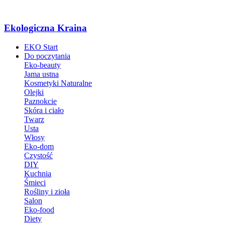
Ekologiczna Kraina
EKO Start
Do poczytania
Eko-beauty
Jama ustna
Kosmetyki Naturalne
Olejki
Paznokcie
Skóra i ciało
Twarz
Usta
Włosy
Eko-dom
Czystość
DIY
Kuchnia
Śmieci
Rośliny i zioła
Salon
Eko-food
Diety