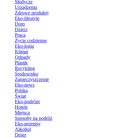
Słodycze
Urządzenia
Zdrowe produkty
Eko-lifestyle
Dom
Dzieci
Praca
Życie codzienne
Eko-logia
Klimat
Odpady
Plastik
Recykling
Środowisko
Zanieczyszczenie
Eko-news
Polska
Świat
Eko-podróże
Hotele
Miejsca
Sposoby na podróż
Eko-przepisy
Alkohol
Deser