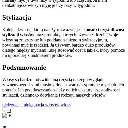
musiały myć je dwa razy w tygodniu lub częściej. Ja mam
delikatniejsze włosy i myję je trzy razy w tygodniu.
Stylizacja
Kolejną kwestią, którą należy rozważyć, jest
sposób i częstotliwość
stylizacji włosów
oraz produkty, których używasz. Jeżeli Twoje
włosy są zniszczone lub poddane zabiegom stylizacyjnym,
powinnaś myć je rzadziej. Ja używam bardzo dużo produktów,
dlatego między myciami lubię stosować ocet z jabłek, który pomoże
mi uporać się z nadmiarem produktów.
Podsumowanie
Włosy są bardzo indywidualną częścią naszego wyglądu
zewnętrznego i sami musimy dopasować naszą rutynę mycia do ich
potrzeb. Ich przetłuszczanie zależy od ich tekstury, częstotliwości
stylizacji, dziennego dotykania i rodzaju naszych włosów.
pielęgnacja
pielęgnacja włosów
włosy
0
JB