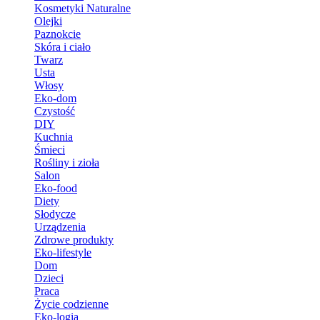
Kosmetyki Naturalne
Olejki
Paznokcie
Skóra i ciało
Twarz
Usta
Włosy
Eko-dom
Czystość
DIY
Kuchnia
Śmieci
Rośliny i zioła
Salon
Eko-food
Diety
Słodycze
Urządzenia
Zdrowe produkty
Eko-lifestyle
Dom
Dzieci
Praca
Życie codzienne
Eko-logia