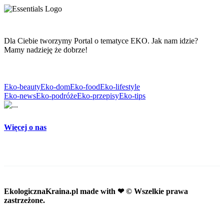
Dla Ciebie tworzymy Portal o tematyce EKO. Jak nam idzie?
Mamy nadzieję że dobrze!
Eko-beauty
Eko-dom
Eko-food
Eko-lifestyle
Eko-news
Eko-podróże
Eko-przepisy
Eko-tips
Więcej o nas
EkologicznaKraina.pl
made with ❤ © Wszelkie prawa
zastrzeżone.