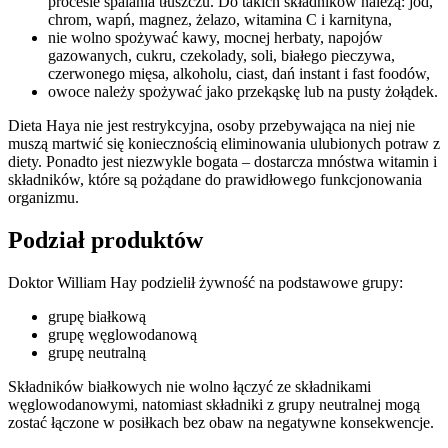
procesie spalania tłuszczu. Do takich składników należą: jod,
chrom, wapń, magnez, żelazo, witamina C i karnityna,
nie wolno spożywać kawy, mocnej herbaty, napojów
gazowanych, cukru, czekolady, soli, białego pieczywa,
czerwonego mięsa, alkoholu, ciast, dań instant i fast foodów,
owoce należy spożywać jako przekąskę lub na pusty żołądek.
Dieta Haya nie jest restrykcyjna, osoby przebywająca na niej nie
muszą martwić się koniecznością eliminowania ulubionych potraw z
diety. Ponadto jest niezwykle bogata – dostarcza mnóstwa witamin i
składników, które są pożądane do prawidłowego funkcjonowania
organizmu.
Podział produktów
Doktor William Hay podzielił żywność na podstawowe grupy:
grupę białkową
grupę węglowodanową
grupę neutralną
Składników białkowych nie wolno łączyć ze składnikami
węglowodanowymi, natomiast składniki z grupy neutralnej mogą
zostać łączone w posiłkach bez obaw na negatywne konsekwencje.