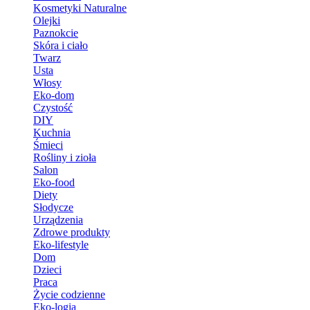
Kosmetyki Naturalne
Olejki
Paznokcie
Skóra i ciało
Twarz
Usta
Włosy
Eko-dom
Czystość
DIY
Kuchnia
Śmieci
Rośliny i zioła
Salon
Eko-food
Diety
Słodycze
Urządzenia
Zdrowe produkty
Eko-lifestyle
Dom
Dzieci
Praca
Życie codzienne
Eko-logia