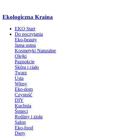
Ekologiczna Kraina
EKO Start
Do poczytania
Eko-beauty
Jama ustna
Kosmetyki Naturalne
Olejki
Paznokcie
Skóra i ciało
Twarz
Usta
Włosy
Eko-dom
Czystość
DIY
Kuchnia
Śmieci
Rośliny i zioła
Salon
Eko-food
Diety