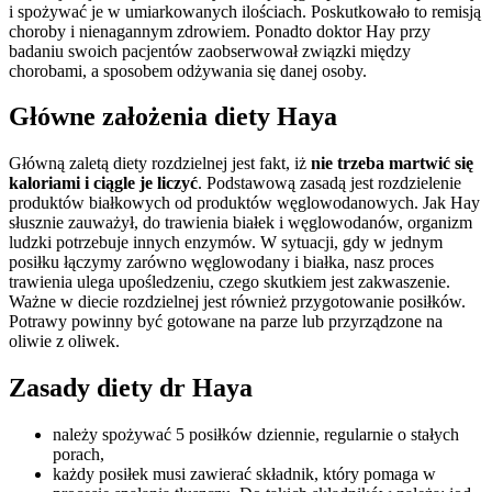
i spożywać je w umiarkowanych ilościach. Poskutkowało to remisją
choroby i nienagannym zdrowiem. Ponadto doktor Hay przy
badaniu swoich pacjentów zaobserwował związki między
chorobami, a sposobem odżywania się danej osoby.
Główne założenia diety Haya
Główną zaletą diety rozdzielnej jest fakt, iż
nie trzeba martwić się
kaloriami i ciągle je liczyć
. Podstawową zasadą jest rozdzielenie
produktów białkowych od produktów węglowodanowych. Jak Hay
słusznie zauważył, do trawienia białek i węglowodanów, organizm
ludzki potrzebuje innych enzymów. W sytuacji, gdy w jednym
posiłku łączymy zarówno węglowodany i białka, nasz proces
trawienia ulega upośledzeniu, czego skutkiem jest zakwaszenie.
Ważne w diecie rozdzielnej jest również przygotowanie posiłków.
Potrawy powinny być gotowane na parze lub przyrządzone na
oliwie z oliwek.
Zasady diety dr Haya
należy spożywać 5 posiłków dziennie, regularnie o stałych
porach,
każdy posiłek musi zawierać składnik, który pomaga w