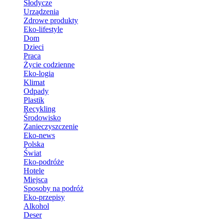
Słodycze
Urządzenia
Zdrowe produkty
Eko-lifestyle
Dom
Dzieci
Praca
Życie codzienne
Eko-logia
Klimat
Odpady
Plastik
Recykling
Środowisko
Zanieczyszczenie
Eko-news
Polska
Świat
Eko-podróże
Hotele
Miejsca
Sposoby na podróż
Eko-przepisy
Alkohol
Deser