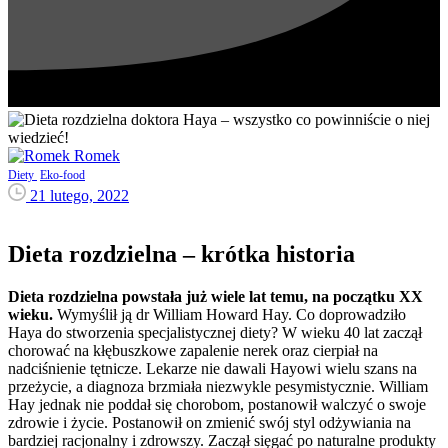
Romek
Diety
Eko-food
21 lutego, 2022
Dieta rozdzielna – krótka historia
Dieta rozdzielna powstała już wiele lat temu, na początku XX
wieku.
Wymyślił ją dr William Howard Hay. Co doprowadziło
Haya do stworzenia specjalistycznej diety? W wieku 40 lat zaczął
chorować na kłębuszkowe zapalenie nerek oraz cierpiał na
nadciśnienie tętnicze. Lekarze nie dawali Hayowi wielu szans na
przeżycie, a diagnoza brzmiała niezwykle pesymistycznie. William
Hay jednak nie poddał się chorobom, postanowił walczyć o swoje
zdrowie i życie. Postanowił on zmienić swój styl odżywiania na
bardziej racjonalny i zdrowszy. Zaczął sięgać po naturalne produkty