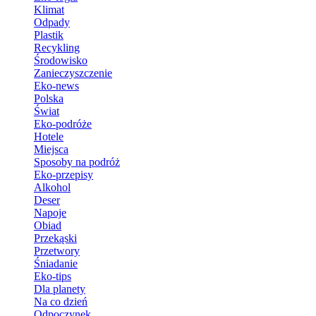
Klimat
Odpady
Plastik
Recykling
Środowisko
Zanieczyszczenie
Eko-news
Polska
Świat
Eko-podróże
Hotele
Miejsca
Sposoby na podróż
Eko-przepisy
Alkohol
Deser
Napoje
Obiad
Przekąski
Przetwory
Śniadanie
Eko-tips
Dla planety
Na co dzień
Odpoczynek