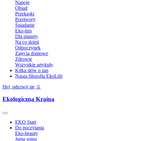
Napoje
Obiad
Przekąski
Przetwory
Śniadanie
Eko-tips
Dla planety
Na co dzień
Odpoczynek
Zajęcia domowe
Zdrowie
Wszystkie artykuły
Kilka słów o nas
Nasza filozofia EkoLife
Hej, odezwij się ☺️
Ekologiczna Kraina
EKO Start
Do poczytania
Eko-beauty
Jama ustna