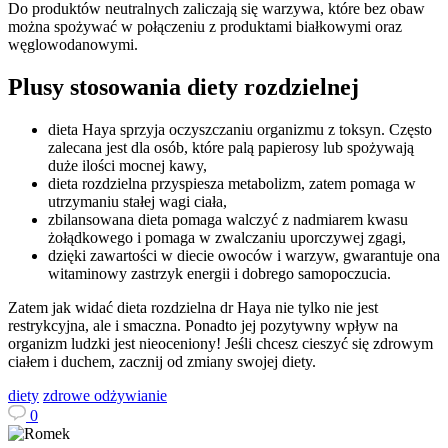
Do produktów neutralnych zaliczają się warzywa, które bez obaw
można spożywać w połączeniu z produktami białkowymi oraz
węglowodanowymi.
Plusy stosowania diety rozdzielnej
dieta Haya sprzyja oczyszczaniu organizmu z toksyn. Często
zalecana jest dla osób, które palą papierosy lub spożywają
duże ilości mocnej kawy,
dieta rozdzielna przyspiesza metabolizm, zatem pomaga w
utrzymaniu stałej wagi ciała,
zbilansowana dieta pomaga walczyć z nadmiarem kwasu
żołądkowego i pomaga w zwalczaniu uporczywej zgagi,
dzięki zawartości w diecie owoców i warzyw, gwarantuje ona
witaminowy zastrzyk energii i dobrego samopoczucia.
Zatem jak widać dieta rozdzielna dr Haya nie tylko nie jest
restrykcyjna, ale i smaczna. Ponadto jej pozytywny wpływ na
organizm ludzki jest nieoceniony! Jeśli chcesz cieszyć się zdrowym
ciałem i duchem, zacznij od zmiany swojej diety.
diety
zdrowe odżywianie
0