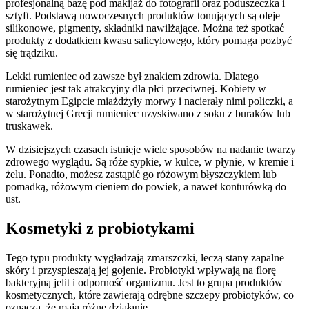
profesjonalną bazę pod makijaż do fotografii oraz poduszeczka i
sztyft. Podstawą nowoczesnych produktów tonujących są oleje
silikonowe, pigmenty, składniki nawilżające. Można też spotkać
produkty z dodatkiem kwasu salicylowego, który pomaga pozbyć
się trądziku.
Lekki rumieniec od zawsze był znakiem zdrowia. Dlatego
rumieniec jest tak atrakcyjny dla płci przeciwnej. Kobiety w
starożytnym Egipcie miażdżyły morwy i nacierały nimi policzki, a
w starożytnej Grecji rumieniec uzyskiwano z soku z buraków lub
truskawek.
W dzisiejszych czasach istnieje wiele sposobów na nadanie twarzy
zdrowego wyglądu. Są róże sypkie, w kulce, w płynie, w kremie i
żelu. Ponadto, możesz zastąpić go różowym błyszczykiem lub
pomadką, różowym cieniem do powiek, a nawet konturówką do
ust.
Kosmetyki z probiotykami
Tego typu produkty wygładzają zmarszczki, leczą stany zapalne
skóry i przyspieszają jej gojenie. Probiotyki wpływają na florę
bakteryjną jelit i odporność organizmu. Jest to grupa produktów
kosmetycznych, które zawierają odrębne szczepy probiotyków, co
oznacza, że mają różne działanie.