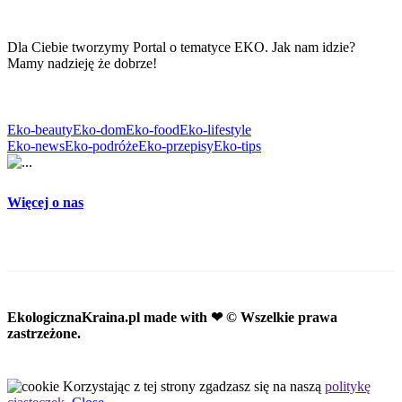
Dla Ciebie tworzymy Portal o tematyce EKO. Jak nam idzie?
Mamy nadzieję że dobrze!
Eko-beauty
Eko-dom
Eko-food
Eko-lifestyle
Eko-news
Eko-podróże
Eko-przepisy
Eko-tips
Więcej o nas
EkologicznaKraina.pl
made with ❤ © Wszelkie prawa
zastrzeżone.
Korzystając z tej strony zgadzasz się na naszą
politykę