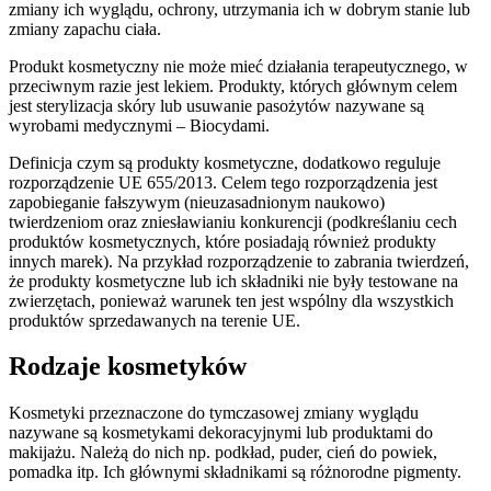
zmiany ich wyglądu, ochrony, utrzymania ich w dobrym stanie lub
zmiany zapachu ciała.
Produkt kosmetyczny nie może mieć działania terapeutycznego, w
przeciwnym razie jest lekiem. Produkty, których głównym celem
jest sterylizacja skóry lub usuwanie pasożytów nazywane są
wyrobami medycznymi – Biocydami.
Definicja czym są produkty kosmetyczne, dodatkowo reguluje
rozporządzenie UE 655/2013. Celem tego rozporządzenia jest
zapobieganie fałszywym (nieuzasadnionym naukowo)
twierdzeniom oraz zniesławianiu konkurencji (podkreślaniu cech
produktów kosmetycznych, które posiadają również produkty
innych marek). Na przykład rozporządzenie to zabrania twierdzeń,
że produkty kosmetyczne lub ich składniki nie były testowane na
zwierzętach, ponieważ warunek ten jest wspólny dla wszystkich
produktów sprzedawanych na terenie UE.
Rodzaje kosmetyków
Kosmetyki przeznaczone do tymczasowej zmiany wyglądu
nazywane są kosmetykami dekoracyjnymi lub produktami do
makijażu. Należą do nich np. podkład, puder, cień do powiek,
pomadka itp. Ich głównymi składnikami są różnorodne pigmenty.