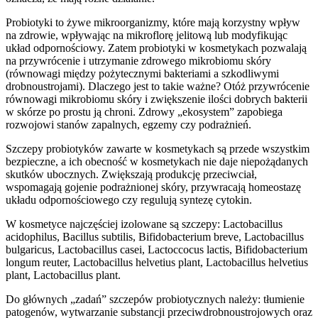
Probiotyki to żywe mikroorganizmy, które mają korzystny wpływ
na zdrowie, wpływając na mikroflorę jelitową lub modyfikując
układ odpornościowy. Zatem probiotyki w kosmetykach pozwalają
na przywrócenie i utrzymanie zdrowego mikrobiomu skóry
(równowagi między pożytecznymi bakteriami a szkodliwymi
drobnoustrojami). Dlaczego jest to takie ważne? Otóż przywrócenie
równowagi mikrobiomu skóry i zwiększenie ilości dobrych bakterii
w skórze po prostu ją chroni. Zdrowy „ekosystem” zapobiega
rozwojowi stanów zapalnych, egzemy czy podrażnień.
Szczepy probiotyków zawarte w kosmetykach są przede wszystkim
bezpieczne, a ich obecność w kosmetykach nie daje niepożądanych
skutków ubocznych. Zwiększają produkcję przeciwciał,
wspomagają gojenie podrażnionej skóry, przywracają homeostazę
układu odpornościowego czy regulują syntezę cytokin.
W kosmetyce najczęściej izolowane są szczepy: Lactobacillus
acidophilus, Bacillus subtilis, Bifidobacterium breve, Lactobacillus
bulgaricus, Lactobacillus casei, Lactoccocus lactis, Bifidobacterium
longum reuter, Lactobacillus helvetius plant, Lactobacillus helvetius
plant, Lactobacillus plant.
Do głównych „zadań” szczepów probiotycznych należy: tłumienie
patogenów, wytwarzanie substancji przeciwdrobnoustrojowych oraz