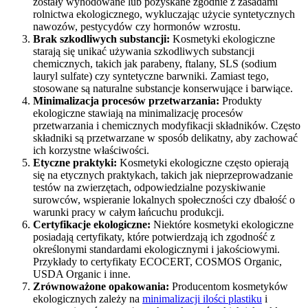
zostały wyhodowane lub pozyskane zgodnie z zasadami
rolnictwa ekologicznego, wykluczając użycie syntetycznych
nawozów, pestycydów czy hormonów wzrostu.
Brak szkodliwych substancji:
Kosmetyki ekologiczne
starają się unikać używania szkodliwych substancji
chemicznych, takich jak parabeny, ftalany, SLS (sodium
lauryl sulfate) czy syntetyczne barwniki. Zamiast tego,
stosowane są naturalne substancje konserwujące i barwiące.
Minimalizacja procesów przetwarzania:
Produkty
ekologiczne stawiają na minimalizację procesów
przetwarzania i chemicznych modyfikacji składników. Często
składniki są przetwarzane w sposób delikatny, aby zachować
ich korzystne właściwości.
Etyczne praktyki:
Kosmetyki ekologiczne często opierają
się na etycznych praktykach, takich jak nieprzeprowadzanie
testów na zwierzętach, odpowiedzialne pozyskiwanie
surowców, wspieranie lokalnych społeczności czy dbałość o
warunki pracy w całym łańcuchu produkcji.
Certyfikacje ekologiczne:
Niektóre kosmetyki ekologiczne
posiadają certyfikaty, które potwierdzają ich zgodność z
określonymi standardami ekologicznymi i jakościowymi.
Przykłady to certyfikaty ECOCERT, COSMOS Organic,
USDA Organic i inne.
Zrównoważone opakowania:
Producentom kosmetyków
ekologicznych zależy na
minimalizacji ilości plastiku
i