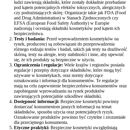
ludzi zawierają składniki, które zostały dokładnie przebadane
pod kątem potencjalnych efektów toksycznych, alergicznych
czy podrażniających skórę. Organizacje takie jak FDA (Food
and Drug Administration) w Stanach Zjednoczonych czy
EFSA (European Food Safety Authority) w Europie
nadzorują i oceniają składniki kosmetyków pod kątem ich
bezpieczeństwa.
Testy i badania:
Przed wprowadzeniem kosmetyków na
rynek, producenci są zobowiązani do przeprowadzenia
różnego rodzaju testów i badań, takich jak testy na drażliwość
skórną, testy na alergie, testy stabilności i inne, aby upewnić
się, że ich produkty są bezpieczne w użyciu.
Ograniczenia i regulacje:
Wiele krajów i regionów posiada
regulacje i przepisy dotyczące składników, które mogą być
używane w kosmetykach, oraz normy dotyczące
oznakowania i informacji dla konsumentów. Te regulacje
mają na celu zapewnienie bezpieczeństwa konsumentów oraz
zapobieganie wprowadzaniu na rynek produktów
zawierających potencjalnie szkodliwe składniki.
Dostępność informacji:
Bezpieczne kosmetyki powinny
dostarczać konsumentom jasnych informacji na temat
składników, sposobu użycia oraz potencjalnych ryzyk.
Oznakowanie produktów powinno być czytelne i zrozumiałe
dla przeciętnego konsumenta.
Etyczne praktyki:
Bezpieczne kosmetyki uwzględniają