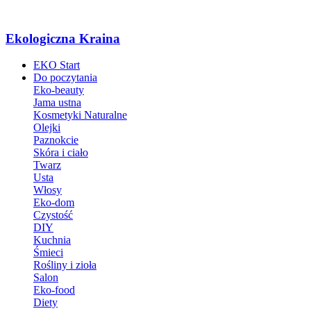
Ekologiczna Kraina
EKO Start
Do poczytania
Eko-beauty
Jama ustna
Kosmetyki Naturalne
Olejki
Paznokcie
Skóra i ciało
Twarz
Usta
Włosy
Eko-dom
Czystość
DIY
Kuchnia
Śmieci
Rośliny i zioła
Salon
Eko-food
Diety