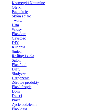
Kosmetyki Naturalne
Olejki
Paznokcie
Skóra i ciało
Twarz
Usta
Włosy
Eko-dom
Czystość
DIY
Kuchnia
Śmieci
Rośliny i zioła
Salon
Eko-food
Diety
Słodycze
Urządzenia
Zdrowe produkty
Eko-lifestyle
Dom
Dzieci
Praca
Życie codzienne
Eko-logia