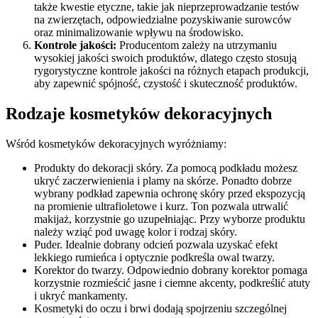
także kwestie etyczne, takie jak nieprzeprowadzanie testów
na zwierzętach, odpowiedzialne pozyskiwanie surowców
oraz minimalizowanie wpływu na środowisko.
Kontrole jakości:
Producentom zależy na utrzymaniu
wysokiej jakości swoich produktów, dlatego często stosują
rygorystyczne kontrole jakości na różnych etapach produkcji,
aby zapewnić spójność, czystość i skuteczność produktów.
Rodzaje kosmetyków dekoracyjnych
Wśród kosmetyków dekoracyjnych wyróżniamy:
Produkty do dekoracji skóry. Za pomocą podkładu możesz
ukryć zaczerwienienia i plamy na skórze. Ponadto dobrze
wybrany podkład zapewnia ochronę skóry przed ekspozycją
na promienie ultrafioletowe i kurz. Ton pozwala utrwalić
makijaż, korzystnie go uzupełniając. Przy wyborze produktu
należy wziąć pod uwagę kolor i rodzaj skóry.
Puder. Idealnie dobrany odcień pozwala uzyskać efekt
lekkiego rumieńca i optycznie podkreśla owal twarzy.
Korektor do twarzy. Odpowiednio dobrany korektor pomaga
korzystnie rozmieścić jasne i ciemne akcenty, podkreślić atuty
i ukryć mankamenty.
Kosmetyki do oczu i brwi dodają spojrzeniu szczególnej