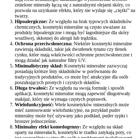
zmielone minerały łączą się z naturalnymi olejami skóry, co
pozwala na uzyskanie efektu, który nie wydaje się „ciężki” na
twarzy.
Hipoalergiczne:
Ze względu na brak typowych składników
chemicznych, kosmetyki mineralne są często uważane za
produkty hipoalergiczne i mogą być łagodniejsze dla skóry
wrażliwej, skłonnej do alergii lub trądziku.
Ochrona przeciwsłoneczna:
Niektóre kosmetyki mineralne
zawierają składniki, takie jak dwutlenek tytanu czy tlenek
cynku, które mają właściwości ochronne przeciwsłoneczne i
mogą działać jak naturalne filtry UV.
Minimalistyczny skład:
Kosmetyki mineralne zazwyczaj
posiadają krótsze listy składników w porównaniu do
tradycyjnych produktów, co może być atrakcyjne dla osób
poszukujących prostych i czystych składów.
Długa trwałość:
Ze względu na swoją formułę i sposób
aplikacji, kosmetyki mineralne mogą zapewnić długotrwały
makijaż, który nie wymaga częstych poprawek.
Wielofunkcyjność:
Wiele kosmetyków mineralnych może
mieć zastosowanie wielofunkcyjne, na przykład puder
mineralny może być używany jako podkład, puder sypki i
bronzer jednocześnie.
Minimalny efekt komedogenny:
Ze względu na skład
oparty na minerałach, kosmetyki te rzadko zatykają pory, co
jest szczególnie ważne dla osób z problemami trądzikowymi.