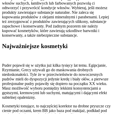
włosów suchych, łamliwych lub farbowanych pozwolą ci
odtworzyć i przywrócić kondycje włosów. Wybieraj, jeśli możesz
produkty zawierające substancje naturalne. Nie zaleca się
kupowania produktów z olejami mineralnymi i parabenami. Lepiej
też zrezygnować z produktów zawierających silikony, substancje
zapachowe i konserwanty. Pod żadnym pozorem nie należy
kupować kosmetyków, które zawierają szkodliwe barwniki i
konserwanty, a także niebezpieczne substancje.
Najważniejsze kosmetyki
Puder pojawił się w użytku już kilka tysięcy lat temu. Egipcjanie,
Rzymianie, Grecy używali go do maskowania drobnych
niedoskonałości. Tyle że w przeciwieństwie do nowoczesnych
pudrów mieli do dyspozycji jedynie kredę i biały ołów, a pierwsze
profesjonalne pudry pojawiły się dopiero na początku XX wieku.
Masz możliwość wyboru pomiędzy lekkimi konsystencjami a
gęstszymi, kremowymi lub suchymi, matującymi i dającymi efekt
subtelnej opalenizny.
Kosmetyki tonujące, to najczęściej korektor na drobne pryszcze czy
cienie pod oczami, krem BB jako baza pod makijaż, podkład pod