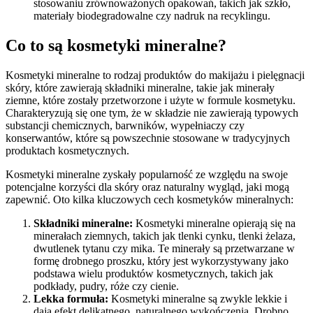
stosowaniu zrównoważonych opakowań, takich jak szkło,
materiały biodegradowalne czy nadruk na recyklingu.
Co to są kosmetyki mineralne?
Kosmetyki mineralne to rodzaj produktów do makijażu i pielęgnacji
skóry, które zawierają składniki mineralne, takie jak minerały
ziemne, które zostały przetworzone i użyte w formule kosmetyku.
Charakteryzują się one tym, że w składzie nie zawierają typowych
substancji chemicznych, barwników, wypełniaczy czy
konserwantów, które są powszechnie stosowane w tradycyjnych
produktach kosmetycznych.
Kosmetyki mineralne zyskały popularność ze względu na swoje
potencjalne korzyści dla skóry oraz naturalny wygląd, jaki mogą
zapewnić. Oto kilka kluczowych cech kosmetyków mineralnych:
Składniki mineralne:
Kosmetyki mineralne opierają się na
minerałach ziemnych, takich jak tlenki cynku, tlenki żelaza,
dwutlenek tytanu czy mika. Te minerały są przetwarzane w
formę drobnego proszku, który jest wykorzystywany jako
podstawa wielu produktów kosmetycznych, takich jak
podkłady, pudry, róże czy cienie.
Lekka formuła:
Kosmetyki mineralne są zwykle lekkie i
dają efekt delikatnego, naturalnego wykończenia. Drobno