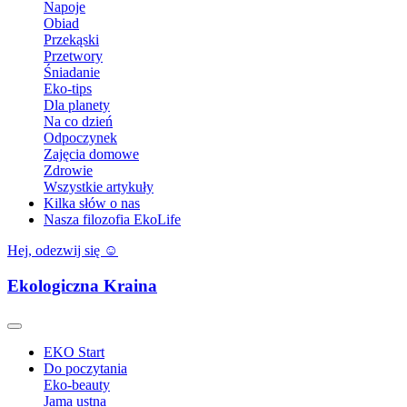
Napoje
Obiad
Przekąski
Przetwory
Śniadanie
Eko-tips
Dla planety
Na co dzień
Odpoczynek
Zajęcia domowe
Zdrowie
Wszystkie artykuły
Kilka słów o nas
Nasza filozofia EkoLife
Hej, odezwij się ☺️
Ekologiczna Kraina
EKO Start
Do poczytania
Eko-beauty
Jama ustna