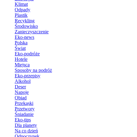
Klimat
Odpady
Plastik
Recykling
Środowisko
Zanieczyszczenie
Eko-news
Polska
Świat
Eko-podróże
Hotele
Miejsca
Sposoby na podróż
Eko-przepisy
Alkohol
Deser
Napoje
Obiad
Przekąski
Przetwory
Śniadanie
Eko-tips
Dla planety
Na co dzień
Odpoczynek