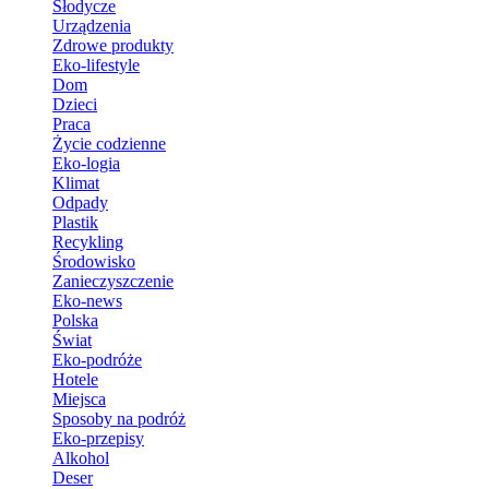
Słodycze
Urządzenia
Zdrowe produkty
Eko-lifestyle
Dom
Dzieci
Praca
Życie codzienne
Eko-logia
Klimat
Odpady
Plastik
Recykling
Środowisko
Zanieczyszczenie
Eko-news
Polska
Świat
Eko-podróże
Hotele
Miejsca
Sposoby na podróż
Eko-przepisy
Alkohol
Deser