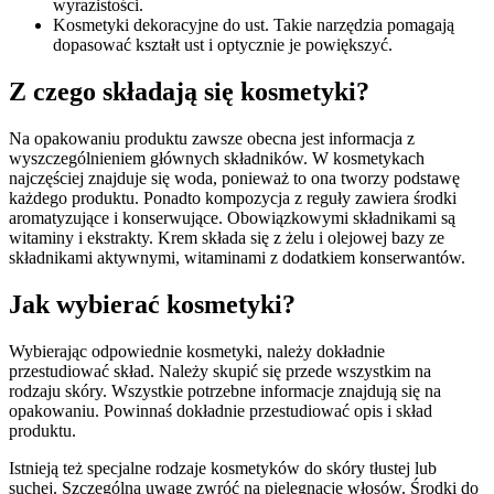
wyrazistości.
Kosmetyki dekoracyjne do ust. Takie narzędzia pomagają
dopasować kształt ust i optycznie je powiększyć.
Z czego składają się kosmetyki?
Na opakowaniu produktu zawsze obecna jest informacja z
wyszczególnieniem głównych składników. W kosmetykach
najczęściej znajduje się woda, ponieważ to ona tworzy podstawę
każdego produktu. Ponadto kompozycja z reguły zawiera środki
aromatyzujące i konserwujące. Obowiązkowymi składnikami są
witaminy i ekstrakty. Krem składa się z żelu i olejowej bazy ze
składnikami aktywnymi, witaminami z dodatkiem konserwantów.
Jak wybierać kosmetyki?
Wybierając odpowiednie kosmetyki, należy dokładnie
przestudiować skład. Należy skupić się przede wszystkim na
rodzaju skóry. Wszystkie potrzebne informacje znajdują się na
opakowaniu. Powinnaś dokładnie przestudiować opis i skład
produktu.
Istnieją też specjalne rodzaje kosmetyków do skóry tłustej lub
suchej. Szczególną uwagę zwróć na pielęgnację włosów. Środki do