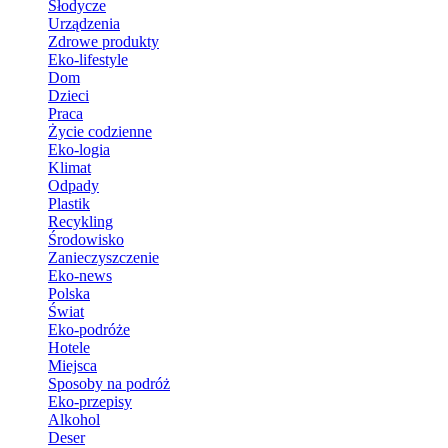
Słodycze
Urządzenia
Zdrowe produkty
Eko-lifestyle
Dom
Dzieci
Praca
Życie codzienne
Eko-logia
Klimat
Odpady
Plastik
Recykling
Środowisko
Zanieczyszczenie
Eko-news
Polska
Świat
Eko-podróże
Hotele
Miejsca
Sposoby na podróż
Eko-przepisy
Alkohol
Deser