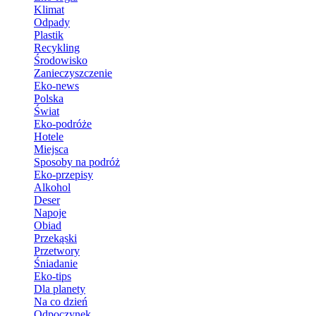
Klimat
Odpady
Plastik
Recykling
Środowisko
Zanieczyszczenie
Eko-news
Polska
Świat
Eko-podróże
Hotele
Miejsca
Sposoby na podróż
Eko-przepisy
Alkohol
Deser
Napoje
Obiad
Przekąski
Przetwory
Śniadanie
Eko-tips
Dla planety
Na co dzień
Odpoczynek