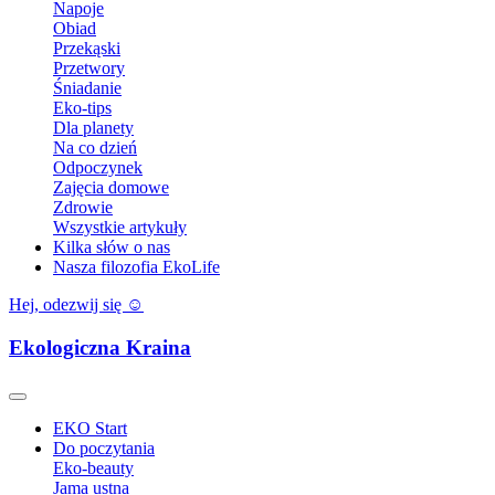
Napoje
Obiad
Przekąski
Przetwory
Śniadanie
Eko-tips
Dla planety
Na co dzień
Odpoczynek
Zajęcia domowe
Zdrowie
Wszystkie artykuły
Kilka słów o nas
Nasza filozofia EkoLife
Hej, odezwij się ☺️
Ekologiczna Kraina
EKO Start
Do poczytania
Eko-beauty
Jama ustna