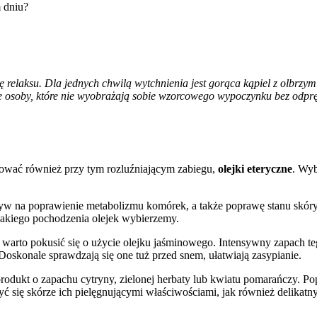
elaksu. Dla jednych chwilą wytchnienia jest gorąca kąpiel z olbrzymią
e osoby, które nie wyobrażają sobie wzorcowego wypoczynku bez odprę
sować również przy tym rozluźniającym zabiegu,
olejki eteryczne
. Wyb
yw na poprawienie metabolizmu komórek, a także poprawę stanu skóry p
jakiego pochodzenia olejek wybierzemy.
, warto pokusić się o użycie olejku jaśminowego. Intensywny zapach te
oskonale sprawdzają się one tuż przed snem, ułatwiają zasypianie.
rodukt o zapachu cytryny, zielonej herbaty lub kwiatu pomarańczy. Popr
zyć się skórze ich pielęgnującymi właściwościami, jak również deli