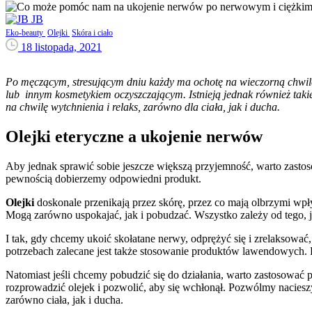
JB
Eko-beauty
Olejki
Skóra i ciało
18 listopada, 2021
Po męczącym, stresującym dniu każdy ma ochotę na wieczorną chwilę r
lub innym kosmetykiem oczyszczającym. Istnieją jednak również taki
na chwilę wytchnienia i relaks, zarówno dla ciała, jak i ducha.
Olejki eteryczne a ukojenie nerwów
Aby jednak sprawić sobie jeszcze większą przyjemność, warto zasto
pewnością dobierzemy odpowiedni produkt.
Olejki
doskonale przenikają przez skórę, przez co mają olbrzymi wpł
Mogą zarówno uspokajać, jak i pobudzać. Wszystko zależy od tego, 
I tak, gdy chcemy ukoić skołatane nerwy, odprężyć się i zrelaksować
potrzebach zalecane jest także stosowanie produktów lawendowych. D
Natomiast jeśli chcemy pobudzić się do działania, warto zastosować p
rozprowadzić olejek i pozwolić, aby się wchłonął. Pozwólmy nacies
zarówno ciała, jak i ducha.