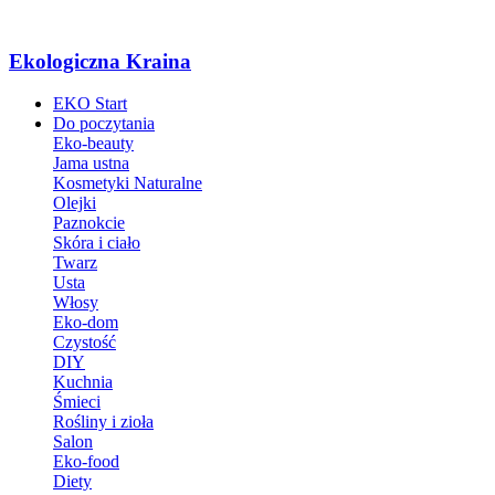
Ekologiczna Kraina
EKO Start
Do poczytania
Eko-beauty
Jama ustna
Kosmetyki Naturalne
Olejki
Paznokcie
Skóra i ciało
Twarz
Usta
Włosy
Eko-dom
Czystość
DIY
Kuchnia
Śmieci
Rośliny i zioła
Salon
Eko-food
Diety