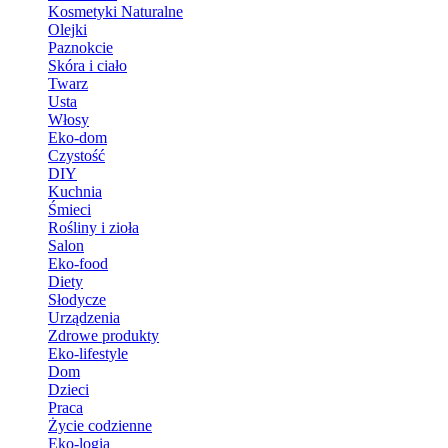
Kosmetyki Naturalne
Olejki
Paznokcie
Skóra i ciało
Twarz
Usta
Włosy
Eko-dom
Czystość
DIY
Kuchnia
Śmieci
Rośliny i zioła
Salon
Eko-food
Diety
Słodycze
Urządzenia
Zdrowe produkty
Eko-lifestyle
Dom
Dzieci
Praca
Życie codzienne
Eko-logia