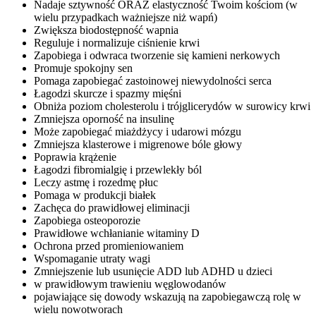
Nadaje sztywność ORAZ elastyczność Twoim kościom (w
wielu przypadkach ważniejsze niż wapń)
Zwiększa biodostępność wapnia
Reguluje i normalizuje ciśnienie krwi
Zapobiega i odwraca tworzenie się kamieni nerkowych
Promuje spokojny sen
Pomaga zapobiegać zastoinowej niewydolności serca
Łagodzi skurcze i spazmy mięśni
Obniża poziom cholesterolu i trójglicerydów w surowicy krwi
Zmniejsza oporność na insulinę
Może zapobiegać miażdżycy i udarowi mózgu
Zmniejsza klasterowe i migrenowe bóle głowy
Poprawia krążenie
Łagodzi fibromialgię i przewlekły ból
Leczy astmę i rozedmę płuc
Pomaga w produkcji białek
Zachęca do prawidłowej eliminacji
Zapobiega osteoporozie
Prawidłowe wchłanianie witaminy D
Ochrona przed promieniowaniem
Wspomaganie utraty wagi
Zmniejszenie lub usunięcie ADD lub ADHD u dzieci
w prawidłowym trawieniu węglowodanów
pojawiające się dowody wskazują na zapobiegawczą rolę w
wielu nowotworach