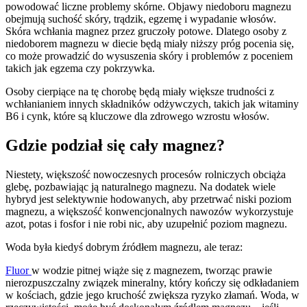
powodować liczne problemy skórne. Objawy niedoboru magnezu
obejmują suchość skóry, trądzik, egzemę i wypadanie włosów.
Skóra wchłania magnez przez gruczoły potowe. Dlatego osoby z
niedoborem magnezu w diecie będą miały niższy próg pocenia się,
co może prowadzić do wysuszenia skóry i problemów z poceniem
takich jak egzema czy pokrzywka.
Osoby cierpiące na tę chorobę będą miały większe trudności z
wchłanianiem innych składników odżywczych, takich jak witaminy
B6 i cynk, które są kluczowe dla zdrowego wzrostu włosów.
Gdzie podział się cały magnez?
Niestety, większość nowoczesnych procesów rolniczych obciąża
glebę, pozbawiając ją naturalnego magnezu. Na dodatek wiele
hybryd jest selektywnie hodowanych, aby przetrwać niski poziom
magnezu, a większość konwencjonalnych nawozów wykorzystuje
azot, potas i fosfor i nie robi nic, aby uzupełnić poziom magnezu.
Woda była kiedyś dobrym źródłem magnezu, ale teraz:
Fluor
w wodzie pitnej wiąże się z magnezem, tworząc prawie
nierozpuszczalny związek mineralny, który kończy się odkładaniem
w kościach, gdzie jego kruchość zwiększa ryzyko złamań. Woda, w