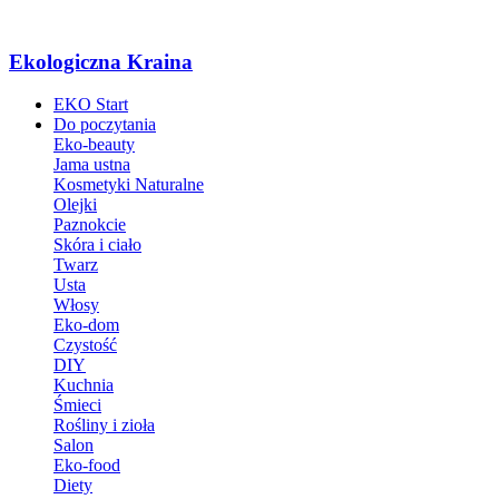
Ekologiczna Kraina
EKO Start
Do poczytania
Eko-beauty
Jama ustna
Kosmetyki Naturalne
Olejki
Paznokcie
Skóra i ciało
Twarz
Usta
Włosy
Eko-dom
Czystość
DIY
Kuchnia
Śmieci
Rośliny i zioła
Salon
Eko-food
Diety