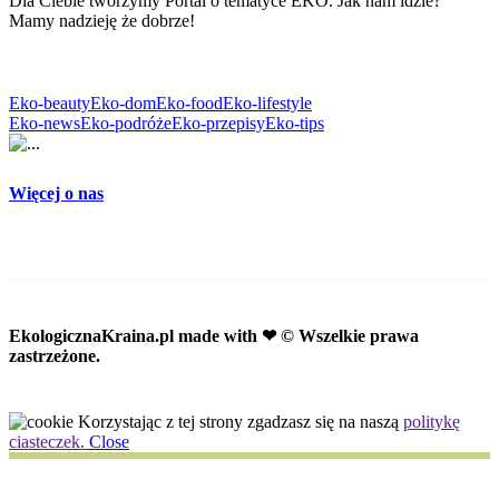
Dla Ciebie tworzymy Portal o tematyce EKO. Jak nam idzie?
Mamy nadzieję że dobrze!
Eko-beauty
Eko-dom
Eko-food
Eko-lifestyle
Eko-news
Eko-podróże
Eko-przepisy
Eko-tips
Więcej o nas
EkologicznaKraina.pl
made with ❤ © Wszelkie prawa
zastrzeżone.
Korzystając z tej strony zgadzasz się na naszą
politykę
ciasteczek.
Close