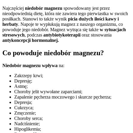
Najczęściej
niedobór magnezu
spowodowany jest przez
nieodpowiednią dietę, która nie zawiera tego pierwiastka w swoich
posiłkach. Stanowi to także wynik
picia dużych ilości kawy i
herbaty
. Napoje te wypłukują magnez z naszego organizmu, co
powoduje jego niedobór. Magnez wytrąca się także
w sytuacjach
stresowych
, podczas
antybiotykoterapii
oraz stosowania
antykoncepcji hormonalnej.
Co powoduje niedobór magnezu?
Niedobór magnezu wpływa
na:
Zakrzepy krwi;
Depresję;
Astmę;
Choroby jelit wywołane zaparciami;
Zapalenie pęcherza moczowego i skurcze pęcherza;
Depresja;
Cukrzyca;
Zmęczenie;
Choroby serca;
Nadciśnienie;
Hipoglikemia;