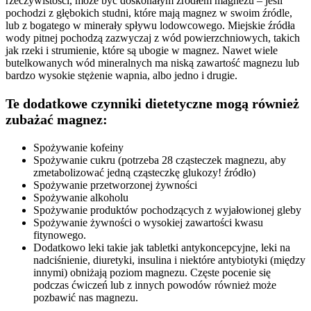
rzeczywistości, może być doskonałym źródłem magnezu – jeśli
pochodzi z głębokich studni, które mają magnez w swoim źródle,
lub z bogatego w minerały spływu lodowcowego. Miejskie źródła
wody pitnej pochodzą zazwyczaj z wód powierzchniowych, takich
jak rzeki i strumienie, które są ubogie w magnez. Nawet wiele
butelkowanych wód mineralnych ma niską zawartość magnezu lub
bardzo wysokie stężenie wapnia, albo jedno i drugie.
Te dodatkowe czynniki dietetyczne mogą również
zubażać magnez:
Spożywanie kofeiny
Spożywanie cukru (potrzeba 28 cząsteczek magnezu, aby
zmetabolizować jedną cząsteczkę glukozy! źródło)
Spożywanie przetworzonej żywności
Spożywanie alkoholu
Spożywanie produktów pochodzących z wyjałowionej gleby
Spożywanie żywności o wysokiej zawartości kwasu
fitynowego.
Dodatkowo leki takie jak tabletki antykoncepcyjne, leki na
nadciśnienie, diuretyki, insulina i niektóre antybiotyki (między
innymi) obniżają poziom magnezu. Częste pocenie się
podczas ćwiczeń lub z innych powodów również może
pozbawić nas magnezu.