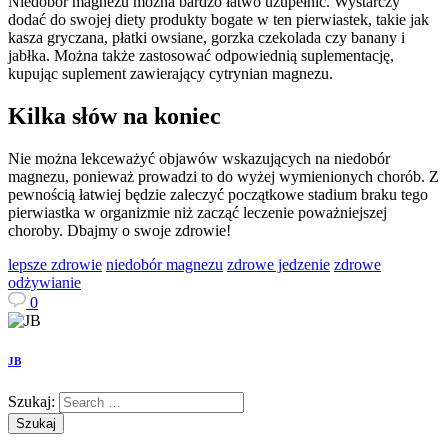
Niedobór magnezu można bardzo łatwo uzupełnić. Wystarczy
dodać do swojej diety produkty bogate w ten pierwiastek, takie jak
kasza gryczana, płatki owsiane, gorzka czekolada czy banany i
jabłka. Można także zastosować odpowiednią suplementację,
kupując suplement zawierający cytrynian magnezu.
Kilka słów na koniec
Nie można lekceważyć objawów wskazujących na niedobór
magnezu, ponieważ prowadzi to do wyżej wymienionych chorób. Z
pewnością łatwiej będzie zaleczyć początkowe stadium braku tego
pierwiastka w organizmie niż zacząć leczenie poważniejszej
choroby. Dbajmy o swoje zdrowie!
lepsze zdrowie
niedobór magnezu
zdrowe jedzenie
zdrowe
odżywianie
0
JB
Szukaj: