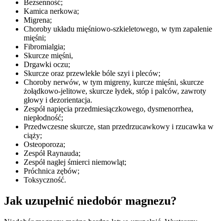
Bezsenność;
Kamica nerkowa;
Migrena;
Choroby układu mięśniowo-szkieletowego, w tym zapalenie
mięśni;
Fibromialgia;
Skurcze mięśni,
Drgawki oczu;
Skurcze oraz przewlekłe bóle szyi i pleców;
Choroby nerwów, w tym migreny, kurcze mięśni, skurcze
żołądkowo-jelitowe, skurcze łydek, stóp i palców, zawroty
głowy i dezorientacja.
Zespół napięcia przedmiesiączkowego, dysmenorrhea,
niepłodność;
Przedwczesne skurcze, stan przedrzucawkowy i rzucawka w
ciąży;
Osteoporoza;
Zespół Raynauda;
Zespół nagłej śmierci niemowląt;
Próchnica zębów;
Toksyczność.
Jak uzupełnić niedobór magnezu?