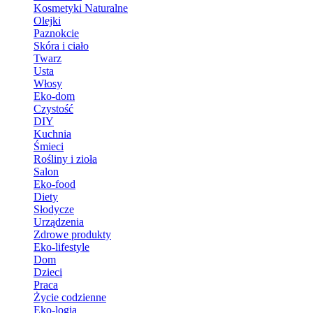
Kosmetyki Naturalne
Olejki
Paznokcie
Skóra i ciało
Twarz
Usta
Włosy
Eko-dom
Czystość
DIY
Kuchnia
Śmieci
Rośliny i zioła
Salon
Eko-food
Diety
Słodycze
Urządzenia
Zdrowe produkty
Eko-lifestyle
Dom
Dzieci
Praca
Życie codzienne
Eko-logia