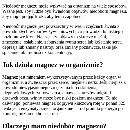
Niedobór magnezu może wpływać na organizm na wiele sposobów.
Ważne jest, aby ludzie byli świadomi objawów niedoboru magnezu,
aby mogli podjąć kroki, aby temu zapobiec.
Niedobór magnezu jest powszechny w wielu częściach świata z
powodu złych wyborów żywieniowych, co prowadzi do niskiego
poziomu we krwi. Najczęstsze objawy to skurcze mięśni,
zmęczenie, osłabienie, zaburzenia rytmu serca lub kołatanie serca,
depresja lub zmiany nastroju oraz zmiany poznawcze, takie jak
splątanie lub trudności z koncentracją.
Jak działa magnez w organizmie?
Magnez
jest minerałem wykorzystywanym przez każdy organ w
organizmie, a zwłaszcza przez serce, mięśnie i nerki. Jeśli cierpisz z
powodu niewyjaśnionego zmęczenia lub osłabienia,
nieprawidłowych rytmów serca, a nawet skurczów mięśni i
drgawek oczu, winny może być niski poziom magnezu. To nic
dziwnego, ponieważ magnez odgrywa kluczową rolę w ponad 325
reakcjach enzymatycznych organizmie — od produkcji energii po
kontrolę poziomu cholesterolu.
Dlaczego mam niedobór magnezu?