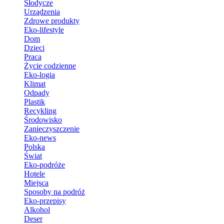
Słodycze
Urządzenia
Zdrowe produkty
Eko-lifestyle
Dom
Dzieci
Praca
Życie codzienne
Eko-logia
Klimat
Odpady
Plastik
Recykling
Środowisko
Zanieczyszczenie
Eko-news
Polska
Świat
Eko-podróże
Hotele
Miejsca
Sposoby na podróż
Eko-przepisy
Alkohol
Deser