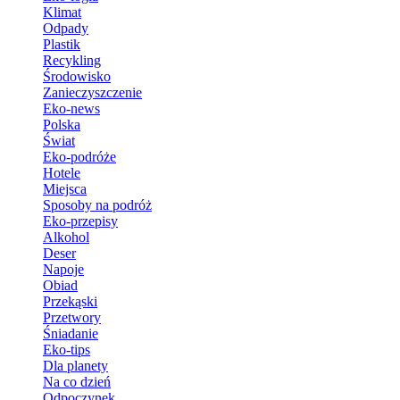
Klimat
Odpady
Plastik
Recykling
Środowisko
Zanieczyszczenie
Eko-news
Polska
Świat
Eko-podróże
Hotele
Miejsca
Sposoby na podróż
Eko-przepisy
Alkohol
Deser
Napoje
Obiad
Przekąski
Przetwory
Śniadanie
Eko-tips
Dla planety
Na co dzień
Odpoczynek