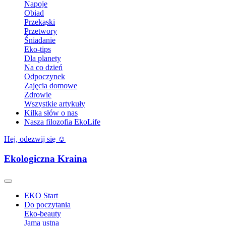
Napoje
Obiad
Przekąski
Przetwory
Śniadanie
Eko-tips
Dla planety
Na co dzień
Odpoczynek
Zajęcia domowe
Zdrowie
Wszystkie artykuły
Kilka słów o nas
Nasza filozofia EkoLife
Hej, odezwij się ☺️
Ekologiczna Kraina
EKO Start
Do poczytania
Eko-beauty
Jama ustna