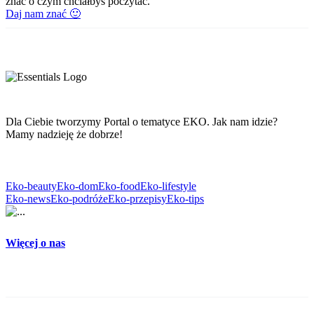
znać o czym chciałbyś poczytać.
Daj nam znać 🙂
Dla Ciebie tworzymy Portal o tematyce EKO. Jak nam idzie?
Mamy nadzieję że dobrze!
Eko-beauty
Eko-dom
Eko-food
Eko-lifestyle
Eko-news
Eko-podróże
Eko-przepisy
Eko-tips
Więcej o nas