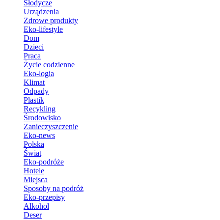
Słodycze
Urządzenia
Zdrowe produkty
Eko-lifestyle
Dom
Dzieci
Praca
Życie codzienne
Eko-logia
Klimat
Odpady
Plastik
Recykling
Środowisko
Zanieczyszczenie
Eko-news
Polska
Świat
Eko-podróże
Hotele
Miejsca
Sposoby na podróż
Eko-przepisy
Alkohol
Deser