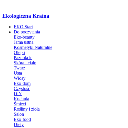
Ekologiczna Kraina
EKO Start
Do poczytania
Eko-beauty
Jama ustna
Kosmetyki Naturalne
Olejki
Paznokcie
Skóra i ciało
Twarz
Usta
Włosy
Eko-dom
Czystość
DIY
Kuchnia
Śmieci
Rośliny i zioła
Salon
Eko-food
Diety