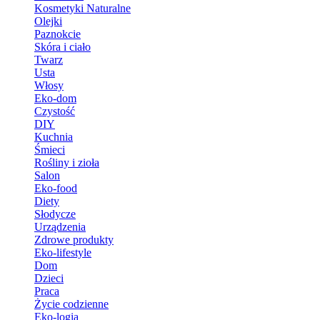
Kosmetyki Naturalne
Olejki
Paznokcie
Skóra i ciało
Twarz
Usta
Włosy
Eko-dom
Czystość
DIY
Kuchnia
Śmieci
Rośliny i zioła
Salon
Eko-food
Diety
Słodycze
Urządzenia
Zdrowe produkty
Eko-lifestyle
Dom
Dzieci
Praca
Życie codzienne
Eko-logia