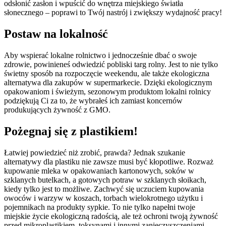
odsłonić zasłon i wpuścić do wnętrza miejskiego światła
słonecznego – poprawi to Twój nastrój i zwiększy wydajność pracy!
Postaw na lokalność
Aby wspierać lokalne rolnictwo i jednocześnie dbać o swoje
zdrowie, powinieneś odwiedzić pobliski targ rolny. Jest to nie tylko
świetny sposób na rozpoczęcie weekendu, ale także ekologiczna
alternatywa dla zakupów w supermarkecie. Dzięki ekologicznym
opakowaniom i świeżym, sezonowym produktom lokalni rolnicy
podziękują Ci za to, że wybrałeś ich zamiast koncernów
produkujących żywność z GMO.
Pożegnaj się z plastikiem!
Łatwiej powiedzieć niż zrobić, prawda? Jednak szukanie
alternatywy dla plastiku nie zawsze musi być kłopotliwe. Rozważ
kupowanie mleka w opakowaniach kartonowych, soków w
szklanych butelkach, a gotowych potraw w szklanych słoikach,
kiedy tylko jest to możliwe. Zachwyć się uczuciem kupowania
owoców i warzyw w koszach, torbach wielokrotnego użytku i
pojemnikach na produkty sypkie. To nie tylko napełni twoje
miejskie życie ekologiczną radością, ale też ochroni twoją żywność
przed mikroplastikiem, toksynami i innymi zanieczyszczeniami.