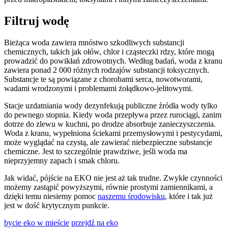
Filtruj wodę
Bieżąca woda zawiera mnóstwo szkodliwych substancji
chemicznych, takich jak ołów, chlor i cząsteczki rdzy, które mogą
prowadzić do powikłań zdrowotnych. Według badań, woda z kranu
zawiera ponad 2 000 różnych rodzajów substancji toksycznych.
Substancje te są powiązane z chorobami serca, nowotworami,
wadami wrodzonymi i problemami żołądkowo-jelitowymi.
Stacje uzdatniania wody dezynfekują publiczne źródła wody tylko
do pewnego stopnia. Kiedy woda przepływa przez rurociągi, zanim
dotrze do zlewu w kuchni, po drodze absorbuje zanieczyszczenia.
Woda z kranu, wypełniona ściekami przemysłowymi i pestycydami,
może wyglądać na czystą, ale zawierać niebezpieczne substancje
chemiczne. Jest to szczególnie prawdziwe, jeśli woda ma
nieprzyjemny zapach i smak chloru.
Jak widać, pójście na EKO nie jest aż tak trudne. Zwykłe czynności
możemy zastąpić powyższymi, równie prostymi zamiennikami, a
dzięki temu niesiemy pomoc
naszemu środowisku
, które i tak już
jest w dość krytycznym punkcie.
bycie eko w mieście
przejdź na eko