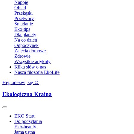
Napoje
Obiad
Przekąski
Przetwory
Śniadanie
Eko-tips
Dla planety
Na co dzień
Odpoczynek
Zajęcia domowe
Zdrowie
Wszystkie artykuły
Kilka słów o nas
Nasza filozofia EkoLife
Hej, odezwij się ☺️
Ekologiczna Kraina
EKO Start
Do poczytania
Eko-beauty
Jama ustna