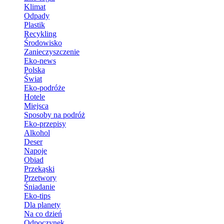
Klimat
Odpady
Plastik
Recykling
Środowisko
Zanieczyszczenie
Eko-news
Polska
Świat
Eko-podróże
Hotele
Miejsca
Sposoby na podróż
Eko-przepisy
Alkohol
Deser
Napoje
Obiad
Przekąski
Przetwory
Śniadanie
Eko-tips
Dla planety
Na co dzień
Odpoczynek