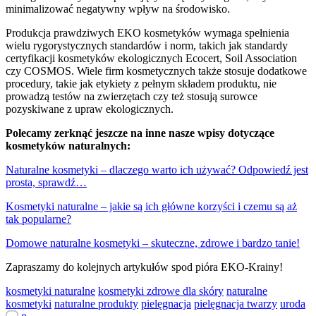
minimalizować negatywny wpływ na środowisko.
Produkcja prawdziwych EKO kosmetyków wymaga spełnienia
wielu rygorystycznych standardów i norm, takich jak standardy
certyfikacji kosmetyków ekologicznych Ecocert, Soil Association
czy COSMOS. Wiele firm kosmetycznych także stosuje dodatkowe
procedury, takie jak etykiety z pełnym składem produktu, nie
prowadzą testów na zwierzętach czy też stosują surowce
pozyskiwane z upraw ekologicznych.
Polecamy zerknąć jeszcze na inne nasze wpisy dotyczące
kosmetyków naturalnych:
Naturalne kosmetyki – dlaczego warto ich używać? Odpowiedź jest
prosta, sprawdź…
Kosmetyki naturalne – jakie są ich główne korzyści i czemu są aż
tak popularne?
Domowe naturalne kosmetyki – skuteczne, zdrowe i bardzo tanie!
Zapraszamy do kolejnych artykułów spod pióra EKO-Krainy!
kosmetyki naturalne
kosmetyki zdrowe dla skóry
naturalne
kosmetyki
naturalne produkty
pielęgnacja
pielęgnacja twarzy
uroda