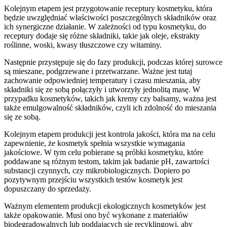
Kolejnym etapem jest przygotowanie receptury kosmetyku, która
będzie uwzględniać właściwości poszczególnych składników oraz
ich synergiczne działanie. W zależności od typu kosmetyku, do
receptury dodaje się różne składniki, takie jak oleje, ekstrakty
roślinne, woski, kwasy tłuszczowe czy witaminy.
Następnie przystępuje się do fazy produkcji, podczas której surowce
są mieszane, podgrzewane i przetwarzane. Ważne jest tutaj
zachowanie odpowiedniej temperatury i czasu mieszania, aby
składniki się ze sobą połączyły i utworzyły jednolitą masę. W
przypadku kosmetyków, takich jak kremy czy balsamy, ważna jest
także emulgowalność składników, czyli ich zdolność do mieszania
się ze sobą.
Kolejnym etapem produkcji jest kontrola jakości, która ma na celu
zapewnienie, że kosmetyk spełnia wszystkie wymagania
jakościowe. W tym celu pobierane są próbki kosmetyku, które
poddawane są różnym testom, takim jak badanie pH, zawartości
substancji czynnych, czy mikrobiologicznych. Dopiero po
pozytywnym przejściu wszystkich testów kosmetyk jest
dopuszczany do sprzedaży.
Ważnym elementem produkcji ekologicznych kosmetyków jest
także opakowanie. Musi ono być wykonane z materiałów
biodegradowalnych lub poddających się recyklingowi, aby