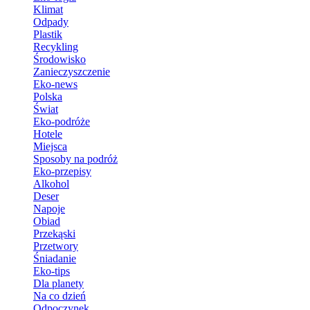
Klimat
Odpady
Plastik
Recykling
Środowisko
Zanieczyszczenie
Eko-news
Polska
Świat
Eko-podróże
Hotele
Miejsca
Sposoby na podróż
Eko-przepisy
Alkohol
Deser
Napoje
Obiad
Przekąski
Przetwory
Śniadanie
Eko-tips
Dla planety
Na co dzień
Odpoczynek