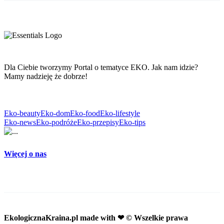
Dla Ciebie tworzymy Portal o tematyce EKO. Jak nam idzie?
Mamy nadzieję że dobrze!
Eko-beauty
Eko-dom
Eko-food
Eko-lifestyle
Eko-news
Eko-podróże
Eko-przepisy
Eko-tips
Więcej o nas
EkologicznaKraina.pl
made with ❤ © Wszelkie prawa