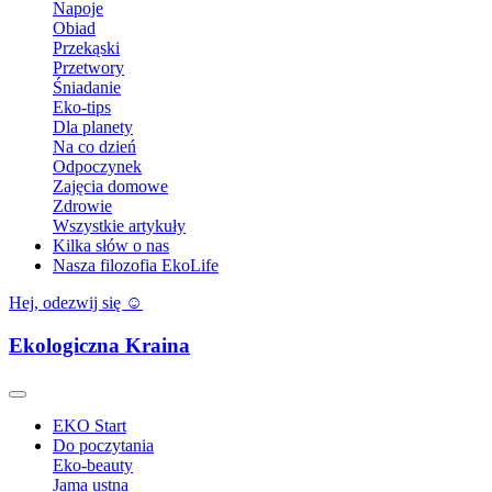
Napoje
Obiad
Przekąski
Przetwory
Śniadanie
Eko-tips
Dla planety
Na co dzień
Odpoczynek
Zajęcia domowe
Zdrowie
Wszystkie artykuły
Kilka słów o nas
Nasza filozofia EkoLife
Hej, odezwij się ☺️
Ekologiczna Kraina
EKO Start
Do poczytania
Eko-beauty
Jama ustna