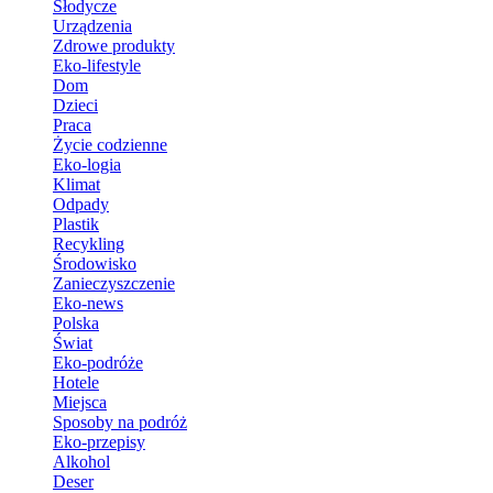
Słodycze
Urządzenia
Zdrowe produkty
Eko-lifestyle
Dom
Dzieci
Praca
Życie codzienne
Eko-logia
Klimat
Odpady
Plastik
Recykling
Środowisko
Zanieczyszczenie
Eko-news
Polska
Świat
Eko-podróże
Hotele
Miejsca
Sposoby na podróż
Eko-przepisy
Alkohol
Deser