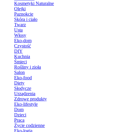
Kosmetyki Naturalne
Olejki
Paznokcie
Skóra i ciało
Twarz
Usta
Włosy
Eko-dom
Czystość
DIY
Kuchnia
Śmieci
Rośliny i zioła
Salon
Eko-food
Diety
Słodycze
Urządzenia
Zdrowe produkty
Eko-lifestyle
Dom
Dzieci
Praca
Życie codzienne
Eko-logia