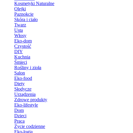
Kosmetyki Naturalne
Olejki
Paznokcie
Skóra i ciało
Twarz
Usta
Włosy
Eko-dom
Czystość
DIY
Kuchnia
Śmieci
Rośliny i zioła
Salon
Eko-food
Diety
Słodycze
Urządzenia
Zdrowe produkty
Eko-lifestyle
Dom
Dzieci
Praca
Życie codzienne
Eko-logia