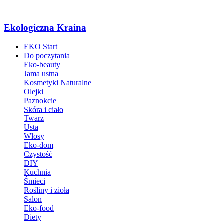
Ekologiczna Kraina
EKO Start
Do poczytania
Eko-beauty
Jama ustna
Kosmetyki Naturalne
Olejki
Paznokcie
Skóra i ciało
Twarz
Usta
Włosy
Eko-dom
Czystość
DIY
Kuchnia
Śmieci
Rośliny i zioła
Salon
Eko-food
Diety