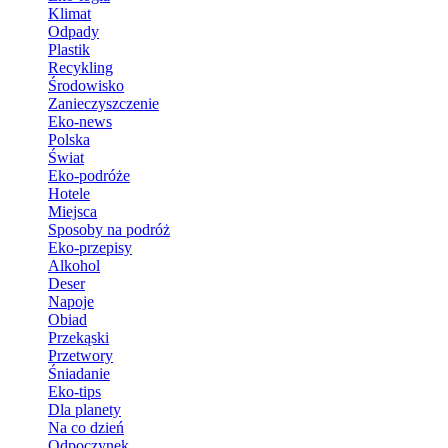
Klimat
Odpady
Plastik
Recykling
Środowisko
Zanieczyszczenie
Eko-news
Polska
Świat
Eko-podróże
Hotele
Miejsca
Sposoby na podróż
Eko-przepisy
Alkohol
Deser
Napoje
Obiad
Przekąski
Przetwory
Śniadanie
Eko-tips
Dla planety
Na co dzień
Odpoczynek