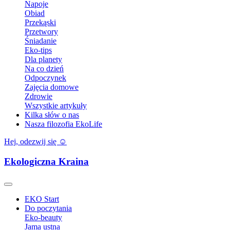
Napoje
Obiad
Przekąski
Przetwory
Śniadanie
Eko-tips
Dla planety
Na co dzień
Odpoczynek
Zajęcia domowe
Zdrowie
Wszystkie artykuły
Kilka słów o nas
Nasza filozofia EkoLife
Hej, odezwij się ☺️
Ekologiczna Kraina
EKO Start
Do poczytania
Eko-beauty
Jama ustna