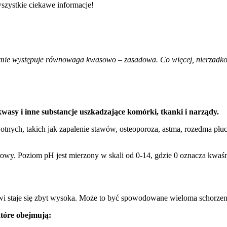
zmie występuje równowaga kwasowo – zasadowa. Co więcej, nierzadko z
asy i inne substancje uszkadzające komórki, tkanki i narządy.
nych, takich jak zapalenie stawów, osteoporoza, astma, rozedma pł
owy. Poziom pH jest mierzony w skali od 0-14, gdzie 0 oznacza kwaśn
wi staje się zbyt wysoka. Może to być spowodowane wieloma schorzen
tóre obejmują: