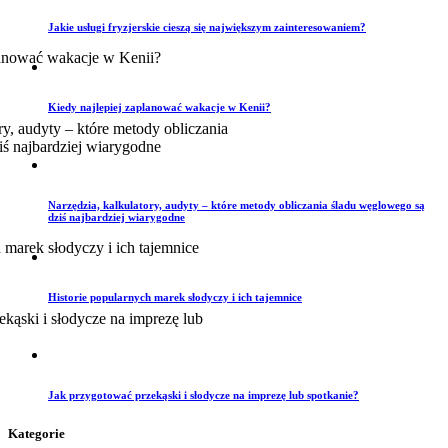
Jakie usługi fryzjerskie cieszą się największym zainteresowaniem?
Kiedy najlepiej zaplanować wakacje w Kenii?
Narzędzia, kalkulatory, audyty – które metody obliczania śladu węglowego są
dziś najbardziej wiarygodne
Historie popularnych marek słodyczy i ich tajemnice
Jak przygotować przekąski i słodycze na imprezę lub spotkanie?
Kategorie