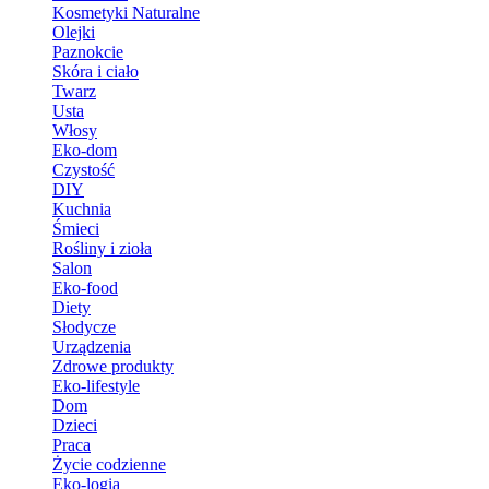
Kosmetyki Naturalne
Olejki
Paznokcie
Skóra i ciało
Twarz
Usta
Włosy
Eko-dom
Czystość
DIY
Kuchnia
Śmieci
Rośliny i zioła
Salon
Eko-food
Diety
Słodycze
Urządzenia
Zdrowe produkty
Eko-lifestyle
Dom
Dzieci
Praca
Życie codzienne
Eko-logia