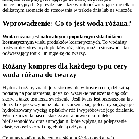
pielęgnacyjnych. Sprawdzi się także w roli odświeżającej mgiełki o
delikatnym aromacie do stosowania w trakcie dnia lub na wieczór.
Wprowadzenie: Co to jest woda różana?
Woda różana jest naturalnym i popularnym składnikiem
kosmetycznym
wielu produktów kosmetycznych. To wodnisty
roztwór destylowanych płatków róż, który można stosować jako
odświeżający tonik lub mgiełkę do twarzy.
Różany kompres dla każdego typu cery –
woda różana do twarzy
Hydrolat różany znajduje zastosowanie w trosce o cerę delikatną i
podatną na podrażnienia, gdyż koi wszelkie naruszenia ciągłości
skóry, a także uśmierza swędzenie. Jeśli twarz jest przesuszona lub
dojrzała z pierwszymi oznakami starzenia się, polecamy sięgnąć po
hydrolizowany wyciąg z płatków róż i wypróbować jego działanie.
Woda z róży damasceńskiej zawiera bowiem kompleks
bioflawonoidów oraz antocyjanin, które wpłyną na polepszenie
elastyczności skóry i dogłębnie ją odżywią.
Co w przypadku, gdy cera ma skłonność do popękanych,