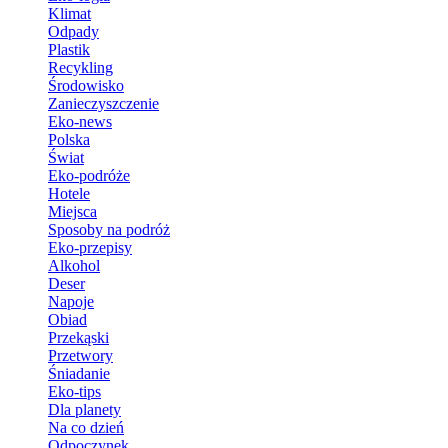
Klimat
Odpady
Plastik
Recykling
Środowisko
Zanieczyszczenie
Eko-news
Polska
Świat
Eko-podróże
Hotele
Miejsca
Sposoby na podróż
Eko-przepisy
Alkohol
Deser
Napoje
Obiad
Przekąski
Przetwory
Śniadanie
Eko-tips
Dla planety
Na co dzień
Odpoczynek