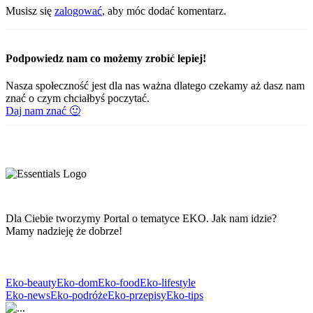
Musisz się
zalogować
, aby móc dodać komentarz.
Podpowiedz nam co możemy zrobić lepiej!
Nasza społeczność jest dla nas ważna dlatego czekamy aż dasz nam
znać o czym chciałbyś poczytać.
Daj nam znać 🙂
Dla Ciebie tworzymy Portal o tematyce EKO. Jak nam idzie?
Mamy nadzieję że dobrze!
Eko-beauty
Eko-dom
Eko-food
Eko-lifestyle
Eko-news
Eko-podróże
Eko-przepisy
Eko-tips