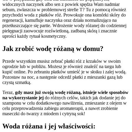
widocznych naczynek albo sen z powiek spędza Wam nadmiar
sebum, zwłaszcza w problemowej strefie T? Tu z pomocą również
przychodzi woda z płatków róż. Prowokuje ona komórki skóry do
regeneracji, kamufluje naczynka oraz działa normalizująco na
przetłuszczające się partie. Wdrożenie wody różanej do codziennej
pielęgnacji zaowocuje rozświetloną, zadbaną skórą i znacznie
uprości każdy rytuał kosmetyczny.
Jak zrobić wodę różaną w domu?
Przede wszystkim musisz zebrać płatki róż z krzaków w swoim
ogrodzie lub w pobliżu. Możesz je również znaleźć na targu lub
kupić online. Po zebraniu płatków umieść je w słoiku i zalej wodą.
Pozostaw na noc, a następnie odcedź płatki z mieszanki gazą lub
czystą szmatką.
Teraz,
gdy masz już swoją wodę różaną, istnieje wiele sposobów
na wykorzystanie jej
do różnych celów, takich jak dodanie jej do
szamponu w celu dodatkowego nawilżenia, zmieszanie z olejem w
celu przeprowadzenia zabiegu aromaterapii, a nawet zrobienie
maseczki do twarzy z miodem i cytryną sok!
Woda różana i jej właściwości: