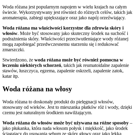
Woda różana jest popularnym napojem w wielu krajach na całym
świecie. Wykorzystywany jest również do różnych celów, takich jak
aromaterapia, zabiegi upiększające oraz jako napój orzeźwiający.
Woda różana ma właściwości korzystne dla zdrowia skóry i
włosów
. Może być stosowany jako skuteczny środek na suchość i
podrażnienia skóry. Właściwości przeciwutleniające wody różanej
mogą zapobiegać przedwczesnemu starzeniu się i redukować
zmarszczki.
Stwierdzono, że
woda różana może być również pomocna w
leczeniu niektórych schorzeń
, takich jak reumatoidalne zapalenie
stawów, łuszczyca, egzema, zapalenie oskrzeli, zapalenie zatok,
katar itp.
Woda różana na włosy
Woda różana to doskonały produkt do pielęgnacji włosów,
stosowany od wieków. Jest to mieszanka płatków róż i wody, dzięki
czemu jest naturalnym środkiem nawilżającym.
Woda różana do włosów może być używana na różne sposoby
–
jako płukanka, która nada włosom połysk i miękkość, jako środek
ściągający do usuwania sebum ze skóry głowy oraz jako lekką