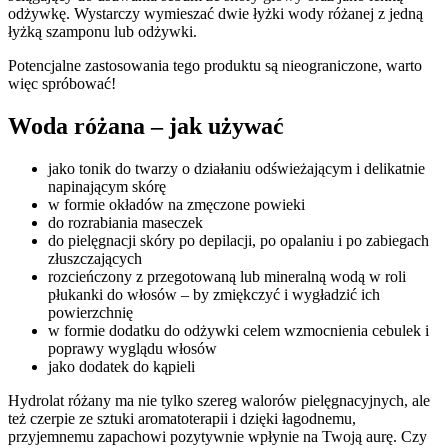
odżywkę. Wystarczy wymieszać dwie łyżki wody różanej z jedną
łyżką szamponu lub odżywki.
Potencjalne zastosowania tego produktu są nieograniczone, warto
więc spróbować!
Woda różana – jak używać
jako tonik do twarzy o działaniu odświeżającym i delikatnie
napinającym skórę
w formie okładów na zmęczone powieki
do rozrabiania maseczek
do pielęgnacji skóry po depilacji, po opalaniu i po zabiegach
złuszczających
rozcieńczony z przegotowaną lub mineralną wodą w roli
płukanki do włosów – by zmiękczyć i wygładzić ich
powierzchnię
w formie dodatku do odżywki celem wzmocnienia cebulek i
poprawy wyglądu włosów
jako dodatek do kąpieli
Hydrolat różany ma nie tylko szereg walorów pielęgnacyjnych, ale
też czerpie ze sztuki aromatoterapii i dzięki łagodnemu,
przyjemnemu zapachowi pozytywnie wpłynie na Twoją aurę. Czy