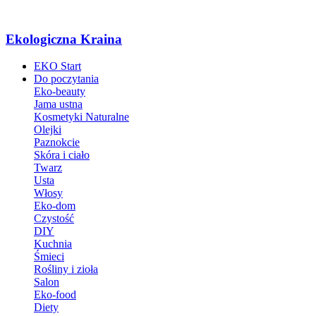
Ekologiczna Kraina
EKO Start
Do poczytania
Eko-beauty
Jama ustna
Kosmetyki Naturalne
Olejki
Paznokcie
Skóra i ciało
Twarz
Usta
Włosy
Eko-dom
Czystość
DIY
Kuchnia
Śmieci
Rośliny i zioła
Salon
Eko-food
Diety