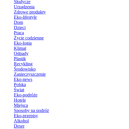
Słodycze
Urządzenia
Zdrowe produkty
Eko-lifestyle
Dom
Dzieci
Praca
Życie codzienne
Eko-logia
Klimat
Odpady
Plastik
Recykling
Środowisko
Zanieczyszczenie
Eko-news
Polska
Świat
Eko-podróże
Hotele
Miejsca
Sposoby na podróż
Eko-przepisy
Alkohol
Deser