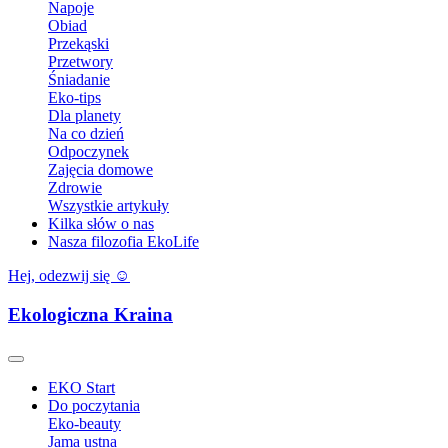
Napoje
Obiad
Przekąski
Przetwory
Śniadanie
Eko-tips
Dla planety
Na co dzień
Odpoczynek
Zajęcia domowe
Zdrowie
Wszystkie artykuły
Kilka słów o nas
Nasza filozofia EkoLife
Hej, odezwij się ☺️
Ekologiczna Kraina
EKO Start
Do poczytania
Eko-beauty
Jama ustna