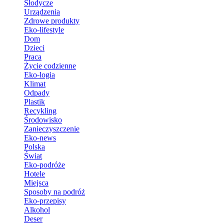
Słodycze
Urządzenia
Zdrowe produkty
Eko-lifestyle
Dom
Dzieci
Praca
Życie codzienne
Eko-logia
Klimat
Odpady
Plastik
Recykling
Środowisko
Zanieczyszczenie
Eko-news
Polska
Świat
Eko-podróże
Hotele
Miejsca
Sposoby na podróż
Eko-przepisy
Alkohol
Deser