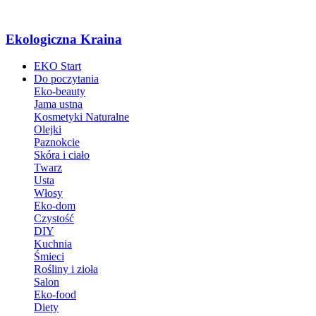
Ekologiczna Kraina
EKO Start
Do poczytania
Eko-beauty
Jama ustna
Kosmetyki Naturalne
Olejki
Paznokcie
Skóra i ciało
Twarz
Usta
Włosy
Eko-dom
Czystość
DIY
Kuchnia
Śmieci
Rośliny i zioła
Salon
Eko-food
Diety