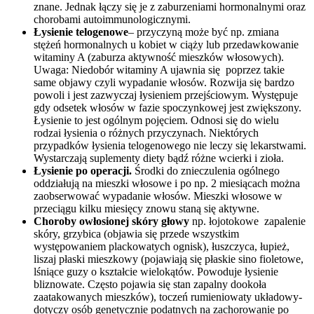
znane. Jednak łączy się je z zaburzeniami hormonalnymi oraz
chorobami autoimmunologicznymi.
Łysienie telogenowe
– przyczyną może być np. zmiana
stężeń hormonalnych u kobiet w ciąży lub przedawkowanie
witaminy A (zaburza aktywność mieszków włosowych).
Uwaga: Niedobór witaminy A ujawnia się poprzez takie
same objawy czyli wypadanie włosów. Rozwija się bardzo
powoli i jest zazwyczaj łysieniem przejściowym. Występuje
gdy odsetek włosów w fazie spoczynkowej jest zwiększony.
Łysienie to jest ogólnym pojęciem. Odnosi się do wielu
rodzai łysienia o różnych przyczynach. Niektórych
przypadków łysienia telogenowego nie leczy się lekarstwami.
Wystarczają suplementy diety bądź różne wcierki i zioła.
Łysienie po operacji.
Środki do znieczulenia ogólnego
oddziałują na mieszki włosowe i po np. 2 miesiącach można
zaobserwować wypadanie włosów. Mieszki włosowe w
przeciągu kilku miesięcy znowu staną się aktywne.
Choroby owłosionej skóry głowy
np. łojotokowe zapalenie
skóry, grzybica (objawia się przede wszystkim
występowaniem plackowatych ognisk), łuszczyca, łupież,
liszaj płaski mieszkowy (pojawiają się płaskie sino fioletowe,
lśniące guzy o kształcie wielokątów. Powoduje łysienie
bliznowate. Często pojawia się stan zapalny dookoła
zaatakowanych mieszków), toczeń rumieniowaty układowy-
dotyczy osób genetycznie podatnych na zachorowanie po