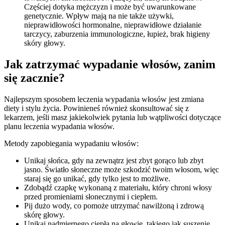
Częściej dotyka mężczyzn i może być uwarunkowane
genetycznie. Wpływ mają na nie także używki,
nieprawidłowości hormonalne, nieprawidłowe działanie
tarczycy, zaburzenia immunologiczne, łupież, brak higieny
skóry głowy.
Jak zatrzymać wypadanie włosów, zanim
się zacznie?
Najlepszym sposobem leczenia wypadania włosów jest zmiana
diety i stylu życia. Powinieneś również skonsultować się z
lekarzem, jeśli masz jakiekolwiek pytania lub wątpliwości dotyczące
planu leczenia wypadania włosów.
Metody zapobiegania wypadaniu włosów:
Unikaj słońca, gdy na zewnątrz jest zbyt gorąco lub zbyt
jasno. Światło słoneczne może szkodzić twoim włosom, więc
staraj się go unikać, gdy tylko jest to możliwe.
Zdobądź czapkę wykonaną z materiału, który chroni włosy
przed promieniami słonecznymi i ciepłem.
Pij dużo wody, co pomoże utrzymać nawilżoną i zdrową
skórę głowy.
Unikaj nadmiernego ciepła na głowie, takiego jak suszenie,