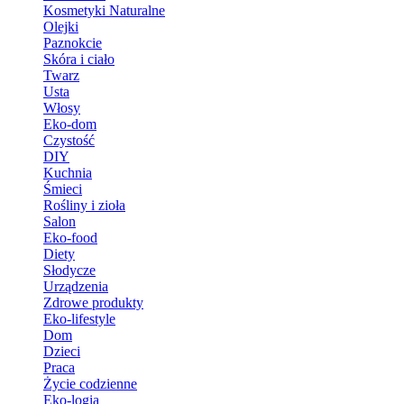
Kosmetyki Naturalne
Olejki
Paznokcie
Skóra i ciało
Twarz
Usta
Włosy
Eko-dom
Czystość
DIY
Kuchnia
Śmieci
Rośliny i zioła
Salon
Eko-food
Diety
Słodycze
Urządzenia
Zdrowe produkty
Eko-lifestyle
Dom
Dzieci
Praca
Życie codzienne
Eko-logia