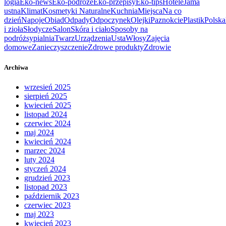
logia
Eko-news
Eko-podróże
Eko-przepisy
Eko-tips
Hotele
Jama
ustna
Klimat
Kosmetyki Naturalne
Kuchnia
Miejsca
Na co
dzień
Napoje
Obiad
Odpady
Odpoczynek
Olejki
Paznokcie
Plastik
Polska
i zioła
Słodycze
Salon
Skóra i ciało
Sposoby na
podróż
sypialnia
Twarz
Urządzenia
Usta
Włosy
Zajęcia
domowe
Zanieczyszczenie
Zdrowe produkty
Zdrowie
Archiwa
wrzesień 2025
sierpień 2025
kwiecień 2025
listopad 2024
czerwiec 2024
maj 2024
kwiecień 2024
marzec 2024
luty 2024
styczeń 2024
grudzień 2023
listopad 2023
październik 2023
czerwiec 2023
maj 2023
kwiecień 2023