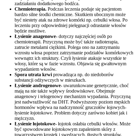
zadziałaniu dodatkowego bodźca.
Chemioterapia.
Podczas leczenia podaje się pacjentom
bardzo silne środki chemiczne. Skutkiem ubocznym może
być niestety atak na zdrowe komórki np. cebulki włosa. Po
leczeniu przy odpowiedniej pielęgnacji odrastanie włosów
będzie możliwe.
Łysienie anagenowe-
dotyczy najczęściej osób po
chemioterapii. Przyczyną może być także radioterapia,
zatrucie metalami ciężkimi. Polega ono na zatrzymaniu
wzrostu włosa poprzez zatrzymanie podziałów komórkowych
wewnątrz ich struktury. Czyli łysienie atakuje wszystkie te
włosy, które są w fazie wzrostu. Objawia się gwałtownym
wypadaniem włosów.
Spora utrata krwi
prowadząca np. do niedoborów
substancji odżywczych w mieszkach.
Łysienie androgenowe-
uwarunkowane genetycznie, choć
mają na nie także wpływy środowiskowe. Obejmuje
anagenowy i telogenowy mechanizm wypadania. Przyczyną
jest nadwrażliwość na DHT. Podwyższony poziom męskich
hormonów wpływa na nadczynność gruczołów łojowych-
łysienie łojotokowe. Problem dotyczy zarówno kobiet jak i
mężczyzn.
Łysienie łojotokowe-
łojotok osłabia cebulki włosów. Może
być spowodowane łojotokowym zapaleniem skóry z
towarzystwem krostek i swędzących, tłustych strupków.