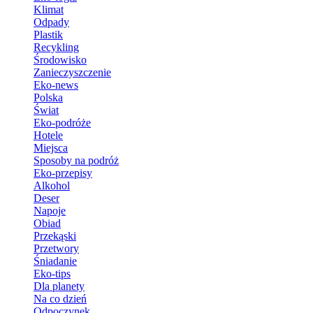
Klimat
Odpady
Plastik
Recykling
Środowisko
Zanieczyszczenie
Eko-news
Polska
Świat
Eko-podróże
Hotele
Miejsca
Sposoby na podróż
Eko-przepisy
Alkohol
Deser
Napoje
Obiad
Przekąski
Przetwory
Śniadanie
Eko-tips
Dla planety
Na co dzień
Odpoczynek