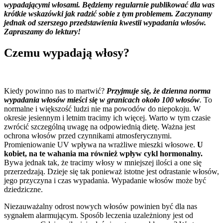
wypadającymi włosami. Będziemy regularnie publikować dla was
krótkie wskazówki jak radzić sobie z tym problemem. Zaczynamy
jednak od szerszego przedstawienia kwestii wypadania włosów.
Zapraszamy do lektury!
Czemu wypadają włosy?
Kiedy powinno nas to martwić?
Przyjmuje się, że dzienna norma
wypadania włosów mieści się w granicach około 100 włosów
.
To
normalne i większość ludzi nie ma powodów do niepokoju. W
okresie jesiennym i letnim tracimy ich więcej. Warto w tym czasie
zwrócić szczególną uwagę na odpowiednią dietę. Ważna jest
ochrona włosów przed czynnikami atmosferycznymi.
Promieniowanie UV wpływa na wrażliwe mieszki włosowe.
U
kobiet, na te wahania ma również wpływ cykl hormonalny.
Bywa jednak tak, że tracimy włosy w mniejszej ilości a one się
przerzedzają. Dzieje się tak ponieważ istotne jest odrastanie włosów,
jego przyczyna i czas wypadania. Wypadanie włosów może być
dziedziczne.
Niezauważalny odrost nowych włosów powinien być dla nas
sygnałem alarmującym. Sposób leczenia uzależniony jest od