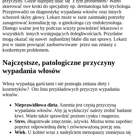
przyczyny. Gdzie najlepiej udać się z tym problemem? Warto
skierować swe kroki do specjalisty np. dermatologa lub trychologa.
Przeprowadzi on diagnostykę wypadania włosów oraz innych
schorzeń skóry głowy. Lekarz może w razie zaistniałej potrzeby
zasugerować konsultację np. u ginekologa czy endokrynologa.
Dlatego ważne jest by podczas wizyty powiedzieć lekarzowi o
wszystkich innych występujących dolegliwościach. Przydatne
mogą okazać się nawet najbardziej błahe dla nas sprawy. Lekarz
jest w stanie powiązać zaobserwowane przez nas zmiany z
konkretnym problemem.
Najczęstsze, patologiczne przyczyny
wypadania włosów
Włosy wypadają garściami i nie pomogła zmiana diety i
kosmetyków? Oto lista przykładowych przyczyn wypadania
włosów.
Nieprawidłowa dieta
. Anemia jest częstą przyczyną
wypadania włosów. Aby ją wykluczyć należy zrobić badanie
krwi. Warto także sprawdzić poziom cynku i magnezu.
Stres
, długotrwałe zmęczenie, używki. Można temu zapobiec
poprzez odpowiednią dietę i zrównoważoną porcję snu.
Wiek
. U kobiet wraz z nadejściem menopauzy zmniejsza się