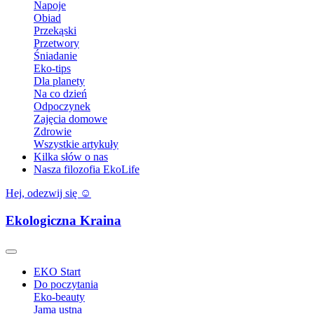
Napoje
Obiad
Przekąski
Przetwory
Śniadanie
Eko-tips
Dla planety
Na co dzień
Odpoczynek
Zajęcia domowe
Zdrowie
Wszystkie artykuły
Kilka słów o nas
Nasza filozofia EkoLife
Hej, odezwij się ☺️
Ekologiczna Kraina
EKO Start
Do poczytania
Eko-beauty
Jama ustna