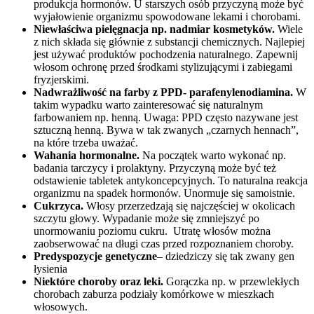
produkcja hormonów. U starszych osób przyczyną może być
wyjałowienie organizmu spowodowane lekami i chorobami.
Niewłaściwa pielęgnacja np. nadmiar kosmetyków.
Wiele
z nich składa się głównie z substancji chemicznych. Najlepiej
jest używać produktów pochodzenia naturalnego. Zapewnij
włosom ochronę przed środkami stylizującymi i zabiegami
fryzjerskimi.
Nadwrażliwość na farby z PPD- parafenylenodiamina.
W
takim wypadku warto zainteresować się naturalnym
farbowaniem np. henną. Uwaga: PPD często nazywane jest
sztuczną henną. Bywa w tak zwanych „czarnych hennach”,
na które trzeba uważać.
Wahania hormonalne.
Na początek warto wykonać np.
badania tarczycy i prolaktyny. Przyczyną może być też
odstawienie tabletek antykoncepcyjnych. To naturalna reakcja
organizmu na spadek hormonów. Unormuje się samoistnie.
Cukrzyca.
Włosy przerzedzają się najczęściej w okolicach
szczytu głowy. Wypadanie może się zmniejszyć po
unormowaniu poziomu cukru. Utratę włosów można
zaobserwować na długi czas przed rozpoznaniem choroby.
Predyspozycje genetyczne
– dziedziczy się tak zwany gen
łysienia
Niektóre choroby oraz leki.
Gorączka np. w przewlekłych
chorobach zaburza podziały komórkowe w mieszkach
włosowych.