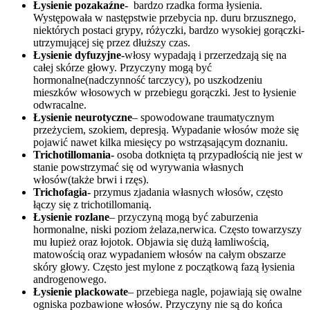
Łysienie pozakaźne-
bardzo rzadka forma łysienia.
Występowała w następstwie przebycia np. duru brzusznego,
niektórych postaci grypy, różyczki, bardzo wysokiej gorączki-
utrzymującej się przez dłuższy czas.
Łysienie dyfuzyjne-
włosy wypadają i przerzedzają się na
całej skórze głowy. Przyczyny mogą być
hormonalne(nadczynność tarczycy), po uszkodzeniu
mieszków włosowych w przebiegu gorączki. Jest to łysienie
odwracalne.
Łysienie neurotyczne
– spowodowane traumatycznym
przeżyciem, szokiem, depresją. Wypadanie włosów może się
pojawić nawet kilka miesięcy po wstrząsającym doznaniu.
Trichotillomania-
osoba dotknięta tą przypadłością nie jest w
stanie powstrzymać się od wyrywania własnych
włosów(także brwi i rzęs).
Trichofagia-
przymus zjadania własnych włosów, często
łączy się z trichotillomanią.
Łysienie rozlane
– przyczyną mogą być zaburzenia
hormonalne, niski poziom żelaza,nerwica. Często towarzyszy
mu łupież oraz łojotok. Objawia się dużą łamliwością,
matowością oraz wypadaniem włosów na całym obszarze
skóry głowy. Często jest mylone z początkową fazą łysienia
androgenowego.
Łysienie plackowate
– przebiega nagle, pojawiają się owalne
ogniska pozbawione włosów. Przyczyny nie są do końca