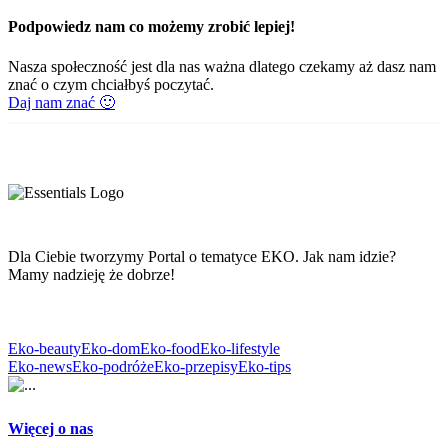
Podpowiedz nam co możemy zrobić lepiej!
Nasza społeczność jest dla nas ważna dlatego czekamy aż dasz nam
znać o czym chciałbyś poczytać.
Daj nam znać 🙂
Dla Ciebie tworzymy Portal o tematyce EKO. Jak nam idzie?
Mamy nadzieję że dobrze!
Eko-beauty
Eko-dom
Eko-food
Eko-lifestyle
Eko-news
Eko-podróże
Eko-przepisy
Eko-tips
Więcej o nas