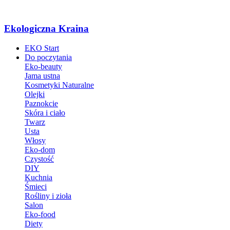
Ekologiczna Kraina
EKO Start
Do poczytania
Eko-beauty
Jama ustna
Kosmetyki Naturalne
Olejki
Paznokcie
Skóra i ciało
Twarz
Usta
Włosy
Eko-dom
Czystość
DIY
Kuchnia
Śmieci
Rośliny i zioła
Salon
Eko-food
Diety