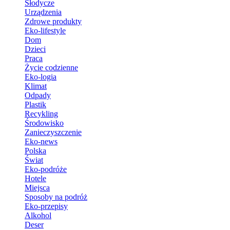
Słodycze
Urządzenia
Zdrowe produkty
Eko-lifestyle
Dom
Dzieci
Praca
Życie codzienne
Eko-logia
Klimat
Odpady
Plastik
Recykling
Środowisko
Zanieczyszczenie
Eko-news
Polska
Świat
Eko-podróże
Hotele
Miejsca
Sposoby na podróż
Eko-przepisy
Alkohol
Deser