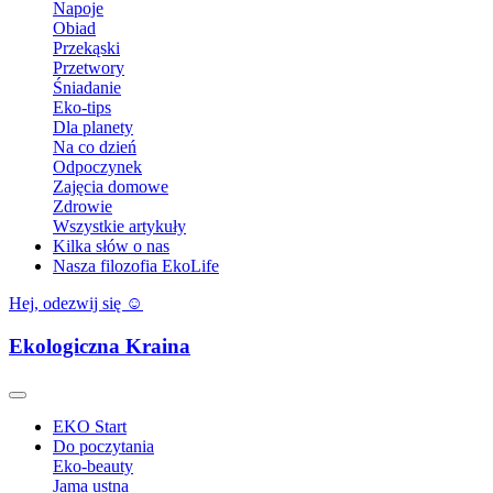
Napoje
Obiad
Przekąski
Przetwory
Śniadanie
Eko-tips
Dla planety
Na co dzień
Odpoczynek
Zajęcia domowe
Zdrowie
Wszystkie artykuły
Kilka słów o nas
Nasza filozofia EkoLife
Hej, odezwij się ☺️
Ekologiczna Kraina
EKO Start
Do poczytania
Eko-beauty
Jama ustna