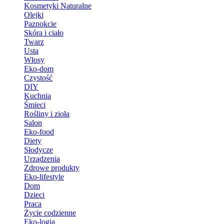
Kosmetyki Naturalne
Olejki
Paznokcie
Skóra i ciało
Twarz
Usta
Włosy
Eko-dom
Czystość
DIY
Kuchnia
Śmieci
Rośliny i zioła
Salon
Eko-food
Diety
Słodycze
Urządzenia
Zdrowe produkty
Eko-lifestyle
Dom
Dzieci
Praca
Życie codzienne
Eko-logia