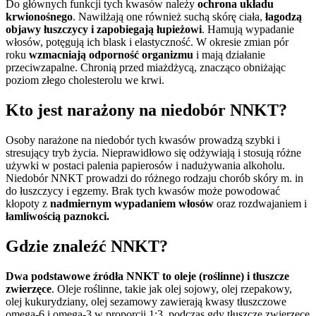
Do głównych funkcji tych kwasów należy
ochrona układu
krwionośnego
. Nawilżają one również suchą skórę ciała,
łagodzą
objawy łuszczycy i zapobiegają łupieżowi
. Hamują wypadanie
włosów, potęgują ich blask i elastyczność. W okresie zmian pór
roku
wzmacniają odporność organizmu
i mają działanie
przeciwzapalne. Chronią przed miażdżycą, znacząco obniżając
poziom złego cholesterolu we krwi.
Kto jest narażony na niedobór NNKT?
Osoby narażone na niedobór tych kwasów prowadzą szybki i
stresujący tryb życia. Nieprawidłowo się odżywiają i stosują różne
używki w postaci palenia papierosów i nadużywania alkoholu.
Niedobór NNKT prowadzi do różnego rodzaju chorób skóry m. in
do łuszczycy i egzemy. Brak tych kwasów może powodować
kłopoty z
nadmiernym wypadaniem włosów
oraz rozdwajaniem i
łamliwością paznokci.
Gdzie znaleźć NNKT?
Dwa podstawowe źródła NNKT to oleje (roślinne) i tłuszcze
zwierzęce
. Oleje roślinne, takie jak olej sojowy, olej rzepakowy,
olej kukurydziany, olej sezamowy zawierają kwasy tłuszczowe
omega-6 i omega-3 w proporcji 1:3, podczas gdy tłuszcze zwierzęce