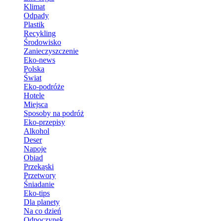
Klimat
Odpady
Plastik
Recykling
Środowisko
Zanieczyszczenie
Eko-news
Polska
Świat
Eko-podróże
Hotele
Miejsca
Sposoby na podróż
Eko-przepisy
Alkohol
Deser
Napoje
Obiad
Przekąski
Przetwory
Śniadanie
Eko-tips
Dla planety
Na co dzień
Odpoczynek