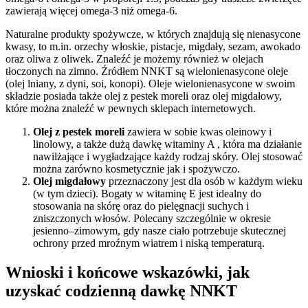
zawierają więcej omega-3 niż omega-6.
Naturalne produkty spożywcze, w których znajdują się nienasycone
kwasy, to m.in. orzechy włoskie, pistacje, migdały, sezam, awokado
oraz oliwa z oliwek. Znaleźć je możemy również w olejach
tłoczonych na zimno. Źródłem NNKT są wielonienasycone oleje
(olej lniany, z dyni, soi, konopi). Oleje wielonienasycone w swoim
składzie posiada także olej z pestek moreli oraz olej migdałowy,
które można znaleźć w pewnych sklepach internetowych.
Olej z pestek moreli
zawiera w sobie kwas oleinowy i
linolowy, a także dużą dawkę witaminy A , która ma działanie
nawilżające i wygładzające każdy rodzaj skóry. Olej stosować
można zarówno kosmetycznie jak i spożywczo.
Olej migdałowy
przeznaczony jest dla osób w każdym wieku
(w tym dzieci). Bogaty w witaminę E jest idealny do
stosowania na skórę oraz do pielęgnacji suchych i
zniszczonych włosów. Polecany szczególnie w okresie
jesienno–zimowym, gdy nasze ciało potrzebuje skutecznej
ochrony przed mroźnym wiatrem i niską temperaturą.
Wnioski i końcowe wskazówki, jak
uzyskać codzienną dawkę NNKT