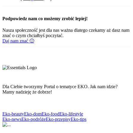
Podpowiedz nam co możemy zrobić lepiej!
Nasza społeczność jest dla nas ważna dlatego czekamy aż dasz nam
znać o czym chciałbyś poczytać.
Daj nam znać 🙂
Dla Ciebie tworzymy Portal o tematyce EKO. Jak nam idzie?
Mamy nadzieję że dobrze!
Eko-beauty
Eko-dom
Eko-food
Eko-lifestyle
Eko-news
Eko-podróże
Eko-przepisy
Eko-tips