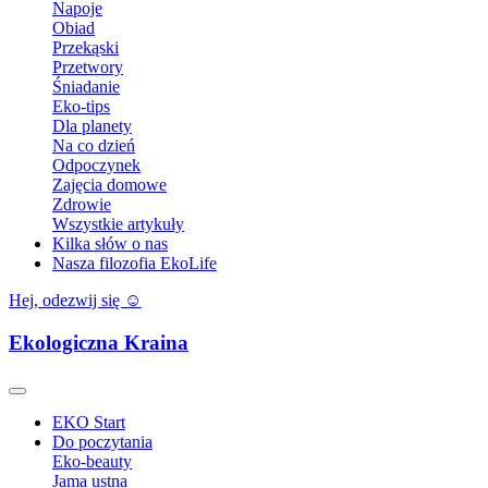
Napoje
Obiad
Przekąski
Przetwory
Śniadanie
Eko-tips
Dla planety
Na co dzień
Odpoczynek
Zajęcia domowe
Zdrowie
Wszystkie artykuły
Kilka słów o nas
Nasza filozofia EkoLife
Hej, odezwij się ☺️
Ekologiczna Kraina
EKO Start
Do poczytania
Eko-beauty
Jama ustna