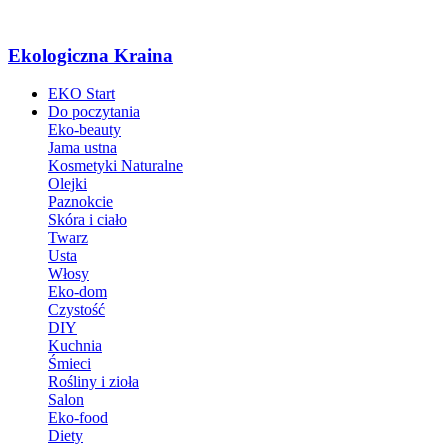
Ekologiczna Kraina
EKO Start
Do poczytania
Eko-beauty
Jama ustna
Kosmetyki Naturalne
Olejki
Paznokcie
Skóra i ciało
Twarz
Usta
Włosy
Eko-dom
Czystość
DIY
Kuchnia
Śmieci
Rośliny i zioła
Salon
Eko-food
Diety