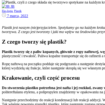
JB
Eko-logia
Plastik
7 marca, 2022
Plastik jest naszym (nie)przyjacielem. Spotykamy go na każdym kroku
tworzywa. Z czego jest tworzony i jaki ma wpływ na środowisko przy
Z czego tworzy się plastik?
Plastik tworzy się z paliw kopanych, głównie z ropy naftowej, węg
plastyczność i trwałość. Paliwa kopalne transportuje się do rafinerii a
Ropę naftową na początku poddaje się podgrzaniu a następnie destyla
której wydzielą się frakcje, które następnie skroplą się we własnym pr
Krakowanie, czyli część procesu
Do stworzenia plastiku potrzebna jest nafta i jej rozkład, zwan
politereftalanu etylenu, a polipropylen znajdziemy w opakowaniu na 
Następnie przechodzimy do reakcji kondensacji lub reakcji addycji
Tak właśnie powstają granulki plastiku, które następnie zostaną prze