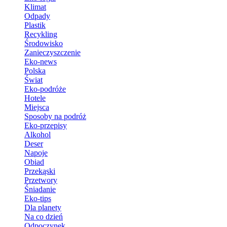
Klimat
Odpady
Plastik
Recykling
Środowisko
Zanieczyszczenie
Eko-news
Polska
Świat
Eko-podróże
Hotele
Miejsca
Sposoby na podróż
Eko-przepisy
Alkohol
Deser
Napoje
Obiad
Przekąski
Przetwory
Śniadanie
Eko-tips
Dla planety
Na co dzień
Odpoczynek