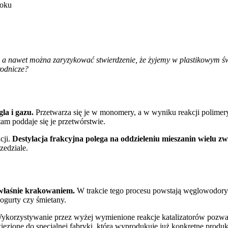
 a nawet można zaryzykować stwierdzenie, że żyjemy w plastikowym świec
rodnicze?
la i gazu.
Przetwarza się je w monomery, a w wyniku reakcji polimeryza
 tam poddaje się je przetwórstwie.
cji.
Destylacja frakcyjna polega na oddzieleniu mieszanin wielu 
zedziale.
y właśnie krakowaniem.
W trakcie tego procesu powstają węglowodory –
jogurty czy śmietany.
. Wykorzystywanie przez wyżej wymienione reakcje katalizatorów pozw
wiezione do specjalnej fabryki, która wyprodukuje już konkretne produk