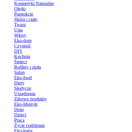
Kosmetyki Naturalne
Olejki
Paznokcie
Skóra i ciało
Twarz
Usta
Włosy
Eko-dom
Czystość
DIY
Kuchnia
Śmieci
Rośliny i zioła
Salon
Eko-food
Diety
Słodycze
Urządzenia
Zdrowe produkty
Eko-lifestyle
Dom
Dzieci
Praca
Życie codzienne
Eko-logia