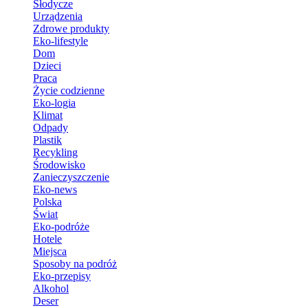
Słodycze
Urządzenia
Zdrowe produkty
Eko-lifestyle
Dom
Dzieci
Praca
Życie codzienne
Eko-logia
Klimat
Odpady
Plastik
Recykling
Środowisko
Zanieczyszczenie
Eko-news
Polska
Świat
Eko-podróże
Hotele
Miejsca
Sposoby na podróż
Eko-przepisy
Alkohol
Deser