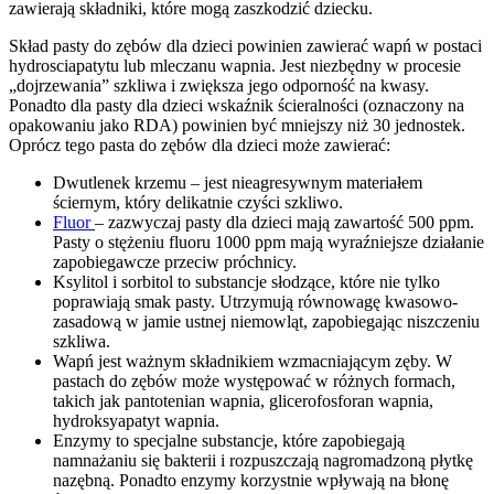
zawierają składniki, które mogą zaszkodzić dziecku.
Skład pasty do zębów dla dzieci powinien zawierać wapń w postaci
hydrosciapatytu lub mleczanu wapnia. Jest niezbędny w procesie
„dojrzewania” szkliwa i zwiększa jego odporność na kwasy.
Ponadto dla pasty dla dzieci wskaźnik ścieralności (oznaczony na
opakowaniu jako RDA) powinien być mniejszy niż 30 jednostek.
Oprócz tego pasta do zębów dla dzieci może zawierać:
Dwutlenek krzemu – jest nieagresywnym materiałem
ściernym, który delikatnie czyści szkliwo.
Fluor
– zazwyczaj pasty dla dzieci mają zawartość 500 ppm.
Pasty o stężeniu fluoru 1000 ppm mają wyraźniejsze działanie
zapobiegawcze przeciw próchnicy.
Ksylitol i sorbitol to substancje słodzące, które nie tylko
poprawiają smak pasty. Utrzymują równowagę kwasowo-
zasadową w jamie ustnej niemowląt, zapobiegając niszczeniu
szkliwa.
Wapń jest ważnym składnikiem wzmacniającym zęby. W
pastach do zębów może występować w różnych formach,
takich jak pantotenian wapnia, glicerofosforan wapnia,
hydroksyapatyt wapnia.
Enzymy to specjalne substancje, które zapobiegają
namnażaniu się bakterii i rozpuszczają nagromadzoną płytkę
nazębną. Ponadto enzymy korzystnie wpływają na błonę