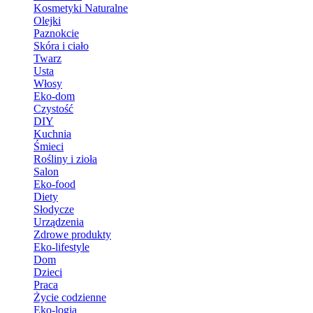
Kosmetyki Naturalne
Olejki
Paznokcie
Skóra i ciało
Twarz
Usta
Włosy
Eko-dom
Czystość
DIY
Kuchnia
Śmieci
Rośliny i zioła
Salon
Eko-food
Diety
Słodycze
Urządzenia
Zdrowe produkty
Eko-lifestyle
Dom
Dzieci
Praca
Życie codzienne
Eko-logia