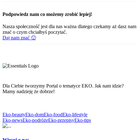
Podpowiedz nam co możemy zrobić lepiej!
Nasza społeczność jest dla nas ważna dlatego czekamy aż dasz nam
znać o czym chciałbyś poczytać.
Daj nam znać 🙂
Dla Ciebie tworzymy Portal o tematyce EKO. Jak nam idzie?
Mamy nadzieję że dobrze!
Eko-beauty
Eko-dom
Eko-food
Eko-lifestyle
Eko-news
Eko-podróże
Eko-przepisy
Eko-tips
Więcej o nas