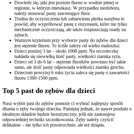
Dowiedz się, jaki jest poziom fluoru w wodzie pitnej w
regionie, w którym mieszkasz. W przypadku niedoboru,
należy stosować pasty zawierające fluor.
Trudna do oczyszczenia lub zabarwiona płytka nazębna to
powód, aby wypróbować pastę z enzymami, które nie tylko
mechanicznie oczyszczają, ale także rozpuszczają osady na
zębach.
Ważnym kryterium przy wyborze pasty do zębów dla dzieci
jest stężenie fluoru. Te ściśle zależy od wieku maluszka:
Dzieci poniżej 3 lat – około 1000 ppm. Na szczoteczkę
nakłada się niewielką ilość pasty, wielkości ziarnka ryżu.
Dzieci od 3 do 6 lat – stężenie fluorków powinno być takie
samo, ale ilość pasty odpowiada wielkości ziarnka grochu.
Dzieciom powyżej 6 roku życia zaleca się pastę o zawartości
fluoru 1300-1500 ppm.
Top 5 past do zębów dla dzieci
Nasz wybór past do zębów pomoże ci wybrać najlepszy sposób
dbania o zęby twojego dziecka. Pamiętaj jednak, że nawet produkt o
idealnym składzie będzie bezużyteczny, jeśli nie zastosujesz
odpowiedniej techniki szczotkowania. Zęby należy czyścić
delikatnie – nie tylko ich powierzchnie, ale też dziąsła.