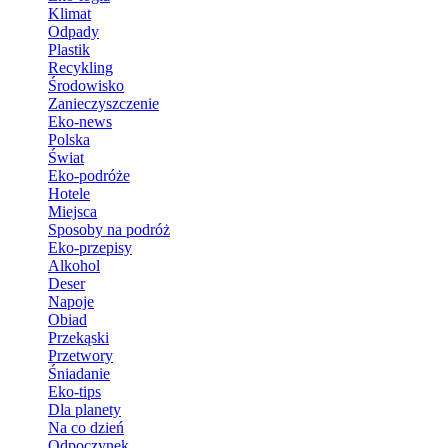
Klimat
Odpady
Plastik
Recykling
Środowisko
Zanieczyszczenie
Eko-news
Polska
Świat
Eko-podróże
Hotele
Miejsca
Sposoby na podróż
Eko-przepisy
Alkohol
Deser
Napoje
Obiad
Przekąski
Przetwory
Śniadanie
Eko-tips
Dla planety
Na co dzień
Odpoczynek