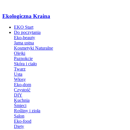
Ekologiczna Kraina
EKO Start
Do poczytania
Eko-beauty
Jama ustna
Kosmetyki Naturalne
Olejki
Paznokcie
Skóra i ciało
Twarz
Usta
Włosy
Eko-dom
Czystość
DIY
Kuchnia
Śmieci
Rośliny i zioła
Salon
Eko-food
Diety