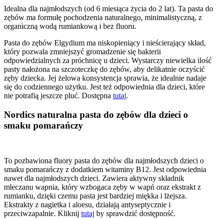
Idealna dla najmłodszych (od 6 miesiąca życia do 2 lat). Ta pasta do
zębów ma formułę pochodzenia naturalnego, minimalistyczną, z
organiczną wodą rumiankową i bez fluoru.
Pasta do zębów Elgydium ma niskopieniący i nieścierający skład,
który pozwala zmniejszyć gromadzenie się bakterii
odpowiedzialnych za próchnicę u dzieci. Wystarczy niewielka ilość
pasty nałożona na szczoteczkę do zębów, aby delikatnie oczyścić
zęby dziecka. Jej żelowa konsystencja sprawia, że idealnie nadaje
się do codziennego użytku. Jest też odpowiednia dla dzieci, które
nie potrafią jeszcze pluć. Dostępna
tutaj
.
Nordics naturalna pasta do zębów dla dzieci o
smaku pomarańczy
To pozbawiona fluory pasta do zębów dla najmłodszych dzieci o
smaku pomarańczy z dodatkiem witaminy B12. Jest odpowiednia
nawet dla najmłodszych dzieci. Zawiera aktywny składnik
mleczanu wapnia, który wzbogaca zęby w wapń oraz ekstrakt z
rumianku, dzięki czemu pasta jest bardziej miękka i lżejsza.
Ekstrakty z nagietka i aloesu, działają antyseptycznie i
przeciwzapalnie. Kliknij
tutaj
by sprawdzić dostępność.