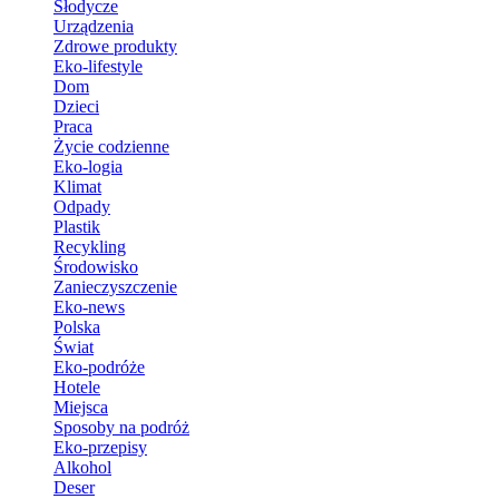
Słodycze
Urządzenia
Zdrowe produkty
Eko-lifestyle
Dom
Dzieci
Praca
Życie codzienne
Eko-logia
Klimat
Odpady
Plastik
Recykling
Środowisko
Zanieczyszczenie
Eko-news
Polska
Świat
Eko-podróże
Hotele
Miejsca
Sposoby na podróż
Eko-przepisy
Alkohol
Deser