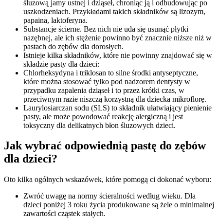
śluzową jamy ustnej i dziąseł, chroniąc ją i odbudowując po
uszkodzeniach. Przykładami takich składników są lizozym,
papaina, laktoferyna.
Substancje ścierne. Bez nich nie uda się usunąć płytki
nazębnej, ale ich stężenie powinno być znacznie niższe niż w
pastach do zębów dla dorosłych.
Istnieje kilka składników, które nie powinny znajdować się w
składzie pasty dla dzieci:
Chlorheksydyna i triklosan to silne środki antyseptyczne,
które można stosować tylko pod nadzorem dentysty w
przypadku zapalenia dziąseł i to przez krótki czas, w
przeciwnym razie niszczą korzystną dla dziecka mikroflorę.
Laurylosiarczan sodu (SLS) to składnik ułatwiający pienienie
pasty, ale może powodować reakcję alergiczną i jest
toksyczny dla delikatnych błon śluzowych dzieci.
Jak wybrać odpowiednią pastę do zębów
dla dzieci?
Oto kilka ogólnych wskazówek, które pomogą ci dokonać wyboru:
Zwróć uwagę na normy ścieralności według wieku. Dla
dzieci poniżej 3 roku życia produkowane są żele o minimalnej
zawartości cząstek stałych.