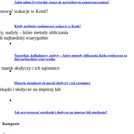
Jakie usługi fryzjerskie cieszą się największym zainteresowaniem?
Kiedy najlepiej zaplanować wakacje w Kenii?
Narzędzia, kalkulatory, audyty – które metody obliczania śladu węglowego są
dziś najbardziej wiarygodne
Historie popularnych marek słodyczy i ich tajemnice
Jak przygotować przekąski i słodycze na imprezę lub spotkanie?
Kategorie