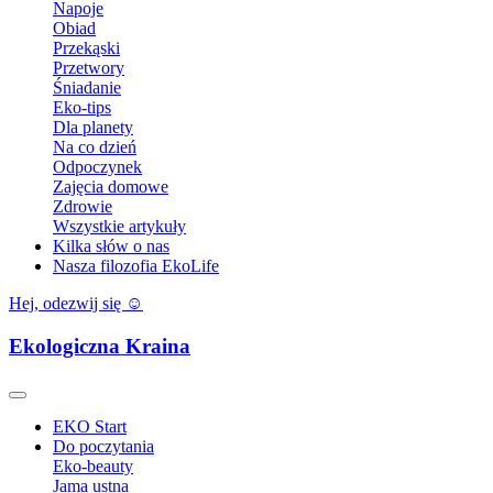
Napoje
Obiad
Przekąski
Przetwory
Śniadanie
Eko-tips
Dla planety
Na co dzień
Odpoczynek
Zajęcia domowe
Zdrowie
Wszystkie artykuły
Kilka słów o nas
Nasza filozofia EkoLife
Hej, odezwij się ☺️
Ekologiczna Kraina
EKO Start
Do poczytania
Eko-beauty
Jama ustna