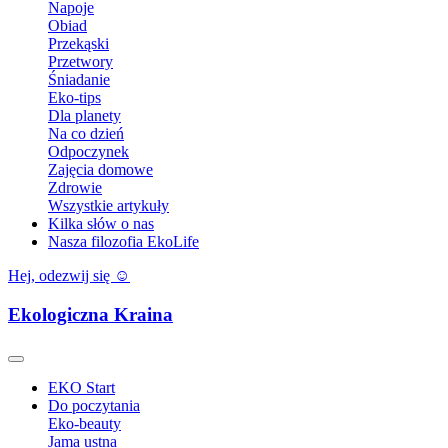
Napoje
Obiad
Przekąski
Przetwory
Śniadanie
Eko-tips
Dla planety
Na co dzień
Odpoczynek
Zajęcia domowe
Zdrowie
Wszystkie artykuły
Kilka słów o nas
Nasza filozofia EkoLife
Hej, odezwij się ☺️
Ekologiczna Kraina
EKO Start
Do poczytania
Eko-beauty
Jama ustna