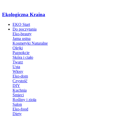
Ekologiczna Kraina
EKO Start
Do poczytania
Eko-beauty
Jama ustna
Kosmetyki Naturalne
Olejki
Paznokcie
Skóra i ciało
Twarz
Usta
Włosy
Eko-dom
Czystość
DIY
Kuchnia
Śmieci
Rośliny i zioła
Salon
Eko-food
Diety