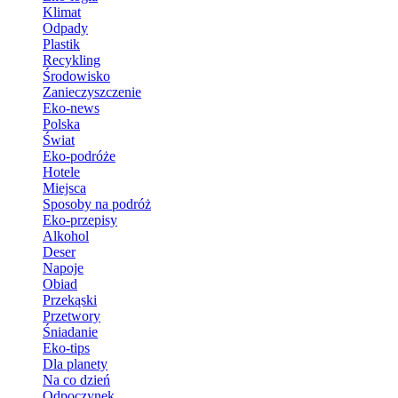
Klimat
Odpady
Plastik
Recykling
Środowisko
Zanieczyszczenie
Eko-news
Polska
Świat
Eko-podróże
Hotele
Miejsca
Sposoby na podróż
Eko-przepisy
Alkohol
Deser
Napoje
Obiad
Przekąski
Przetwory
Śniadanie
Eko-tips
Dla planety
Na co dzień
Odpoczynek