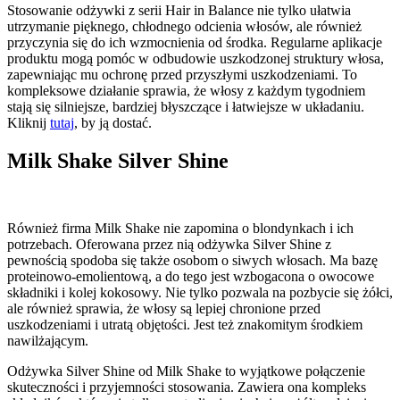
Stosowanie odżywki z serii Hair in Balance nie tylko ułatwia
utrzymanie pięknego, chłodnego odcienia włosów, ale również
przyczynia się do ich wzmocnienia od środka. Regularne aplikacje
produktu mogą pomóc w odbudowie uszkodzonej struktury włosa,
zapewniając mu ochronę przed przyszłymi uszkodzeniami. To
kompleksowe działanie sprawia, że włosy z każdym tygodniem
stają się silniejsze, bardziej błyszczące i łatwiejsze w układaniu.
Kliknij
tutaj
, by ją dostać.
Milk Shake Silver Shine
Również firma Milk Shake nie zapomina o blondynkach i ich
potrzebach. Oferowana przez nią odżywka Silver Shine z
pewnością spodoba się także osobom o siwych włosach. Ma bazę
proteinowo-emolientową, a do tego jest wzbogacona o owocowe
składniki i kolej kokosowy. Nie tylko pozwala na pozbycie się żółci,
ale również sprawia, że włosy są lepiej chronione przed
uszkodzeniami i utratą objętości. Jest też znakomitym środkiem
nawilżającym.
Odżywka Silver Shine od Milk Shake to wyjątkowe połączenie
skuteczności i przyjemności stosowania. Zawiera ona kompleks