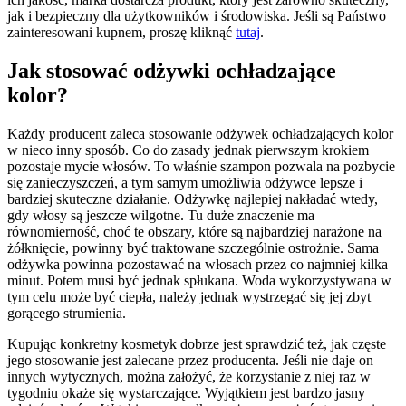
jak i bezpieczny dla użytkowników i środowiska. Jeśli są Państwo
zainteresowani kupnem, proszę kliknąć
tutaj
.
Jak stosować odżywki ochładzające
kolor?
Każdy producent zaleca stosowanie odżywek ochładzających kolor
w nieco inny sposób. Co do zasady jednak pierwszym krokiem
pozostaje mycie włosów. To właśnie szampon pozwala na pozbycie
się zanieczyszczeń, a tym samym umożliwia odżywce lepsze i
bardziej skuteczne działanie. Odżywkę najlepiej nakładać wtedy,
gdy włosy są jeszcze wilgotne. Tu duże znaczenie ma
równomierność, choć te obszary, które są najbardziej narażone na
żółknięcie, powinny być traktowane szczególnie ostrożnie. Sama
odżywka powinna pozostawać na włosach przez co najmniej kilka
minut. Potem musi być jednak spłukana. Woda wykorzystywana w
tym celu może być ciepła, należy jednak wystrzegać się jej zbyt
gorącego strumienia.
Kupując konkretny kosmetyk dobrze jest sprawdzić też, jak częste
jego stosowanie jest zalecane przez producenta. Jeśli nie daje on
innych wytycznych, można założyć, że korzystanie z niej raz w
tygodniu okaże się wystarczające. Wyjątkiem jest bardzo jasny