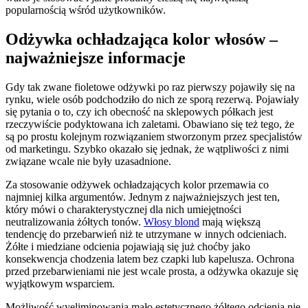
popularnością wśród użytkowników.
Odżywka ochładzająca kolor włosów –
najważniejsze informacje
Gdy tak zwane fioletowe odżywki po raz pierwszy pojawiły się na
rynku, wiele osób podchodziło do nich ze sporą rezerwą. Pojawiały
się pytania o to, czy ich obecność na sklepowych półkach jest
rzeczywiście podyktowana ich zaletami. Obawiano się też tego, że
są po prostu kolejnym rozwiązaniem stworzonym przez specjalistów
od marketingu. Szybko okazało się jednak, że wątpliwości z nimi
związane wcale nie były uzasadnione.
Za stosowanie odżywek ochładzających kolor przemawia co
najmniej kilka argumentów. Jednym z najważniejszych jest ten,
który mówi o charakterystycznej dla nich umiejętności
neutralizowania żółtych tonów.
Włosy blond
mają większą
tendencję do przebarwień niż te utrzymane w innych odcieniach.
Żółte i miedziane odcienia pojawiają się już choćby jako
konsekwencja chodzenia latem bez czapki lub kapelusza. Ochrona
przed przebarwieniami nie jest wcale prosta, a odżywka okazuje się
wyjątkowym wsparciem.
Możliwość wyeliminowania mało estetycznego żółtego odcienia nie