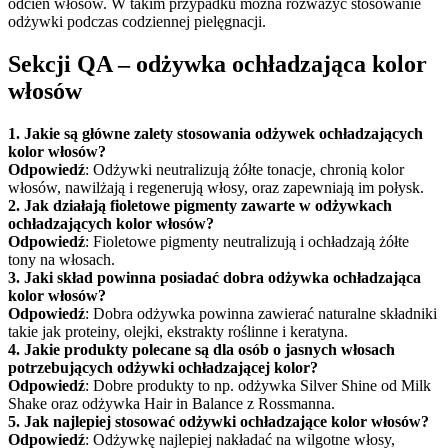
odcień włosów. W takim przypadku można rozważyć stosowanie
odżywki podczas codziennej pielęgnacji.
Sekcji QA – odżywka ochładzająca kolor
włosów
1. Jakie są główne zalety stosowania odżywek ochładzających
kolor włosów?
Odpowiedź
: Odżywki neutralizują żółte tonacje, chronią kolor
włosów, nawilżają i regenerują włosy, oraz zapewniają im połysk.
2. Jak działają fioletowe pigmenty zawarte w odżywkach
ochładzających kolor włosów?
Odpowiedź
: Fioletowe pigmenty neutralizują i ochładzają żółte
tony na włosach.
3. Jaki skład powinna posiadać dobra odżywka ochładzająca
kolor włosów?
Odpowiedź
: Dobra odżywka powinna zawierać naturalne składniki
takie jak proteiny, olejki, ekstrakty roślinne i keratyna.
4. Jakie produkty polecane są dla osób o jasnych włosach
potrzebujących odżywki ochładzającej kolor?
Odpowiedź
: Dobre produkty to np. odżywka Silver Shine od Milk
Shake oraz odżywka Hair in Balance z Rossmanna.
5. Jak najlepiej stosować odżywki ochładzające kolor włosów?
Odpowiedź
: Odżywkę najlepiej nakładać na wilgotne włosy,