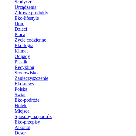
Słodycze
Urządzenia
Zdrowe produkty
Eko-lifestyle
Dom
Dzieci
Praca
Życie codzienne
Eko-logia
Klimat
Odpady
Plastik
Recykling
Środowisko
Zanieczyszczenie
Eko-news
Polska
Świat
Eko-podróże
Hotele
Miejsca
Sposoby na podróż
Eko-przepisy
Alkohol
Deser