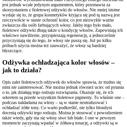
jest jednak wcale jedynym argumentem, który przemawia za
skorzystaniem z fioletowej odżywki do włosów. Nie mniej istotne
wydaje się to, że grupa kosmetyków kryjąca się pod tą nazwą jest
rzeczywiście w stanie ochronić kolor, co jest niezwykle ważne
zwłaszcza dla osób farbujących włosy. Jakby tego było mało,
fioletowe odżywki dbają także o kondycję włosów. Zapewniają ich
właściwe nawilżenie, przyspieszają regenerację, a jednocześnie
przyczyniają się do tego, że włosy nie puszą się. Już po kilku
próbach użycia można też zauważyć, że włosy są bardziej
błyszczące.
Odżywka ochładzająca kolor włosów –
jak to działa?
Opis zalet fioletowych odżywek do włosów sprawia, że trudno się
nimi nie zainteresować. Nie można jednak również uciec od pytania
o to, jak działają tego rodzaju rozwiązania. Okazuje się, że ich
sekretem są przede wszystkim fioletowe pigmenty. To właśnie one –
podczas nakładania na włosy – są w stanie neutralizować i
ochładzać żółte tony. Co warto podkreślić, nie tylko blondyni
docenią odżywki tego rodzaju. Można je stosować z powodzeniem
także wtedy, gdy ma się włosy siwe lub białe. I one w pewnym
momencie zaczynają wpadać w żółtawą tonację, a odżywki są w