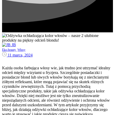
JB
Eko-beauty
Włosy
11 marca, 2024
Każda osoba farbująca włosy wie, jak trudno jest utrzymać idealny
odcień między wizytami u fryzjera. Szczególnie posiadaczki i
posiadacze blond lub siwych włosów borykają się z niechcianymi
żółtymi refleksami, które mogą pojawiać się na skutek różnych
czynników zewnętrznych. Tutaj z pomocą przychodzą
specjalistyczne produkty, takie jak odżywka ochładzająca kolor
włosów. Dzięki niej możliwe jest nie tylko zneutralizowanie
niepożądanych odcieni, ale również odżywienie i ochrona włosów
przed dalszymi uszkodzeniami. W tym artykule przyjrzymy się
bliżej, jak działają odżywki ochładzające kolor włosów, dlaczego
warto je stosować i jakie produkty cieszą się największą