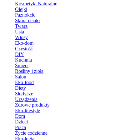
Kosmetyki Naturalne
Olejki
Paznokcie
Skóra i ciało
Twarz
Usta
Włosy
Eko-dom
Czystość
DIY
Kuchnia
Śmieci
Rośliny i zioła
Salon
Eko-food
Diety
Słodycze
Urządzenia
Zdrowe produkty
Eko-lifestyle
Dom
Dzieci
Praca
Życie codzienne
Eko-logia