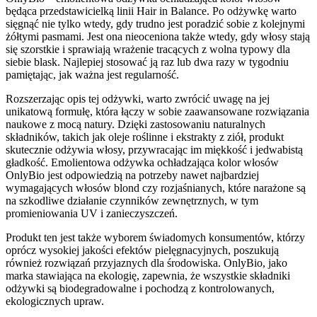
będąca przedstawicielką linii Hair in Balance. Po odżywkę warto
sięgnąć nie tylko wtedy, gdy trudno jest poradzić sobie z kolejnymi
żółtymi pasmami. Jest ona nieoceniona także wtedy, gdy włosy stają
się szorstkie i sprawiają wrażenie tracących z wolna typowy dla
siebie blask. Najlepiej stosować ją raz lub dwa razy w tygodniu
pamiętając, jak ważna jest regularność.
Rozszerzając opis tej odżywki, warto zwrócić uwagę na jej
unikatową formułę, która łączy w sobie zaawansowane rozwiązania
naukowe z mocą natury. Dzięki zastosowaniu naturalnych
składników, takich jak oleje roślinne i ekstrakty z ziół, produkt
skutecznie odżywia włosy, przywracając im miękkość i jedwabistą
gładkość. Emolientowa odżywka ochładzająca kolor włosów
OnlyBio jest odpowiedzią na potrzeby nawet najbardziej
wymagających włosów blond czy rozjaśnianych, które narażone są
na szkodliwe działanie czynników zewnętrznych, w tym
promieniowania UV i zanieczyszczeń.
Produkt ten jest także wyborem świadomych konsumentów, którzy
oprócz wysokiej jakości efektów pielęgnacyjnych, poszukują
również rozwiązań przyjaznych dla środowiska. OnlyBio, jako
marka stawiająca na ekologię, zapewnia, że wszystkie składniki
odżywki są biodegradowalne i pochodzą z kontrolowanych,
ekologicznych upraw.