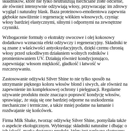
składników, które nie tylko neutralizują niechciane żółte odcienie,
ale również intensywnie odżywiają włosy, przywracając im zdrowy
wygląd i naturalny blask. Baza proteinowo-emolientowa zapewnia
głębokie nawilżenie i regenerację włókien włosowych, czyniąc
włosy bardziej elastycznymi, silnymi i odpornymi na zewnętrzne
czynniki.
Wzbogacenie formuły o ekstrakty owocowe i olej kokosowy
dodatkowo wzmacnia efekt odżywczy i regeneracyjny. Składniki te
są znane z właściwości antyoksydacyjnych, dzięki czemu chronią
włosy przed szkodliwym działaniem wolnych rodników i
promieniowaniem UV. Działają również kondycjonująco,
zapewniając włosom miękkość, gładkość i łatwość w
rozczesywaniu.
Zastosowanie odżywki Silver Shine to nie tylko sposób na
utrzymanie pięknego koloru włosów blond i siwych, ale również na
zapewnienie im kompleksowej ochrony i pielęgnacji. Regularne
używanie produktu może znacząco poprawić kondycję włosów,
sprawiając, że stają się one bardziej odporne na uszkodzenia
mechaniczne i termiczne, a także mniej podatne na łamanie i
rozdwajanie się końcówek.
Firma Milk Shake, tworząc odżywkę Silver Shine, pomyślała także
o aspekcie ekologicznym. Wybierając składniki naturalne i dbając o
ich jakość, marka dostarcza produkt, który jest zarówno skuteczny,