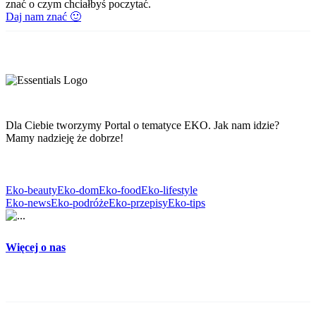
znać o czym chciałbyś poczytać.
Daj nam znać 🙂
Dla Ciebie tworzymy Portal o tematyce EKO. Jak nam idzie?
Mamy nadzieję że dobrze!
Eko-beauty
Eko-dom
Eko-food
Eko-lifestyle
Eko-news
Eko-podróże
Eko-przepisy
Eko-tips
Więcej o nas