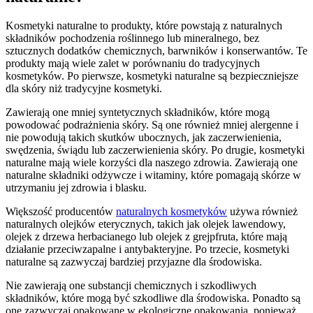
Kosmetyki naturalne to produkty, które powstają z naturalnych
składników pochodzenia roślinnego lub mineralnego, bez
sztucznych dodatków chemicznych, barwników i konserwantów. Te
produkty mają wiele zalet w porównaniu do tradycyjnych
kosmetyków. Po pierwsze, kosmetyki naturalne są bezpieczniejsze
dla skóry niż tradycyjne kosmetyki.
Zawierają one mniej syntetycznych składników, które mogą
powodować podrażnienia skóry. Są one również mniej alergenne i
nie powodują takich skutków ubocznych, jak zaczerwienienia,
swędzenia, świądu lub zaczerwienienia skóry. Po drugie, kosmetyki
naturalne mają wiele korzyści dla naszego zdrowia. Zawierają one
naturalne składniki odżywcze i witaminy, które pomagają skórze w
utrzymaniu jej zdrowia i blasku.
Większość producentów
naturalnych kosmetyków
używa również
naturalnych olejków eterycznych, takich jak olejek lawendowy,
olejek z drzewa herbacianego lub olejek z grejpfruta, które mają
działanie przeciwzapalne i antybakteryjne. Po trzecie, kosmetyki
naturalne są zazwyczaj bardziej przyjazne dla środowiska.
Nie zawierają one substancji chemicznych i szkodliwych
składników, które mogą być szkodliwe dla środowiska. Ponadto są
one zazwyczaj opakowane w ekologiczne opakowania, ponieważ