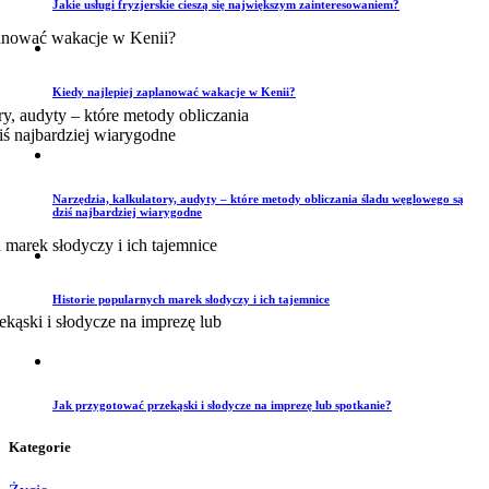
Jakie usługi fryzjerskie cieszą się największym zainteresowaniem?
Kiedy najlepiej zaplanować wakacje w Kenii?
Narzędzia, kalkulatory, audyty – które metody obliczania śladu węglowego są
dziś najbardziej wiarygodne
Historie popularnych marek słodyczy i ich tajemnice
Jak przygotować przekąski i słodycze na imprezę lub spotkanie?
Kategorie