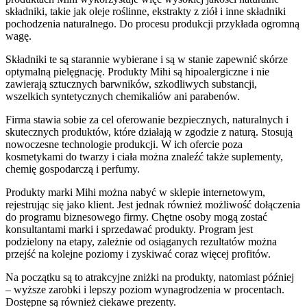
składniki, takie jak oleje roślinne, ekstrakty z ziół i inne składniki
pochodzenia naturalnego. Do procesu produkcji przykłada ogromną
wagę.
Składniki te są starannie wybierane i są w stanie zapewnić skórze
optymalną pielęgnację. Produkty Mihi są hipoalergiczne i nie
zawierają sztucznych barwników, szkodliwych substancji,
wszelkich syntetycznych chemikaliów ani parabenów.
Firma stawia sobie za cel oferowanie bezpiecznych, naturalnych i
skutecznych produktów, które działają w zgodzie z naturą. Stosują
nowoczesne technologie produkcji. W ich ofercie poza
kosmetykami do twarzy i ciała można znaleźć także suplementy,
chemię gospodarczą i perfumy.
Produkty marki Mihi można nabyć w sklepie internetowym,
rejestrując się jako klient. Jest jednak również możliwość dołączenia
do programu biznesowego firmy. Chętne osoby mogą zostać
konsultantami marki i sprzedawać produkty. Program jest
podzielony na etapy, zależnie od osiąganych rezultatów można
przejść na kolejne poziomy i zyskiwać coraz więcej profitów.
Na początku są to atrakcyjne zniżki na produkty, natomiast później
– wyższe zarobki i lepszy poziom wynagrodzenia w procentach.
Dostępne są również ciekawe prezenty.