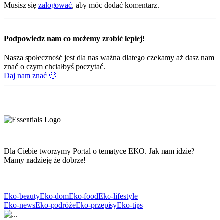
Musisz się
zalogować
, aby móc dodać komentarz.
Podpowiedz nam co możemy zrobić lepiej!
Nasza społeczność jest dla nas ważna dlatego czekamy aż dasz nam
znać o czym chciałbyś poczytać.
Daj nam znać 🙂
Dla Ciebie tworzymy Portal o tematyce EKO. Jak nam idzie?
Mamy nadzieję że dobrze!
Eko-beauty
Eko-dom
Eko-food
Eko-lifestyle
Eko-news
Eko-podróże
Eko-przepisy
Eko-tips