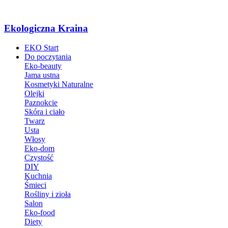
Ekologiczna Kraina
EKO Start
Do poczytania
Eko-beauty
Jama ustna
Kosmetyki Naturalne
Olejki
Paznokcie
Skóra i ciało
Twarz
Usta
Włosy
Eko-dom
Czystość
DIY
Kuchnia
Śmieci
Rośliny i zioła
Salon
Eko-food
Diety