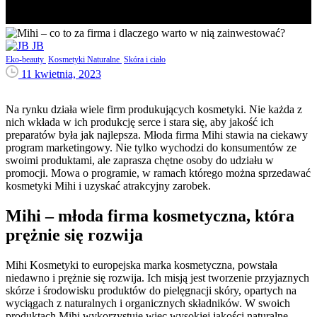
JB
Eko-beauty
Kosmetyki Naturalne
Skóra i ciało
11 kwietnia, 2023
Na rynku działa wiele firm produkujących kosmetyki. Nie każda z
nich wkłada w ich produkcję serce i stara się, aby jakość ich
preparatów była jak najlepsza. Młoda firma Mihi stawia na ciekawy
program marketingowy. Nie tylko wychodzi do konsumentów ze
swoimi produktami, ale zaprasza chętne osoby do udziału w
promocji. Mowa o programie, w ramach którego można sprzedawać
kosmetyki Mihi i uzyskać atrakcyjny zarobek.
Mihi – młoda firma kosmetyczna, która
prężnie się rozwija
Mihi Kosmetyki to europejska marka kosmetyczna, powstała
niedawno i prężnie się rozwija. Ich misją jest tworzenie przyjaznych
skórze i środowisku produktów do pielęgnacji skóry, opartych na
wyciągach z naturalnych i organicznych składników. W swoich
produktach Mihi wykorzystuje więc wysokiej jakości naturalne