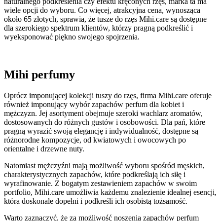
naturalnego podkreślenia czy efektu kręconych rzęs, marka ta ma
wiele opcji do wyboru. Co więcej, atrakcyjna cena, wynosząca
około 65 złotych, sprawia, że tusze do rzęs Mihi.care są dostępne
dla szerokiego spektrum klientów, którzy pragną podkreślić i
wyeksponować piękno swojego spojrzenia.
Mihi perfumy
Oprócz imponującej kolekcji tuszy do rzęs, firma Mihi.care oferuje
również imponujący wybór zapachów perfum dla kobiet i
mężczyzn. Jej asortyment obejmuje szeroki wachlarz aromatów,
dostosowanych do różnych gustów i osobowości. Dla pań, które
pragną wyrazić swoją elegancję i indywidualność, dostępne są
różnorodne kompozycje, od kwiatowych i owocowych po
orientalne i drzewne nuty.
Natomiast mężczyźni mają możliwość wyboru spośród męskich,
charakterystycznych zapachów, które podkreślają ich siłę i
wyrafinowanie. Z bogatym zestawieniem zapachów w swoim
portfolio, Mihi.care umożliwia każdemu znalezienie idealnej esencji,
która doskonale dopełni i podkreśli ich osobistą tożsamość.
Warto zaznaczyć, że za możliwość noszenia zapachów perfum