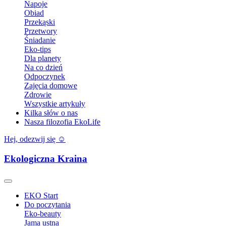
Napoje
Obiad
Przekąski
Przetwory
Śniadanie
Eko-tips
Dla planety
Na co dzień
Odpoczynek
Zajęcia domowe
Zdrowie
Wszystkie artykuły
Kilka słów o nas
Nasza filozofia EkoLife
Hej, odezwij się ☺️
Ekologiczna Kraina
EKO Start
Do poczytania
Eko-beauty
Jama ustna