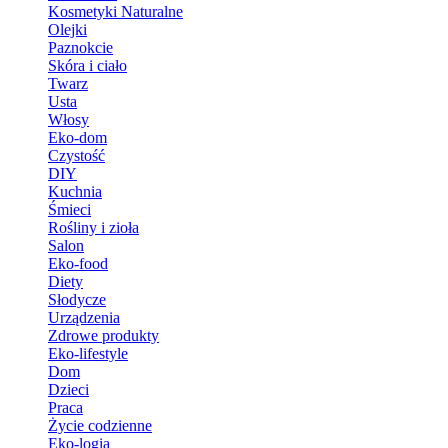
Kosmetyki Naturalne
Olejki
Paznokcie
Skóra i ciało
Twarz
Usta
Włosy
Eko-dom
Czystość
DIY
Kuchnia
Śmieci
Rośliny i zioła
Salon
Eko-food
Diety
Słodycze
Urządzenia
Zdrowe produkty
Eko-lifestyle
Dom
Dzieci
Praca
Życie codzienne
Eko-logia