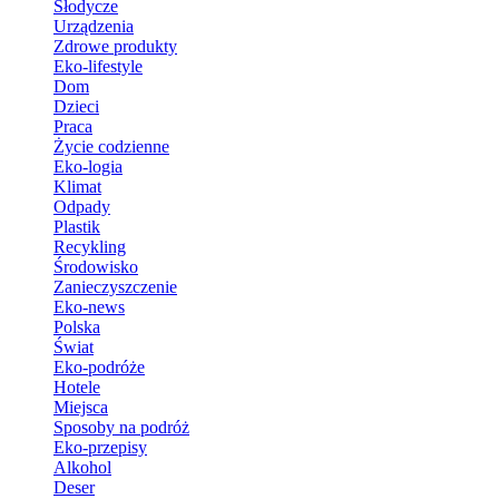
Słodycze
Urządzenia
Zdrowe produkty
Eko-lifestyle
Dom
Dzieci
Praca
Życie codzienne
Eko-logia
Klimat
Odpady
Plastik
Recykling
Środowisko
Zanieczyszczenie
Eko-news
Polska
Świat
Eko-podróże
Hotele
Miejsca
Sposoby na podróż
Eko-przepisy
Alkohol
Deser