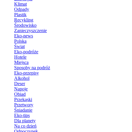
Klimat
Odpady
Plastik
Recykling
Środowisko
Zanieczyszczenie
Eko-news
Polska
Świat
Eko-podróże
Hotele
Miejsca
Sposoby na podróż
Eko-przepisy
Alkohol
Deser
Napoje
Obiad
Przekąski
Przetwory
Śniadanie
Eko-tips
Dla planety
Na co dzień
Odpoczynek