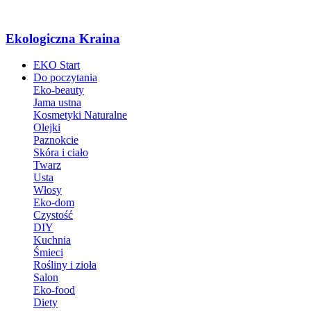
Ekologiczna Kraina
EKO Start
Do poczytania
Eko-beauty
Jama ustna
Kosmetyki Naturalne
Olejki
Paznokcie
Skóra i ciało
Twarz
Usta
Włosy
Eko-dom
Czystość
DIY
Kuchnia
Śmieci
Rośliny i zioła
Salon
Eko-food
Diety