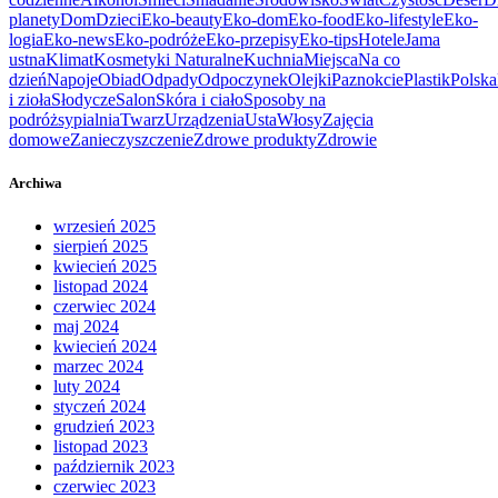
planety
Dom
Dzieci
Eko-beauty
Eko-dom
Eko-food
Eko-lifestyle
Eko-
logia
Eko-news
Eko-podróże
Eko-przepisy
Eko-tips
Hotele
Jama
ustna
Klimat
Kosmetyki Naturalne
Kuchnia
Miejsca
Na co
dzień
Napoje
Obiad
Odpady
Odpoczynek
Olejki
Paznokcie
Plastik
Polska
i zioła
Słodycze
Salon
Skóra i ciało
Sposoby na
podróż
sypialnia
Twarz
Urządzenia
Usta
Włosy
Zajęcia
domowe
Zanieczyszczenie
Zdrowe produkty
Zdrowie
Archiwa
wrzesień 2025
sierpień 2025
kwiecień 2025
listopad 2024
czerwiec 2024
maj 2024
kwiecień 2024
marzec 2024
luty 2024
styczeń 2024
grudzień 2023
listopad 2023
październik 2023
czerwiec 2023