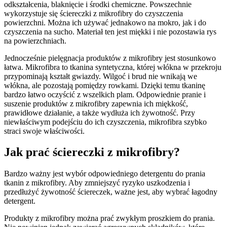
odkształcenia, blaknięcie i środki chemiczne. Powszechnie
wykorzystuje się ściereczki z mikrofibry do czyszczenia
powierzchni. Można ich używać jednakowo na mokro, jak i do
czyszczenia na sucho. Materiał ten jest miękki i nie pozostawia rys
na powierzchniach.
Jednocześnie pielęgnacja produktów z mikrofibry jest stosunkowo
łatwa. Mikrofibra to tkanina syntetyczna, której włókna w przekroju
przypominają kształt gwiazdy. Wilgoć i brud nie wnikają we
włókna, ale pozostają pomiędzy rowkami. Dzięki temu tkaninę
bardzo łatwo oczyścić z wszelkich plam. Odpowiednie pranie i
suszenie produktów z mikrofibry zapewnia ich miękkość,
prawidłowe działanie, a także wydłuża ich żywotność. Przy
niewłaściwym podejściu do ich czyszczenia, mikrofibra szybko
straci swoje właściwości.
Jak prać ściereczki z mikrofibry?
Bardzo ważny jest wybór odpowiedniego detergentu do prania
tkanin z mikrofibry. Aby zmniejszyć ryzyko uszkodzenia i
przedłużyć żywotność ściereczek, ważne jest, aby wybrać łagodny
detergent.
Produkty z mikrofibry można prać zwykłym proszkiem do prania.