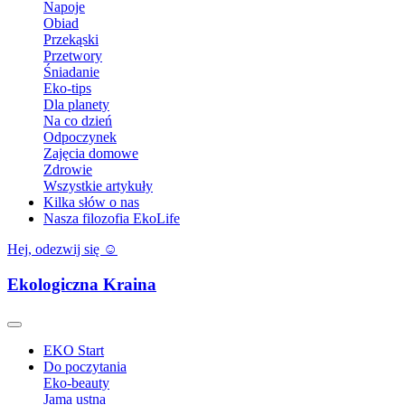
Napoje
Obiad
Przekąski
Przetwory
Śniadanie
Eko-tips
Dla planety
Na co dzień
Odpoczynek
Zajęcia domowe
Zdrowie
Wszystkie artykuły
Kilka słów o nas
Nasza filozofia EkoLife
Hej, odezwij się ☺️
Ekologiczna Kraina
EKO Start
Do poczytania
Eko-beauty
Jama ustna