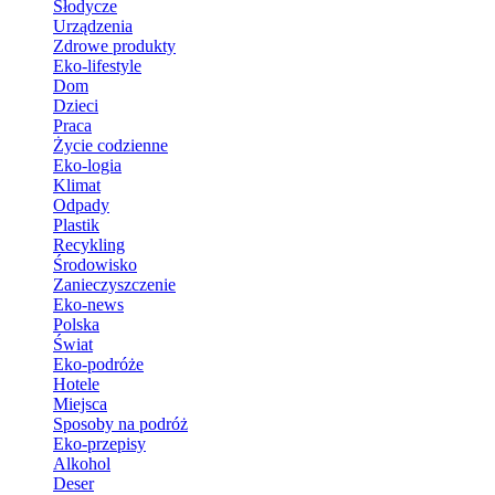
Słodycze
Urządzenia
Zdrowe produkty
Eko-lifestyle
Dom
Dzieci
Praca
Życie codzienne
Eko-logia
Klimat
Odpady
Plastik
Recykling
Środowisko
Zanieczyszczenie
Eko-news
Polska
Świat
Eko-podróże
Hotele
Miejsca
Sposoby na podróż
Eko-przepisy
Alkohol
Deser