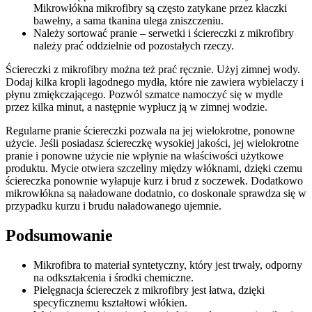
Mikrowłókna mikrofibry są często zatykane przez kłaczki
bawełny, a sama tkanina ulega zniszczeniu.
Należy sortować pranie – serwetki i ściereczki z mikrofibry
należy prać oddzielnie od pozostałych rzeczy.
Ściereczki z mikrofibry można też prać ręcznie. Użyj zimnej wody.
Dodaj kilka kropli łagodnego mydła, które nie zawiera wybielaczy i
płynu zmiękczającego. Pozwól szmatce namoczyć się w mydle
przez kilka minut, a następnie wypłucz ją w zimnej wodzie.
Regularne pranie ściereczki pozwala na jej wielokrotne, ponowne
użycie. Jeśli posiadasz ściereczkę wysokiej jakości, jej wielokrotne
pranie i ponowne użycie nie wpłynie na właściwości użytkowe
produktu. Mycie otwiera szczeliny między włóknami, dzięki czemu
ściereczka ponownie wyłapuje kurz i brud z soczewek. Dodatkowo
mikrowłókna są naładowane dodatnio, co doskonale sprawdza się w
przypadku kurzu i brudu naładowanego ujemnie.
Podsumowanie
Mikrofibra to materiał syntetyczny, który jest trwały, odporny
na odkształcenia i środki chemiczne.
Pielęgnacja ściereczek z mikrofibry jest łatwa, dzięki
specyficznemu kształtowi włókien.