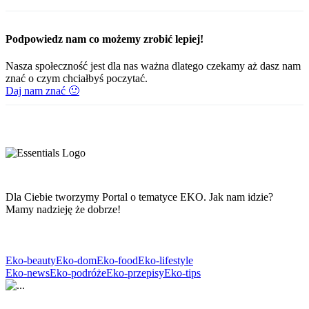
Podpowiedz nam co możemy zrobić lepiej!
Nasza społeczność jest dla nas ważna dlatego czekamy aż dasz nam
znać o czym chciałbyś poczytać.
Daj nam znać 🙂
Dla Ciebie tworzymy Portal o tematyce EKO. Jak nam idzie?
Mamy nadzieję że dobrze!
Eko-beauty
Eko-dom
Eko-food
Eko-lifestyle
Eko-news
Eko-podróże
Eko-przepisy
Eko-tips