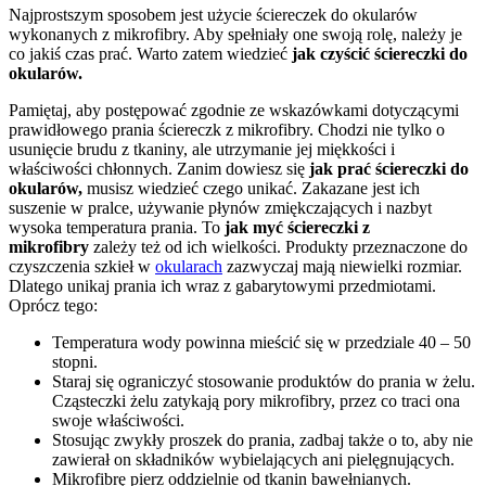
Najprostszym sposobem jest użycie ściereczek do okularów
wykonanych z mikrofibry. Aby spełniały one swoją rolę, należy je
co jakiś czas prać. Warto zatem wiedzieć
jak czyścić ściereczki do
okularów.
Pamiętaj, aby postępować zgodnie ze wskazówkami dotyczącymi
prawidłowego prania ściereczk z mikrofibry. Chodzi nie tylko o
usunięcie brudu z tkaniny, ale utrzymanie jej miękkości i
właściwości chłonnych. Zanim dowiesz się
jak prać ściereczki do
okularów,
musisz wiedzieć czego unikać. Zakazane jest ich
suszenie w pralce, używanie płynów zmiękczających i nazbyt
wysoka temperatura prania. To
jak myć ściereczki z
mikrofibry
zależy też od ich wielkości. Produkty przeznaczone do
czyszczenia szkieł w
okularach
zazwyczaj mają niewielki rozmiar.
Dlatego unikaj prania ich wraz z gabarytowymi przedmiotami.
Oprócz tego:
Temperatura wody powinna mieścić się w przedziale 40 – 50
stopni.
Staraj się ograniczyć stosowanie produktów do prania w żelu.
Cząsteczki żelu zatykają pory mikrofibry, przez co traci ona
swoje właściwości.
Stosując zwykły proszek do prania, zadbaj także o to, aby nie
zawierał on składników wybielających ani pielęgnujących.
Mikrofibrę pierz oddzielnie od tkanin bawełnianych.