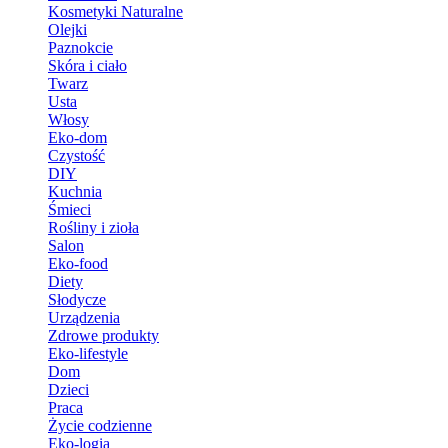
Kosmetyki Naturalne
Olejki
Paznokcie
Skóra i ciało
Twarz
Usta
Włosy
Eko-dom
Czystość
DIY
Kuchnia
Śmieci
Rośliny i zioła
Salon
Eko-food
Diety
Słodycze
Urządzenia
Zdrowe produkty
Eko-lifestyle
Dom
Dzieci
Praca
Życie codzienne
Eko-logia