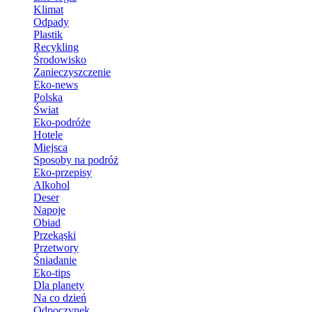
Klimat
Odpady
Plastik
Recykling
Środowisko
Zanieczyszczenie
Eko-news
Polska
Świat
Eko-podróże
Hotele
Miejsca
Sposoby na podróż
Eko-przepisy
Alkohol
Deser
Napoje
Obiad
Przekąski
Przetwory
Śniadanie
Eko-tips
Dla planety
Na co dzień
Odpoczynek