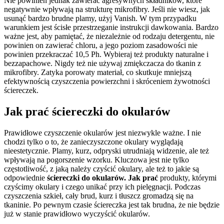
Nie powinien jednak zawierać agresywnych składników, które
negatywnie wpływają na strukturę mikrofibry. Jeśli nie wiesz, jak
usunąć bardzo brudne plamy, użyj Vanish. W tym przypadku
warunkiem jest ścisłe przestrzeganie instrukcji dawkowania. Bardzo
ważne jest, aby pamiętać, że niezależnie od rodzaju detergentu, nie
powinien on zawierać chloru, a jego poziom zasadowości nie
powinien przekraczać 10,5 Ph. Wybieraj też produkty naturalne i
bezzapachowe. Nigdy też nie używaj zmiękczacza do tkanin z
mikrofibry. Zatyka porowaty materiał, co skutkuje mniejszą
efektywnością czyszczenia powierzchni i skróceniem żywotności
ściereczek.
Jak prać ściereczki do okularów
Prawidłowe czyszczenie okularów jest niezwykle ważne. I nie
chodzi tylko o to, że zanieczyszczone okulary wyglądają
nieestetycznie. Plamy, kurz, odpryski utrudniają widzenie, ale też
wpływają na pogorszenie wzorku. Kluczowa jest nie tylko
częstotliwość, z jaką należy czyścić okulary, ale też to jakie są
odpowiednie
ściereczki do okularów. Jak prać
produkty, którymi
czyścimy okulary i czego unikać przy ich pielęgnacji. Podczas
czyszczenia szkieł, cały brud, kurz i tłuszcz gromadzą się na
tkaninie. Po pewnym czasie ściereczka jest tak brudna, że nie będzie
już w stanie prawidłowo wyczyścić okularów.